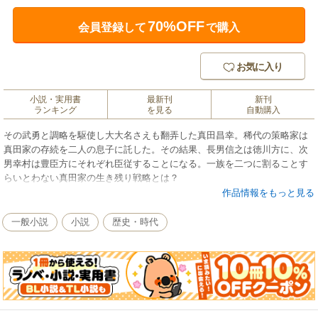
70%OFF
会員登録して
で購入
お気に入り
小説・実用書
最新刊
新刊
ランキング
を見る
自動購入
その武勇と調略を駆使し大大名さえも翻弄した真田昌幸。稀代の策略家は
真田家の存続を二人の息子に託した。その結果、長男信之は徳川方に、次
男幸村は豊臣方にそれぞれ臣従することになる。一族を二つに割ることす
らいとわない真田家の生き残り戦略とは？
作品情報をもっと見る
一般小説
小説
歴史・時代