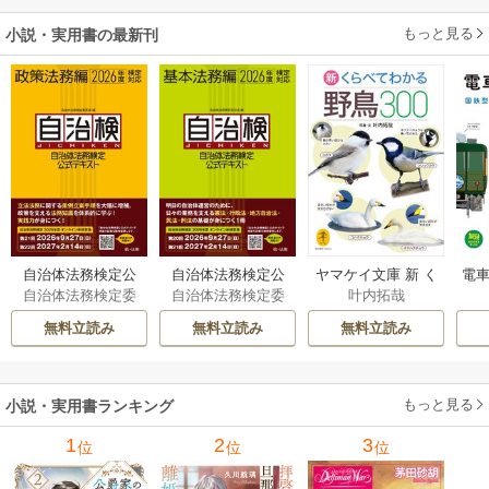
もっと見る
小説・実用書の最新刊
自治体法務検定公
自治体法務検定公
ヤマケイ文庫 新 く
電車
自治体法務検定委
自治体法務検定委
叶内拓哉
式テキスト 政策
式テキスト 基本
らべてわかる野鳥3
型
員会
員会
法務編 ２０２６
法務編 ２０２６
00 1巻
無料立読み
無料立読み
無料立読み
年度検定対応 1巻
年度検定対応 1巻
もっと見る
小説・実用書ランキング
1
2
3
位
位
位