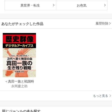
異世界・転生
お色気
履歴削除
あなたがチェックした作品
＜真田一族と戦国時
永岡慶之助
代＞次代へ繋ぐ無双
の血 真田一族の生き
もっと見る
残り戦略
同じジャンルの本を探す