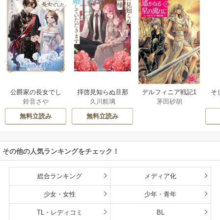
公爵家の長女でし
拝啓見知らぬ旦那
そ
デルフィニア戦記1
鈴音さや
久川航璃
茅田砂胡
た
様、離婚していた
だきます
無料立読み
無料立読み
その他の人気ランキングをチェック！
総合ランキング
メディア化
少女・女性
少年・青年
TL・レディコミ
BL