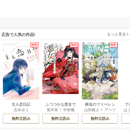
もっと見る
広告で人気の作品!
無料
無料
無料
主人恋日記
ふつつかな悪女で
葬送のフリーレン
ブ
吉永ゆう
尾羊英
/
中村颯
山田鐘人
/
アベツ
は
はございますが ～
復
希
/
ゆき哉
カサ
お
雛宮蝶鼠とりかえ
無料立読み
無料立読み
無料立読み
伝～