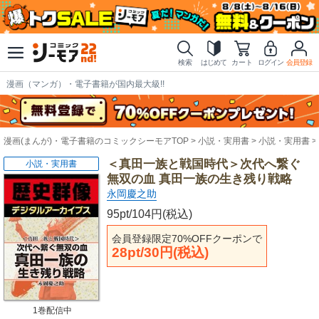
検索
はじめて
カート
ログイン
会員登録
漫画（マンガ）・電子書籍が国内最大級!!
漫画(まんが)・電子書籍のコミックシーモアTOP
小説・実用書
小説・実用書
＜真田一族と戦国時代＞次代へ繋ぐ
小説・実用書
無双の血 真田一族の生き残り戦略
永岡慶之助
95pt/104円(税込)
会員登録限定70%OFFクーポンで
28pt/30円(税込)
1巻配信中