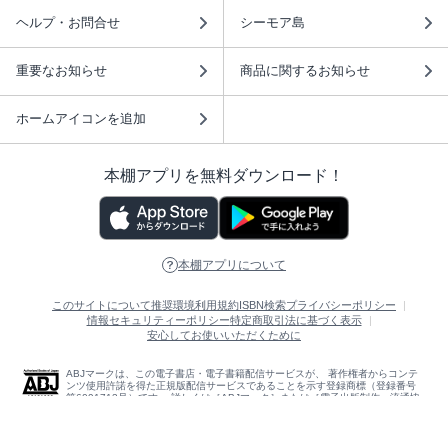
ヘルプ・お問合せ
シーモア島
重要なお知らせ
商品に関するお知らせ
ホームアイコンを追加
本棚アプリを無料ダウンロード！
本棚アプリについて
このサイトについて
推奨環境
利用規約
ISBN検索
プライバシーポリシー
情報セキュリティーポリシー
特定商取引法に基づく表示
安心してお使いいただくために
ABJマークは、この電子書店・電子書籍配信サービスが、 著作権者からコンテ
ンツ使用許諾を得た正規版配信サービスであることを示す登録商標（登録番号
第6091713号）です。 詳しくは［ABJマーク］または［電子出版制作・流通協
議会］で検索してください。
(C)NTTソルマーレ