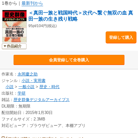
1巻から
｜
最新刊から
＜真田一族と戦国時代＞次代へ繋ぐ無双の血 真
田一族の生き残り戦略
95pt/104円(税込)
登録して購入
作品紹介
会員登録して全巻購入
作家名：
永岡慶之助
ジャンル：
小説・実用書
小説
>
一般小説
>
歴史・時代
出版社：
学研
雑誌：
歴史群像デジタルアーカイブス
DL期限：無期限
配信開始日：2015年1月30日
ファイルサイズ：2.3MB
対応ビューア：ブラウザビューア、本棚アプリ