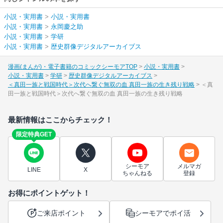
小説・実用書
>
小説・実用書
小説・実用書
>
永岡慶之助
小説・実用書
>
学研
小説・実用書
>
歴史群像デジタルアーカイブス
漫画(まんが)・電子書籍のコミックシーモアTOP
小説・実用書
小説・実用書
学研
歴史群像デジタルアーカイブス
＜真田一族と戦国時代＞次代へ繋ぐ無双の血 真田一族の生き残り戦略
＜真
田一族と戦国時代＞次代へ繋ぐ無双の血 真田一族の生き残り戦略
最新情報はここからチェック！
限定特典GET
シーモア
メルマガ
LINE
X
ちゃんねる
登録
お得にポイントゲット！
ご来店ポイント
シーモアでポイ活