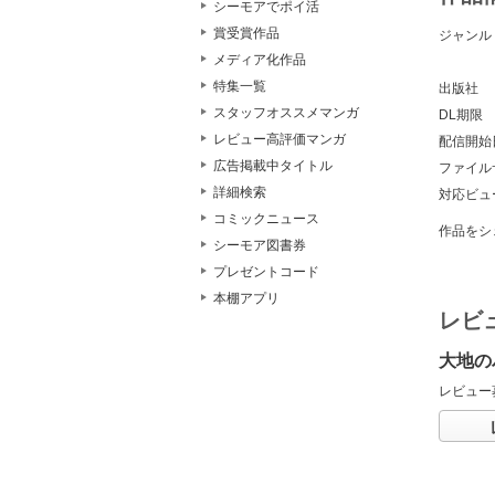
シーモアでポイ活
賞受賞作品
ジャンル
メディア化作品
特集一覧
出版社
スタッフオススメマンガ
DL期限
レビュー高評価マンガ
配信開始
広告掲載中タイトル
ファイル
詳細検索
対応ビュ
コミックニュース
作品をシ
シーモア図書券
プレゼントコード
本棚アプリ
レビ
大地の
レビュー