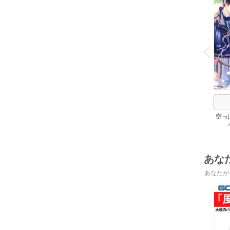
o
v
P
r
e
i
u
空っ
れた
帝陛
あな
あなたが