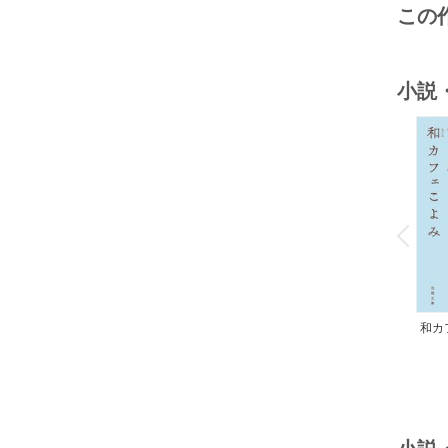
この
小説
o
v
P
r
e
i
u
和カ
んの