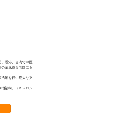
国、香港、台湾で中医
教の清風道骨老師にも
演活動を行い絶大な支
水招福術』（ＫＫロン