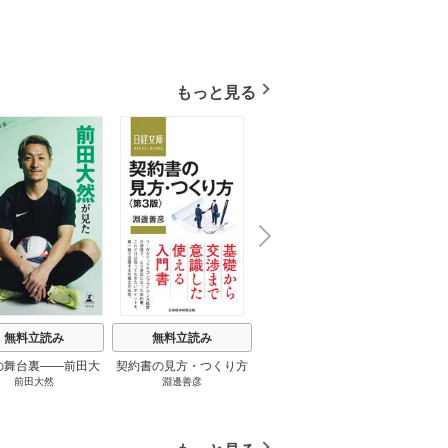
もっと見る
N
x
e
t
無料立読み
無料立読み
無料立読み
の舞台裏――前田大
契約書の見方・つくり方
談話室米澤 1巻
リーン
前田大然
淵邊善彦
米澤穂信
パット
見たワールドカップ
＜第３版＞ 1巻
のにす
2026 1巻
ってい
トで最