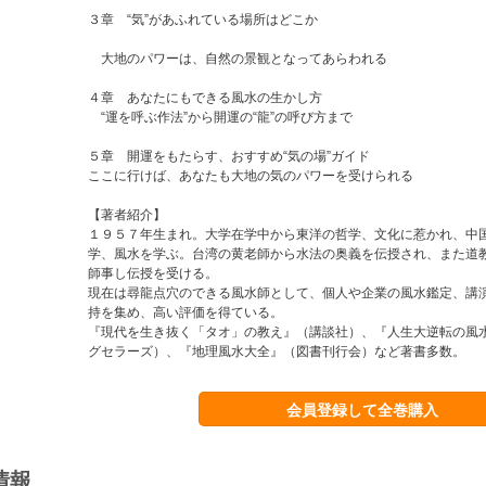
３章 “気”があふれている場所はどこか
大地のパワーは、自然の景観となってあらわれる
４章 あなたにもできる風水の生かし方
“運を呼ぶ作法”から開運の“龍”の呼び方まで
５章 開運をもたらす、おすすめ“気の場”ガイド
ここに行けば、あなたも大地の気のパワーを受けられる
【著者紹介】
１９５７年生まれ。大学在学中から東洋の哲学、文化に惹かれ、中
学、風水を学ぶ。台湾の黄老師から水法の奥義を伝授され、また道
師事し伝授を受ける。
現在は尋龍点穴のできる風水師として、個人や企業の風水鑑定、講
持を集め、高い評価を得ている。
『現代を生き抜く「タオ」の教え』（講談社）、『人生大逆転の風
グセラーズ）、『地理風水大全』（図書刊行会）など著書多数。
会員登録して全巻購入
情報