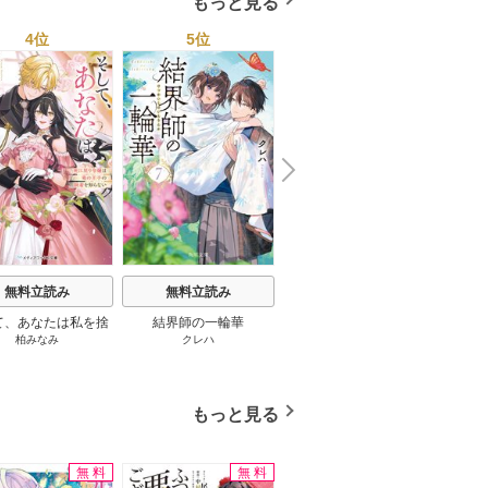
もっと見る
4位
5位
6位
N
x
e
t
無料立読み
無料立読み
無料立読み
て、あなたは私を捨
結界師の一輪華
わたしの幸せな結婚
恋とは
柏みなみ
クレハ
顎木あくみ
/
月岡月穂
てる
もっと見る
無料
無料
無料