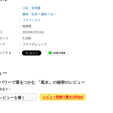
：
小説・実用書
趣味・生活
>
趣味
>
占い
：
ゴマブックス
：
無期限
日
：
2015年2月13日
サイズ
：
5.2MB
ーア
：
ブラウザビューア
ェアする
：
ュー
パワーで運をつかむ 「風水」の秘密のレビュー
募集中！
レビュー投稿で最大1000pt!
レビューを書く