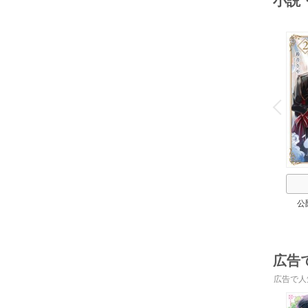
小説
o
v
P
r
e
i
u
公
広告
広告で人