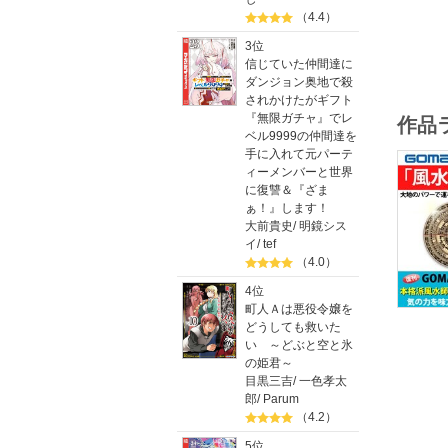
大地の“
（4.4）
3位
２章 風
信じていた仲間達に
大地の気
ダンジョン奥地で殺
されかけたがギフト
３章 “
『無限ガチャ』でレ
作品
ベル9999の仲間達を
大地のパ
手に入れて元パーテ
ィーメンバーと世界
４章 あ
に復讐＆『ざま
“運を呼
ぁ！』します！
大前貴史
/
明鏡シス
５章 開
イ
/
tef
ここに行
（4.0）
【著者紹
4位
１９５７
町人Ａは悪役令嬢を
され、ま
どうしても救いた
現在は尋
い ～どぶと空と氷
『現代を
の姫君～
著書多数
目黒三吉
/
一色孝太
郎
/
Parum
（4.2）
5位