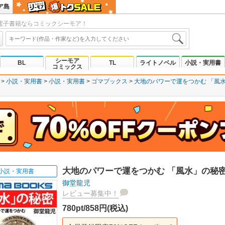
ア島
電子書籍ならコミックシーモア！
シーモア
BL
TL
ライトノベル
小説・実用書
コミックス
小説・実用書
小説・実用書
ゴマブックス
大地のパワーで運をつかむ 「風
大地のパワーで運をつかむ 「風水」の秘
小説・実用書
御堂龍児
レビュー募集中！
780pt/858円(税込)