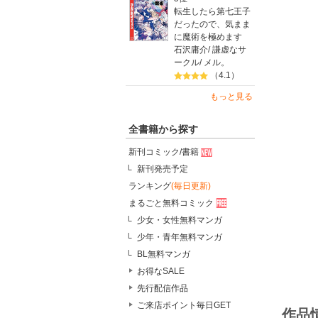
転生したら第七王子
だったので、気まま
に魔術を極めます
石沢庸介
/
謙虚なサ
ークル
/
メル。
（4.1）
もっと見る
全書籍から探す
新刊コミック/書籍
新刊発売予定
ランキング
(毎日更新)
まるごと無料コミック
少女・女性無料マンガ
少年・青年無料マンガ
BL無料マンガ
お得なSALE
先行配信作品
ご来店ポイント毎日GET
作品