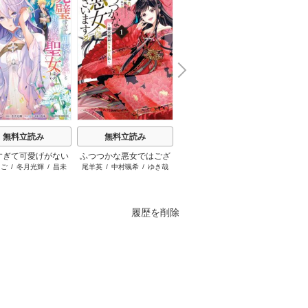
N
x
e
t
無料立読み
無料立読み
無料立読み
すぎて可愛げがない
ふつつかな悪女ではござ
ループ7回目の悪役令嬢
ブチ切
まご
/
冬月光輝
/
昌未
尾羊英
/
中村颯希
/
ゆき哉
木乃ひのき
/
雨川透子
/
八美
はぐれ
約破棄された聖女は
いますが ～雛宮蝶鼠とり
は、元敵国で自由気まま
☆わん
隣国に売られる
かえ伝～
な花嫁生活を満喫する
履歴を削除