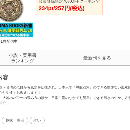
会員登録限定70%OFFクーポンで
234pt/257円(税込)
1巻配信中
小説・実用書
最新刊を見る
ランキング
内容
国・台湾の老師から風水を伝授され、日本人で『尋龍点穴』のできる数少ない風水
かりやすくお教えします！
、大地のパワーの読み方のほか、日常生活のなかでも簡単にできる風水の生かし方や
紹介。
大地のパワーを味方につけて、エネルギッシュな生活を送ってみませんか？
趣味・生活
占い
運の秘法・風水とは