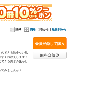
詳細
簡単
1巻から｜
最新刊から
会員登録して購入
』のできる数少ない風
やすくお教えします！
にできる風水の生かし
。
ってみませんか？
、風水を学ぶ。台湾の黄老師から水法の奥義を伝授
を集め、高い評価を得ている。
セラーズ）、『地理風水大全』（図書刊行会）など