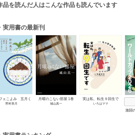
作品を読んだ人はこんな作品も読んでいます
・実用書の最新刊
s
フェこよみ 五月く
月曜のこない部屋 1巻
実は私、転生９回生で
野村美月
城山真一
いろはママ
夏のおもてなし 1巻
す マンガ 私の前世物
語 1巻
激闘
然が