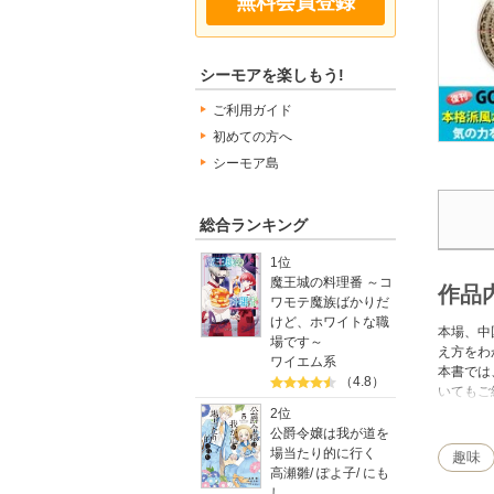
無料会員登録
シーモアを楽しもう!
ご利用ガイド
初めての方へ
シーモア島
総合ランキング
1位
魔王城の料理番 ～コ
作品
ワモテ魔族ばかりだ
けど、ホワイトな職
本場、中
場です～
え方をわ
ワイエム系
本書では
（4.8）
いてもご
あなたも
2位
公爵令嬢は我が道を
場当たり的に行く
趣味
【目次】
高瀬雛
/
ぽよ子
/
にも
１章 開
し