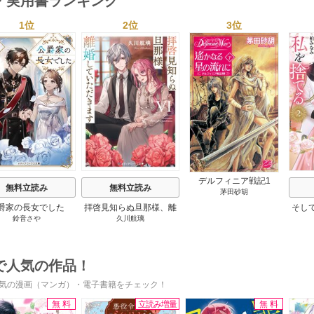
・実用書ランキング
1位
2位
3位
s
デルフィニア戦記1
無料立読み
無料立読み
茅田砂胡
爵家の長女でした
拝啓見知らぬ旦那様、離
そし
鈴音さや
久川航璃
婚していただきます
で人気の作品！
気の漫画（マンガ）・電子書籍をチェック！
無料
立読み増量
無料