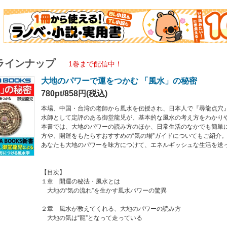
気の流れ”を生かす風水パワーの驚異
水が教えてくれる、大地のパワーの読み方
は“龍”となって走っている
気”があふれている場所はどこか
ラインナップ
1巻まで配信中！
ワーは、自然の景観となってあらわれる
大地のパワーで運をつかむ 「風水」の秘密
なたにもできる風水の生かし方
780pt/858円(税込)
ぶ作法”から開運の“龍”の呼び方まで
本場、中国・台湾の老師から風水を伝授され、日本人で『尋龍点穴
運をもたらす、おすすめ“気の場”ガイド
水師として定評のある御堂龍児が、基本的な風水の考え方をわかり
けば、あなたも大地の気のパワーを受けられる
本書では、大地のパワーの読み方のほか、日常生活のなかでも簡単
方や、開運をもたらすおすすめの“気の場”ガイドについてもご紹介
介】
あなたも大地のパワーを味方につけて、エネルギッシュな生活を送
年生まれ。大学在学中から東洋の哲学、文化に惹かれ、中国、香港、台湾で中医学
た道教の清風道骨老師にも師事し伝授を受ける。
龍点穴のできる風水師として、個人や企業の風水鑑定、講演活動を行い絶大な支持
【目次】
生き抜く「タオ」の教え』（講談社）、『人生大逆転の風水招福術』（ＫＫロング
１章 開運の秘法・風水とは
。
大地の“気の流れ”を生かす風水パワーの驚異
２章 風水が教えてくれる、大地のパワーの読み方
大地の気は“龍”となって走っている