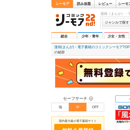
シーモア
読み放題
レビュー
シーモ
漫画（まんが）・
ジャンルで探す
総合
少年・青年
少女・女性
漫画(まんが)・電子書籍のコミックシーモアTOP
の秘密
セーフサーチ
？
強
中
OFF
国内最大級の電子書籍サイト