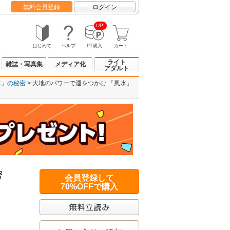
無料会員登録
ログイン
UP!
はじめて
ヘルプ
PT購入
カート
ライト
雑誌・写真集
メディア化
アダルト
水」の秘密
大地のパワーで運をつかむ 「風水」
密
会員登録して
70%OFFで購入