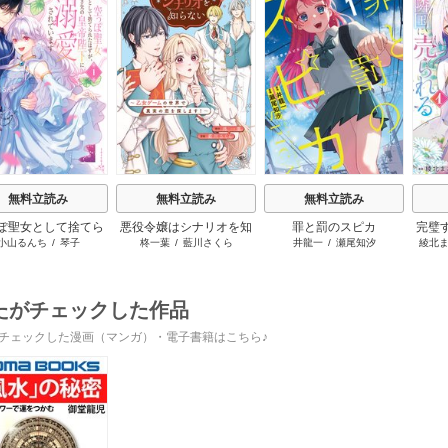
s
無料立読み
無料立読み
無料立読み
ぽ聖女として捨てら
悪役令嬢はシナリオを知
罪と罰のスピカ
完璧
小山るんち
/
琴子
柊一葉
/
藍川さくら
井龍一
/
瀬尾知汐
綾北
はずが、嫁ぎ先の皇
らない ～乙女ゲームの世
と婚
下に溺愛されていま
界で真実の恋を探しま
す
す！～
たがチェックした作品
チェックした漫画（マンガ）・電子書籍はこちら♪