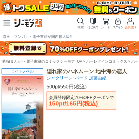
検索
はじめて
カート
ログイン
会員登録
漫画（マンガ）・電子書籍が国内最大級!!
漫画(まんが)・電子書籍のコミックシーモアTOP
ハーレクインコミックス
ハー
隠れ家のハネムーン 地中海の恋人
ライトノベル
ジャクリーン･バード
加藤由紀
500pt/550円(税込)
会員登録限定70%OFFクーポンで
150pt/165円(税込)