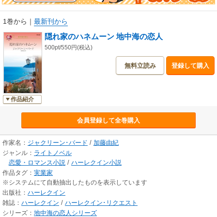
1巻から
｜
最新刊から
隠れ家のハネムーン 地中海の恋人
500pt/550円(税込)
無料立読み
登録して購入
作品紹介
会員登録して全巻購入
作家名：
ジャクリーン･バード
/
加藤由紀
ジャンル：
ライトノベル
恋愛・ロマンス小説
/
ハーレクイン小説
作品タグ：
実業家
※システムにて自動抽出したものを表示しています
出版社：
ハーレクイン
雑誌：
ハーレクイン
/
ハーレクイン･リクエスト
シリーズ：
地中海の恋人シリーズ