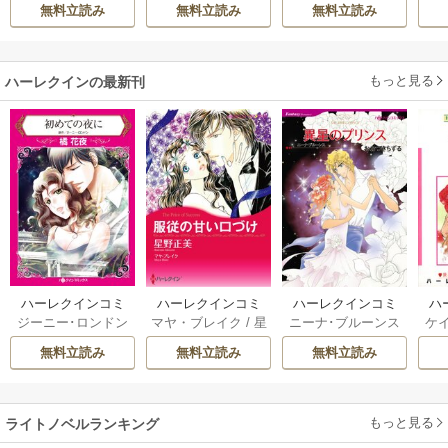
無料立読み
無料立読み
無料立読み
もっと見る
ハーレクインの最新刊
ハーレクインコミ
ハーレクインコミ
ハーレクインコミ
ハ
ジーニー･ロンドン
マヤ・ブレイク
/
星
ニーナ･ブルーンス
ケ
ックス セット 202
ックス セット 202
ックス セット 202
ック
/
橘花夜
/
メアリ
野正美
/
ヘレン･ブ
/
おおつきちずる
/
/
J
6年 vol.1064 1巻
6年 vol.1002 1巻
6年 vol.1063 1巻
6年
無料立読み
無料立読み
無料立読み
ー･ライアンズ
/
花
ルックス
/
のわきね
レベッカ･ヨーク
/
ス
牟礼サキ
/
サラ･モ
い
/
マーガレット･
稜敦水
/
ケイト･ハ
ル
ーガン
/
星合操
/
ア
ウェイ
/
一重夕子
ーディ
/
海野みつる
ザ
ン･ウィール
/
津寺
/
サラ･ウッド
もっと見る
/
流
ライトノベルランキング
里可子
水凛子