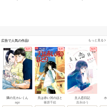
もっと見る
広告で人気の作品!
無料
無料
無料
隣の元カレくん
天は赤い河のほと
主人恋日記
ago
篠原千絵
吉永ゆう
り