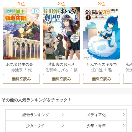
1
2
3
位
位
位
お気楽領主の楽し
片田舎のおっさ
とんでもスキルで
転
赤池宗
/
転
佐賀崎しげる
/
鍋
江口連
/
雅
伏
い領地防衛
ん、剣聖になる
異世界放浪メシ
島テツヒロ
～ただの田舎の剣
無料立読み
無料立読み
無料立読み
術師範だったの
に、大成した弟子
たちが俺を放って
その他の人気ランキングをチェック！
くれない件～
総合ランキング
メディア化
少女・女性
少年・青年