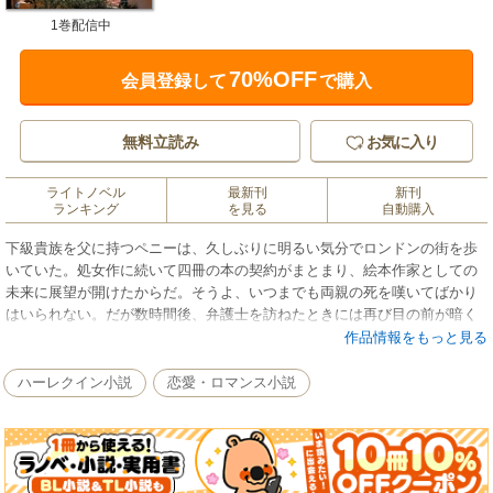
1巻配信中
70%OFF
会員登録して
で購入
無料立読み
お気に入り
ライトノベル
最新刊
新刊
ランキング
を見る
自動購入
下級貴族を父に持つペニーは、久しぶりに明るい気分でロンドンの街を歩
いていた。処女作に続いて四冊の本の契約がまとまり、絵本作家としての
未来に展望が開けたからだ。そうよ、いつまでも両親の死を嘆いてばかり
はいられない。だが数時間後、弁護士を訪ねたときには再び目の前が暗く
なった。ペニーが相続するはずだった屋敷と土地の半分が、すでに第三者
作品情報をもっと見る
の手に渡っているというのだ。「父は、誰に屋敷の権利を売ったんで
す？」「イタリアの実業家、ソロ・マッフェイアーノという方です」ペニ
ハーレクイン小説
恋愛・ロマンス小説
ーは愕然とした。そんな残酷なことってあるかしら。よりによって、昔、
私を裏切った人が買い手だなんて！