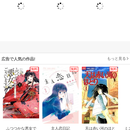
もっと見る
広告で人気の作品!
無料
無料
無料
ふつつかな悪女で
主人恋日記
天は赤い河のほと
ミ