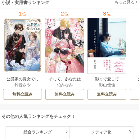
もっと見る
小説・実用書ランキング
1
2
3
位
位
位
公爵家の長女でし
そして、あなたは
影まで愛して
鈴音さや
柏みなみ
影山優佳
た
私を捨てる
無料立読み
無料立読み
無料立読み
その他の人気ランキングをチェック！
総合ランキング
メディア化