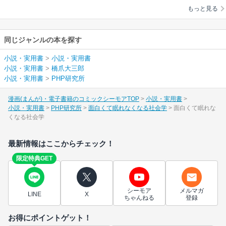
もっと見る
同じジャンルの本を探す
小説・実用書
>
小説・実用書
小説・実用書
>
橋爪大三郎
小説・実用書
>
PHP研究所
漫画(まんが)・電子書籍のコミックシーモアTOP
小説・実用書
小説・実用書
PHP研究所
面白くて眠れなくなる社会学
面白くて眠れな
くなる社会学
最新情報はここからチェック！
限定特典GET
シーモア
メルマガ
LINE
X
ちゃんねる
登録
お得にポイントゲット！