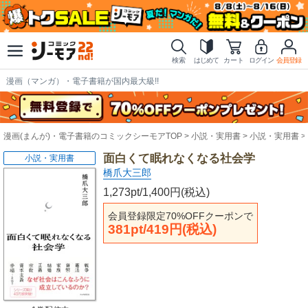
検索
はじめて
カート
ログイン
会員登録
漫画（マンガ）・電子書籍が国内最大級!!
漫画(まんが)・電子書籍のコミックシーモアTOP
小説・実用書
小説・実用書
面白くて眠れなくなる社会学
小説・実用書
橋爪大三郎
1,273pt/1,400円(税込)
会員登録限定70%OFFクーポンで
381pt/419円(税込)