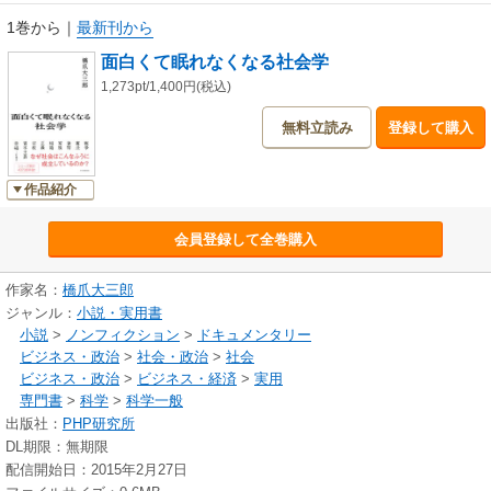
1巻から
｜
最新刊から
面白くて眠れなくなる社会学
1,273pt/1,400円(税込)
無料立読み
登録して購入
作品紹介
会員登録して全巻購入
作家名：
橋爪大三郎
ジャンル：
小説・実用書
小説
>
ノンフィクション
>
ドキュメンタリー
ビジネス・政治
>
社会・政治
>
社会
ビジネス・政治
>
ビジネス・経済
>
実用
専門書
>
科学
>
科学一般
出版社：
PHP研究所
DL期限：無期限
配信開始日：2015年2月27日