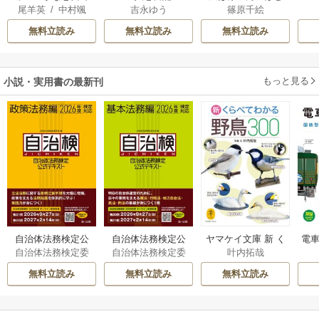
尾羊英
/
中村颯
吉永ゆう
篠原千絵
はございますが ～
り
希
/
ゆき哉
雛宮蝶鼠とりかえ
無料立読み
無料立読み
無料立読み
伝～
もっと見る
小説・実用書の最新刊
自治体法務検定公
自治体法務検定公
ヤマケイ文庫 新 く
電車
自治体法務検定委
自治体法務検定委
叶内拓哉
式テキスト 政策
式テキスト 基本
らべてわかる野鳥3
型
員会
員会
法務編 ２０２６
法務編 ２０２６
00 1巻
無料立読み
無料立読み
無料立読み
年度検定対応 1巻
年度検定対応 1巻