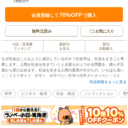
1巻配信中
70%OFF
会員登録して
で購入
無料立読み
お気に入り
小説・実用書
最新刊
新刊
ランキング
を見る
自動購入
なぜ社会はこんなふうに成立しているのか？社会学は、社会をまるごと考
察します。人間が社会を生きていくとき誰もがぶつかる問題を、残らず正
面から受け止めます。社会を生きる人間の真実のすがたの、いちばん深い
ところまで考えて、科学と、科学でない世界の境界ぎりぎりのところを、
科学の側から考えていきます。その昔、社会学の教科書を、ひと通り読み
作品情報をもっと見る
ました。私には使えない言葉が並んでいました。そこで、そういう言葉を
使うのはやめ、自分で納得した言葉だけを集めて磨き、自分の社会学をい
科学
ビジネス・経済
社会・政治
ノンフィクション
専
ちから築くことにしました。この本にまとめてあるのは、そうした私の
遅々とした歩みの、足跡のようなものです。世界でたった一冊しかない
（かもしれない）、これから社会に旅立つ若い人びとのための手引き書で
す。