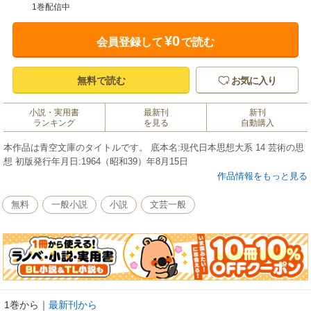
1巻配信中
¥0
会員登録して
で読む
無料で読む
お気に入り
小説・実用書
最新刊
新刊
ランキング
を見る
自動購入
本作品は青空文庫のタイトルです。 底本名:現代日本思想大系 14 芸術の思
想 初版発行年月日:1964（昭和39）年8月15日
作品情報をもっと見る
無料
一般小説
小説
文芸一般
1巻から
｜
最新刊から