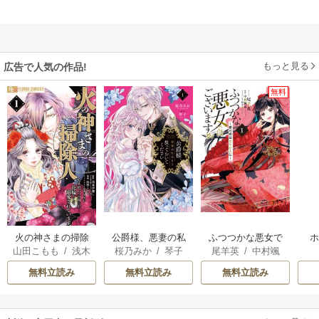
もっと見る
広告で人気の作品!
無料
火の神さまの掃除
公爵様、悪妻の私
ふつつかな悪女で
山田こもも
/
浅木
桜乃みか
/
琴子
尾羊英
/
中村颯
人ですが、いつの
はもう放っておい
はございますが ～
伊都
/
SNC
希
/
ゆき哉
間にか花嫁として
てください
雛宮蝶鼠とりかえ
無料立読み
無料立読み
無料立読み
溺愛されています
伝～