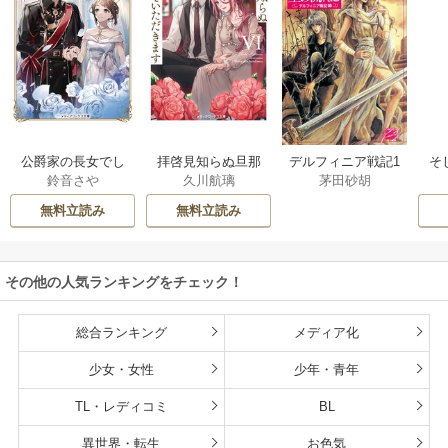
公爵家の長女でし
拝啓見知らぬ旦那
そ
デルフィニア戦記1
鈴音さや
久川航璃
茅田砂胡
た
様、離婚していた
だきます
無料立読み
無料立読み
その他の人気ランキングをチェック！
総合ランキング
メディア化
少女・女性
少年・青年
TL・レディコミ
BL
異世界・転生
お色気