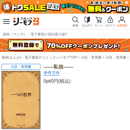
検索
はじめて
カート
ログイン
会員登録
漫画（マンガ）・電子書籍が国内最大級!!
漫画(まんが)・電子書籍のコミックシーモアTOP
小説・実用書
小説・実用書
――私信――
小説・実用書
伊丹万作
0pt/0円(税込)