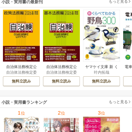
もっと見る
小説・実用書の最新刊
自治体法務検定公
自治体法務検定公
ヤマケイ文庫 新 く
電車
自治体法務検定委
自治体法務検定委
叶内拓哉
式テキスト 政策
式テキスト 基本
らべてわかる野鳥3
型
員会
員会
法務編 ２０２６
法務編 ２０２６
00 1巻
無料立読み
無料立読み
無料立読み
年度検定対応 1巻
年度検定対応 1巻
もっと見る
小説・実用書ランキング
1
2
3
位
位
位