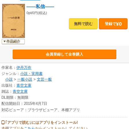
――私信――
0pt/0円(税込)
¥0
無料で読む
登録で
作品紹介
会員登録して全巻購入
作家名：
伊丹万作
ジャンル：
小説・実用書
小説
>
一般小説
>
文芸一般
出版社：
青空文庫
雑誌：
青空文庫
DL期限：無期限
配信開始日：2015年4月7日
対応ビューア：ブラウザビューア、本棚アプリ
｢アプリで読む｣にはアプリをインストール!
本棚アプリを
こちら
からインストールしてください