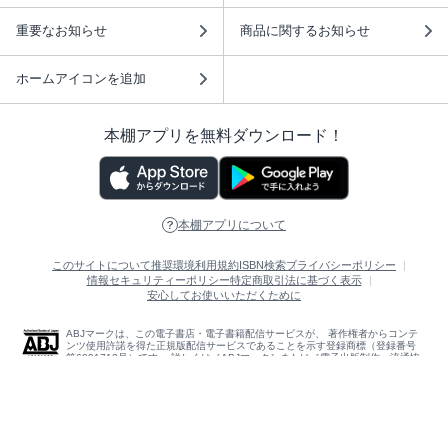
重要なお知らせ
商品に関するお知らせ
ホームアイコンを追加
本棚アプリを無料ダウンロード！
本棚アプリについて
このサイトについて
推奨環境
利用規約
ISBN検索
プライバシーポリシー
情報セキュリティーポリシー
特定商取引法に基づく表示
安心してお使いいただくために
ABJマークは、この電子書店・電子書籍配信サービスが、 著作権者からコンテ
ンツ使用許諾を得た正規版配信サービスであることを示す登録商標（登録番号
第6091713号）です。 詳しくは［ABJマーク］または［電子出版制作・流通協
議会］で検索してください。
(C)NTTソルマーレ