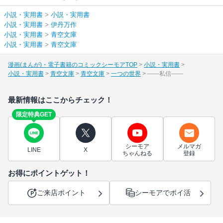
小説・実用書
>
小説・実用書
小説・実用書
>
伊丹万作
小説・実用書
>
青空文庫
小説・実用書
>
青空文庫
漫画(まんが)・電子書籍のコミックシーモアTOP
小説・実用書
小説・実用書
青空文庫
青空文庫
一つの世界
――私信――
最新情報はここからチェック！
限定特典GET
シーモア
メルマガ
LINE
X
ちゃんねる
登録
お得にポイントゲット！
ご来店ポイント
シーモアでポイ活