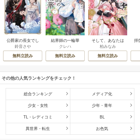
公爵家の長女でし
結界師の一輪華
そして、あなたは
拝
鈴音さや
クレハ
柏みなみ
た
私を捨てる
様
無料立読み
無料立読み
無料立読み
その他の人気ランキングをチェック！
総合ランキング
メディア化
少女・女性
少年・青年
TL・レディコミ
BL
異世界・転生
お色気