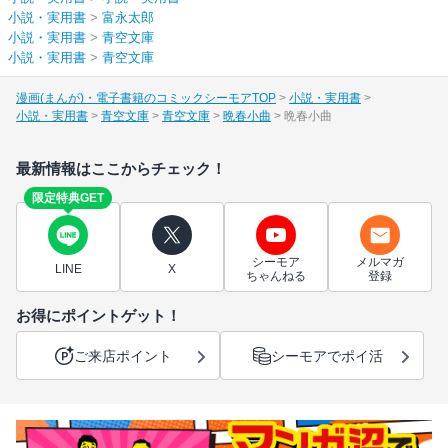
小説・実用書
>
富永太郎
小説・実用書
>
青空文庫
小説・実用書
>
青空文庫
漫画(まんが)・電子書籍のコミックシーモアTOP
小説・実用書
小説・実用書
青空文庫
青空文庫
晩春小曲
晩春小曲
最新情報はここからチェック！
限定特典GET
シーモア
メルマガ
LINE
X
ちゃんねる
登録
お得にポイントゲット！
ご来店ポイント
シーモアでポイ活