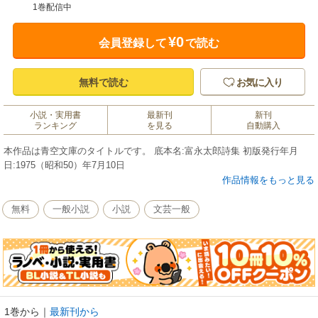
1巻配信中
¥0
会員登録して
で読む
無料で読む
お気に入り
小説・実用書
最新刊
新刊
ランキング
を見る
自動購入
本作品は青空文庫のタイトルです。 底本名:富永太郎詩集 初版発行年月
日:1975（昭和50）年7月10日
作品情報をもっと見る
無料
一般小説
小説
文芸一般
1巻から
｜
最新刊から