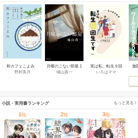
激
和カフェこよみ
月曜のこない部屋 1
実は私、転生９回
野村美月
城山真一
いろはママ
前
五月くんの夏のお
巻
生です マンガ
ー
もてなし 1巻
私の前世物語 1巻
もっと見る
小説・実用書ランキング
1
2
3
位
位
位