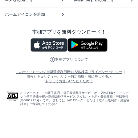
ホームアイコンを追加
本棚アプリを無料ダウンロード！
本棚アプリについて
このサイトについて
推奨環境
利用規約
ISBN検索
プライバシーポリシー
情報セキュリティーポリシー
特定商取引法に基づく表示
安心してお使いいただくために
ABJマークは、この電子書店・電子書籍配信サービスが、 著作権者からコンテ
ンツ使用許諾を得た正規版配信サービスであることを示す登録商標（登録番号
第6091713号）です。 詳しくは［ABJマーク］または［電子出版制作・流通協
議会］で検索してください。
(C)NTTソルマーレ