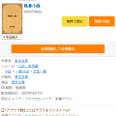
晩春小曲
0pt/0円(税込)
¥0
無料で読む
登録で
作品紹介
会員登録して全巻購入
作家名：
富永太郎
ジャンル：
小説・実用書
小説
>
一般小説
>
文芸一般
出版社：
青空文庫
雑誌：
青空文庫
DL期限：無期限
配信開始日：2015年4月7日
対応ビューア：ブラウザビューア、本棚アプリ
｢アプリで読む｣にはアプリをインストール!
本棚アプリを
こちら
からインストールしてください