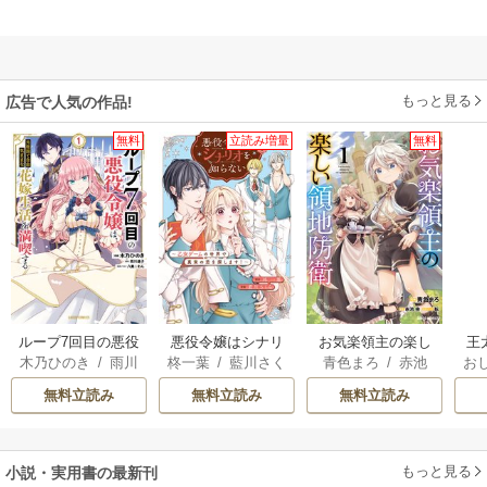
もっと見る
広告で人気の作品!
無料
立読み増量
無料
ループ7回目の悪役
悪役令嬢はシナリ
お気楽領主の楽し
王
木乃ひのき
/
雨川
柊一葉
/
藍川さく
青色まろ
/
赤池
お
令嬢は、元敵国で
オを知らない ～乙
い領地防衛
こ
透子
/
八美☆わん
ら
宗
/
転
英
自由気ままな花嫁
女ゲームの世界で
無料立読み
無料立読み
無料立読み
生活を満喫する
真実の恋を探しま
す
す！～
ら
二
もっと見る
小説・実用書の最新刊