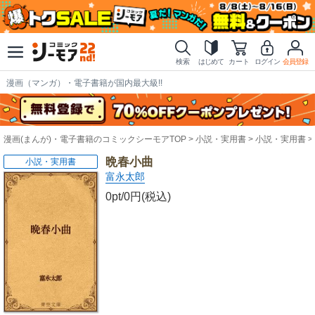
検索
はじめて
カート
ログイン
会員登録
漫画（マンガ）・電子書籍が国内最大級!!
漫画(まんが)・電子書籍のコミックシーモアTOP
小説・実用書
小説・実用書
晩春小曲
小説・実用書
富永太郎
0pt/0円(税込)