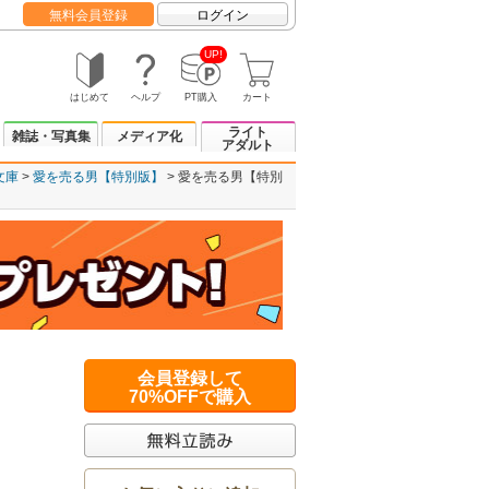
無料会員登録
ログイン
UP!
はじめて
ヘルプ
PT購入
カート
ライト
雑誌・写真集
メディア化
アダルト
文庫
愛を売る男【特別版】
愛を売る男【特別
会員登録して
70%OFFで購入