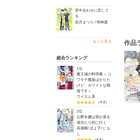
と、今度
背中合わせに恋して
紙書籍発
る
高月まつり / 明神翼
もっと見る
作品
総合ランキング
1位
魔王城の料理番 ～コ
ワモテ魔族ばかりだ
けど、ホワイトな職
場です～
ワイエム系
（4.8）
2位
公爵令嬢は我が道を
場当たり的に行く
高瀬雛
/
ぽよ子
/
にも
し
（4.4）