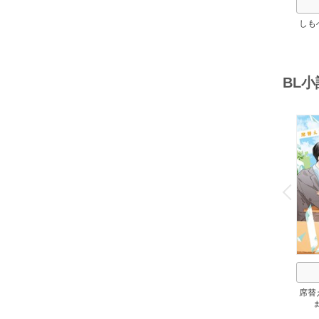
しも
ろし
BL
o
v
P
r
e
i
u
席替
後ろ