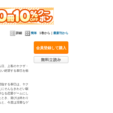
詳細
簡単
1巻から｜
最新刊から
会員登録して購入
る日、上客のヤクザ・
失い絶望する泰巳を栃
君臨する泰巳は、ヤク
えにそんなきわどい駆
単なる恋愛ゲームにし
たとき、遊びは終わり
ると、今度は淫靡なゲ