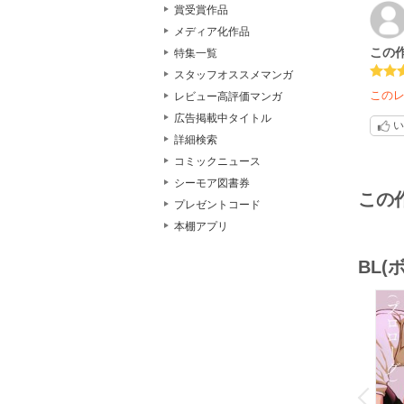
賞受賞作品
メディア化作品
この
特集一覧
スタッフオススメマンガ
この
レビュー高評価マンガ
広告掲載中タイトル
い
詳細検索
コミックニュース
シーモア図書券
この
プレゼントコード
本棚アプリ
BL
o
v
P
r
e
i
u