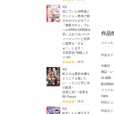
3位
信じていた仲間達に
ダンジョン奥地で殺
されかけたがギフト
『無限ガチャ』でレ
ベル9999の仲間達を
作品
手に入れて元パーテ
ィーメンバーと世界
ジャンル
に復讐＆『ざま
ぁ！』します！
大前貴史
/
明鏡シス
作品タグ
イ
/
tef
（4.0）
出版社
4位
雑誌・レ
町人Ａは悪役令嬢を
DL期限
どうしても救いた
い ～どぶと空と氷
配信開始
の姫君～
ファイル
目黒三吉
/
一色孝太
ISBN
郎
/
Parum
（4.2）
対応ビュ
5位
作品をシ
転生したら第七王子