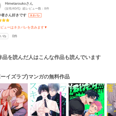
Himetarouko
さん
(女性/40代)
総レビュー数：8件
作者さん好きです
ネタバレ
レビューはネタバレを含みます▼
いね
0件
作品を読んだ人はこんな作品も読んでいます
(ボーイズラブ)マンガの無料作品
s