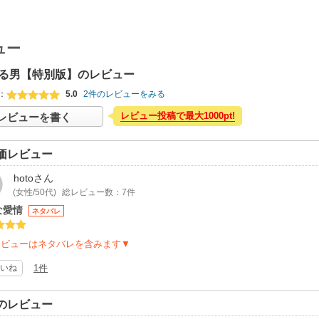
ュー
る男【特別版】のレビュー
：
5.0
2件のレビューをみる
レビュー投稿で最大1000pt!
レビューを書く
価レビュー
hoto
さん
(女性/50代)
総レビュー数：7件
な愛情
ネタバレ
レビューはネタバレを含みます▼
いね
1件
のレビュー