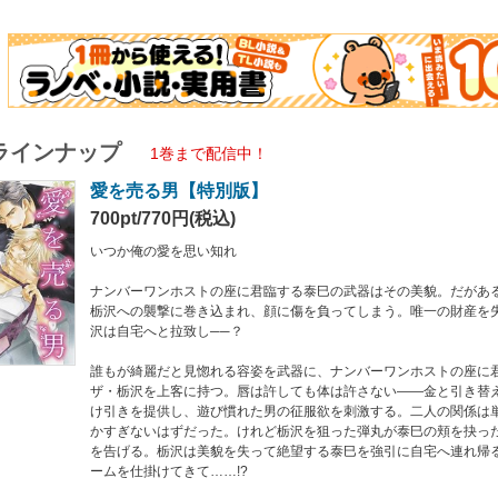
は淫靡なゲームを仕掛けてきて……!?
売時、店舗限定で書き下ろされたSSを収録した特別版！
ラインナップ
1巻まで配信中！
愛を売る男【特別版】
700pt/770円(税込)
いつか俺の愛を思い知れ
ナンバーワンホストの座に君臨する泰巳の武器はその美貌。だがあ
栃沢への襲撃に巻き込まれ、顔に傷を負ってしまう。唯一の財産を
沢は自宅へと拉致し──？
誰もが綺麗だと見惚れる容姿を武器に、ナンバーワンホストの座に
ザ・栃沢を上客に持つ。唇は許しても体は許さない――金と引き替
け引きを提供し、遊び慣れた男の征服欲を刺激する。二人の関係は
かすぎないはずだった。けれど栃沢を狙った弾丸が泰巳の頬を抉っ
を告げる。栃沢は美貌を失って絶望する泰巳を強引に自宅へ連れ帰
ームを仕掛けてきて……!?