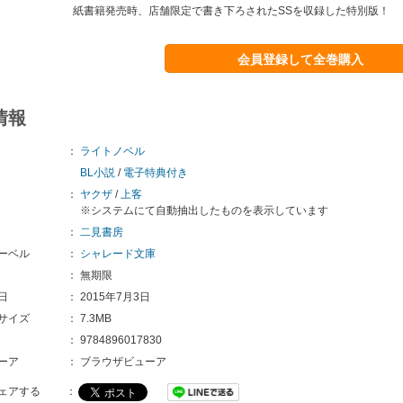
紙書籍発売時、店舗限定で書き下ろされたSSを収録した特別版！
会員登録して全巻購入
情報
：
ライトノベル
BL小説
/
電子特典付き
：
ヤクザ
/
上客
※システムにて自動抽出したものを表示しています
：
二見書房
ーベル
：
シャレード文庫
：
無期限
日
：
2015年7月3日
サイズ
：
7.3MB
：
9784896017830
ーア
：
ブラウザビューア
ェアする
：