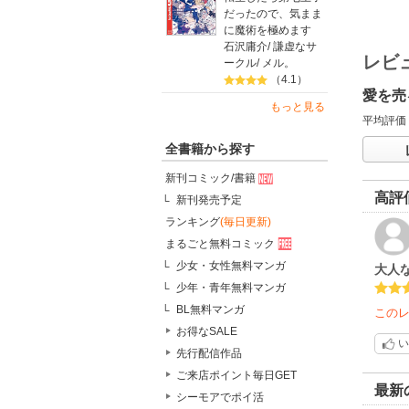
だったので、気まま
に魔術を極めます
石沢庸介
/
謙虚なサ
レビ
ークル
/
メル。
（4.1）
愛を売
もっと見る
平均評価
全書籍から探す
新刊コミック/書籍
高評
新刊発売予定
ランキング
(毎日更新)
まるごと無料コミック
少女・女性無料マンガ
大人
少年・青年無料マンガ
BL無料マンガ
この
お得なSALE
い
先行配信作品
ご来店ポイント毎日GET
最新
シーモアでポイ活