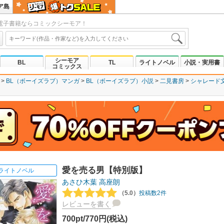
ア島
電子書籍ならコミックシーモア！
シーモア
BL
TL
ライトノベル
小説・実用書
コミックス
BL（ボーイズラブ）マンガ
BL（ボーイズラブ）小説
二見書房
シャレード
愛を売る男【特別版】
ライトノベル
あさひ木葉
高座朗
（5.0）
投稿数2件
レビューを書く
700pt/770円(税込)