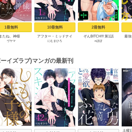
1冊無料
10冊無料
2冊無料
またね、神様
アフター・ミッドナイ
ぞんBITCH!!! 第1話
最強
ヴヤマ
にむまひろ
nぽぽ
tart［ばら売り］ プ
ト・スキン［ばら売り］
【コ
ロローグ
第1話
お
(ボーイズラブ)マンガの最新刊
s
土曜