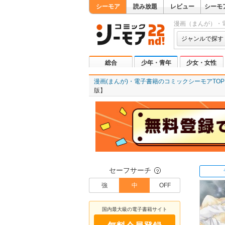
シーモア
読み放題
レビュー
シーモ
漫画（まんが）・
ジャンルで探す
総合
少年・青年
少女・女性
漫画(まんが)・電子書籍のコミックシーモアTOP
版】
セーフサーチ
？
強
中
OFF
国内最大級の電子書籍サイト