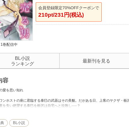
会員登録限定70%OFFクーポンで
210pt/231円(税込)
1巻配信中
BL小説
最新刊を見る
ランキング
内容
の愛を思い知れ
ワンホストの座に君臨する泰巳の武器はその美貌。だがある日、上客のヤクザ・栃
産を失い絶望する泰巳を栃沢は自宅へと拉致し──？
麗だと見惚れる容姿を武器に、ナンバーワンホストの座に君臨する泰巳は、ヤクザ
引き替えにそんなきわどい駆け引きを提供し、遊び慣れた男の征服欲を刺激する。
特典
BL小説
けれど栃沢を狙った弾丸が泰巳の頬を抉ったとき、遊びは終わりを告げる。栃沢は