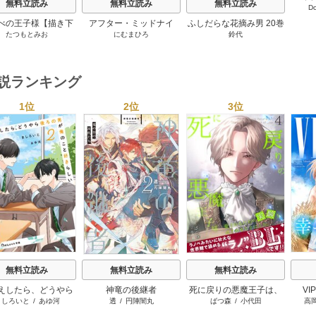
無料立読み
無料立読み
無料立読み
D
僕の
【
べの王子様【描き下
アフター・ミッドナイ
ふしだらな花摘み男 20巻
たつもとみお
にむまひろ
鈴代
おまけ付き特装版】
ト・スキン［ばら売り］
2巻
42巻
小説ランキング
1位
2位
3位
s
無料立読み
無料立読み
無料立読み
えしたら、どうやら
神竜の後継者
死に戻りの悪魔王子は、
V
ましろいと
/
あゆ河
透
/
円陣闇丸
ばつ森
/
小代田
高
の男が俺のこと好き
愛されるための実験をは
らしい
じめることにした。