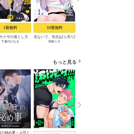
e
t
1冊無料
10冊無料
3冊無料
ヤクザの落とし方
見ないで、先生[ばら売り]
良い子だね守屋くん［ば
最強
下瀬川ひなる
狗飼ミギ
堀すいか
ミックシーモア限定
第1話
ら売り］ 第1話
［ば
まけ付き】 上
もっと見る
N
x
e
t
日の秘め事～上司と