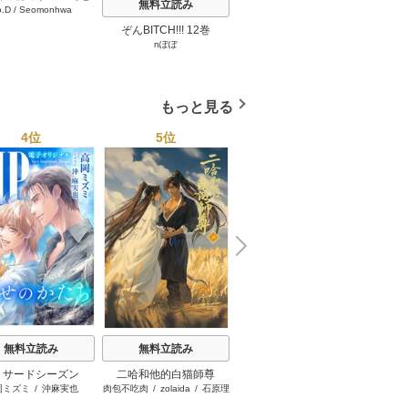
無料立読み
無料立読み
o.D
/
Seomonhwa
キケンな服従契約～
タテヨミ】 67巻
ぞんBITCH!!! 12巻
最強ヤクザの落とし方 2
見ない
nぽぽ
下瀬川ひなる
巻
もっと見る
4位
5位
6位
N
x
e
t
無料立読み
無料立読み
無料立読み
IP サードシーズン
二哈和他的白猫師尊
嫁がされたと思ったら放
巻き戻
岡ミズミ
/
沖麻実也
肉包不吃肉
/
zolaida
/
石原理
中洲める
/
條
置されたので、好きに暮
夏
らします。だから今さら