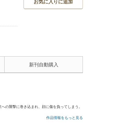
お気に入りに追加
新刊自動購入
沢への襲撃に巻き込まれ、顔に傷を負ってしまう。
作品情報をもっと見る
・栃沢を上客に持つ。唇は許しても体は許さない
二人の関係は単なる恋愛ゲームにしかすぎないはず
美貌を失って絶望する泰巳を強引に自宅へ連れ帰る