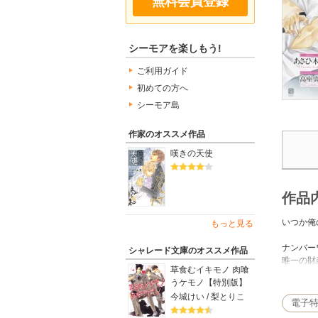
無料会員登録
シーモアを楽しもう!
ご利用ガイド
初めての方へ
シーモア島
作家のオススメ作品
嘆きの天使
作品
いつか俺
もっと見る
ナンバー
シャレード文庫のオススメ作品
唯一の財
草食むイキモノ 肉喰
うケモノ【特別版】
誰もが綺
今城けい / 梨とりこ
――金と
電子
だった。