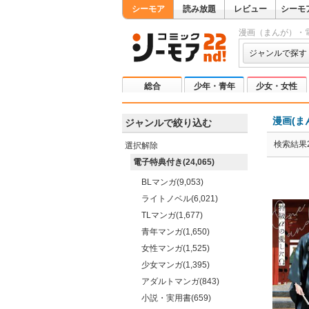
シーモア
読み放題
レビュー
シーモ
漫画（まんが）・
ジャンルで探す
総合
少年・青年
少女・女性
漫画(ま
ジャンルで絞り込む
検索結果2
選択解除
電子特典付き(24,065)
BLマンガ(9,053)
ライトノベル(6,021)
TLマンガ(1,677)
青年マンガ(1,650)
女性マンガ(1,525)
少女マンガ(1,395)
アダルトマンガ(843)
小説・実用書(659)