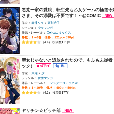
悪党一家の愛娘、転生先も乙女ゲームの極道令
さま、その溺愛は不要です！～@COMIC
作家：
轟斗ソラ
/
雨川透子
ジャンル：
少女マンガ
雑誌・レーベル：
Celicaコミックス
巻数：
1～6巻
価格： 121pt～690pt
（4.4） 投稿数111件
聖女じゃないと追放されたので、もふもふ従者
ック）
作家：
東端
/
夕日
ジャンル：
女性マンガ
雑誌・レーベル：
モンスターコミックスf
巻数：
1～10巻
価格： 490pt～504pt
（4.1） 投稿数177件
ヤリチン☆ビッチ部