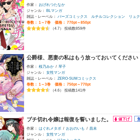
作家：
おげれつたなか
ジャンル：
BLマンガ
雑誌・レーベル：
バーズコミックス ルチルコレクション リュク
巻数：
1～7巻
価格： 770pt～850pt
（4.7） 投稿数859件
公爵様、悪妻の私はもう放っておいてください
作家：
桜乃みか
/
琴子
ジャンル：
女性マンガ
雑誌・レーベル：
ZERO-SUMコミックス
巻数：
1～3巻
価格： 750pt～770pt
（4.6） 投稿数141件
ブチ切れ令嬢は報復を誓いました。
作家：
はぐれメタボ
/
おおのいも
/
昌未
ジャンル：
女性マンガ