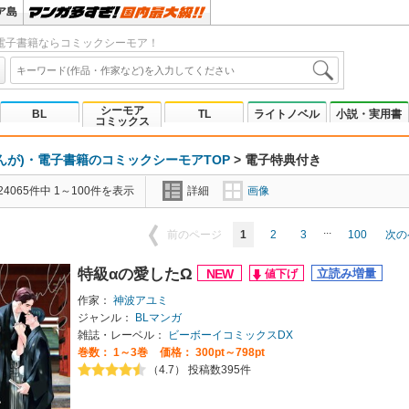
ア島
電子書籍ならコミックシーモア！
シーモア
BL
TL
ライトノベル
小説・実用書
コミックス
んが)・電子書籍のコミックシーモアTOP
>
電子特典付き
4065件中 1～100件を表示
詳細
画像
...
1
2
3
100
前のページ
次の
特級αの愛したΩ
作家：
神波アユミ
ジャンル：
BLマンガ
雑誌・レーベル：
ビーボーイコミックスDX
巻数：
1～3巻
価格： 300pt～798pt
（4.7） 投稿数395件