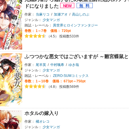
ドになりました
作家：
当麻リコ
/
加瀬アオ
/
高山しのぶ
ジャンル：
少女マンガ
雑誌・レーベル：
異世界ヒロインファンタジー
巻数：
1～7巻
価格： 720pt
（4.5） 投稿数533件
ふつつかな悪女ではございますが ～雛宮蝶鼠
作家：
尾羊英
/
中村颯希
/
ゆき哉
ジャンル：
少女マンガ
雑誌・レーベル：
ZERO-SUMコミックス
巻数：
1～10巻
価格： 673pt～750pt
（4.8） 投稿数569件
ホタルの嫁入り
作家：
橘オレコ
ジャンル：
少女マンガ