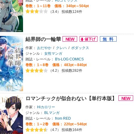
雑誌・レーベル：
HJコミックス
巻数：
1～11巻
価格： 340pt～504pt
（3.4） 投稿数124件
結界師の一輪華
作家：
おだやか
/
クレハ
/
ボダックス
ジャンル：
女性マンガ
雑誌・レーベル：
B's-LOG COMICS
巻数：
1～8巻
価格： 483pt～840pt
（4.2） 投稿数282件
ロマンチックが似合わない【単行本版】
作家：
Hiカロリー
ジャンル：
BLマンガ
雑誌・レーベル：
from RED
巻数：
1～2巻
価格： 220pt～546pt
（4.7） 投稿数164件