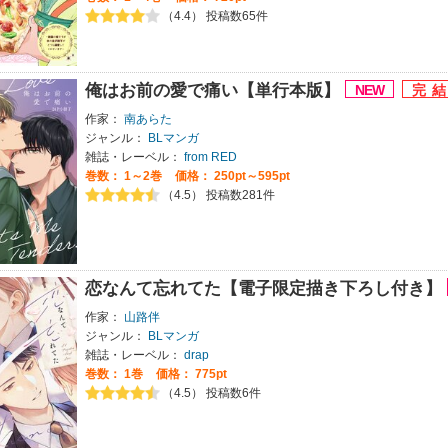
（4.4） 投稿数65件
俺はお前の愛で痛い【単行本版】
作家：
南あらた
ジャンル：
BLマンガ
雑誌・レーベル：
from RED
巻数：
1～2巻
価格： 250pt～595pt
（4.5） 投稿数281件
恋なんて忘れてた【電子限定描き下ろし付き】
作家：
山路伴
ジャンル：
BLマンガ
雑誌・レーベル：
drap
巻数：
1巻
価格： 775pt
（4.5） 投稿数6件