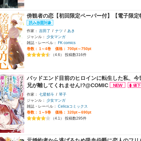
傍観者の恋【初回限定ペーパー付】【電子限定
作家：
吉田了
/
ナツ
/
あき
ジャンル：
少女マンガ
雑誌・レーベル：
FK comics
巻数：
1～4巻
価格： 700pt～750pt
（4.6） 投稿数316件
バッドエンド目前のヒロインに転生した私、今
兄が離してくれません!?@COMIC
作家：
七星郁斗
/
琴子
ジャンル：
少女マンガ
雑誌・レーベル：
Celicaコミックス
巻数：
1～9巻
価格： 320pt～690pt
（4.1） 投稿数295件
元婚約者から逃げるため吸血伯爵に恋人のフリ