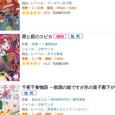
雑誌・レーベル：
マンガワン女子部
巻数：
1～12巻
価格： 690pt～710pt
（4.5） 投稿数554件
罪と罰のスピカ
作家：
井龍一
/
瀬尾知汐
ジャンル：
少年マンガ
雑誌・レーベル：
月マガ基地
巻数：
1～7巻
価格： 720pt
（4.2） 投稿数28件
千夜千食物語 ～敗国の姫ですが氷の皇子殿下
作家：
枝豆ずんだ
/
MAMAKOTO
/
鴉羽凛燈
ジャンル：
少女マンガ
雑誌・レーベル：
異世界ヒロインファンタジー
巻数：
1～4巻
価格： 720pt