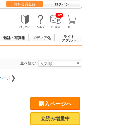
無料会員登録
ログイン
UP!
はじめて
ヘルプ
PT購入
カート
ライト
雑誌・写真集
メディア化
アダルト
並べ替え:
ページ
購入ページへ
立読み増量中