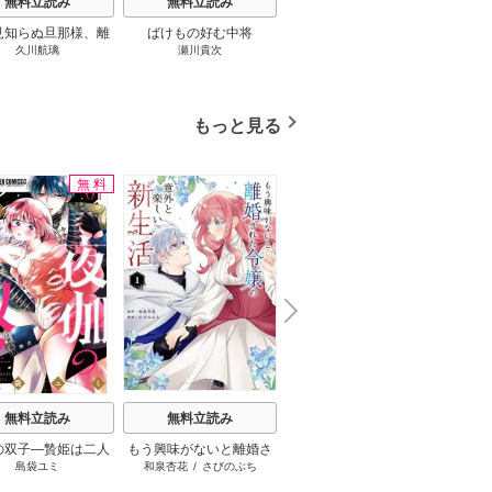
無料立読み
無料立読み
無料立読み
見知らぬ旦那様、離
ばけもの好む中将
影まで愛して
結
久川航璃
瀬川貴次
影山優佳
していただきます
もっと見る
無料
無料
N
x
e
t
無料立読み
無料立読み
無料立読み
の双子―贄姫は二人
もう興味がないと離婚さ
鬼の花嫁
さよう
島袋ユミ
和泉杏花
/
さびのぶち
富樫じゅん
/
クレハ
片
王子に愛される―
れた令嬢の意外と楽しい
活 ～
新生活
けてき