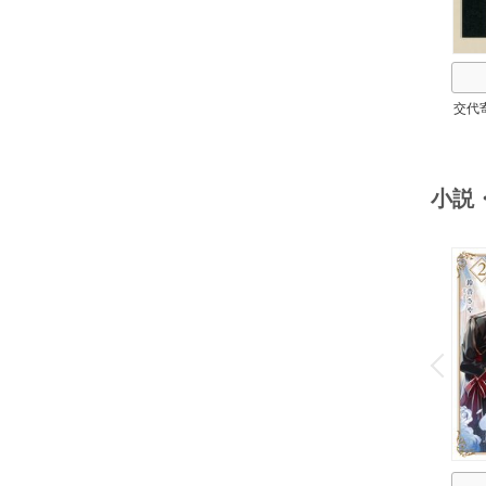
交代
小説
o
v
P
r
e
i
u