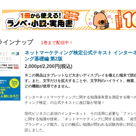
は実際の検定試験の練習用として、過去問題を掲載しています。ぜひ実力試しにお
ラインナップ
1巻まで配信中！
ネットマーケティング検定公式テキスト インター
ング基礎編 第2版
2,000pt/2,200円(税込)
※この商品はタブレットなど大きいディスプレイを備えた端末で読
す。また、文字だけを拡大することや、文字列のハイライト、検索
どの機能が使用できません。
インターネットマーケティングに関する知識保有度を測定する唯一
ティング検定」の公式テキストに改訂版が登場！
現代ビジネスに必須のインターネット、その活用に必要な「ファシリ
に関する知識や技術」「ネットマーケティングに関する知識」「経営
ブランディング能力」などの幅広い知識が問われる試験内容に対応
説しました。