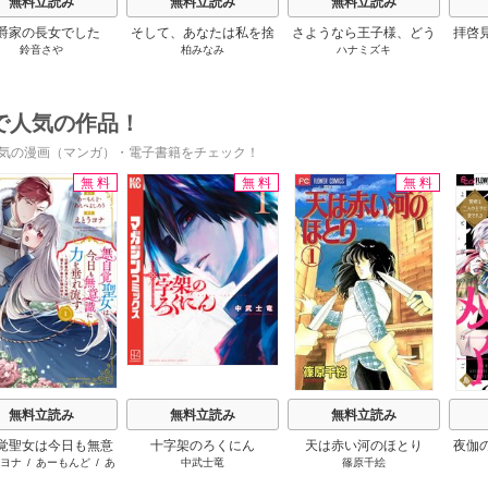
無料立読み
無料立読み
無料立読み
爵家の長女でした
そして、あなたは私を捨
さようなら王子様、どう
拝啓
鈴音さや
柏みなみ
ハナミズキ
てる
か私のことは忘れてくだ
婚
さい
で人気の作品！
気の漫画（マンガ）・電子書籍をチェック！
無料
無料
無料
s
無料立読み
無料立読み
無料立読み
覚聖女は今日も無意
十字架のろくにん
天は赤い河のほとり
夜伽
ヨナ
/
あーもんど
/
あ
中武士竜
篠原千絵
力を垂れ流す ～公
の
んべよしろう
の落ちこぼれ令嬢、