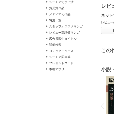
シーモアでポイ活
レビ
賞受賞作品
メディア化作品
ネット
特集一覧
レビュー
スタッフオススメマンガ
レビュー高評価マンガ
広告掲載中タイトル
詳細検索
この
コミックニュース
シーモア図書券
プレゼントコード
小説
本棚アプリ
o
v
P
r
e
i
u