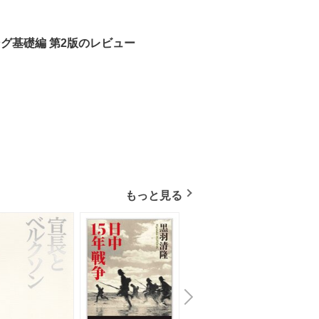
グ基礎編 第2版のレビュー
もっと見る
N
x
e
t