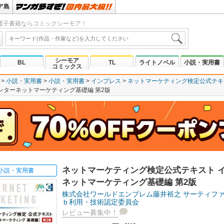
ア島
電子書籍ならコミックシーモア！
シーモア
BL
TL
ライトノベル
小説・実用書
コミックス
小説・実用書
小説・実用書
インプレス
ネットマーケティング検定公式テキ
ンターネットマーケティング基礎編 第2版
ネットマーケティング検定公式テキスト 
小説・実用書
ネットマーケティング基礎編 第2版
株式会社ワールドエンブレム藤井裕之
サーティフ
ｂ利用・技術認定委員会
レビュー募集中！