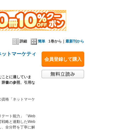
使いください。
詳細
簡単
1巻から｜
最新刊から
ネットマーケティ
会員登録して購入
むことに適していま
、辞書の参照、引用な
の資格「ネットマーケ
テート能力」「Web
戦略と連動したWeb
し、全分野を丁寧に解