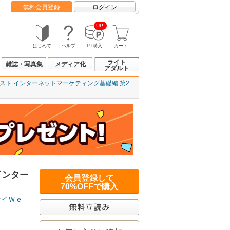
無料会員登録
ログイン
UP!
はじめて
ヘルプ
PT購入
カート
ライト
雑誌・写真集
メディア化
アダルト
スト インターネットマーケティング基礎編 第2
インター
会員登録して
70%OFFで購入
ァイＷｅ