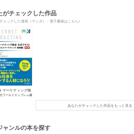
先で幸せを掴み取る
～
たがチェックした作品
チェックした漫画（マンガ）・電子書籍はこちら♪
トマーケティング検
社ワールドエンブレム藤
式テキスト インター
之
/
サーティファイＷｅ
トマーケティング基
利用・技術認定委員会
あなたがチェックした作品をもっと見る
礎編 第2版
ジャンルの本を探す