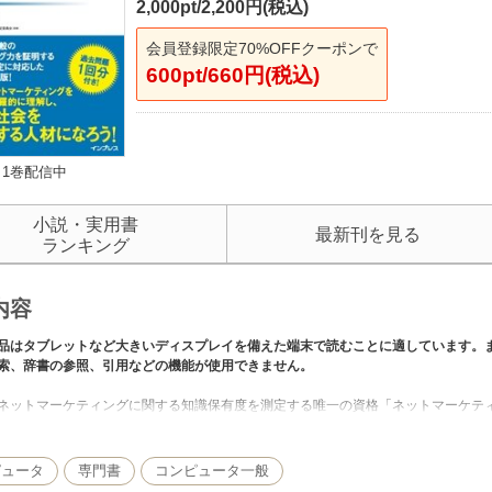
2,000pt/2,200円(税込)
会員登録限定70%OFFクーポンで
600pt/660円(税込)
1巻配信中
小説・実用書
最新刊を見る
ランキング
内容
品はタブレットなど大きいディスプレイを備えた端末で読むことに適しています。
索、辞書の参照、引用などの機能が使用できません。
ネットマーケティングに関する知識保有度を測定する唯一の資格「ネットマーケテ
ネスに必須のインターネット、その活用に必要な「ファシリテート能力」「Webに
「経営戦略と連動したWebブランディング能力」などの幅広い知識が問われる試験
ピュータ
専門書
コンピュータ一般