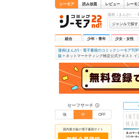
シーモア
読み放題
レビュー
シーモ
漫画（まんが）・
ジャンルで探す
総合
少年・青年
少女・女性
漫画(まんが)・電子書籍のコミックシーモアTOP
版
ネットマーケティング検定公式テキスト イ
セーフサーチ
？
強
中
OFF
国内最大級の電子書籍サイト