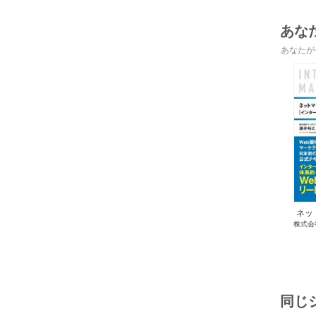
嫁ぎ
あな
あなたが
ネッ
株式会
定公
井裕
ネッ
ｂ
同じ