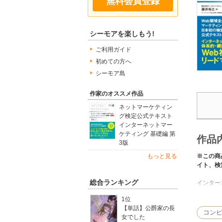
無料会員登録
シーモアを楽しもう!
ご利用ガイド
初めての方へ
シーモア島
作家のオススメ作品
ネットマーケティン
グ検定公式テキスト
インターネットマー
ケティング 基礎編 第
作品
3版
※この商
もっと見る
イト、検
総合ランキング
インター
1位
現代ビジ
【単話】公爵家の長
る知識」
コン
女でした