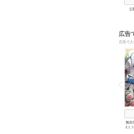
公
広告
広告で人
o
v
P
r
e
i
u
無自
えとう
識に
爵家