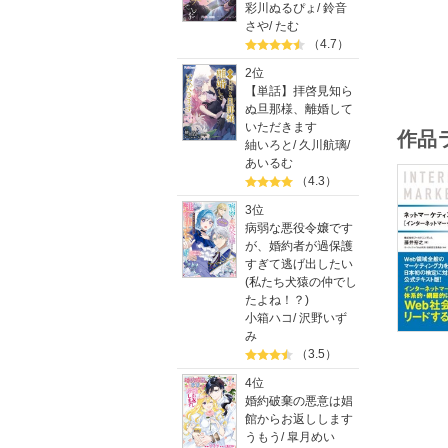
彩川ぬるぴょ
/
鈴音
最終章で
さや
/
たむ
（4.7）
2位
【単話】拝啓見知ら
ぬ旦那様、離婚して
いただきます
作品
紬いろと
/
久川航璃
/
あいるむ
（4.3）
3位
病弱な悪役令嬢です
が、婚約者が過保護
すぎて逃げ出したい
(私たち犬猿の仲でし
たよね！？)
小箱ハコ
/
沢野いず
み
（3.5）
4位
婚約破棄の悪意は娼
館からお返しします
うもう
/
皐月めい