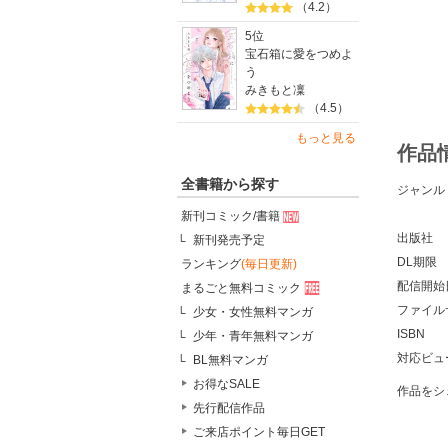
（4.2）
5位
宝石箱に愛をつめよ
う
みきもと凜
（4.5）
もっと見る
作品
全書籍から探す
ジャンル
新刊コミック/書籍
出版社
新刊発売予定
DL期限
ランキング
(毎日更新)
配信開始
まるごと無料コミック
ファイル
少女・女性無料マンガ
ISBN
少年・青年無料マンガ
対応ビュ
BL無料マンガ
お得なSALE
作品をシ
先行配信作品
ご来店ポイント毎日GET