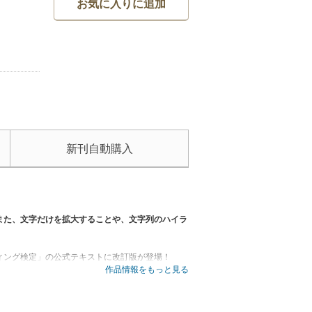
お気に入りに追加
新刊自動購入
また、文字だけを拡大することや、文字列のハイラ
ィング検定」の公式テキストに改訂版が登場！
作品情報をもっと見る
関する知識や技術」「ネットマーケティングに関す
内容に対応し、全分野を丁寧に解説しました。