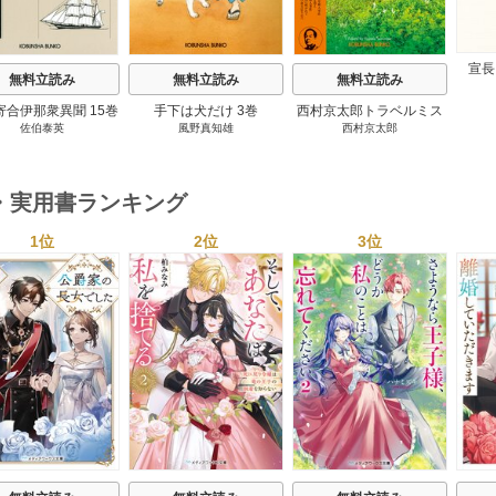
宣長
無料立読み
無料立読み
無料立読み
寄合伊那衆異聞 15巻
手下は犬だけ 3巻
西村京太郎トラベルミス
佐伯泰英
風野真知雄
西村京太郎
テリー・セレクション 2
巻
・実用書ランキング
1位
2位
3位
s