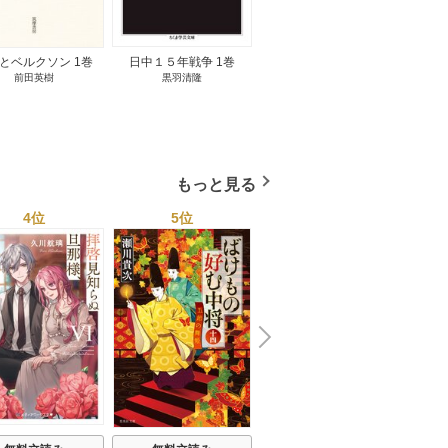
とベルクソン 1巻
日中１５年戦争 1巻
無料立読み
前田英樹
黒羽清隆
向島物語 1巻
便り屋
小杉健治
もっと見る
4位
5位
6位
N
x
e
t