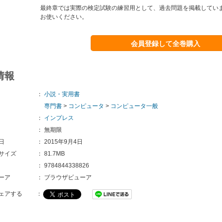
最終章では実際の検定試験の練習用として、過去問題を掲載してい
お使いください。
会員登録して全巻購入
情報
：
小説・実用書
専門書
>
コンピュータ
>
コンピュータ一般
：
インプレス
：
無期限
日
：
2015年9月4日
サイズ
：
81.7MB
：
9784844338826
ーア
：
ブラウザビューア
ェアする
：