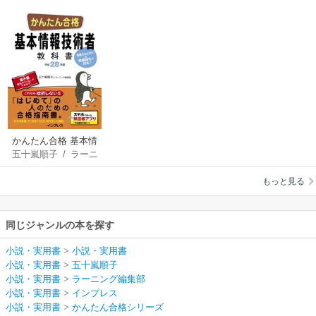
かんたん合格 基本情
五十嵐順子
/
ラーニ
報技術者教科書 平成
ング編集部
28年度
もっと見る
同じジャンルの本を探す
小説・実用書
>
小説・実用書
小説・実用書
>
五十嵐順子
小説・実用書
>
ラーニング編集部
小説・実用書
>
インプレス
小説・実用書
>
かんたん合格シリーズ