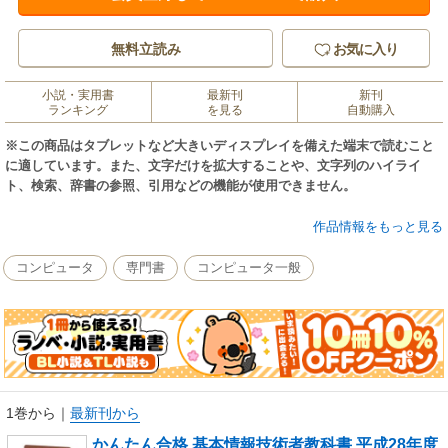
無料立読み
お気に入り
小説・実用書
最新刊
新刊
ランキング
を見る
自動購入
※この商品はタブレットなど大きいディスプレイを備えた端末で読むこと
に適しています。また、文字だけを拡大することや、文字列のハイライ
ト、検索、辞書の参照、引用などの機能が使用できません。
「最短の時間と努力で基本情報技術者試験に合格したい」という受験者の
作品情報をもっと見る
声を受け、平成28年度版に改訂して登場！
難しい専門用語をやさしい言葉に置き換え、出題頻度の高いテーマに絞っ
コンピュータ
専門書
コンピュータ一般
て解説。そのうえ、内容もボリュームも従来のまま応援価格でご提供！
全文電子版（PDF）とスマホ単語帳アプリ「でる語句200」も無料ダウンロ
ードできます！
※本データは、初版第2刷（2016年6月6日）までの正誤情報を修正済みで
す。
1巻から
｜
最新刊から
かんたん合格 基本情報技術者教科書 平成28年度