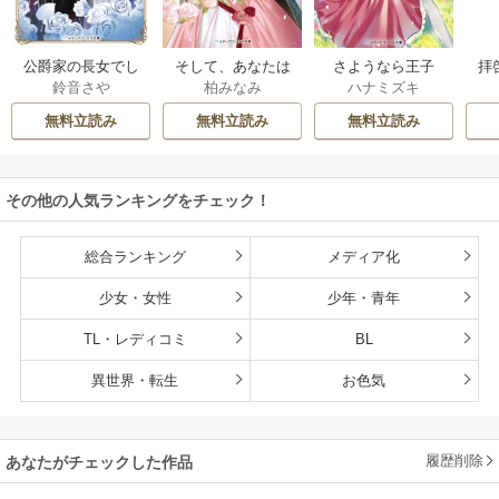
公爵家の長女でし
そして、あなたは
さようなら王子
拝
鈴音さや
柏みなみ
ハナミズキ
た
私を捨てる
様、どうか私のこ
様
とは忘れてくださ
無料立読み
無料立読み
無料立読み
い
その他の人気ランキングをチェック！
総合ランキング
メディア化
少女・女性
少年・青年
TL・レディコミ
BL
異世界・転生
お色気
履歴削除
あなたがチェックした作品