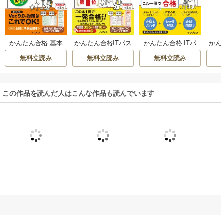
かんたん合格 基本
かんたん合格ITパス
かんたん合格 ITパ
かん
情報技術者過去問
ポート過去問題集
スポート教科書＆
ポ
無料立読み
無料立読み
無料立読み
題集 令和7年度
令和7年度 秋期
必須問題 令和7年度
令
この作品を読んだ人はこんな作品も読んでいます