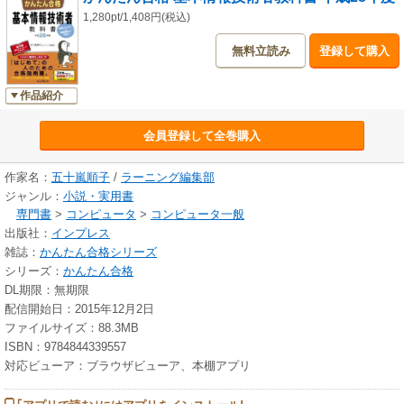
1,280pt/1,408円(税込)
無料立読み
登録して購入
作品紹介
会員登録して全巻購入
作家名：
五十嵐順子
/
ラーニング編集部
ジャンル：
小説・実用書
専門書
>
コンピュータ
>
コンピュータ一般
出版社：
インプレス
雑誌：
かんたん合格シリーズ
シリーズ：
かんたん合格
DL期限：無期限
配信開始日：2015年12月2日
ファイルサイズ：88.3MB
ISBN：9784844339557
対応ビューア：ブラウザビューア、本棚アプリ