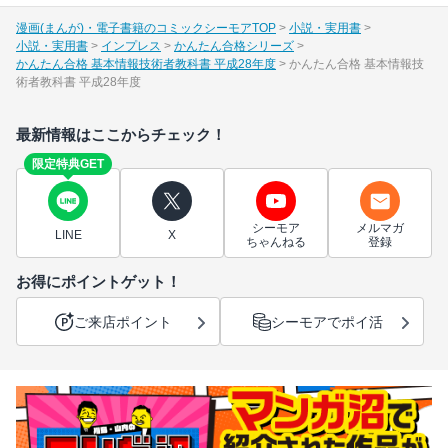
漫画(まんが)・電子書籍のコミックシーモアTOP
小説・実用書
小説・実用書
インプレス
かんたん合格シリーズ
かんたん合格 基本情報技術者教科書 平成28年度
かんたん合格 基本情報技
術者教科書 平成28年度
最新情報はここからチェック！
限定特典GET
シーモア
メルマガ
LINE
X
ちゃんねる
登録
お得にポイントゲット！
ご来店ポイント
シーモアでポイ活