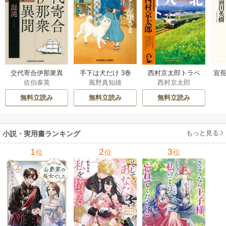
交代寄合伊那衆異
手下は犬だけ 3巻
西村京太郎トラベ
宣長
佐伯泰英
風野真知雄
西村京太郎
聞 15巻
ルミステリー・セ
レクション 2巻
無料立読み
無料立読み
無料立読み
もっと見る
小説・実用書ランキング
1
2
3
位
位
位