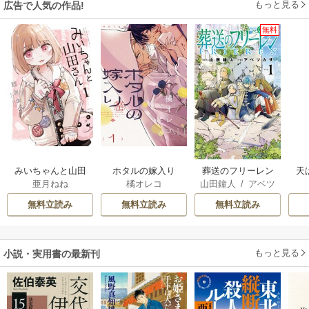
もっと見る
広告で人気の作品!
無料
みいちゃんと山田
ホタルの嫁入り
葬送のフリーレン
天
亜月ねね
橘オレコ
山田鐘人
/
アベツ
さん
カサ
無料立読み
無料立読み
無料立読み
もっと見る
小説・実用書の最新刊