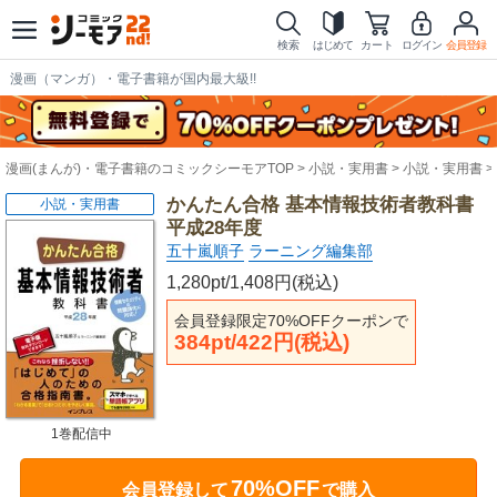
検索
はじめて
カート
ログイン
会員登録
漫画（マンガ）・電子書籍が国内最大級!!
漫画(まんが)・電子書籍のコミックシーモアTOP
小説・実用書
小説・実用書
かんたん合格 基本情報技術者教科書
小説・実用書
平成28年度
五十嵐順子
ラーニング編集部
1,280pt/1,408円(税込)
会員登録限定70%OFFクーポンで
384pt/422円(税込)
1巻配信中
70%OFF
会員登録して
で購入