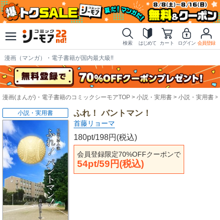
検索
はじめて
カート
ログイン
会員登録
漫画（マンガ）・電子書籍が国内最大級!!
漫画(まんが)・電子書籍のコミックシーモアTOP
小説・実用書
小説・実用書
ふれ！ バントマン！
小説・実用書
首藤リョーマ
180pt/198円(税込)
会員登録限定70%OFFクーポンで
54pt/59円(税込)