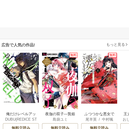
もっと見る
広告で人気の作品!
無料
無料
俺だけレベルアッ
夜伽の双子―贄姫
ふつつかな悪女で
王
DUBU(REDICE ST
島袋ユミ
尾羊英
/
中村颯
お
プな件
は二人の王子に愛
はございますが ～
こ
UDIO)
/
Chugong
/
希
/
ゆき哉
英
される―
雛宮蝶鼠とりかえ
無料立読み
無料立読み
無料立読み