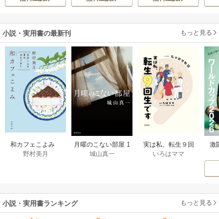
h-goon
伝～
す
ら
二
もっと見る
小説・実用書の最新刊
激
和カフェこよみ
月曜のこない部屋 1
実は私、転生９回
野村美月
城山真一
いろはママ
前
五月くんの夏のお
巻
生です マンガ
ー
もてなし 1巻
私の前世物語 1巻
もっと見る
小説・実用書ランキング