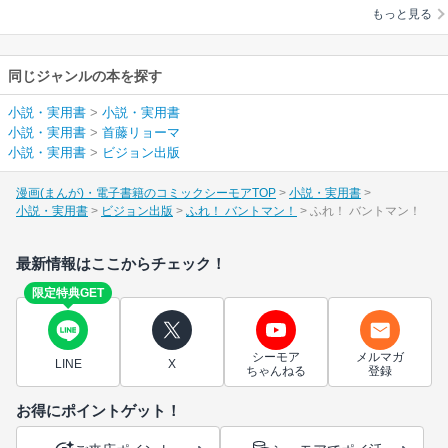
もっと見る
同じジャンルの本を探す
小説・実用書
>
小説・実用書
小説・実用書
>
首藤リョーマ
小説・実用書
>
ビジョン出版
漫画(まんが)・電子書籍のコミックシーモアTOP
小説・実用書
小説・実用書
ビジョン出版
ふれ！ バントマン！
ふれ！ バントマン！
最新情報はここからチェック！
限定特典GET
シーモア
メルマガ
LINE
X
ちゃんねる
登録
お得にポイントゲット！