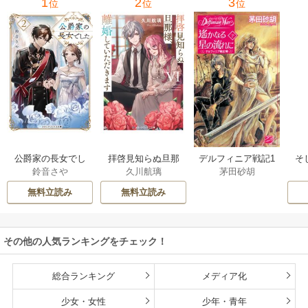
1
2
3
位
位
位
公爵家の長女でし
拝啓見知らぬ旦那
そ
デルフィニア戦記1
鈴音さや
久川航璃
茅田砂胡
た
様、離婚していた
だきます
無料立読み
無料立読み
その他の人気ランキングをチェック！
総合ランキング
メディア化
少女・女性
少年・青年