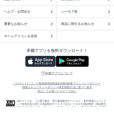
ヘルプ・お問合せ
シーモア島
重要なお知らせ
商品に関するお知らせ
ホームアイコンを追加
本棚アプリを無料ダウンロード！
本棚アプリについて
このサイトについて
推奨環境
利用規約
ISBN検索
プライバシーポリシー
情報セキュリティーポリシー
特定商取引法に基づく表示
安心してお使いいただくために
ABJマークは、この電子書店・電子書籍配信サービスが、 著作権者からコンテ
ンツ使用許諾を得た正規版配信サービスであることを示す登録商標（登録番号
第6091713号）です。 詳しくは［ABJマーク］または［電子出版制作・流通協
議会］で検索してください。