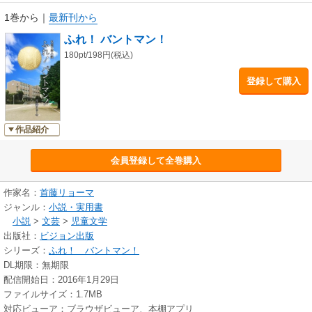
1巻から
｜
最新刊から
ふれ！ バントマン！
180pt/198円(税込)
登録して購入
作品紹介
会員登録して全巻購入
作家名：
首藤リョーマ
ジャンル：
小説・実用書
小説
>
文芸
>
児童文学
出版社：
ビジョン出版
シリーズ：
ふれ！ バントマン！
DL期限：無期限
配信開始日：2016年1月29日
ファイルサイズ：1.7MB
対応ビューア：ブラウザビューア、本棚アプリ