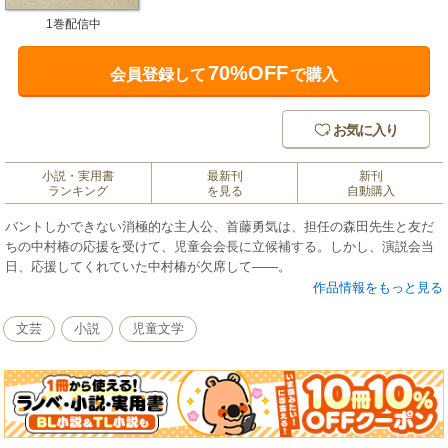
1巻配信中
70%OFF
会員登録して
で購入
お気に入り
小説・実用書
最新刊
新刊
ランキング
を見る
自動購入
バントしかできない消極的な主人公、首藤勇気は、担任の森田先生と友だ
ちの中村椿の応援を受けて、児童会会長に立候補する。しかし、演説会当
日、応援してくれていた中村椿が欠席して――。
作品情報をもっと見る
文芸
小説
児童文学