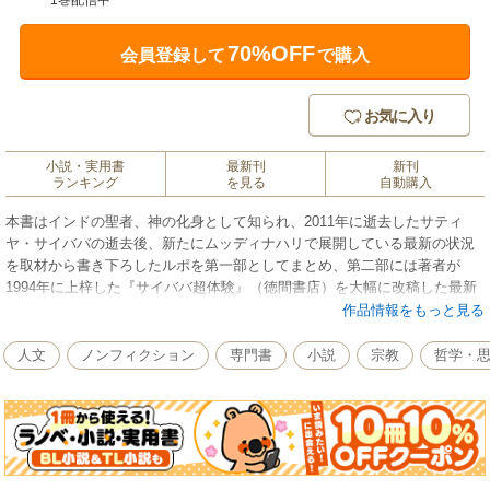
1巻配信中
70%OFF
会員登録して
で購入
お気に入り
小説・実用書
最新刊
新刊
ランキング
を見る
自動購入
本書はインドの聖者、神の化身として知られ、2011年に逝去したサティ
ヤ・サイババの逝去後、新たにムッディナハリで展開している最新の状況
を取材から書き下ろしたルポを第一部としてまとめ、第二部には著者が
1994年に上梓した『サイババ超体験』（徳間書店）を大幅に改稿した最新
刊。サイババについてその出生から背景、今も活発化している活動の全容
作品情報をもっと見る
を知ることができる、客観的な取材に基づく解説書です。2011年4月24
日、サイババは肉体を離脱しました（享年85歳、インドで国葬）。しかし
人文
ノンフィクション
専門書
小説
宗教
哲学・
その直後すぐに、サイババはメタフィジカルな（目には見えない）サトル
体＝微細体＝エネルギー体で復活し、存命中から行ってきた活動を継続的
に指導していることが伝えられています。その活動拠点が、プッタパルテ
ィに近いムッディナハリです。本書は、存命中のサイババの計画が今も受
け継がれ、復活したサトル体サイババの指導のもと、滞りなく進展してい
る新しい動きをルポで伝えると同時に、サイババ・ブームが起こった1994