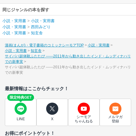
同じジャンルの本を探す
小説・実用書
>
小説・実用書
小説・実用書
>
西田みどり
小説・実用書
>
知玄舎
漫画(まんが)・電子書籍のコミックシーモアTOP
小説・実用書
小説・実用書
知玄舎
サイババ超体験ふたたび ――2011年から動き出したインド・ムッディナハリ
での新事実
サイババ超体験ふたたび ――2011年から動き出したインド・ムッディナハリ
での新事実
最新情報はここからチェック！
限定特典GET
シーモア
メルマガ
LINE
X
ちゃんねる
登録
お得にポイントゲット！