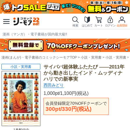
検索
はじめて
カート
ログイン
会員登録
漫画（マンガ）・電子書籍が国内最大級!!
漫画(まんが)・電子書籍のコミックシーモアTOP
小説・実用書
小説・実用書
サイババ超体験ふたたび ――2011年
小説・実用書
から動き出したインド・ムッディナ
ハリでの新事実
西田みどり
1,000pt/1,100円(税込)
会員登録限定70%OFFクーポンで
300pt/330円(税込)