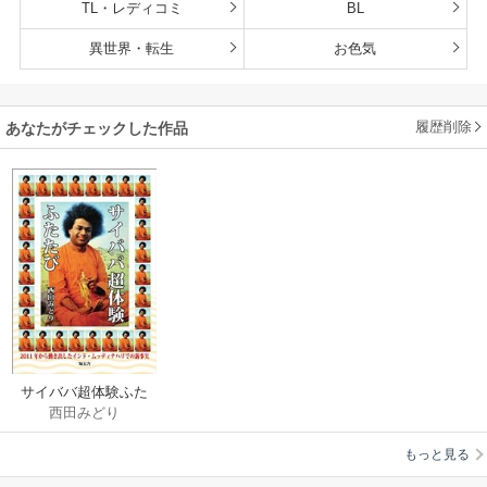
TL・レディコミ
BL
異世界・転生
お色気
履歴削除
あなたがチェックした作品
サイババ超体験ふた
西田みどり
たび ――2011年から
動き出したインド・
もっと見る
ムッディナハリでの
新事実