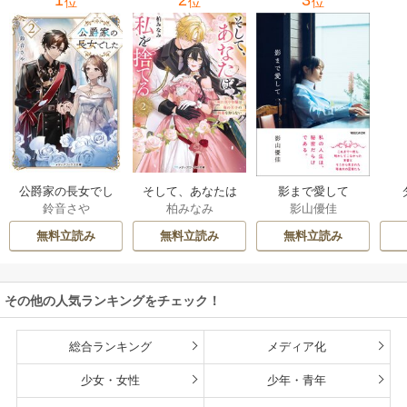
1
2
3
位
位
位
公爵家の長女でし
そして、あなたは
影まで愛して
鈴音さや
柏みなみ
影山優佳
た
私を捨てる
無料立読み
無料立読み
無料立読み
その他の人気ランキングをチェック！
総合ランキング
メディア化
少女・女性
少年・青年