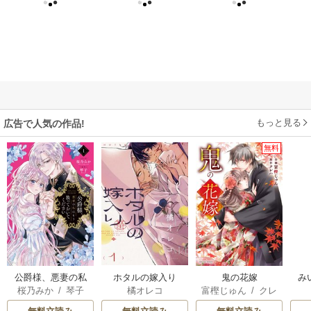
もっと見る
広告で人気の作品!
無料
公爵様、悪妻の私
ホタルの嫁入り
鬼の花嫁
み
桜乃みか
/
琴子
橘オレコ
富樫じゅん
/
クレ
はもう放っておい
ハ
てください