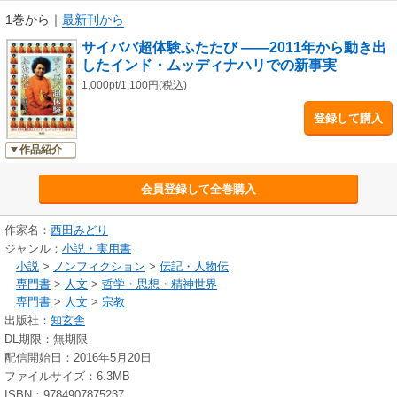
年の状況を振り返り、あらためてサイババがこの時代の地球に登場し、存
1巻から
｜
最新刊から
在している意味と意義を客観的に考え、見直すきっかけとなる格好の書で
サイババ超体験ふたたび ――2011年から動き出
す。
したインド・ムッディナハリでの新事実
1,000pt/1,100円(税込)
登録して購入
作品紹介
会員登録して全巻購入
作家名：
西田みどり
ジャンル：
小説・実用書
小説
>
ノンフィクション
>
伝記・人物伝
専門書
>
人文
>
哲学・思想・精神世界
専門書
>
人文
>
宗教
出版社：
知玄舎
DL期限：無期限
配信開始日：2016年5月20日
ファイルサイズ：6.3MB
ISBN：9784907875237