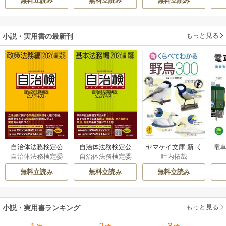
無料立読み
無料立読み
無料立読み
もっと見る
小説・実用書の最新刊
自治体法務検定公
自治体法務検定公
ヤマケイ文庫 新 く
電車
自治体法務検定委
自治体法務検定委
叶内拓哉
式テキスト 政策
式テキスト 基本
らべてわかる野鳥3
型
員会
員会
法務編 ２０２６
法務編 ２０２６
00 1巻
無料立読み
無料立読み
無料立読み
年度検定対応 1巻
年度検定対応 1巻
もっと見る
小説・実用書ランキング