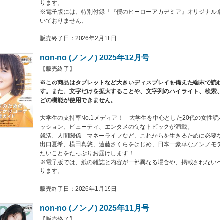
ります。
※電子版には、特別付録「『僕のヒーローアカデミア』オリジナル
いておりません。
販売終了日：2026年2月18日
non-no (ノンノ) 2025年12月号
【販売終了】
※この商品はタブレットなど大きいディスプレイを備えた端末で読
す。また、文字だけを拡大することや、文字列のハイライト、検索
どの機能が使用できません。
大学生の支持率No.1メディア！ 大学生を中心とした20代の女性
ッション、ビューティ、エンタメの旬なトピックが満載。
就活、人間関係、マネーライフなど、これからを生きるために必要
出口夏希、横田真悠、遠藤さくらをはじめ、日本一豪華なノンノモ
たいことをたっぷりお届けします！
※電子版では、紙の雑誌と内容が一部異なる場合や、掲載されない
ります。
販売終了日：2026年1月19日
non-no (ノンノ) 2025年11月号
【販売終了】