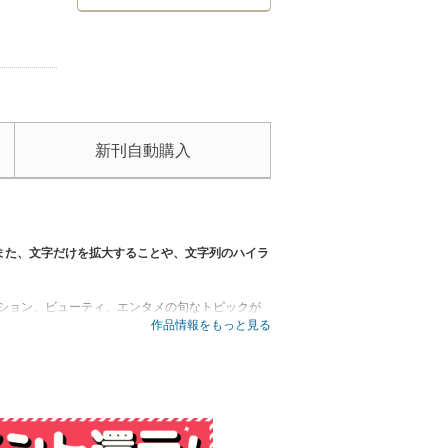
新刊自動購入
また、文字だけを拡大することや、文字列のハイラ
ッション、ビューティ、エンタメの旬なトピックが
作品情報をもっと見る
いことをたっぷりお届けします！
ます。