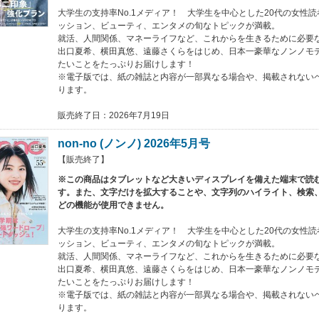
大学生の支持率No.1メディア！ 大学生を中心とした20代の女性
ッション、ビューティ、エンタメの旬なトピックが満載。
就活、人間関係、マネーライフなど、これからを生きるために必要
出口夏希、横田真悠、遠藤さくらをはじめ、日本一豪華なノンノモ
たいことをたっぷりお届けします！
※電子版では、紙の雑誌と内容が一部異なる場合や、掲載されない
ります。
販売終了日：2026年7月19日
non-no (ノンノ) 2026年5月号
【販売終了】
※この商品はタブレットなど大きいディスプレイを備えた端末で読
す。また、文字だけを拡大することや、文字列のハイライト、検索
どの機能が使用できません。
大学生の支持率No.1メディア！ 大学生を中心とした20代の女性
ッション、ビューティ、エンタメの旬なトピックが満載。
就活、人間関係、マネーライフなど、これからを生きるために必要
出口夏希、横田真悠、遠藤さくらをはじめ、日本一豪華なノンノモ
たいことをたっぷりお届けします！
※電子版では、紙の雑誌と内容が一部異なる場合や、掲載されない
ります。