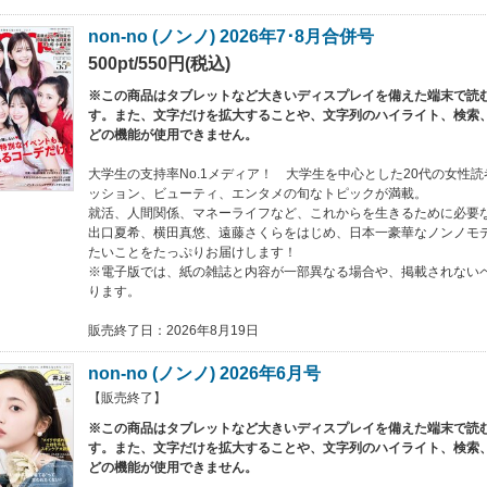
non-no (ノンノ) 2026年7･8月合併号
500pt/550円(税込)
※この商品はタブレットなど大きいディスプレイを備えた端末で読
す。また、文字だけを拡大することや、文字列のハイライト、検索
どの機能が使用できません。
大学生の支持率No.1メディア！ 大学生を中心とした20代の女性
ッション、ビューティ、エンタメの旬なトピックが満載。
就活、人間関係、マネーライフなど、これからを生きるために必要
出口夏希、横田真悠、遠藤さくらをはじめ、日本一豪華なノンノモ
たいことをたっぷりお届けします！
※電子版では、紙の雑誌と内容が一部異なる場合や、掲載されない
ります。
販売終了日：2026年8月19日
non-no (ノンノ) 2026年6月号
【販売終了】
※この商品はタブレットなど大きいディスプレイを備えた端末で読
す。また、文字だけを拡大することや、文字列のハイライト、検索
どの機能が使用できません。