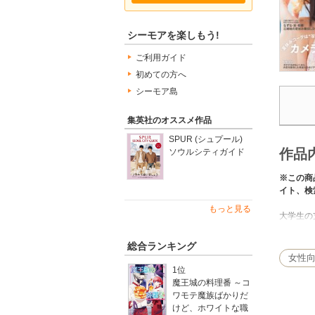
シーモアを楽しもう!
ご利用ガイド
初めての方へ
シーモア島
集英社のオススメ作品
SPUR (シュプール)
作品
ソウルシティガイド
※この商
イト、検
もっと見る
大学生の
満載。
就活、人
総合ランキング
出口夏希
女性
※電子版
1位
魔王城の料理番 ～コ
販売終了日
ワモテ魔族ばかりだ
けど、ホワイトな職