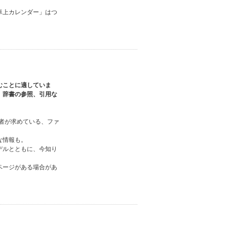
卓上カレンダー」はつ
むことに適していま
、辞書の参照、引用な
読者が求めている、ファ
な情報も。
デルとともに、今知り
ページがある場合があ