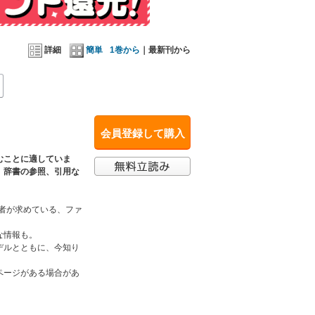
詳細
簡単
1巻から
｜最新刊から
会員登録して購入
むことに適していま
、辞書の参照、引用な
読者が求めている、ファ
な情報も。
デルとともに、今知り
ページがある場合があ