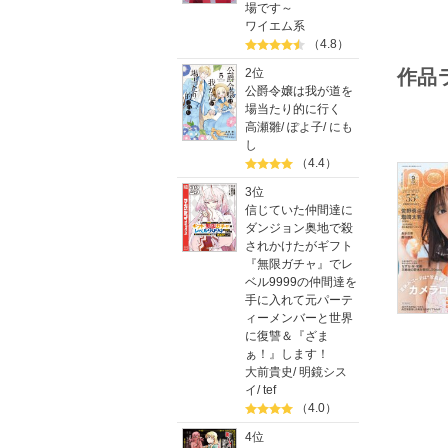
場です～
ワイエム系
（4.8）
2位
作品
公爵令嬢は我が道を
場当たり的に行く
高瀬雛
/
ぽよ子
/
にも
し
（4.4）
3位
信じていた仲間達に
ダンジョン奥地で殺
されかけたがギフト
『無限ガチャ』でレ
ベル9999の仲間達を
手に入れて元パーテ
ィーメンバーと世界
に復讐＆『ざま
ぁ！』します！
大前貴史
/
明鏡シス
イ
/
tef
（4.0）
4位