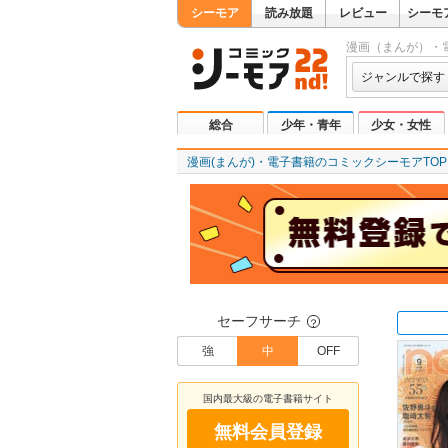
シーモア
読み放題
レビュー
シーモ
漫画（まんが）・
ジャンルで探す
総合
少年・青年
少女・女性
漫画(まんが)・電子書籍のコミックシーモアTOP
セーフサーチ
？
強
中
OFF
国内最大級の電子書籍サイト
無料会員登録