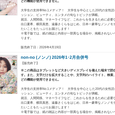
どの機能が使用できません。
大学生の支持率No.1メディア！ 大学生を中心とした20代の女性
ッション、ビューティ、エンタメの旬なトピックが満載。
就活、人間関係、マネーライフなど、これからを生きるために必要
出口夏希、横田真悠、遠藤さくらをはじめ、日本一豪華なノンノモ
たいことをたっぷりお届けします！
※電子版では、紙の雑誌と内容が一部異なる場合や、掲載されない
ります。
販売終了日：2026年4月19日
non-no (ノンノ) 2026年1･2月合併号
【販売終了】
※この商品はタブレットなど大きいディスプレイを備えた端末で読
す。また、文字だけを拡大することや、文字列のハイライト、検索
どの機能が使用できません。
大学生の支持率No.1メディア！ 大学生を中心とした20代の女性
ッション、ビューティ、エンタメの旬なトピックが満載。
就活、人間関係、マネーライフなど、これからを生きるために必要
出口夏希、横田真悠、遠藤さくらをはじめ、日本一豪華なノンノモ
たいことをたっぷりお届けします！
※電子版では、紙の雑誌と内容が一部異なる場合や、掲載されない