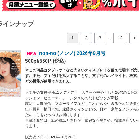
ラインナップ
...
1
2
3
12
>
non-no (ノンノ) 2026年9月号
NEW
500pt/550円(税込)
※この商品はタブレットなど大きいディスプレイを備えた端末で読
す。また、文字だけを拡大することや、文字列のハイライト、検索
どの機能が使用できません。
大学生の支持率No.1メディア！ 大学生を中心とした20代の女性
ッション、ビューティ、エンタメの旬なトピックが満載。
就活、人間関係、マネーライフなど、これからを生きるために必要
出口夏希、横田真悠、遠藤さくらをはじめ、日本一豪華なノンノモ
たいことをたっぷりお届けします！
※電子版では、紙の雑誌と内容が一部異なる場合や、掲載されない
ります。
販売終了日：2026年10月20日