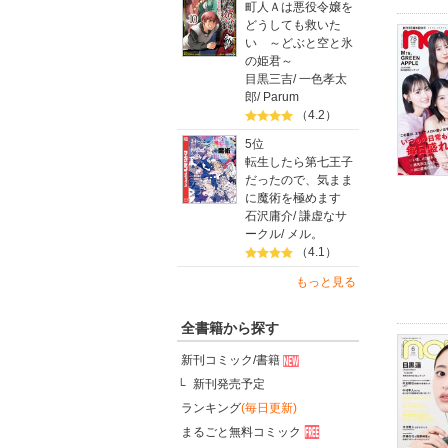
町人Ａは悪役令嬢を
どうしても救いた
い ～どぶと空と氷
の姫君～
目黒三吉
/
一色孝太
郎
/
Parum
（4.2）
5位
転生したら第七王子
だったので、気まま
に魔術を極めます
石沢庸介
/
謙虚なサ
ークル
/
メル。
（4.1）
もっと見る
全書籍から探す
新刊コミック/書籍
新刊発売予定
ランキング
(毎日更新)
まるごと無料コミック