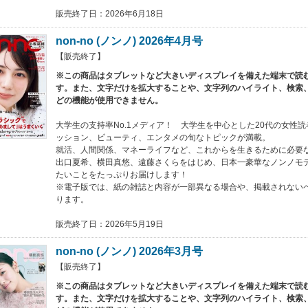
販売終了日：2026年6月18日
non-no (ノンノ) 2026年4月号
【販売終了】
※この商品はタブレットなど大きいディスプレイを備えた端末で読
す。また、文字だけを拡大することや、文字列のハイライト、検索
どの機能が使用できません。
大学生の支持率No.1メディア！ 大学生を中心とした20代の女性
ッション、ビューティ、エンタメの旬なトピックが満載。
就活、人間関係、マネーライフなど、これからを生きるために必要
出口夏希、横田真悠、遠藤さくらをはじめ、日本一豪華なノンノモ
たいことをたっぷりお届けします！
※電子版では、紙の雑誌と内容が一部異なる場合や、掲載されない
ります。
販売終了日：2026年5月19日
non-no (ノンノ) 2026年3月号
【販売終了】
※この商品はタブレットなど大きいディスプレイを備えた端末で読
す。また、文字だけを拡大することや、文字列のハイライト、検索