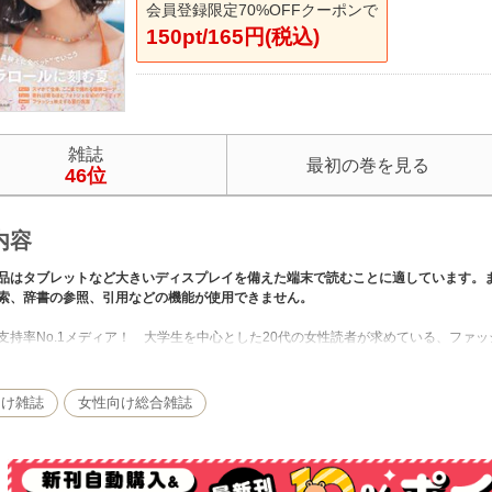
会員登録限定70%OFFクーポンで
150pt/165円(税込)
雑誌
最初の巻を見る
46位
内容
品はタブレットなど大きいディスプレイを備えた端末で読むことに適しています。
索、辞書の参照、引用などの機能が使用できません。
支持率No.1メディア！ 大学生を中心とした20代の女性読者が求めている、ファ
間関係、マネーライフなど、これからを生きるために必要な情報も。
、横田真悠、遠藤さくらをはじめ、日本一豪華なノンノモデルとともに、今知りた
向け雑誌
女性向け総合雑誌
では、紙の雑誌と内容が一部異なる場合や、掲載されないページがある場合があり
：2026年10月20日