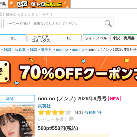
ア島
電子書籍ならコミックシーモア！
シーモア
BL
TL
ライトノベル
小説・実用書
コミックス
雑誌・写真集
雑誌
集英社
non-no
non-no
non-no (ノンノ) 2026年9月号
non-no (ノンノ) 2026年9月号
NEW
雑誌
集英社
（4.3）
投稿数7件
レビューを書く
500pt/550円(税込)