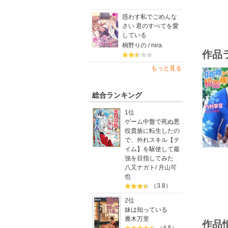
惑わす私でごめんな
さい 君のすべてを愛
している
桐野りの / nira.
作品
もっと見る
総合ランキング
1位
ゲーム中盤で死ぬ悪
役貴族に転生したの
で、外れスキル【テ
イム】を駆使して最
強を目指してみた
八又ナガト
/
月山可
也
（3.8）
2位
妹は知っている
雁木万里
作品