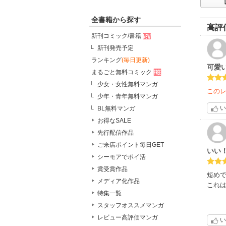
全書籍から探す
高評
新刊コミック/書籍
新刊発売予定
ランキング
(毎日更新)
可愛
まるごと無料コミック
少女・女性無料マンガ
この
少年・青年無料マンガ
い
BL無料マンガ
お得なSALE
先行配信作品
ご来店ポイント毎日GET
いい
シーモアでポイ活
賞受賞作品
短め
メディア化作品
これ
特集一覧
スタッフオススメマンガ
レビュー高評価マンガ
い