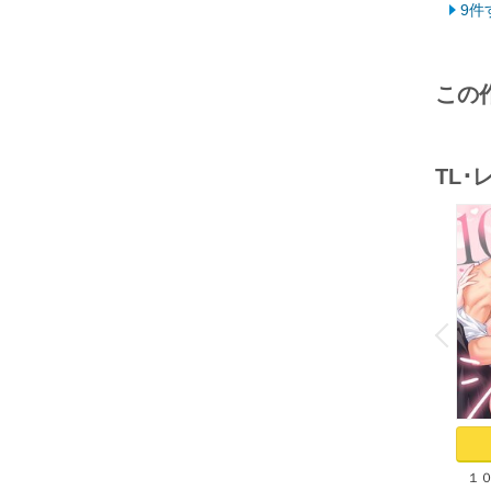
9件
この
TL
o
v
P
r
e
i
u
１