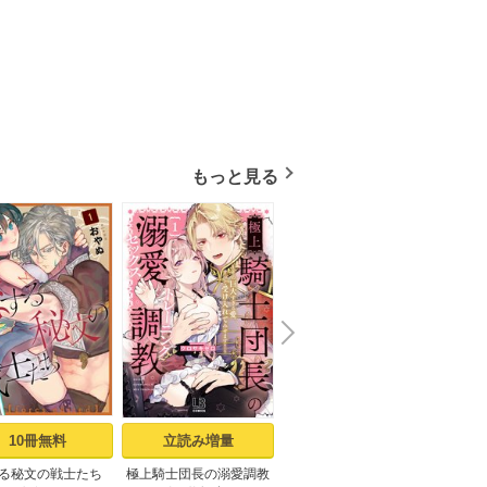
もっと見る
N
x
e
t
10冊無料
立読み増量
2冊無料
る秘文の戦士たち
極上騎士団長の溺愛調教
交配休暇～獣人夫の本気
ジャ