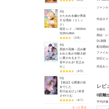
（4.5）
ジャンル
3位
かたわれ令嬢が男装
作品タグ
する理由（コミッ
ク）
雨宮 レイ．
/
MONA
/
出版社
SORAJIMA
雑誌・レ
（3.8）
DL期限
4位
配信開始
黒妖の花嫁～忌み嫌
ファイル
われた私が冷酷大尉
に愛されるまで～
対応ビュ
音中さわき
/
宮之み
作品をシ
やこ
（4.5）
5位
【単話】公爵家の長
レビ
女でした
彩川ぬるぴょ
/
鈴音
0距離
さや
/
たむ
（4.7）
平均評価
もっと見る