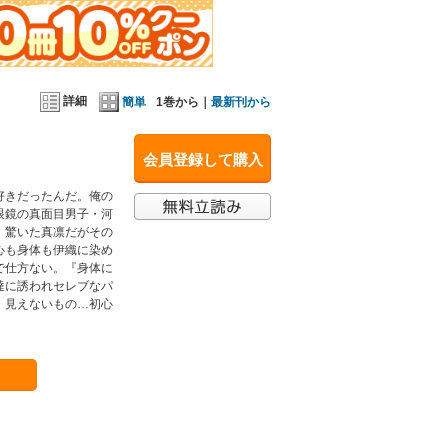
詳細
簡単
1巻から｜
最新刊から
会員登録して購入
好きだったんだ。俺の
眼鏡の真面目男子・河
！驚いた真凛だがその
心も身体も伊織に染め
で仕方ない。『身体に
達に誘われセレブなパ
、見えないもの…初心