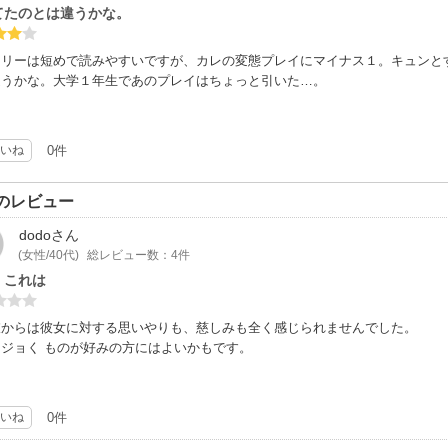
てたのとは違うかな。
ーリーは短めで読みやすいですが、カレの変態プレイにマイナス１。キュンと
違うかな。大学１年生であのプレイはちょっと引いた…。
いね
0件
のレビュー
dodo
さん
(女性/40代)
総レビュー数：4件
・これは
彼からは彼女に対する思いやりも、慈しみも全く感じられませんでした。
ジョく ものが好みの方にはよいかもです。
いね
0件