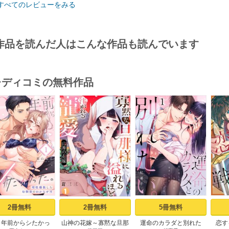
すべてのレビューをみる
作品を読んだ人はこんな作品も読んでいます
･レディコミの無料作品
s
2冊無料
2冊無料
5冊無料
０年前からシたかっ
山神の花嫁～寡黙な旦那
運命のカラダと別れた
恋す