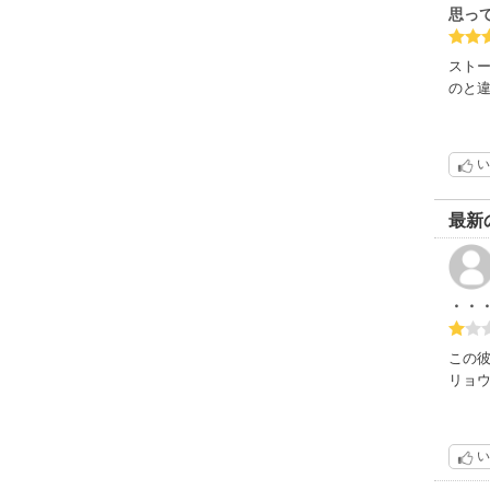
思っ
スト
のと
い
最新
・・
この
リョウ
い