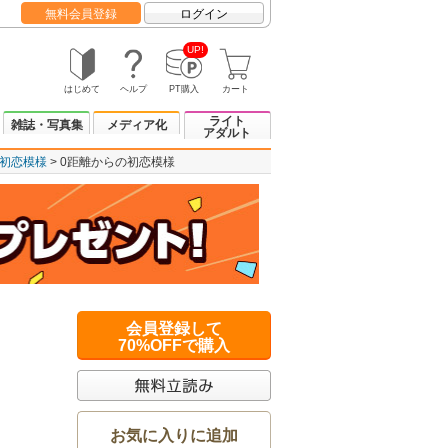
無料会員登録
ログイン
UP!
はじめて
ヘルプ
PT購入
カート
ライト
雑誌・写真集
メディア化
アダルト
の初恋模様
0距離からの初恋模様
会員登録して
70%OFFで購入
お気に入りに追加