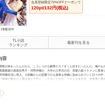
会員登録限定70%OFFクーポンで
120pt/132円(税込)
1巻配信中
TL小説
最新刊を見る
ランキング
内容
受験が終わったんだから、こういうのも解禁だろ？ずっと好きだったんだ。俺のも
黒髪眼鏡の真面目男子・河野伊織が、大学の入学式の日、茶髪の超イケメンに変身
半同棲生活に突入。０距離からの恋愛で心も身体も伊織に染められていく日々の中
『身体に飽きたら男は去って行く』ってホントかな…？そんなある日、女友達に誘
。近くにいるからこそ、見えないもの…初心な２人が織りなす、青春ラブストーリ
説