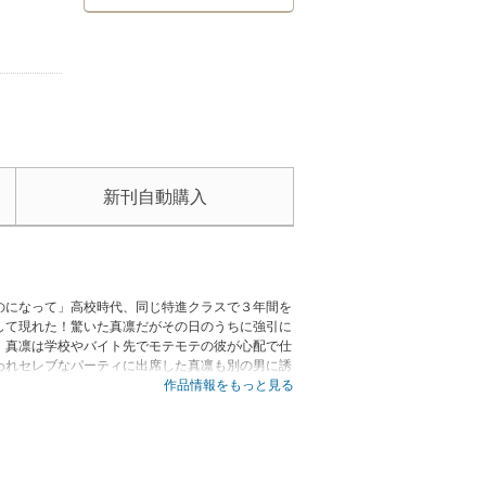
新刊自動購入
のになって」高校時代、同じ特進クラスで３年間を
して現れた！驚いた真凛だがその日のうちに強引に
、真凛は学校やバイト先でモテモテの彼が心配で仕
われセレブなパーティに出席した真凛も別の男に誘
ー。
作品情報をもっと見る