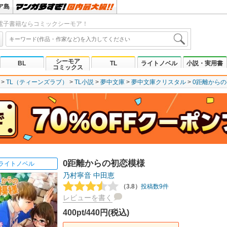
ア島
電子書籍ならコミックシーモア！
シーモア
BL
TL
ライトノベル
小説・実用書
コミックス
TL（ティーンズラブ）
TL小説
夢中文庫
夢中文庫クリスタル
0距離から
0距離からの初恋模様
ライトノベル
乃村寧音
中田恵
（3.8）
投稿数9件
レビューを書く
400pt/440円(税込)