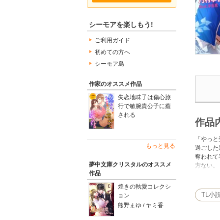
シーモアを楽しもう!
ご利用ガイド
初めての方へ
シーモア島
作家のオススメ作品
失恋地味子は傷心旅
行で敏腕貴公子に癒
される
作品
「やっと
もっと見る
過ごした
奪われて
夢中文庫クリスタルのオススメ
方ない。
作品
われて…
煌きの執愛コレクシ
TL小
ョン
熊野まゆ / ヤミ香