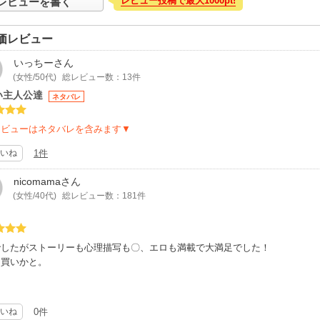
レビュー投稿で最大1000pt!
レビューを書く
価レビュー
いっちー
さん
(女性/50代)
総レビュー数：13件
い主人公達
ネタバレ
レビューはネタバレを含みます▼
いね
1件
nicomama
さん
(女性/40代)
総レビュー数：181件
！
でしたがストーリーも心理描写も〇、エロも満載で大満足でした！
は買いかと。
いね
0件