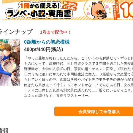
ラインナップ
1巻まで配信中！
0距離からの初恋模様
400pt/440円(税込)
「やっと受験が終わったんだから、こういうのも解禁だろ？ずっと
ものになって」高校時代、同じ特進クラスで３年間を過ごした黒髪
野伊織が、大学の入学式の日、茶髪の超イケメンに変身して現れた
日のうちに強引に奪われて半同棲生活に突入。０距離からの恋愛で
られていく日々の中、真凛は学校やバイト先でモテモテの彼が心配
飽きたら男は去って行く』ってホントかな…？そんなある日、女友
ーティに出席した真凛も別の男に誘われて…。近くにいるからこそ
な２人が織りなす、青春ラブストーリー。
会員登録して全巻購入
情報