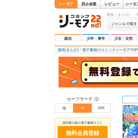
シーモア
読み放題
レビュー
シーモ
漫画（まんが）・
ジャンルで探す
総合
少年・青年
少女・女性
漫画(まんが)・電子書籍のコミックシーモアTOP
セーフサーチ
？
強
中
OFF
国内最大級の電子書籍サイト
無料会員登録