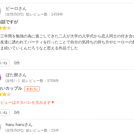
ピーロ
さん
(女性/50代)
総レビュー数：1459件
お話ですが
の三年間を勉強の為に過ごしてきた二人が大学の入学式から恋人同士の付き合
が友達に誘われてパーティを行ったことで自分の気持ちの持ち方やヒーローの
まま続いていくんだろうなと思える作品でした
いね
0件
ぼた餅
さん
(女性/－)
総レビュー数：3708件
合いカップル
ネタバレ
レビューはネタバレを含みます▼
いね
0件
haru haru
さん
(女性/50代)
総レビュー数：15件