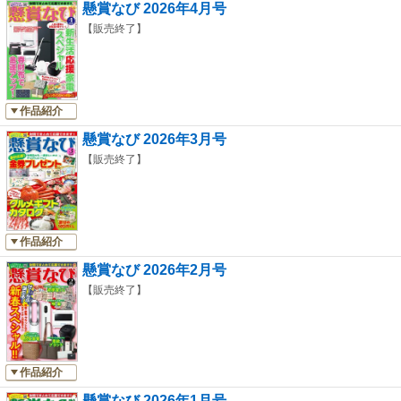
懸賞なび 2026年4月号
トします。
【販売終了】
《JR東海グッズシリーズ》
（株）クロノアから、「JR東海」の人気車両や駅名標等をあしらった新作
グッズが公表発売中です。定番の缶バッジ、アクリルキーホルダーなど注
目のアイテムが勢ぞろい♪ 今回は新作グッズの中から、選りすぐりの3ア
作品紹介
イテムをプレゼントします。
懸賞なび 2026年3月号
ほか、懸賞記事・プレゼント企画が盛りだくさんの9月号は、7月22日
【販売終了】
（水）発売です♪
※電子版では、紙の雑誌と内容が一部異なる場合や、掲載されないページ
作品紹介
が含まれない場合がございます。
※本雑誌はカラーページを含みます。お使いの端末によっては、一部読み
懸賞なび 2026年2月号
づらい場合がございます。
【販売終了】
※誌面の一部を切り取って使用する応募券やクーポン券等は使用できませ
ん。ご了承ください。
作品紹介
懸賞なび 2026年1月号