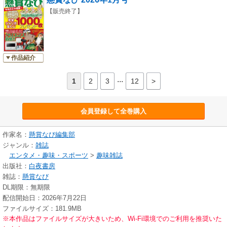
【販売終了】
作品紹介
...
1
2
3
12
>
会員登録して全巻購入
作家名：
懸賞なび編集部
ジャンル：
雑誌
エンタメ・趣味・スポーツ
>
趣味雑誌
出版社：
白夜書房
雑誌：
懸賞なび
DL期限：無期限
配信開始日：2026年7月22日
ファイルサイズ：181.9MB
※本作品はファイルサイズが大きいため、Wi-Fi環境でのご利用を推奨いた