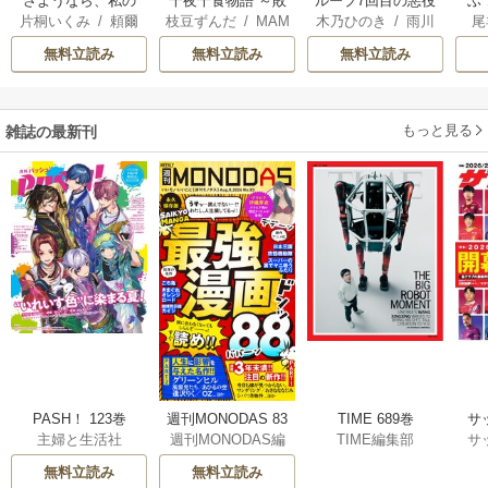
さようなら、私の
千夜千食物語 ～敗
ループ7回目の悪役
ふ
片桐いくみ
/
頼爾
枝豆ずんだ
/
MAM
木乃ひのき
/
雨川
尾
冷遇生活 ～パーテ
国の姫ですが氷の
令嬢は、元敵国で
は
AKOTO
/
鴉羽凛燈
透子
/
八美☆わん
ィーで声をかけて
皇子殿下がどうも
自由気ままな花嫁
雛
無料立読み
無料立読み
無料立読み
きたのがヤバい男
溺愛してくれてい
生活を満喫する
だった件
ます～
もっと見る
雑誌の最新刊
PASH！ 123巻
TIME 689巻
週刊MONODAS 83
サ
主婦と生活社
TIME編集部
週刊MONODAS編
サ
巻
集部
無料立読み
無料立読み