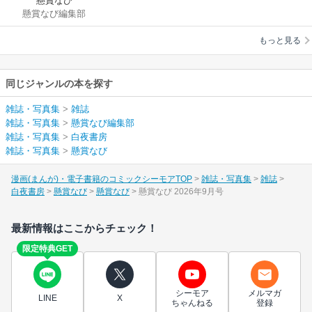
懸賞なび
懸賞なび編集部
もっと見る
同じジャンルの本を探す
雑誌・写真集
>
雑誌
雑誌・写真集
>
懸賞なび編集部
雑誌・写真集
>
白夜書房
雑誌・写真集
>
懸賞なび
漫画(まんが)・電子書籍のコミックシーモアTOP
雑誌・写真集
雑誌
白夜書房
懸賞なび
懸賞なび
懸賞なび 2026年9月号
最新情報はここからチェック！
限定特典GET
シーモア
メルマガ
LINE
X
ちゃんねる
登録