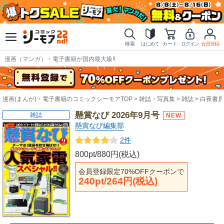
検索
はじめて
カート
ログイン
会員登録
漫画（マンガ）・電子書籍が国内最大級!!
漫画(まんが)・電子書籍のコミックシーモアTOP
雑誌・写真集
雑誌
白夜書房
懸賞なび 2026年9月号
雑誌
懸賞なび編集部
2件
800pt/880円(税込)
会員登録限定70%OFFクーポンで
240pt/264円(税込)