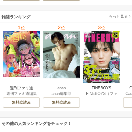
もっと見る
雑誌ランキング
1
2
3
位
位
位
anan
週刊ファミ通
FINEBOYS
C
anan編集部
週刊ファミ通編集
FINEBOYS（ファ
Ca
部
インボーイズ）編
無料立読み
無料立読み
集部
その他の人気ランキングをチェック！