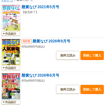
ムをラインアップ。編集部イチオシはこれからの季節に主婦を悩ませる生
懸賞なび 2021年5月号
ごみ問題を解決する「家庭用生ごみ処理機」です。
【販売終了】
《BougeRV キャンプ用家電をプレゼント》
アウトドア派の冒険家たちによって誕生したアウトドア家電ブランドの
BougeRVから、ポータブルエアコン、ポータブル給湯器をプレゼントしま
す。
作品紹介
《アラジンの魔法で、もっとおいしく もっとラクに》
懸賞なび 2026年9月号
グラファイトオーブンレンジで人気のアラジンシリーズから、グラファイ
800pt/880円(税込)
トオーブンレンジとポータブル ガス ホットプレート プチパンをプレゼン
トします。
無料立読み
登録して購入
《マルキン忠勇 黒麹もろみ酢 プレーン》
酒類・醤油・調味料・味噌などを製造する醸造会社、盛田（株）。今回、
作品紹介
まろやかな酸味が心地よい発酵クエン酸・アミノ酸飲料「マルキン忠勇 黒
懸賞なび 2026年8月号
麹もろみ酢 プレーン」を読者20名様にプレゼントします。
800pt/880円(税込)
《ハチ食品コラボカレールウとレトルトカレーの4種セットをプレゼント》
無料立読み
登録して購入
1845年創業、国内初のカレー粉を製造したハチ食品と、愛知県名古屋市に
本店を構える人気外食店「赤から」のコラボレーションが実現。今回、新
商品「赤からカレールウ」など4種セットを読者20名様にプレゼントしま
作品紹介