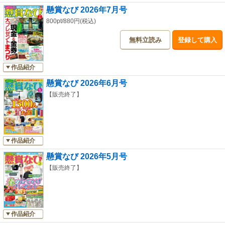
す。
懸賞なび 2026年7月号
800pt/880円(税込)
《飲み過ぎ対策×むくみケアゼリー「コンディションスティック」》
飲酒前後の状態をサポート、携帯に便利で飲みやすい「コンディションス
無料立読み
登録して購入
ティック」。食品総合卸業などを手がけるニッシントーア・岩尾（株）
が、飲み会前後の新習慣におすすめのスティック型ゼリー「コンディショ
ンスティック4種お試しセット」を読者20名様にプレゼントします。
作品紹介
《キンレイ旨辛商品4種セットをプレゼント》
懸賞なび 2026年6月号
累計販売数2億食超え、おなじみの「お水がいらない」シリーズ史上最多レ
【販売終了】
ベルの復売を望む声に応えた「お水がいらない 台湾ラーメン」など、旨辛
商品を4種セットにして読者20名様にプレゼントします。
《SEJA COFFEE（セジャコーヒー）》
作品紹介
韓国の食品ブランド DIDIT Inc.が展開する、韓国免税店限定販売の「SEJA
COFFEE」。このたび、金浦空港店（国際線エリア）のロッテ免税店に、4
懸賞なび 2026年5月号
月にオープンした金海空港店（釜山）に続く2店舗目がオープンしたことを
【販売終了】
記念して、読者24名様にプレゼントします。
《The LAST TOWEL ONE》
あわただしい暮らしの中で深呼吸（DEEP BREATH）するように、ゆった
りとした時間を過ごせる寝具を提案する（株）ディーブレスから、「The
作品紹介
LAST TOWEL ONE（ザ・ラストタオルワン）」を読者20名様にプレゼン