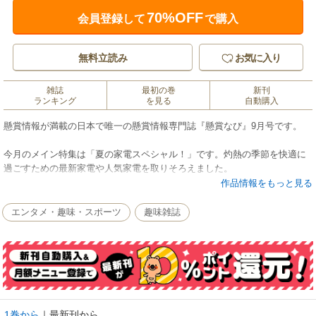
70%OFF
会員登録して
で購入
無料立読み
お気に入り
雑誌
最初の巻
新刊
ランキング
を見る
自動購入
懸賞情報が満載の日本で唯一の懸賞情報専門誌『懸賞なび』9月号です。
今月のメイン特集は「夏の家電スペシャル！」です。灼熱の季節を快適に
過ごすための最新家電や人気家電を取りそろえました。
作品情報をもっと見る
【目次】
《サマージャンボプレミアムプレゼント》
エンタメ・趣味・スポーツ
趣味雑誌
今回のジャンボ宝くじで初登場した「サマージャンボプレミアム」を『な
び』でもプレゼント。1等・前後賞でなんと！12億円のチャンスがある、プ
レミアムな宝くじを読者20名様にプレゼントします。
《夏の家電スペシャル！》
羽根のない扇風機の先駆者ダイソンのDyson Cool CF1 ファンや、世界で最
もスリムな掃除機PencilVac Fluffyをはじめ、暑い時期に欠かせないアイテ
1巻から
｜
最新刊から