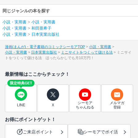
同じジャンルの本を探す
小説・実用書
>
小説・実用書
小説・実用書
>
和田亜希子
小説・実用書
>
日本実業出版社
漫画(まんが)・電子書籍のコミックシーモアTOP
小説・実用書
小説・実用書
日本実業出版社
ミニサイトをつくって儲ける法
ミニサイ
トをつくって儲ける法 ほったらかしでも月10万円！
最新情報はここからチェック！
限定特典GET
シーモア
メルマガ
LINE
X
ちゃんねる
登録
お得にポイントゲット！
ご来店ポイント
シーモアでポイ活