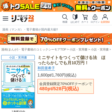
検索
はじめて
カート
ログイン
会員登録
漫画（マンガ）・電子書籍が国内最大級!!
漫画(まんが)・電子書籍のコミックシーモアTOP
小説・実用書
小説・実用書
ミニサイトをつくって儲ける法 ほ
小説・実用書
ったらかしでも月10万円！
和田亜希子
1,600pt/1,760円(税込)
会員登録限定70%OFFクーポンで
480pt/528円(税込)
1巻配信中