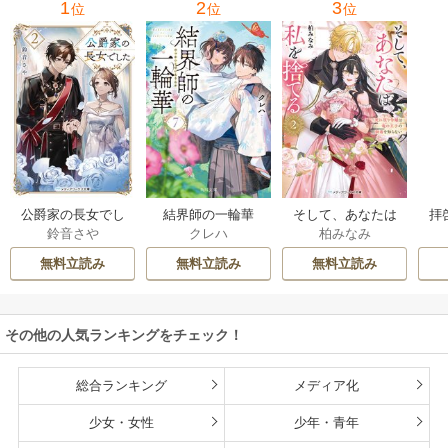
1
2
3
位
位
位
公爵家の長女でし
結界師の一輪華
そして、あなたは
拝
鈴音さや
クレハ
柏みなみ
た
私を捨てる
様
無料立読み
無料立読み
無料立読み
その他の人気ランキングをチェック！
総合ランキング
メディア化
少女・女性
少年・青年