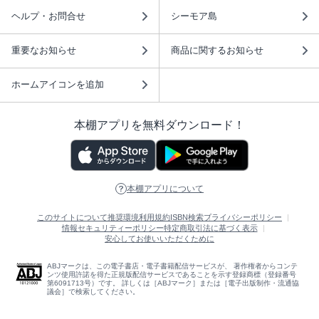
ヘルプ・お問合せ
シーモア島
重要なお知らせ
商品に関するお知らせ
ホームアイコンを追加
本棚アプリを無料ダウンロード！
本棚アプリについて
このサイトについて
推奨環境
利用規約
ISBN検索
プライバシーポリシー
情報セキュリティーポリシー
特定商取引法に基づく表示
安心してお使いいただくために
ABJマークは、この電子書店・電子書籍配信サービスが、 著作権者からコンテ
ンツ使用許諾を得た正規版配信サービスであることを示す登録商標（登録番号
第6091713号）です。 詳しくは［ABJマーク］または［電子出版制作・流通協
議会］で検索してください。
(C)NTTソルマーレ