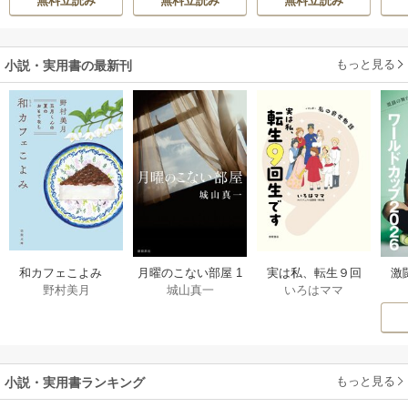
無料立読み
無料立読み
無料立読み
真実の恋を探しま
生活を満喫する
す！～
もっと見る
小説・実用書の最新刊
激
和カフェこよみ
月曜のこない部屋 1
実は私、転生９回
野村美月
城山真一
いろはママ
前
五月くんの夏のお
巻
生です マンガ
ー
もてなし 1巻
私の前世物語 1巻
もっと見る
小説・実用書ランキング