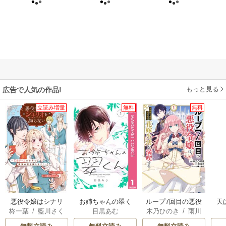
もっと見る
広告で人気の作品!
立読み増量
無料
無料
悪役令嬢はシナリ
お姉ちゃんの翠く
ループ7回目の悪役
天
柊一葉
/
藍川さく
目黒あむ
木乃ひのき
/
雨川
オを知らない ～乙
ん
令嬢は、元敵国で
ら
透子
/
八美☆わん
女ゲームの世界で
自由気ままな花嫁