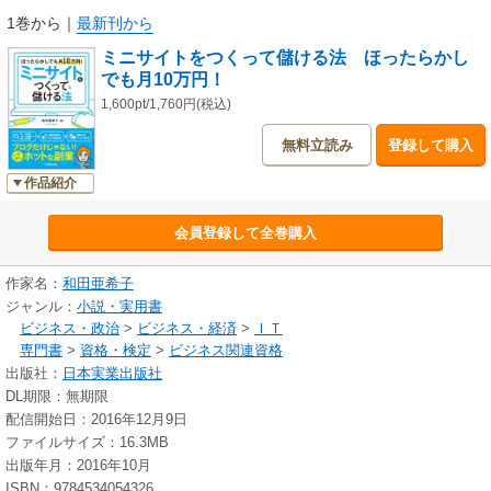
を扱う専門サイトのこと。
1巻から
｜
最新刊から
ページビューは少なくても、その情報発信が誰かに役立っている満足感と
ミニサイトをつくって儲ける法 ほったらかし
達成感を得ることができます。
でも月10万円！
しかも、アフィリエイトやGoogle AdSense、さらには電子書籍出版などの
「副収入」にもつなげることができます。
1,600pt/1,760円(税込)
無料立読み
登録して購入
テーマを絞った完結型サイトゆえ、ブログのように「書き続けなくてはい
けない」というプレッシャーはありません。そしてテーマが主役なので、
作品紹介
作り手の個性やクリエイティビティも問われません。
会員登録して全巻購入
また、サイト内容と訪問者ニーズのマッチ度の高さゆえ、少ないページビ
ューでも広告収入につなげやすい強みがあります。
オンリーワンサイトとして軌道に乗れば、更新せずとも、ずっと副収入が
作家名：
和田亜希子
入ってくる美味しいサイトになります。
ジャンル：
小説・実用書
ビジネス・政治
>
ビジネス・経済
>
ＩＴ
本書では、ミニサイトとブログの違い、テーマの探し方、短期間でのサイ
専門書
>
資格・検定
>
ビジネス関連資格
ト構築方法、そして広告やアフィリエイトといったマネタイズTIPSなど、
出版社：
日本実業出版社
ミニサイト作りの魅力から成功のポイントまでを、事例を交えて紹介して
DL期限：無期限
いきます。
配信開始日：2016年12月9日
ファイルサイズ：16.3MB
サイトづくりに挑戦してみたい人から、ネット副業に興味ある人、そして
出版年月：2016年10月
「ブログの次の一手を探りたい」というブログ運営者まで、おすすめの１
ISBN：9784534054326