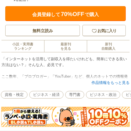
70%OFF
会員登録して
で購入
無料立読み
お気に入り
小説・実用書
最新刊
新刊
ランキング
を見る
自動購入
「インターネットを活用して副収入を得たいけれども、簡単にできる良い
方法はない？」そんな人、必見です。
ここ数年、「プロブロガー」「YouTuber」など、個人のネットでの情報発
信をマネタイズ（収益化）する動きが急激な盛り上がりを見せています。
作品情報をもっと見る
ただ、固定読者や視聴者を大量獲得するのは決して容易なことではありま
せん。
資格・検定
ビジネス・経済
専門書
ビジネス・政治
ビ
そうしたなか、ほかの人が取り組んでいないテーマに絞り込み、その情報
をコンパクトにまとめて、そのテーマに興味・関心がある人のニーズをガ
ッチリつかむ「ミニサイト」に注目が集まっています。
ミニサイトとは、たとえば「東京にあるビアガーデン」「3500円以下で泊
まれる東京の格安ホテル」「島マラソン」といった、ニッチなテーマ１つ