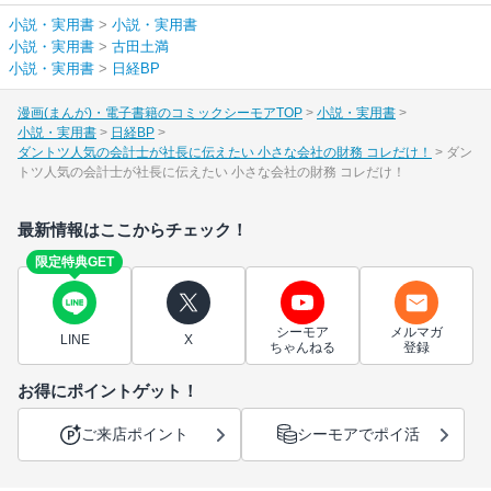
小説・実用書
>
小説・実用書
小説・実用書
>
古田土満
小説・実用書
>
日経BP
漫画(まんが)・電子書籍のコミックシーモアTOP
小説・実用書
小説・実用書
日経BP
ダントツ人気の会計士が社長に伝えたい 小さな会社の財務 コレだけ！
ダン
トツ人気の会計士が社長に伝えたい 小さな会社の財務 コレだけ！
最新情報はここからチェック！
限定特典GET
シーモア
メルマガ
LINE
X
ちゃんねる
登録
お得にポイントゲット！
ご来店ポイント
シーモアでポイ活