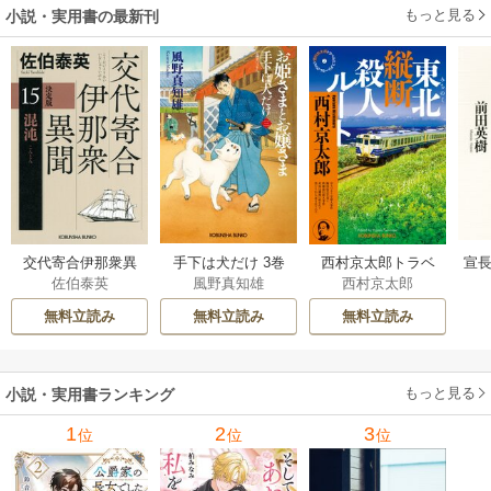
もっと見る
小説・実用書の最新刊
交代寄合伊那衆異
手下は犬だけ 3巻
西村京太郎トラベ
宣長
佐伯泰英
風野真知雄
西村京太郎
聞 15巻
ルミステリー・セ
レクション 2巻
無料立読み
無料立読み
無料立読み
もっと見る
小説・実用書ランキング
1
2
3
位
位
位