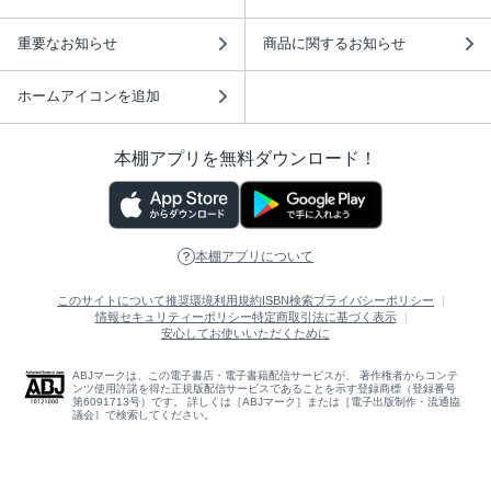
重要なお知らせ
商品に関するお知らせ
ホームアイコンを追加
本棚アプリを無料ダウンロード！
本棚アプリについて
このサイトについて
推奨環境
利用規約
ISBN検索
プライバシーポリシー
情報セキュリティーポリシー
特定商取引法に基づく表示
安心してお使いいただくために
ABJマークは、この電子書店・電子書籍配信サービスが、 著作権者からコンテ
ンツ使用許諾を得た正規版配信サービスであることを示す登録商標（登録番号
第6091713号）です。 詳しくは［ABJマーク］または［電子出版制作・流通協
議会］で検索してください。
(C)NTTソルマーレ