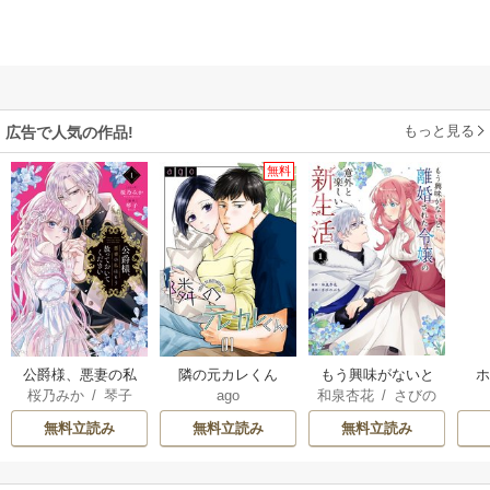
もっと見る
広告で人気の作品!
無料
公爵様、悪妻の私
隣の元カレくん
もう興味がないと
桜乃みか
/
琴子
ago
和泉杏花
/
さびの
はもう放っておい
離婚された令嬢の
ぶち
てください
意外と楽しい新生
無料立読み
無料立読み
無料立読み
活