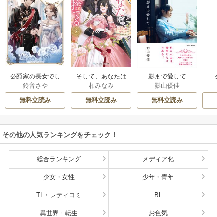
公爵家の長女でし
そして、あなたは
影まで愛して
鈴音さや
柏みなみ
影山優佳
た
私を捨てる
無料立読み
無料立読み
無料立読み
その他の人気ランキングをチェック！
総合ランキング
メディア化
少女・女性
少年・青年
TL・レディコミ
BL
異世界・転生
お色気