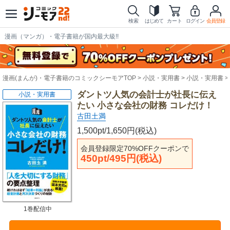
検索
はじめて
カート
ログイン
会員登録
漫画（マンガ）・電子書籍が国内最大級!!
漫画(まんが)・電子書籍のコミックシーモアTOP
小説・実用書
小説・実用書
ダントツ人気の会計士が社長に伝え
小説・実用書
たい 小さな会社の財務 コレだけ！
古田土満
1,500pt/1,650円(税込)
会員登録限定70%OFFクーポンで
450pt/495円(税込)
1巻配信中