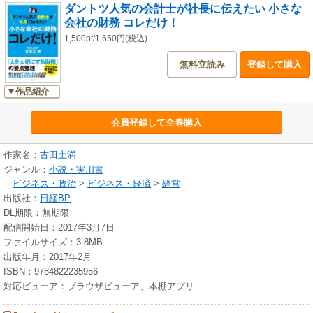
ダントツ人気の会計士が社長に伝えたい 小さな
会社の財務 コレだけ！
1,500pt/1,650円(税込)
無料立読み
登録して購入
作品紹介
会員登録して全巻購入
作家名：
古田土満
ジャンル：
小説・実用書
ビジネス・政治
>
ビジネス・経済
>
経営
出版社：
日経BP
DL期限：無期限
配信開始日：2017年3月7日
ファイルサイズ：3.8MB
出版年月：2017年2月
ISBN：9784822235956
対応ビューア：ブラウザビューア、本棚アプリ