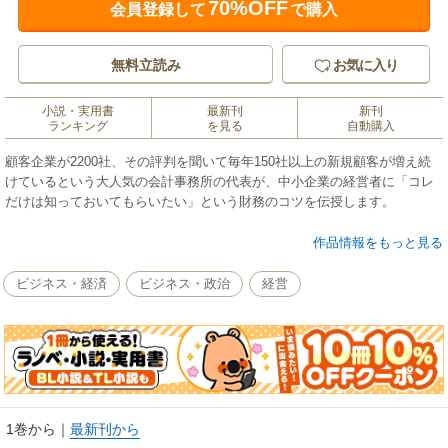
70%OFF
会員登録して
で購入
無料立読み
お気に入り
小説・実用書
最新刊
新刊
ランキング
を見る
自動購入
顧客企業が2200社、その評判を聞いて毎年150社以上の新規顧客が増え続
けているという大人気の会計事務所の代表が、中小企業の経営者に「コレ
だけは知っておいてもらいたい」という財務のコツを伝授します。
会社のどこに手を打てばいいのかが分かる未来会計図、利益の出し方と
作品情報をもっと見る
お金の残し方が分かる月次決算書など、著者が長年の経験からつくり上げ
た小さな会社のための財務ツールを丁寧に解説。また、著者自身が経営に
ビジネス・経済
ビジネス・政治
経営
取り入れている、経営者と社員が目標に向かって一丸となる経営計画の立
て方と、その実践方法についても熱く語ります。
第１章 小さな会社を元気にする、数字のつくり方
第２章 経営計画書を作り、実践する
第３章 不況に負けない財務体質を作る
第４章 小さな会社のトップの仕事
1巻から
｜
最新刊から