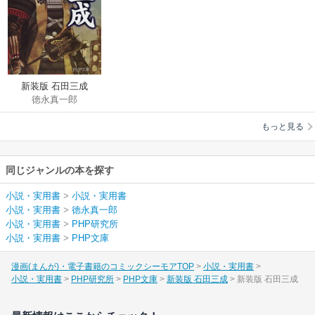
新装版 石田三成
徳永真一郎
もっと見る
同じジャンルの本を探す
小説・実用書
>
小説・実用書
小説・実用書
>
徳永真一郎
小説・実用書
>
PHP研究所
小説・実用書
>
PHP文庫
漫画(まんが)・電子書籍のコミックシーモアTOP
小説・実用書
小説・実用書
PHP研究所
PHP文庫
新装版 石田三成
新装版 石田三成