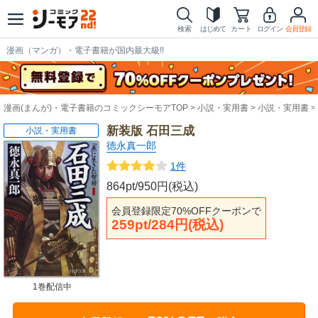
検索
はじめて
カート
ログイン
会員登録
漫画（マンガ）・電子書籍が国内最大級!!
漫画(まんが)・電子書籍のコミックシーモアTOP
小説・実用書
小説・実用書
新装版 石田三成
小説・実用書
徳永真一郎
1件
864pt/950円(税込)
会員登録限定70%OFFクーポンで
259pt/284円(税込)
1巻配信中