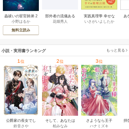
部外者の流儀ある
実践真理學 幸せな
蟲祓いの宦官師弟 2
あ
花畑秀人
いさがいよしたか
小野はるか
日、三木たかしの5
お金の使い方編 1巻
巻
せ
000曲を託されたぼ
無料立読み
くは、いかにして
その価値を最大化
したか 1巻
もっと見る
小説・実用書ランキング
1
2
3
位
位
位
公爵家の長女でし
そして、あなたは
さようなら王子
拝
鈴音さや
柏みなみ
ハナミズキ
た
私を捨てる
様、どうか私のこ
様