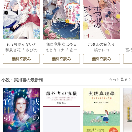
もう興味がないと
無自覚聖女は今日
ホタルの嫁入り
和泉杏花
/
さびの
えとうヨナ
/
あー
橘オレコ
富
離婚された令嬢の
も無意識に力を垂
ぶち
もんど
/
あんべよ
意外と楽しい新生
れ流す ～公爵家
無料立読み
無料立読み
無料立読み
しろう
活
の落ちこぼれ令
嬢、嫁ぎ先で幸せ
を掴み取る～
もっと見る
小説・実用書の最新刊