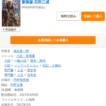
新装版 石田三成
864pt/950円(税込)
無料立読み
登録して購入
作品紹介
会員登録して全巻購入
作家名：
徳永真一郎
ジャンル：
小説・実用書
小説
>
一般小説
>
歴史・時代
小説
>
ノンフィクション
>
伝記・人物伝
専門書
>
人文
>
歴史学
専門書
>
人文
>
日本史
出版社：
PHP研究所
雑誌：
PHP文庫
DL期限：無期限
配信開始日：2017年3月9日
ファイルサイズ：1.0MB
出版年月：2017年3月