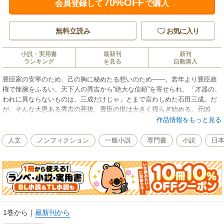
70%OFF
会員登録して
で購入
無料立読み
お気に入り
小説・実用書
最新刊
新刊
ランキング
を見る
自動購入
豊臣家の安寧のため、己の胸に秘めたる想いのため――。若年より豊臣政
権で辣腕をふるい、天下人の秀吉から“絶大な信頼”を寄せられ、「才器の、
われに異ならないものは、三成だけじゃ」とまで言わしめた石田三成。だ
が、そんな大恩ある秀吉の死後、豊臣の世は大きく揺らぎ始める。元凶
は、五大老筆頭という地位からあらゆる権謀術数を尽くして天下を奪わん
作品情報をもっと見る
とする徳川家康。その野望を正面から打ち砕く意志をもつ者は、もはや“秀
吉の遺命”を託された三成しかいなかったのである。日の本を真っ二つに割
人文
ノンフィクション
一般小説
専門書
小説
日
る天下分け目の決戦をしかけ、西軍を率いて“関ヶ原”へと突き進んだ義将の
魅力とその生涯を描いた長編小説。“関ヶ原の戦い”とは何だったのか。【本
書の構成】寵臣／聚楽第／佐和山城主／関白秀次／殺生関白／首切り奉行
／秀吉の死／前田利家の死去／佐和山隠退／密謀／宣戦布告／籠城戦／真
田一族／緒戦／関ヶ原／敗残（目次より）
1巻から
｜
最新刊から