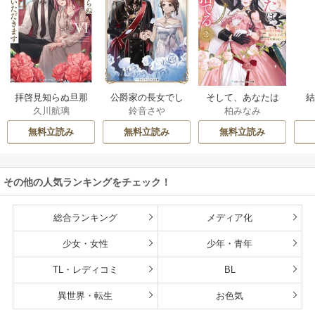
拝啓見知らぬ旦那
公爵家の長女でし
そして、あなたは
久川航璃
鈴音さや
柏みなみ
様、離婚していた
た
私を捨てる
だきます
無料立読み
無料立読み
無料立読み
その他の人気ランキングをチェック！
総合ランキング
メディア化
少女・女性
少年・青年
TL・レディコミ
BL
異世界・転生
お色気