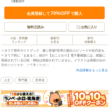
1巻配信中
70%OFF
会員登録して
で購入
無料立読み
お気に入り
小説・実用書
最新刊
新刊
ランキング
を見る
自動購入
ヘタリア原作ガイドブック、遂に登場!!世界の面白エピソードや近代史を、
ヘタリア的に「まあるく」紹介!! 【おことわり】電子書籍版には、紙版に
収録されている口絵・挿絵は収録されていません。イラストは表紙のみの
収録となります。ご了承ください。
作品情報をもっと見る
人文
専門書
世界史