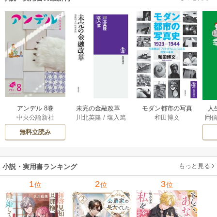
アンデル 8巻
未完の金融改革
モダン都市の写真
人
中央公論新社
川北英隆
/
塩入篤
和田博文
岡
――池尾和人の政
史 1923－1944
教
策実践 1巻
――写真雑誌「フ
の
無料立読み
ォトタイムス」に
みる視覚の革命 1巻
もっと見る
小説・実用書ランキング
1
2
3
位
位
位