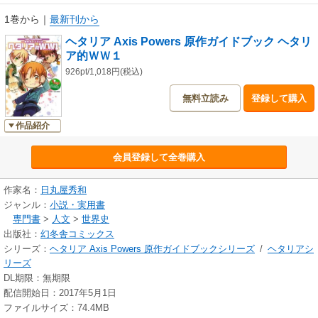
1巻から
｜
最新刊から
ヘタリア Axis Powers 原作ガイドブック ヘタリ
ア的ＷＷ１
926pt/1,018円(税込)
無料立読み
登録して購入
作品紹介
会員登録して全巻購入
作家名：
日丸屋秀和
ジャンル：
小説・実用書
専門書
>
人文
>
世界史
出版社：
幻冬舎コミックス
シリーズ：
ヘタリア Axis Powers 原作ガイドブックシリーズ
/
ヘタリアシ
リーズ
DL期限：無期限
配信開始日：2017年5月1日
ファイルサイズ：74.4MB