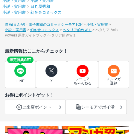
小説・実用書
>
小説・実用書
小説・実用書
>
日丸屋秀和
小説・実用書
>
幻冬舎コミックス
漫画(まんが)・電子書籍のコミックシーモアTOP
小説・実用書
小説・実用書
幻冬舎コミックス
ヘタリア的ＷＷ１
ヘタリア Axis
Powers 原作ガイドブック ヘタリア的ＷＷ１
最新情報はここからチェック！
限定特典GET
シーモア
メルマガ
LINE
X
ちゃんねる
登録
お得にポイントゲット！
ご来店ポイント
シーモアでポイ活