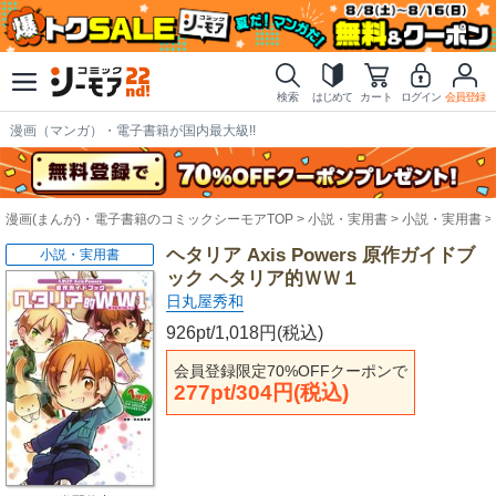
検索
はじめて
カート
ログイン
会員登録
漫画（マンガ）・電子書籍が国内最大級!!
漫画(まんが)・電子書籍のコミックシーモアTOP
小説・実用書
小説・実用書
ヘタリア Axis Powers 原作ガイドブ
小説・実用書
ック ヘタリア的ＷＷ１
日丸屋秀和
926pt/1,018円(税込)
会員登録限定70%OFFクーポンで
277pt/304円(税込)