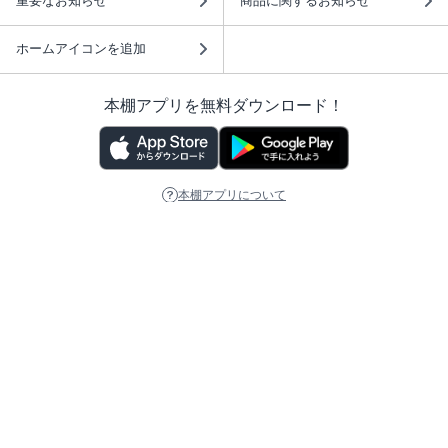
重要なお知らせ
商品に関するお知らせ
ホームアイコンを追加
本棚アプリを無料ダウンロード！
本棚アプリについて
このサイトについて
推奨環境
利用規約
ISBN検索
プライバシーポリシー
情報セキュリティーポリシー
特定商取引法に基づく表示
安心してお使いいただくために
ABJマークは、この電子書店・電子書籍配信サービスが、 著作権者からコンテ
ンツ使用許諾を得た正規版配信サービスであることを示す登録商標（登録番号
第6091713号）です。 詳しくは［ABJマーク］または［電子出版制作・流通協
議会］で検索してください。
(C)NTTソルマーレ