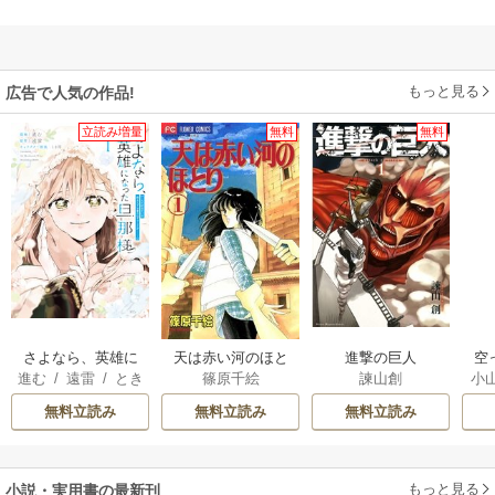
もっと見る
広告で人気の作品!
立読み増量
無料
無料
さよなら、英雄に
天は赤い河のほと
進撃の巨人
空
進む
/
遠雷
/
とき
篠原千絵
諫山創
小
なった旦那様 ～
り
間
ただ祈るだけの役
が
無料立読み
無料立読み
無料立読み
立たずな妻のはず
陛
でしたが……～
もっと見る
小説・実用書の最新刊