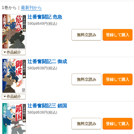
1巻から
｜
最新刊から
辻番奮闘記 危急
590pt/649円(税込)
無料立読み
登録して購入
作品紹介
辻番奮闘記二 御成
580pt/638円(税込)
無料立読み
登録して購入
作品紹介
辻番奮闘記三 鎖国
580pt/638円(税込)
無料立読み
登録して購入