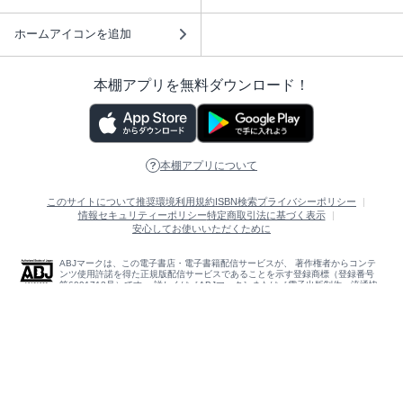
ホームアイコンを追加
本棚アプリを無料ダウンロード！
本棚アプリについて
このサイトについて
推奨環境
利用規約
ISBN検索
プライバシーポリシー
情報セキュリティーポリシー
特定商取引法に基づく表示
安心してお使いいただくために
ABJマークは、この電子書店・電子書籍配信サービスが、 著作権者からコンテ
ンツ使用許諾を得た正規版配信サービスであることを示す登録商標（登録番号
第6091713号）です。 詳しくは［ABJマーク］または［電子出版制作・流通協
議会］で検索してください。
(C)NTTソルマーレ