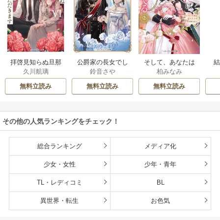
拝啓見知らぬ旦那
公爵家の長女でし
そして、あなたは
久川航璃
鈴音さや
柏みなみ
様、離婚していた
た
私を捨てる
だきます
無料立読み
無料立読み
無料立読み
その他の人気ランキングをチェック！
総合ランキング
メディア化
少女・女性
少年・青年
TL・レディコミ
BL
異世界・転生
お色気