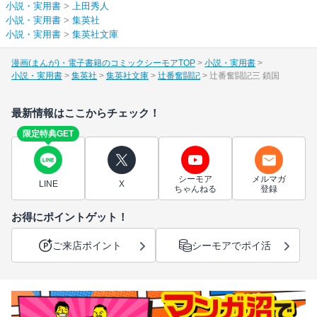
小説・実用書
>
上田秀人
小説・実用書
>
集英社
小説・実用書
>
集英社文庫
漫画(まんが)・電子書籍のコミックシーモアTOP
小説・実用書
小説・実用書
集英社
集英社文庫
辻番奮闘記
辻番奮闘記三 鎖国
最新情報はここからチェック！
限定特典GET
シーモア
メルマガ
LINE
X
ちゃんねる
登録
お得にポイントゲット！
ご来店ポイント
シーモアでポイ活