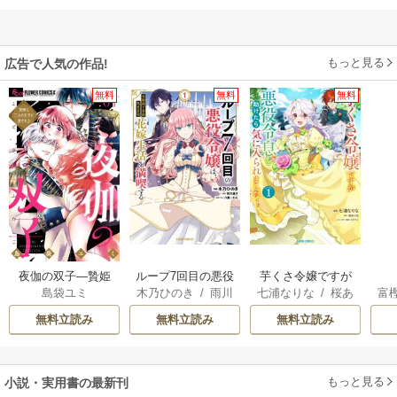
もっと見る
広告で人気の作品!
無料
無料
無料
夜伽の双子―贄姫
ループ7回目の悪役
芋くさ令嬢ですが
島袋ユミ
木乃ひのき
/
雨川
七浦なりな
/
桜あ
富
は二人の王子に愛
令嬢は、元敵国で
悪役令息を助けた
透子
/
八美☆わん
げは
/
くろでこ
される―
自由気ままな花嫁
ら気に入られまし
無料立読み
無料立読み
無料立読み
生活を満喫する
た
もっと見る
小説・実用書の最新刊