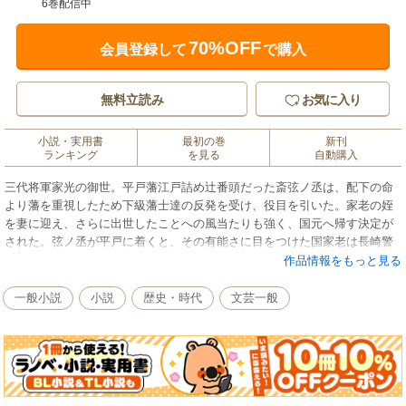
6巻配信中
70%OFF
会員登録して
で購入
無料立読み
お気に入り
小説・実用書
最初の巻
新刊
ランキング
を見る
自動購入
三代将軍家光の御世。平戸藩江戸詰め辻番頭だった斎弦ノ丞は、配下の命
より藩を重視したため下級藩士達の反発を受け、役目を引いた。家老の姪
を妻に迎え、さらに出世したことへの風当たりも強く、国元へ帰す決定が
された。弦ノ丞が平戸に着くと、その有能さに目をつけた国家老は長崎警
固を命じ……。貿易の莫大な利益を巡って暗躍する人々に翻弄されながら
作品情報をもっと見る
も、藩のため一命を賭して闘う辻番達！
一般小説
小説
歴史・時代
文芸一般