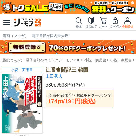
検索
はじめて
カート
ログイン
会員登録
漫画（マンガ）・電子書籍が国内最大級!!
漫画(まんが)・電子書籍のコミックシーモアTOP
小説・実用書
小説・実用書
辻番奮闘記三 鎖国
小説・実用書
上田秀人
580pt/638円(税込)
会員登録限定70%OFFクーポンで
174pt/191円(税込)