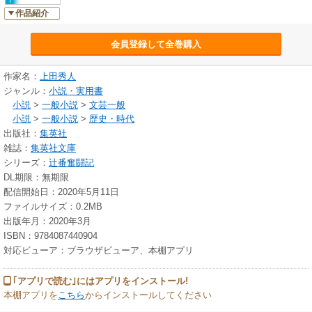
作品紹介
会員登録して全巻購入
作家名：
上田秀人
ジャンル：
小説・実用書
小説
>
一般小説
>
文芸一般
小説
>
一般小説
>
歴史・時代
出版社：
集英社
雑誌：
集英社文庫
シリーズ：
辻番奮闘記
DL期限：無期限
配信開始日：2020年5月11日
ファイルサイズ：0.2MB
出版年月：2020年3月
ISBN：9784087440904
対応ビューア：ブラウザビューア、本棚アプリ
｢アプリで読む｣にはアプリをインストール!
本棚アプリを
こちら
からインストールしてください