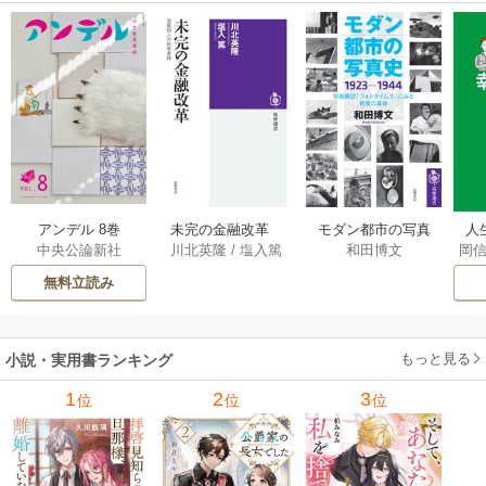
アンデル 8巻
未完の金融改革
モダン都市の写真
人
中央公論新社
川北英隆
/
塩入篤
和田博文
岡
――池尾和人の政
史 1923－1944
教
策実践 1巻
――写真雑誌「フ
の
無料立読み
ォトタイムス」に
みる視覚の革命 1巻
もっと見る
小説・実用書ランキング
1
2
3
位
位
位