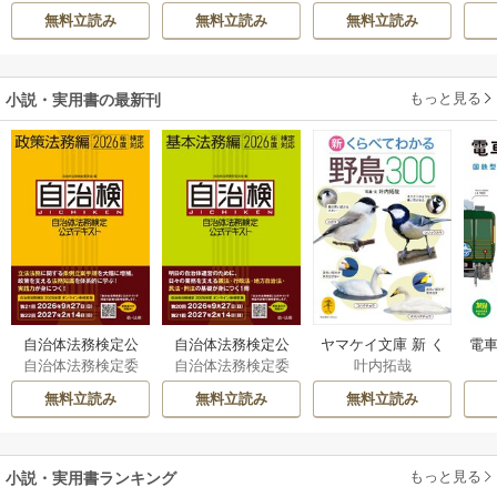
ハ
てください
無料立読み
無料立読み
無料立読み
もっと見る
小説・実用書の最新刊
自治体法務検定公
自治体法務検定公
ヤマケイ文庫 新 く
電車
自治体法務検定委
自治体法務検定委
叶内拓哉
式テキスト 政策
式テキスト 基本
らべてわかる野鳥3
型
員会
員会
法務編 ２０２６
法務編 ２０２６
00 1巻
無料立読み
無料立読み
無料立読み
年度検定対応 1巻
年度検定対応 1巻
もっと見る
小説・実用書ランキング