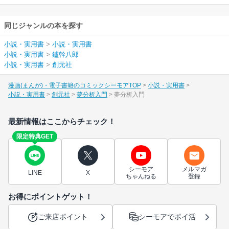
同じジャンルの本を探す
小説・実用書
>
小説・実用書
小説・実用書
>
鑪幹八郎
小説・実用書
>
創元社
漫画(まんが)・電子書籍のコミックシーモアTOP
小説・実用書
小説・実用書
創元社
夢分析入門
夢分析入門
最新情報はここからチェック！
限定特典GET
シーモア
メルマガ
LINE
X
ちゃんねる
登録
お得にポイントゲット！
ご来店ポイント
シーモアでポイ活