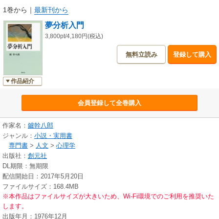
1巻から
｜
最新刊から
夢分析入門
3,800pt/4,180円(税込)
無料立読み
登録して購入
作品紹介
会員登録して全巻購入
作家名：
鑪幹八郎
ジャンル：
小説・実用書
専門書
>
人文
>
心理学
出版社：
創元社
DL期限：無期限
配信開始日：2017年5月20日
ファイルサイズ：168.4MB
※本作品はファイルサイズが大きいため、Wi-Fi環境でのご利用を推奨いた
します。
出版年月：1976年12月