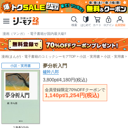
検索
はじめて
カート
ログイン
会員登録
漫画（マンガ）・電子書籍が国内最大級!!
漫画(まんが)・電子書籍のコミックシーモアTOP
小説・実用書
小説・実用書
夢分析入門
小説・実用書
鑪幹八郎
3,800pt/4,180円(税込)
会員登録限定70%OFFクーポンで
1,140pt/1,254円(税込)
1巻配信中