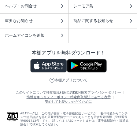
ヘルプ・お問合せ
シーモア島
重要なお知らせ
商品に関するお知らせ
ホームアイコンを追加
本棚アプリを無料ダウンロード！
本棚アプリについて
このサイトについて
推奨環境
利用規約
ISBN検索
プライバシーポリシー
情報セキュリティーポリシー
特定商取引法に基づく表示
安心してお使いいただくために
ABJマークは、この電子書店・電子書籍配信サービスが、 著作権者からコンテ
ンツ使用許諾を得た正規版配信サービスであることを示す登録商標（登録番号
第6091713号）です。 詳しくは［ABJマーク］または［電子出版制作・流通協
議会］で検索してください。
(C)NTTソルマーレ