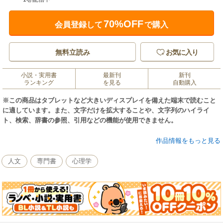
70%OFF
会員登録して
で購入
無料立読み
お気に入り
小説・実用書
最新刊
新刊
ランキング
を見る
自動購入
※この商品はタブレットなど大きいディスプレイを備えた端末で読むこと
に適しています。また、文字だけを拡大することや、文字列のハイライ
ト、検索、辞書の参照、引用などの機能が使用できません。
前半では古代人と夢、創造性や狂気、犯罪と夢の関連を考え、後半では臨
作品情報をもっと見る
床的な夢分析の系譜・・フロイト、ユングからエリクソンまでの夢分析の
実際を紹介する初めての入門書。
人文
専門書
心理学