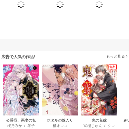
もっと見る
広告で人気の作品!
無料
公爵様、悪妻の私
ホタルの嫁入り
鬼の花嫁
み
桜乃みか
/
琴子
橘オレコ
富樫じゅん
/
クレ
はもう放っておい