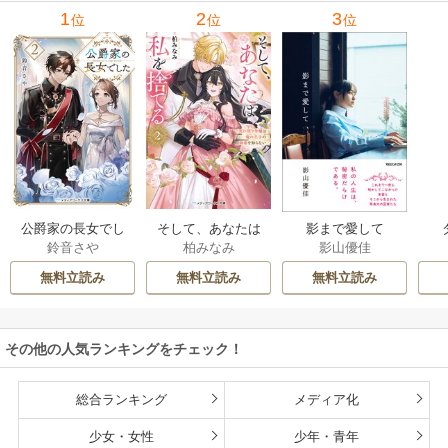
1
2
3
位
位
位
公爵家の長女でし
そして、あなたは
影まで愛して
鈴音さや
柏みなみ
影山優佳
た
私を捨てる
無料立読み
無料立読み
無料立読み
その他の人気ランキングをチェック！
総合ランキング
メディア化
少女・女性
少年・青年