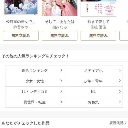
公爵家の長女でし
そして、あなたは
影まで愛して
鈴音さや
柏みなみ
影山優佳
た
私を捨てる
無料立読み
無料立読み
無料立読み
その他の人気ランキングをチェック！
総合ランキング
メディア化
少女・女性
少年・青年
TL・レディコミ
BL
異世界・転生
お色気
履歴削除
あなたがチェックした作品