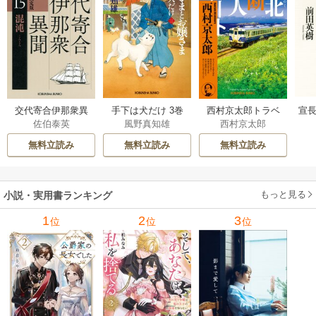
交代寄合伊那衆異
手下は犬だけ 3巻
西村京太郎トラベ
宣長
佐伯泰英
風野真知雄
西村京太郎
聞 15巻
ルミステリー・セ
レクション 2巻
無料立読み
無料立読み
無料立読み
もっと見る
小説・実用書ランキング
1
2
3
位
位
位