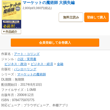
マーケットの魔術師 大損失編
真正面から対処した姿を描いている。損失はトレーダーならだれでも経験
する不可避なものだが、大きな損失をくらったときスーパートレーダーた
2,800pt/3,080円(税込)
ちがそれにどう取り組んだかを知ることは大いに役に立つだろう。並みの
無料立読み
登録して購入
トレーダーにとって、偉大なトップトレーダーの損失から学ぶことはもっ
とも有益な学習経験のひとつといえる。
作品紹介
35人のトレーダーたちの話はいずれも重要で、示唆と教訓に満ちている。
(1) なぜ彼らは逆境に立たされたのか、 (2)ウィザードたちはどんなところ
につまづいたのか、 (3)危機に陥った状況をどう解決・脱出したか、 (4)そ
会員登録して全巻購入
のときスーパートレーダーはどんな感情的反応を見せたのか、 (5)どんな影
響があとまで残ったのか、 (6)トレーダーたちはその大損失によって何を学
作家名：
アート・コリンズ
び、トレーディングスタイルはどんなふうに変わったのか、 (7)どんな点が
ジャンル：
小説・実用書
普通のトレーダーと同じだったのか（違っていたのか）――これらのさま
ビジネス・政治
>
ビジネス・経済
>
金融
ざまな問題ついて、35人のトレーダーがまれにみる率直さで著者のアー
出版社：
パンローリング
ト・コリンズと語り合っている。これらの話はどれをとっても、多くのト
シリーズ：
マーケットの魔術師
レーダーにとって身につまされるものである。話は時に悲しく、時にはブ
DL期限：無期限
ラックユーモアに満ち、そして間違いなく、われわれトレーダーの思考を
配信開始日：2017年8月10日
激しく刺激する！
ファイルサイズ：1.0MB
出版年月：2006年12月
あなたが手にとっている本書には、第一級のトレーダーたち――特殊な能
ISBN：9784775970775
力によって普通のトレーディング水準のはるか上をいく人々――の痛まし
対応ビューア：ブラウザビューア、本棚アプリ
い話が収められている。巧みに築き上げられた輝かしいキャリア全体のな