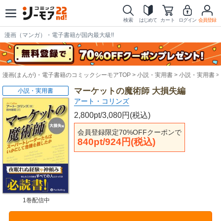
検索
はじめて
カート
ログイン
会員登録
漫画（マンガ）・電子書籍が国内最大級!!
漫画(まんが)・電子書籍のコミックシーモアTOP
小説・実用書
小説・実用書
マーケットの魔術師 大損失編
小説・実用書
アート・コリンズ
2,800pt/3,080円(税込)
会員登録限定70%OFFクーポンで
840pt/924円(税込)
1巻配信中