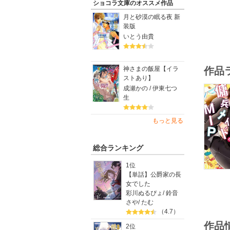
ショコラ文庫のオススメ作品
月と砂漠の眠る夜 新
装版
いとう由貴
神さまの飯屋【イラ
作品
ストあり】
成瀬かの / 伊東七つ
生
もっと見る
総合ランキング
1位
【単話】公爵家の長
女でした
彩川ぬるぴょ
/
鈴音
さや
/
たむ
（4.7）
作品
2位