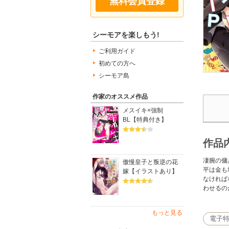
無料会員登録
シーモアを楽しもう!
ご利用ガイド
初めての方へ
シーモア島
作家のオススメ作品
メスイキ×強制
BL【特典付き】
作品
凄腕の傭
傲慢皇子と叛逆の花
平は金も
嫁【イラストあり】
なければ
わせるの
もっと見る
電子