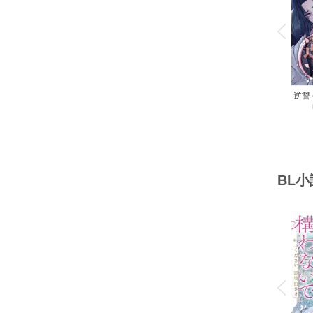
o
v
P
r
e
i
u
逆讐
BL
o
v
P
r
e
i
u