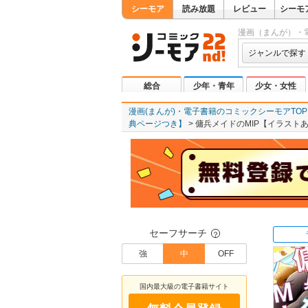
シーモア
読み放題
レビュー
シーモ
漫画（まんが）・
ジャンルで探す
総合
少年・青年
少女・女性
漫画(まんが)・電子書籍のコミックシーモアTOP
典ページつき】
傭兵メイドのMIP【イラスト
セーフサーチ
？
強
中
OFF
国内最大級の電子書籍サイト