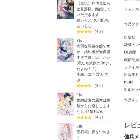
【単話】拝啓見知ら
ぬ旦那様、離婚して
ジャンル
いただきます
紬いろと
/
久川航璃
/
作品タグ
あいるむ
（4.3）
出版社
3位
雑誌・レ
病弱な悪役令嬢です
が、婚約者が過保護
DL期限
すぎて逃げ出したい
配信開始
(私たち犬猿の仲でし
ファイル
たよね！？)
小箱ハコ
/
沢野いず
出版年月
み
ISBN
（3.5）
対応ビュ
4位
作品をシ
婚約破棄の悪意は娼
館からお返しします
うもう
/
皐月めい
（4.2）
レビ
5位
宝石箱に愛をつめよ
傭兵メ
う