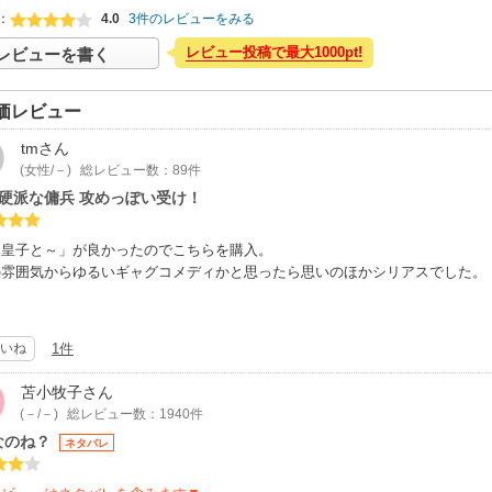
：
4.0
3件のレビューをみる
レビュー投稿で最大1000pt!
レビューを書く
価レビュー
tm
さん
(女性/－)
総レビュー数：89件
×硬派な傭兵 攻めっぽい受け！
慢皇子と～」が良かったのでこちらを購入。
の雰囲気からゆるいギャグコメディかと思ったら思いのほかシリアスでした。
やかんやでメイド服着ていますが、受けはノンケでかなり硬派な傭兵で立ち居
ちの時に受けが男らしくグイグイ行くのが良かった。
いね
1件
は年上ですがワンコ感あります。
苫小牧子
さん
(－/－)
総レビュー数：1940件
なのね？
ネタバレ