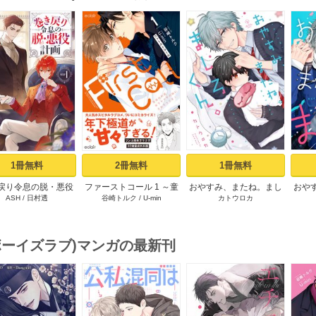
s
1冊無料
2冊無料
1冊無料
戻り令息の脱・悪役
ファーストコール 1 ～童
おやすみ、またね。まし
おや
ASH
/
日村透
谷崎トルク
/
U-min
カトウロカ
計画１
貞外科医、年下ヤクザの
ろくん。【電子限定漫画
嫁にされそうです！～
付き】
【単行本版(シーモア限定
描き下ろし付き)】
(ボーイズラブ)マンガの最新刊