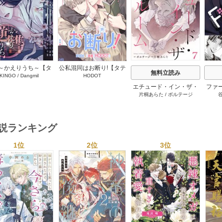
s
～かえりうち～【タ
公私混同はお断り!【タテ
無料立読み
KINGO
/
Dangmil
HODOT
テヨミ】 36巻
ヨミ】 67巻
エチュード・イン・ザ・
ファ
片桐あらた
/
ボルテージ
ルーム[BluMellow] 7巻
外科
にさ
行本版
下
小説ランキング
1位
2位
3位
s