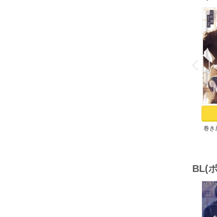
o
v
P
r
e
i
u
巻き
BL