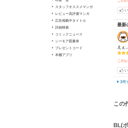
特集一覧
この
スタッフオススメマンガ
い
レビュー高評価マンガ
広告掲載中タイトル
最新
詳細検索
コミックニュース
シーモア図書券
えぇ
プレゼントコード
本棚アプリ
この
い
3件
この
BL