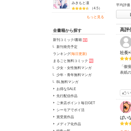
みきもと凜
平均評価
（4.5）
もっと見る
高評
全書籍から探す
新刊コミック/書籍
新刊発売予定
社長
ランキング
(毎日更新)
まるごと無料コミック
「傲
少女・女性無料マンガ
表紙
少年・青年無料マンガ
BL無料マンガ
なん
お得なSALE
えっ
い
攻め
先行配信作品
ご来店ポイント毎日GET
シーモアでポイ活
賞受賞作品
ばい
メディア化作品