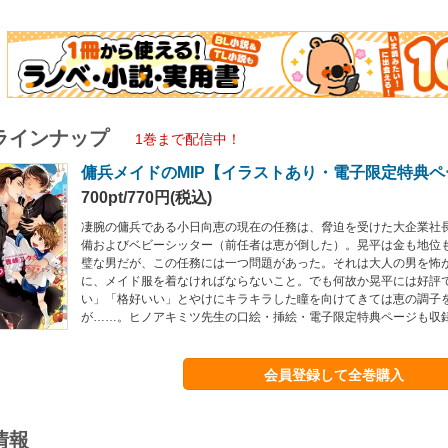
ラインナップ
1巻まで配信中！
傭兵メイドのMIP【イラストあり・電子限定特典
700pt/770円(税込)
凄腕の傭兵である小日向恵の現在の任務は、脅迫を受けた大企業社
備およびベビーシッター（前任者は恵が倒した）。晃平は金も地位
璧な男だが、この任務には一つ問題があった。それは大人の男を怖
に、メイド服を着なければならないこと。でも何故か晃平には好評
い」「格好いい」とやけにキラキラした瞳を向けてきては恵の調子
が……。ヒノアキミツ先生の口絵・挿絵・電子限定特典ページも収
会員登録して全巻購入
情報