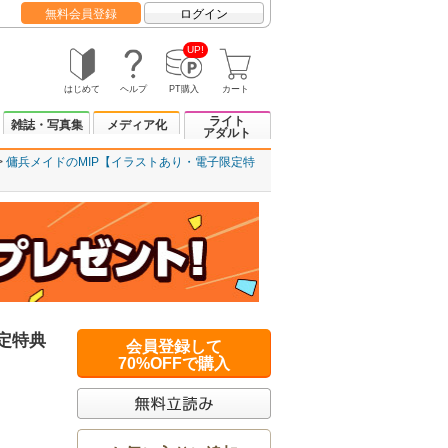
無料会員登録
ログイン
UP!
はじめて
ヘルプ
PT購入
カート
ライト
雑誌・写真集
メディア化
アダルト
傭兵メイドのMIP【イラストあり・電子限定特
定特典
会員登録して
70%OFFで購入