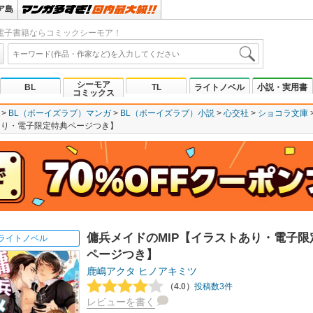
ア島
電子書籍ならコミックシーモア！
シーモア
BL
TL
ライトノベル
小説・実用書
コミックス
BL（ボーイズラブ）マンガ
BL（ボーイズラブ）小説
心交社
ショコラ文庫
あり・電子限定特典ページつき】
傭兵メイドのMIP【イラストあり・電子限
ライトノベル
ページつき】
鹿嶋アクタ
ヒノアキミツ
（4.0）
投稿数3件
レビューを書く