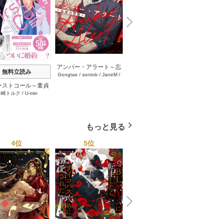
N
x
e
t
アンバー・アラート～忘
流れ星の導く先に【タテ
無料立読み
Gongtae
/
sontob
/
JaneM
/
mamadeul
/
MOSCARETO
却の警報～【タテヨミ】
ヨミ】 95巻
REDICE STUDIO
24-25巻
ーストコール～童貞
おやす
谷崎トルク
/
U-min
医、年下ヤクザの嫁
ろくん
れそうです！～【単
(シーモア限定描き
ろし付き)】 5巻
もっと見る
4位
5位
6位
N
x
e
t