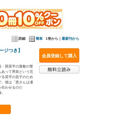
詳細
簡単
1巻から｜
最新刊から
ページつき】
会員登録して購入
長・巽晃平の屋敷の警
もあって男前という完
がる晃平の息子のため
で、彼は「恵さんは凄
を狂わせるのだ
録。