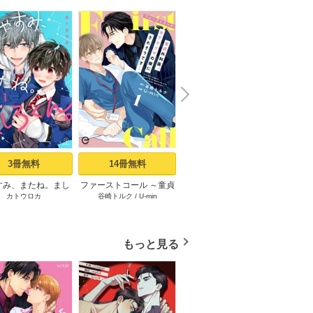
N
x
e
t
3冊無料
14冊無料
1冊無料
すみ、またね。まし
ファーストコール ～童貞
同棲ヤンキー赤松セブン
ファー
カトウロカ
谷崎トルク
/
U-min
奥嶋ひろまさ
/
SHOOWA
ろくん。 act.1
外科医、年下ヤクザの嫁
【電子単行本】 1
外科医
にされそうです！～ 1
にされ
もっと見る