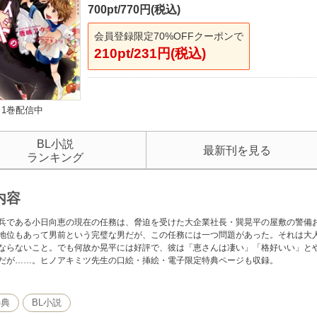
700pt/770円(税込)
会員登録限定70%OFFクーポンで
210pt/231円(税込)
1巻配信中
BL小説
最新刊を見る
ランキング
内容
兵である小日向恵の現在の任務は、脅迫を受けた大企業社長・巽晃平の屋敷の警備
地位もあって男前という完璧な男だが、この任務には一つ問題があった。それは大
ならないこと。でも何故か晃平には好評で、彼は「恵さんは凄い」「格好いい」と
だが……。ヒノアキミツ先生の口絵・挿絵・電子限定特典ページも収録。
特典
BL小説