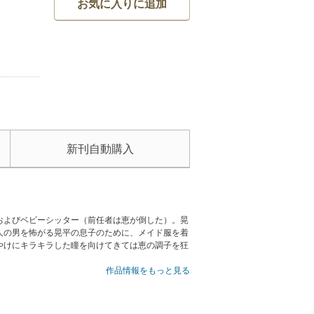
お気に入りに追加
新刊自動購入
およびベビーシッター（前任者は恵が倒した）。晃
人の男を怖がる晃平の息子のために、メイド服を着
やけにキラキラした瞳を向けてきては恵の調子を狂
作品情報をもっと見る