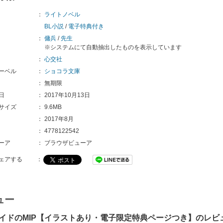
：
ライトノベル
BL小説
/
電子特典付き
：
傭兵
/
先生
※システムにて自動抽出したものを表示しています
：
心交社
ーベル
：
ショコラ文庫
：
無期限
日
：
2017年10月13日
サイズ
：
9.6MB
：
2017年8月
：
4778122542
ーア
：
ブラウザビューア
ェアする
：
ュー
イドのMIP【イラストあり・電子限定特典ページつき】のレビ