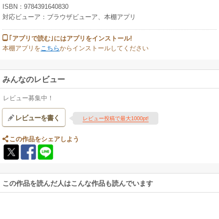
ISBN：9784391640830
【目次】
対応ビューア：ブラウザビューア、本棚アプリ
堀井和子さん／「１丁目ほりい事務所」
｢アプリで読む｣にはアプリをインストール!
chizuさん／スタイリスト
本棚アプリを
こちら
からインストールしてください
引田かおりさん／「gallery feve」オーナー
飛田和緒さん／料理家
後藤由紀子さん／雑貨店「hal」店主
みんなのレビュー
坂井より子さん／主婦・料理家
山本ふみこさん／随筆家
レビュー募集中！
RARI YOSHIOさん／クリエイター
レビューを書く
レビュー投稿で最大1000pt!
column
1｜いつも座る場所
この作品をシェアしよう
2｜リーディンググラス
3｜ブラックフォーマル
4｜体のためのおいしいもの
5｜やっておけばよかったこと、最近始めたこと
6｜大人になって感銘を受けた本
この作品を読んだ人はこんな作品も読んでいます
7｜毎日のスキンケア
登場したものリスト