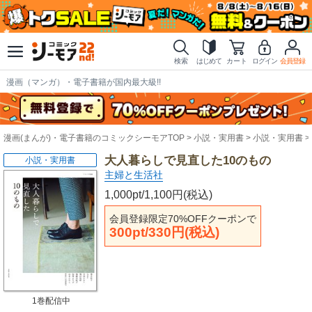
検索
はじめて
カート
ログイン
会員登録
漫画（マンガ）・電子書籍が国内最大級!!
漫画(まんが)・電子書籍のコミックシーモアTOP
小説・実用書
小説・実用書
大人暮らしで見直した10のもの
小説・実用書
主婦と生活社
1,000pt/1,100円(税込)
会員登録限定70%OFFクーポンで
300pt/330円(税込)
1巻配信中