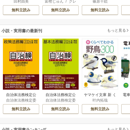
田村由美
富樫じゅん
/
クレ
篠原千絵
れ
り
ハ
無料立読み
無料立読み
無料立読み
もっと見る
小説・実用書の最新刊
自治体法務検定公
自治体法務検定公
ヤマケイ文庫 新 く
電車
自治体法務検定委
自治体法務検定委
叶内拓哉
式テキスト 政策
式テキスト 基本
らべてわかる野鳥3
型
員会
員会
法務編 ２０２６
法務編 ２０２６
00 1巻
無料立読み
無料立読み
無料立読み
年度検定対応 1巻
年度検定対応 1巻
もっと見る
小説・実用書ランキング