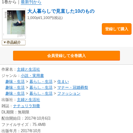
1巻から
｜
最新刊から
とはいえ、ぶつかる壁も増えてくるようで……。
大人暮らしで見直した10のもの
以前のようにシュッシュッと動くことはできなくなってくるし、
小さな文字は読みにくい。
1,000pt/1,100円(税込)
家族との向き合い方や仕事の進め方だって、
登録して購入
変えざるを得なくなってくるかもしれません。
でもそれは、一度立ち止まって今の自分の暮らしを見直すための大切なス
作品紹介
テップ。
大人ならではの壁を、愉快に乗り越えるためのもの、
会員登録して全巻購入
気張らず、それらの壁に寄り添って暮らすために必要なものが実はたくさ
んあるんです。
作家名：
主婦と生活社
ジャンル：
小説・実用書
今回取材させていただいたみなさんも長年使い続けてきたものには全く頓
趣味・生活
>
暮らし・生活
>
住まい
着せず、
趣味・生活
>
暮らし・生活
>
マナー・冠婚葬祭
今の暮らしにしっくりくるものをうれしそうに、軽やかに、選び取ってい
趣味・生活
>
暮らし・生活
>
ファッション
ました。
出版社：
主婦と生活社
もちろん、買い替えるだけではなく改めて「やっぱり好き」と再確認し、
雑誌：
ナチュリラ別冊
使い続けることにしたものも。ここでご紹介するのは、
DL期限：無期限
そうやって今の自分に向き合い暮らしに取り入れた“10のもの”たちです。
配信開始日：2017年10月6日
大人になって自分を見直すことは
年を重ねたからこその楽しみでもあるのですね。
ファイルサイズ：75.4MB
出版年月：2017年10月