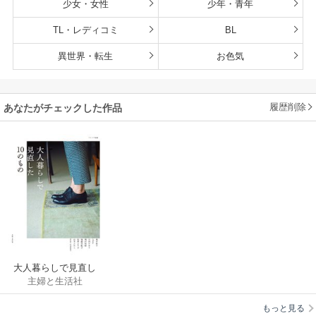
少女・女性
少年・青年
TL・レディコミ
BL
異世界・転生
お色気
履歴削除
あなたがチェックした作品
大人暮らしで見直し
主婦と生活社
た10のもの
もっと見る