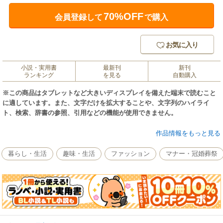
70%OFF
会員登録して
で購入
お気に入り
小説・実用書
最新刊
新刊
ランキング
を見る
自動購入
※この商品はタブレットなど大きいディスプレイを備えた端末で読むこと
に適しています。また、文字だけを拡大することや、文字列のハイライ
ト、検索、辞書の参照、引用などの機能が使用できません。
※電子版に『大人になって見直したものアンケート』ページは掲載されて
作品情報をもっと見る
おりません。
暮らし・生活
趣味・生活
ファッション
マナー・冠婚葬祭
30代よりも40代、40代よりも50代、
そして、50代よりも60代のほうが、うんと自由で楽しい。
素敵な先輩方は、そう口を揃えます。
経験を重ねてきたことで気持ちに余裕ができたり、
自分の好きなものに、まっすぐ正直になれたり、
視界がぐんと広がるすがすがしさは大人になってこそ、実感できるもの。