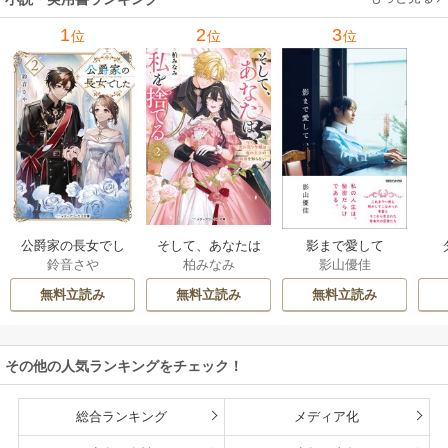
1
2
3
位
位
位
公爵家の長女でし
そして、あなたは
影まで愛して
鈴音さや
柏みなみ
影山優佳
た
私を捨てる
無料立読み
無料立読み
無料立読み
その他の人気ランキングをチェック！
総合ランキング
メディア化