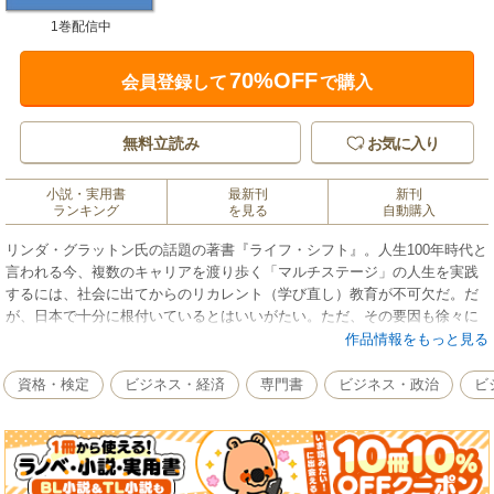
1巻配信中
70%OFF
会員登録して
で購入
無料立読み
お気に入り
小説・実用書
最新刊
新刊
ランキング
を見る
自動購入
リンダ・グラットン氏の話題の著書『ライフ・シフト』。人生100年時代と
言われる今、複数のキャリアを渡り歩く「マルチステージ」の人生を実践
するには、社会に出てからのリカレント（学び直し）教育が不可欠だ。だ
が、日本で十分に根付いているとはいいがたい。ただ、その要因も徐々に
取り除かれつつある。
作品情報をもっと見る
本誌では、続々登場する大人の学び場をリポートし、広がる社会人の学び
直しを紹介する。ポイントは自分自身と向き合い、自身の目的やゴールを
資格・検定
ビジネス・経済
専門書
ビジネス・政治
ビ
見いだすことだ。リカレント教育は十人十色。誰にでもできる。これまで
の生涯学習の枠を超え、目標を持った副業や転職までも視野に入れなが
ら、さっそくはじめてみませんか。
本誌は『週刊東洋経済』2018年2月24日号掲載の26ページ分を電子化した