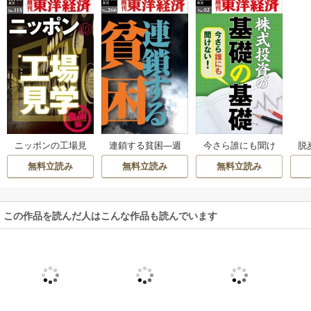
ニッポンの工場見
連鎖する貧困―週
今さら誰にも聞け
脱
学【食品編】 身近
刊東洋経済eビジネ
ない株式投資の基
刊
無料立読み
無料立読み
無料立読み
な食品のワクワク
ス新書No.266
礎の基礎―週刊東
工場―週刊東洋経
洋経済eビジネス新
済eビジネス新書N
書No.02
o.113
この作品を読んだ人はこんな作品も読んでいます