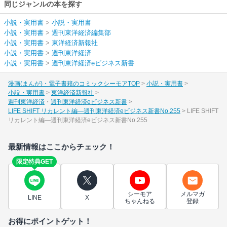
同じジャンルの本を探す
小説・実用書
>
小説・実用書
小説・実用書
>
週刊東洋経済編集部
小説・実用書
>
東洋経済新報社
小説・実用書
>
週刊東洋経済
小説・実用書
>
週刊東洋経済eビジネス新書
漫画(まんが)・電子書籍のコミックシーモアTOP
小説・実用書
小説・実用書
東洋経済新報社
週刊東洋経済
週刊東洋経済eビジネス新書
LIFE SHIFT リカレント編―週刊東洋経済eビジネス新書No.255
LIFE SHIFT
リカレント編―週刊東洋経済eビジネス新書No.255
最新情報はここからチェック！
限定特典GET
シーモア
メルマガ
LINE
X
ちゃんねる
登録
お得にポイントゲット！