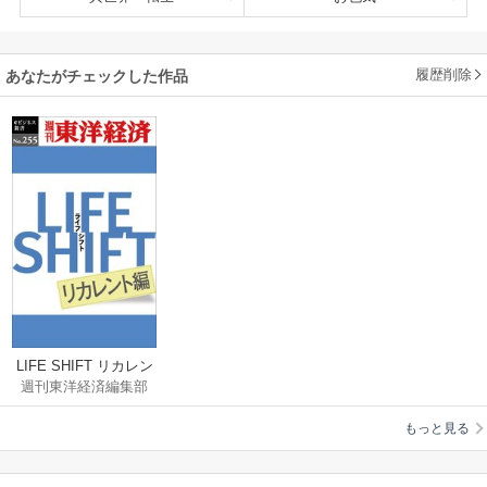
履歴削除
あなたがチェックした作品
LIFE SHIFT リカレン
週刊東洋経済編集部
ト編―週刊東洋経済e
ビジネス新書No.255
もっと見る