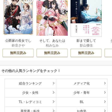
公爵家の長女でし
そして、あなたは
影まで愛して
鈴音さや
柏みなみ
影山優佳
た
私を捨てる
無料立読み
無料立読み
無料立読み
その他の人気ランキングをチェック！
総合ランキング
メディア化
少女・女性
少年・青年
TL・レディコミ
BL
異世界・転生
お色気