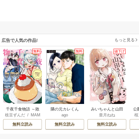
もっと見る
広告で人気の作品!
無料
無料
値下げ
千夜千食物語 ～敗
隣の元カレくん
みいちゃんと山田
公
枝豆ずんだ
/
MAM
ago
亜月ねね
桜
国の姫ですが氷の
さん
は
AKOTO
/
鴉羽凛燈
皇子殿下がどうも
無料立読み
無料立読み
無料立読み
溺愛してくれてい
ます～