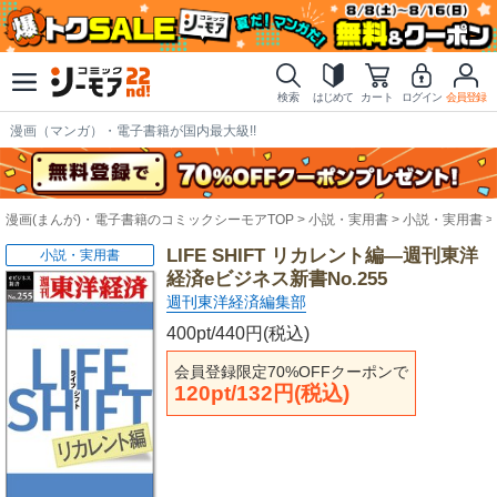
検索
はじめて
カート
ログイン
会員登録
漫画（マンガ）・電子書籍が国内最大級!!
漫画(まんが)・電子書籍のコミックシーモアTOP
小説・実用書
小説・実用書
LIFE SHIFT リカレント編―週刊東洋
小説・実用書
経済eビジネス新書No.255
週刊東洋経済編集部
400pt/440円(税込)
会員登録限定70%OFFクーポンで
120pt/132円(税込)