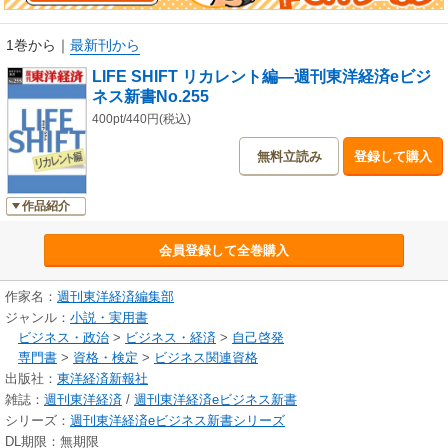
ものです。
1巻から
｜
最新刊から
LIFE SHIFT リカレント編―週刊東洋経済eビジ
ネス新書No.255
400pt/440円(税込)
無料立読み
登録して購入
作品紹介
会員登録して全巻購入
作家名：
週刊東洋経済編集部
ジャンル：
小説・実用書
ビジネス・政治
>
ビジネス・経済
>
自己啓発
専門書
>
資格・検定
>
ビジネス関連資格
出版社：
東洋経済新報社
雑誌：
週刊東洋経済
/
週刊東洋経済eビジネス新書
シリーズ：
週刊東洋経済eビジネス新書シリーズ
DL期限：無期限