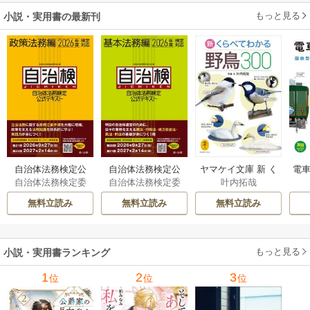
もっと見る
小説・実用書の最新刊
自治体法務検定公
自治体法務検定公
ヤマケイ文庫 新 く
電車
自治体法務検定委
自治体法務検定委
叶内拓哉
式テキスト 政策
式テキスト 基本
らべてわかる野鳥3
型
員会
員会
法務編 ２０２６
法務編 ２０２６
00 1巻
無料立読み
無料立読み
無料立読み
年度検定対応 1巻
年度検定対応 1巻
もっと見る
小説・実用書ランキング
1
2
3
位
位
位