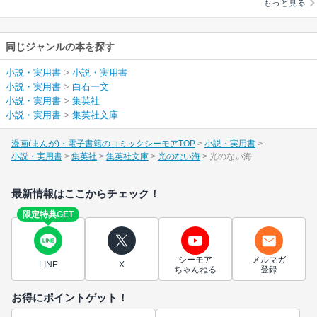
もっと見る
同じジャンルの本を探す
小説・実用書
>
小説・実用書
小説・実用書
>
白石一文
小説・実用書
>
集英社
小説・実用書
>
集英社文庫
漫画(まんが)・電子書籍のコミックシーモアTOP
小説・実用書
小説・実用書
集英社
集英社文庫
光のない海
光のない海
最新情報はここからチェック！
限定特典GET
シーモア
メルマガ
LINE
X
ちゃんねる
登録
お得にポイントゲット！