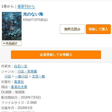
1巻から
｜
最新刊から
光のない海
650pt/715円(税込)
無料立読み
登録して購入
作品紹介
会員登録して全巻購入
作家名：
白石一文
ジャンル：
小説・実用書
小説
>
一般小説
>
文芸一般
出版社：
集英社
雑誌：
集英社文庫
DL期限：無期限
配信開始日：2018年7月6日
ファイルサイズ：0.3MB
出版年月：2018年5月