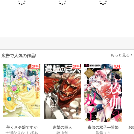
もっと見る
広告で人気の作品!
無料
無料
無料
芋くさ令嬢ですが
進撃の巨人
夜伽の双子―贄姫
お
七浦なりな
/
桜あ
諫山創
島袋ユミ
悪役令息を助けた
は二人の王子に愛