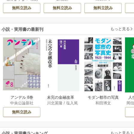
げは
/
くろでこ
ら気に入られまし
される―
無料立読み
無料立読み
無料立読み
た
もっと見る
小説・実用書の最新刊
アンデル 8巻
未完の金融改革
モダン都市の写真
人
中央公論新社
川北英隆
/
塩入篤
和田博文
岡
――池尾和人の政
史 1923－1944
教
策実践 1巻
――写真雑誌「フ
の
無料立読み
ォトタイムス」に
みる視覚の革命 1巻
もっと見る
小説・実用書ランキング