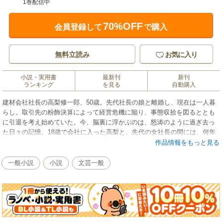
1巻配信中
70%OFF
会員登録して
で購入
無料立読み
お気に入り
小説・実用書
最新刊
新刊
ランキング
を見る
自動購入
建材会社社長の高梨修一郎、50歳。先代社長の娘と離婚し、現在は一人暮
らし。取引先の粉飾決算によって経営危機に陥り、事態収拾を図るととも
に引退を考え始めていた。今、脳裏に浮かぶのは、怒涛のように過ぎ去っ
た日々の記憶。18歳で会社に入った高梨と、先代の女社長の間には、何年
経ったとしても、絶対に誰にも言えない秘密があった――。心を締めつけ
作品情報をもっと見る
続ける「孤独」を緻密に描いた傑作長編。
一般小説
小説
文芸一般