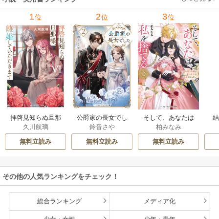
1
2
3
位
位
位
拝啓見知らぬ旦那
公爵家の長女でし
そして、あなたは
久川航璃
鈴音さや
柏みなみ
様、離婚していた
た
私を捨てる
だきます
無料立読み
無料立読み
無料立読み
その他の人気ランキングをチェック！
総合ランキング
メディア化