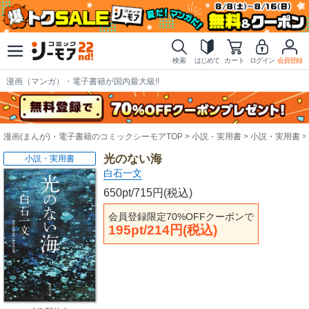
検索
はじめて
カート
ログイン
会員登録
漫画（マンガ）・電子書籍が国内最大級!!
漫画(まんが)・電子書籍のコミックシーモアTOP
小説・実用書
小説・実用書
光のない海
小説・実用書
白石一文
650pt/715円(税込)
会員登録限定70%OFFクーポンで
195pt/214円(税込)