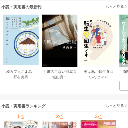
もっと見る
小説・実用書の最新刊
激
和カフェこよみ
月曜のこない部屋 1
実は私、転生９回
野村美月
城山真一
いろはママ
前
五月くんの夏のお
巻
生です マンガ
ー
もてなし 1巻
私の前世物語 1巻
もっと見る
小説・実用書ランキング
1
2
3
位
位
位