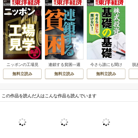
ニッポンの工場見
連鎖する貧困―週
今さら誰にも聞け
脱
学【食品編】 身近
刊東洋経済eビジネ
ない株式投資の基
刊
無料立読み
無料立読み
無料立読み
な食品のワクワク
ス新書No.266
礎の基礎―週刊東
工場―週刊東洋経
洋経済eビジネス新
済eビジネス新書N
書No.02
o.113
この作品を読んだ人はこんな作品も読んでいます