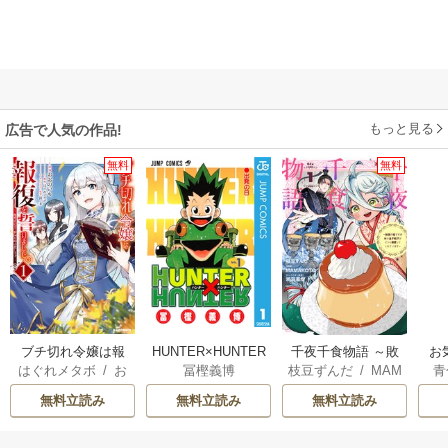
もっと見る
広告で人気の作品!
無料
無料
ブチ切れ令嬢は報
HUNTER×HUNTER
千夜千食物語 ～敗
お
はぐれメタボ
/
お
冨樫義博
枝豆ずんだ
/
MAM
青
復を誓いました。
モノクロ版
国の姫ですが氷の
おのいも
/
昌未
AKOTO
/
鴉羽凛燈
皇子殿下がどうも
無料立読み
無料立読み
無料立読み
溺愛してくれてい
ます～