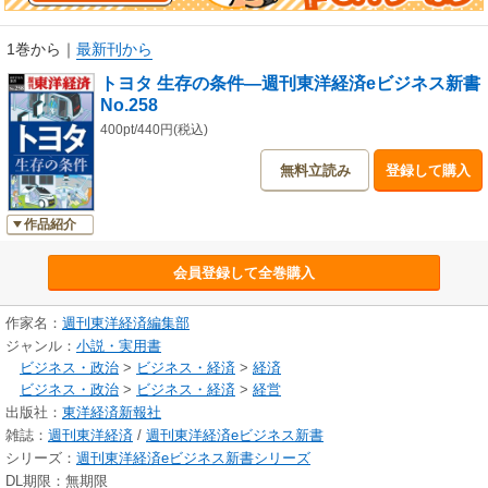
本誌は『週刊東洋経済』2018年3月10日号掲載の28ページ分を電子化した
ものです。
1巻から
｜
最新刊から
トヨタ 生存の条件―週刊東洋経済eビジネス新書
No.258
400pt/440円(税込)
無料立読み
登録して購入
作品紹介
会員登録して全巻購入
作家名：
週刊東洋経済編集部
ジャンル：
小説・実用書
ビジネス・政治
>
ビジネス・経済
>
経済
ビジネス・政治
>
ビジネス・経済
>
経営
出版社：
東洋経済新報社
雑誌：
週刊東洋経済
/
週刊東洋経済eビジネス新書
シリーズ：
週刊東洋経済eビジネス新書シリーズ
DL期限：無期限