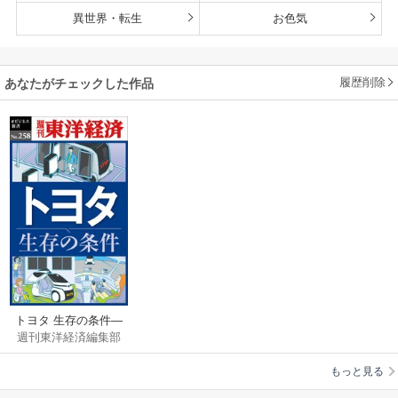
異世界・転生
お色気
履歴削除
あなたがチェックした作品
トヨタ 生存の条件―
週刊東洋経済編集部
週刊東洋経済eビジネ
ス新書No.258
もっと見る