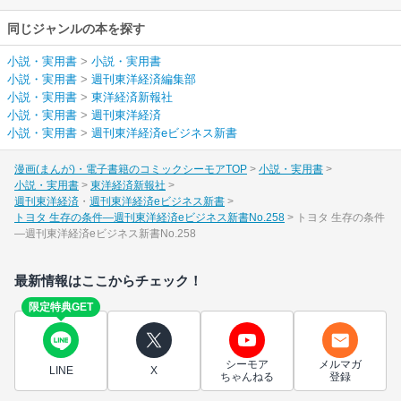
同じジャンルの本を探す
小説・実用書
>
小説・実用書
小説・実用書
>
週刊東洋経済編集部
小説・実用書
>
東洋経済新報社
小説・実用書
>
週刊東洋経済
小説・実用書
>
週刊東洋経済eビジネス新書
漫画(まんが)・電子書籍のコミックシーモアTOP
小説・実用書
小説・実用書
東洋経済新報社
週刊東洋経済
週刊東洋経済eビジネス新書
トヨタ 生存の条件―週刊東洋経済eビジネス新書No.258
トヨタ 生存の条件
―週刊東洋経済eビジネス新書No.258
最新情報はここからチェック！
限定特典GET
シーモア
メルマガ
LINE
X
ちゃんねる
登録