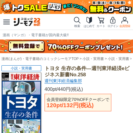
検索
はじめて
カート
ログイン
会員登録
漫画（マンガ）・電子書籍が国内最大級!!
漫画(まんが)・電子書籍のコミックシーモアTOP
小説・実用書
小説・実用書
トヨタ 生存の条件―週刊東洋経済eビ
小説・実用書
ジネス新書No.258
週刊東洋経済編集部
400pt/440円(税込)
会員登録限定70%OFFクーポンで
120pt/132円(税込)