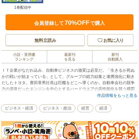
1巻配信中
70%OFF
会員登録して
で購入
無料立読み
お気に入り
小説・実用書
最新刊
新刊
ランキング
を見る
自動購入
ＩＴ企業がなだれ込み、自動車ビジネスの激変は必至だ。「生きるか死ぬ
かの戦いが始まっている」として、グループの総力結集と連携強化に動き
だしたトヨタ。豊田章男社長は巨艦をどこへ導くのか。自動車会社の競争
力の源泉だったエンジンを中心とするハードウエアの高性能化を競う構図
は崩れ、ＭａａＳ（モビリティ・アズ・ア・サービス）と呼ばれる移動の
作品情報をもっと見る
快適性や利便性の差別化に移る。キーワードは「ＥＶ」、「コネクティッ
ド」、「シェアリング」、「ＡＩソフト」。ＥＶの基盤技術開発を国内メ
ビジネス・経済
ビジネス・政治
経営
経済
ーカー連合での取り組み、パナソニックやライドシェアのグラブとの提携
など全方位の様相だ。米中のＩＴ巨人もサービスプラットフォーマーとし
ての覇権を狙っている。100年に一度、海図なき戦いにトヨタはどう挑むの
か。