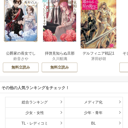
公爵家の長女でし
拝啓見知らぬ旦那
そ
デルフィニア戦記1
鈴音さや
久川航璃
茅田砂胡
た
様、離婚していた
だきます
無料立読み
無料立読み
その他の人気ランキングをチェック！
総合ランキング
メディア化
少女・女性
少年・青年
TL・レディコミ
BL