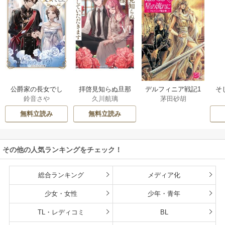
公爵家の長女でし
拝啓見知らぬ旦那
そ
デルフィニア戦記1
鈴音さや
久川航璃
茅田砂胡
た
様、離婚していた
だきます
無料立読み
無料立読み
その他の人気ランキングをチェック！
総合ランキング
メディア化
少女・女性
少年・青年
TL・レディコミ
BL