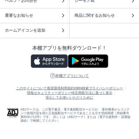
ヘルプ・お問合せ
シーモア島
重要なお知らせ
商品に関するお知らせ
ホームアイコンを追加
本棚アプリを無料ダウンロード！
本棚アプリについて
このサイトについて
推奨環境
利用規約
ISBN検索
プライバシーポリシー
情報セキュリティーポリシー
特定商取引法に基づく表示
安心してお使いいただくために
ABJマークは、この電子書店・電子書籍配信サービスが、 著作権者からコンテ
ンツ使用許諾を得た正規版配信サービスであることを示す登録商標（登録番号
第6091713号）です。 詳しくは［ABJマーク］または［電子出版制作・流通協
議会］で検索してください。
(C)NTTソルマーレ