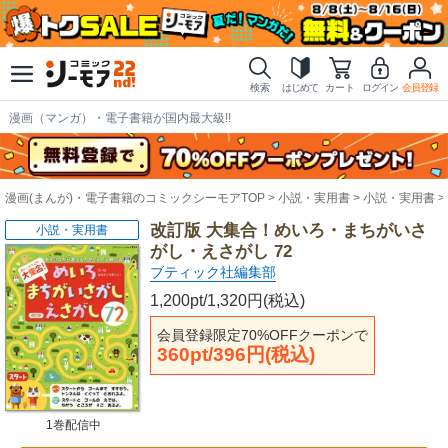
検索
はじめて
カート
ログイン
会員登録
漫画（マンガ）・電子書籍が国内最大級!!
漫画(まんが)・電子書籍のコミックシーモアTOP
小説・実用書
小説・実用書
改訂版 大集合！めいろ・まちがいさ
小説・実用書
がし・えさがし 72
ブティック社編集部
1,200pt/1,320円(税込)
会員登録限定70%OFFクーポンで
360pt/396円(税込)
1巻配信中