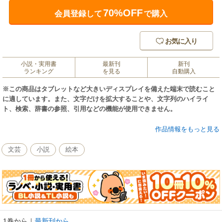
70%OFF
会員登録して
で購入
お気に入り
小説・実用書
最新刊
新刊
ランキング
を見る
自動購入
※この商品はタブレットなど大きいディスプレイを備えた端末で読むこと
に適しています。また、文字だけを拡大することや、文字列のハイライ
ト、検索、辞書の参照、引用などの機能が使用できません。
3～6才の幼児が楽しめる、めいろ、まちがいさがし、絵さがしを72問、楽
作品情報をもっと見る
しいイラストで展開。目の錯覚を利用したものやクイズ式のものなど、バ
リエーション豊富に掲載。
文芸
小説
絵本
1巻から
｜
最新刊から