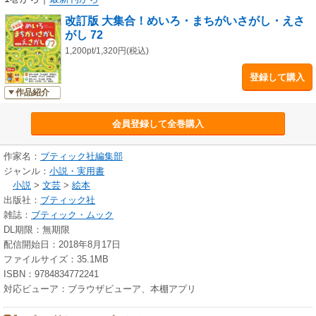
改訂版 大集合！めいろ・まちがいさがし・えさ
がし 72
1,200pt/1,320円(税込)
登録して購入
作品紹介
会員登録して全巻購入
作家名：
ブティック社編集部
ジャンル：
小説・実用書
小説
>
文芸
>
絵本
出版社：
ブティック社
雑誌：
ブティック・ムック
DL期限：無期限
配信開始日：2018年8月17日
ファイルサイズ：35.1MB
ISBN：9784834772241
対応ビューア：ブラウザビューア、本棚アプリ