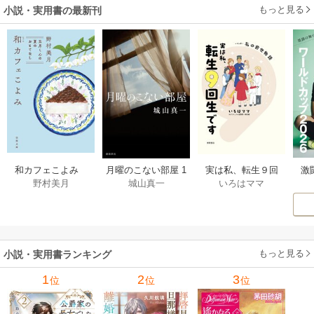
もっと見る
小説・実用書の最新刊
激
和カフェこよみ
月曜のこない部屋 1
実は私、転生９回
野村美月
城山真一
いろはママ
前
五月くんの夏のお
巻
生です マンガ
ー
もてなし 1巻
私の前世物語 1巻
もっと見る
小説・実用書ランキング
1
2
3
位
位
位