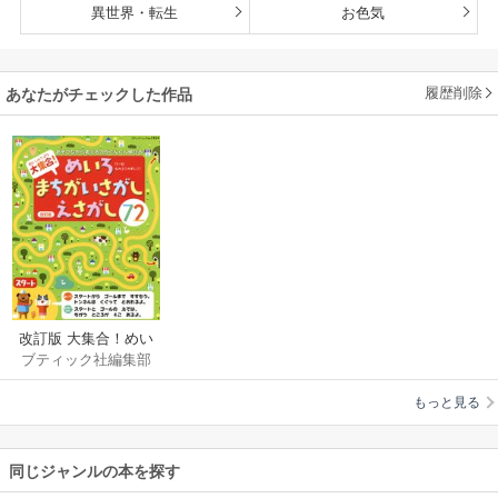
異世界・転生
お色気
履歴削除
あなたがチェックした作品
改訂版 大集合！めい
ブティック社編集部
ろ・まちがいさが
し・えさがし 72
もっと見る
同じジャンルの本を探す