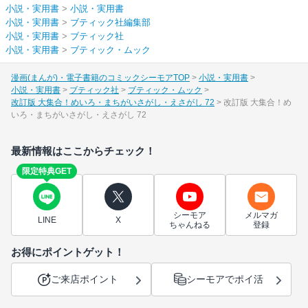
小説・実用書
>
小説・実用書
小説・実用書
>
ブティック社編集部
小説・実用書
>
ブティック社
小説・実用書
>
ブティック・ムック
漫画(まんが)・電子書籍のコミックシーモアTOP
小説・実用書
小説・実用書
ブティック社
ブティック・ムック
改訂版 大集合！めいろ・まちがいさがし・えさがし 72
改訂版 大集合！め
いろ・まちがいさがし・えさがし 72
最新情報はここからチェック！
限定特典GET
シーモア
メルマガ
LINE
X
ちゃんねる
登録
お得にポイントゲット！
ご来店ポイント
シーモアでポイ活