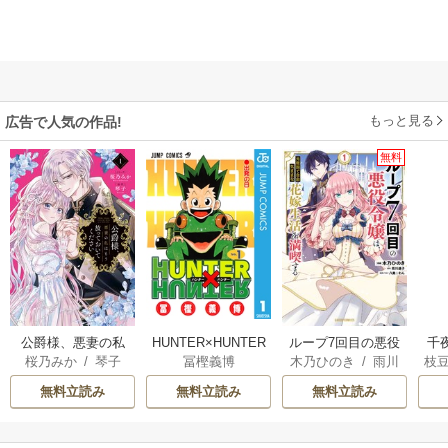
もっと見る
広告で人気の作品!
無料
公爵様、悪妻の私
HUNTER×HUNTER
ループ7回目の悪役
千
桜乃みか
/
琴子
冨樫義博
木乃ひのき
/
雨川
枝
はもう放っておい
モノクロ版
令嬢は、元敵国で
国
透子
/
八美☆わん
AK
てください
自由気ままな花嫁
皇
無料立読み
無料立読み
無料立読み
生活を満喫する
溺