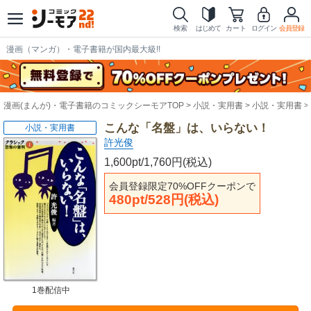
検索
はじめて
カート
ログイン
会員登録
漫画（マンガ）・電子書籍が国内最大級!!
漫画(まんが)・電子書籍のコミックシーモアTOP
小説・実用書
小説・実用書
こんな「名盤」は、いらない！
小説・実用書
許光俊
1,600pt/1,760円(税込)
会員登録限定70%OFFクーポンで
480pt/528円(税込)
1巻配信中