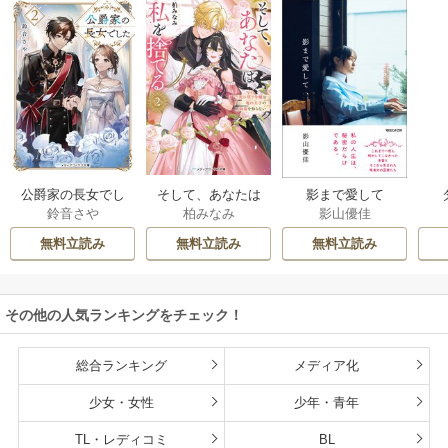
公爵家の長女でし
そして、あなたは
影まで愛して
鈴音さや
柏みなみ
影山優佳
た
私を捨てる
無料立読み
無料立読み
無料立読み
その他の人気ランキングをチェック！
総合ランキング
メディア化
少女・女性
少年・青年
TL・レディコミ
BL