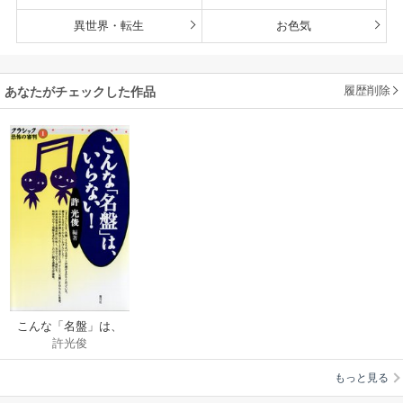
異世界・転生
お色気
履歴削除
あなたがチェックした作品
こんな「名盤」は、
許光俊
いらない！
もっと見る