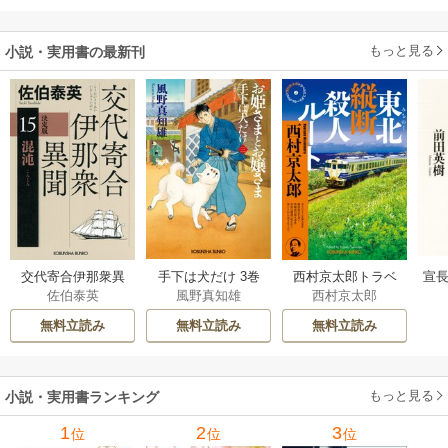
もっと見る
小説・実用書の最新刊
交代寄合伊那衆異
手下は犬だけ 3巻
西村京太郎トラベ
宣長
佐伯泰英
風野真知雄
西村京太郎
聞 15巻
ルミステリー・セ
レクション 2巻
無料立読み
無料立読み
無料立読み
もっと見る
小説・実用書ランキング
1
2
3
位
位
位