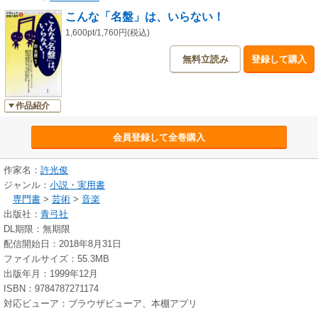
こんな「名盤」は、いらない！
1,600pt/1,760円(税込)
無料立読み
登録して購入
作品紹介
会員登録して全巻購入
作家名：
許光俊
ジャンル：
小説・実用書
専門書
>
芸術
>
音楽
出版社：
青弓社
DL期限：無期限
配信開始日：2018年8月31日
ファイルサイズ：55.3MB
出版年月：1999年12月
ISBN：9784787271174
対応ビューア：ブラウザビューア、本棚アプリ