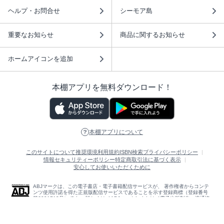
ヘルプ・お問合せ
シーモア島
重要なお知らせ
商品に関するお知らせ
ホームアイコンを追加
本棚アプリを無料ダウンロード！
本棚アプリについて
このサイトについて
推奨環境
利用規約
ISBN検索
プライバシーポリシー
情報セキュリティーポリシー
特定商取引法に基づく表示
安心してお使いいただくために
ABJマークは、この電子書店・電子書籍配信サービスが、 著作権者からコンテ
ンツ使用許諾を得た正規版配信サービスであることを示す登録商標（登録番号
第6091713号）です。 詳しくは［ABJマーク］または［電子出版制作・流通協
議会］で検索してください。
(C)NTTソルマーレ