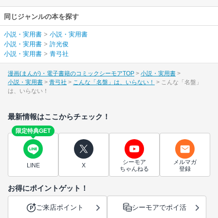
同じジャンルの本を探す
小説・実用書
>
小説・実用書
小説・実用書
>
許光俊
小説・実用書
>
青弓社
漫画(まんが)・電子書籍のコミックシーモアTOP
小説・実用書
小説・実用書
青弓社
こんな「名盤」は、いらない！
こんな「名盤」
は、いらない！
最新情報はここからチェック！
限定特典GET
シーモア
メルマガ
LINE
X
ちゃんねる
登録
お得にポイントゲット！
ご来店ポイント
シーモアでポイ活