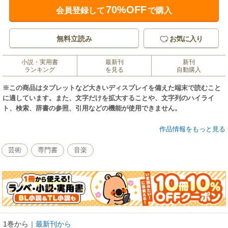
70%OFF
会員登録して
で購入
無料立読み
お気に入り
小説・実用書
最新刊
新刊
ランキング
を見る
自動購入
※この商品はタブレットなど大きいディスプレイを備えた端末で読むこと
に適しています。また、文字だけを拡大することや、文字列のハイライ
ト、検索、辞書の参照、引用などの機能が使用できません。
つまらないCDを「名盤」ともちあげる骨ナシ評論がまかりとおっている。
作品情報をもっと見る
聴き手を甘やかすのもいいかげんにしろ!日本の音楽評論に裏切られてきた
著者たちが、そんな「名盤」をねんごろに供養。同曲異演奏を徹底的に吟
芸術
専門書
音楽
味し、気分ではなく理性を、陶酔ではなく覚醒を求めるファンだけに贈る
過激な評論集。
1巻から
｜
最新刊から