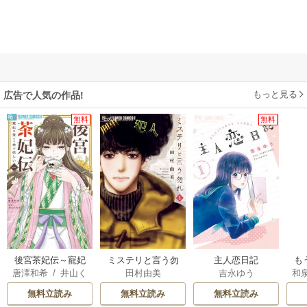
もっと見る
広告で人気の作品!
無料
無料
後宮茶妃伝～寵妃
ミステリと言う勿
主人恋日記
も
唐澤和希
/
井山く
田村由美
吉永ゆう
和
は愛より茶が欲し
れ
離
らげ
い～
意
無料立読み
無料立読み
無料立読み