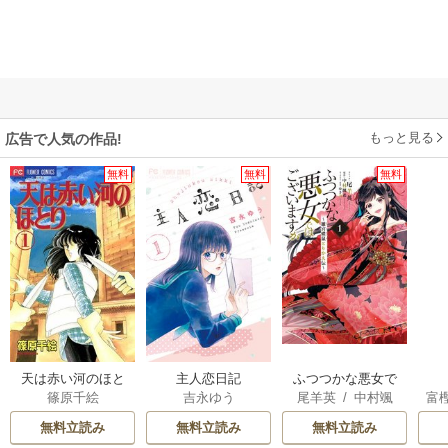
もっと見る
広告で人気の作品!
無料
無料
無料
天は赤い河のほと
主人恋日記
ふつつかな悪女で
篠原千絵
吉永ゆう
尾羊英
/
中村颯
富
り
はございますが ～
希
/
ゆき哉
雛宮蝶鼠とりかえ
無料立読み
無料立読み
無料立読み
伝～