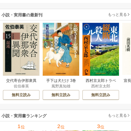
もっと見る
小説・実用書の最新刊
交代寄合伊那衆異
手下は犬だけ 3巻
西村京太郎トラベ
宣長
佐伯泰英
風野真知雄
西村京太郎
聞 15巻
ルミステリー・セ
レクション 2巻
無料立読み
無料立読み
無料立読み
もっと見る
小説・実用書ランキング
1
2
3
位
位
位