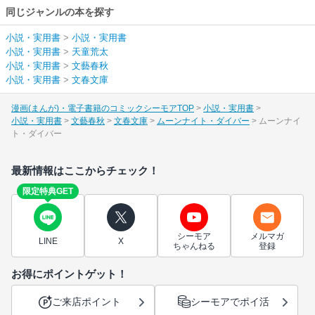
同じジャンルの本を探す
小説・実用書
>
小説・実用書
小説・実用書
>
天童荒太
小説・実用書
>
文藝春秋
小説・実用書
>
文春文庫
漫画(まんが)・電子書籍のコミックシーモアTOP
小説・実用書
小説・実用書
文藝春秋
文春文庫
ムーンナイト・ダイバー
ムーンナイ
ト・ダイバー
最新情報はここからチェック！
限定特典GET
シーモア
メルマガ
LINE
X
ちゃんねる
登録
お得にポイントゲット！
ご来店ポイント
シーモアでポイ活