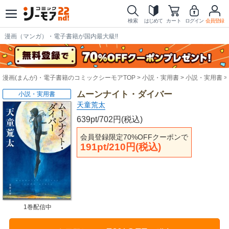
検索
はじめて
カート
ログイン
会員登録
漫画（マンガ）・電子書籍が国内最大級!!
漫画(まんが)・電子書籍のコミックシーモアTOP
小説・実用書
小説・実用書
ムーンナイト・ダイバー
小説・実用書
天童荒太
639pt/702円(税込)
会員登録限定70%OFFクーポンで
191pt/210円(税込)
1巻配信中