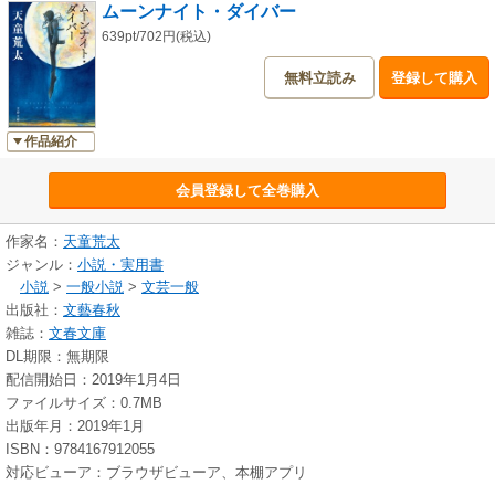
ムーンナイト・ダイバー
巻末に著者によるエッセイ、「失われた命への誠実な祈り（文庫版あとが
きに代えて）」を収録。
639pt/702円(税込)
無料立読み
登録して購入
作品紹介
会員登録して全巻購入
作家名：
天童荒太
ジャンル：
小説・実用書
小説
>
一般小説
>
文芸一般
出版社：
文藝春秋
雑誌：
文春文庫
DL期限：無期限
配信開始日：2019年1月4日
ファイルサイズ：0.7MB
出版年月：2019年1月
ISBN：9784167912055
対応ビューア：ブラウザビューア、本棚アプリ