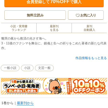
70%OFF
会員登録して
で購入
無料立読み
お気に入り
小説・実用書
最新刊
新刊
ランキング
を見る
自動購入
慟哭の夜から救済の光さす海へ。
3・11後のフクシマを舞台に、鎮魂と生への祈りをこめた著者の新たな代表
作。
ダイビングのインストラクターをつとめる舟作は、秘密の依頼者グループ
作品情報をもっと見る
の命をうけて、亡父の親友である文平とともに立入禁止の海域で引き揚げ
を行っていた。
一般小説
小説
文芸一般
光源は月光だけ――ふたりが《光のエリア》と呼ぶ、建屋周辺地域を抜け
た先の海底には「あの日」がまだそのまま残されていた。
依頼者グループの会が決めたルールにそむき、直接舟作とコンタクトをと
った眞部透子は、行方不明者である夫のしていた指輪を探さないでほしい
と告げるのだが……。
1巻から
｜
最新刊から