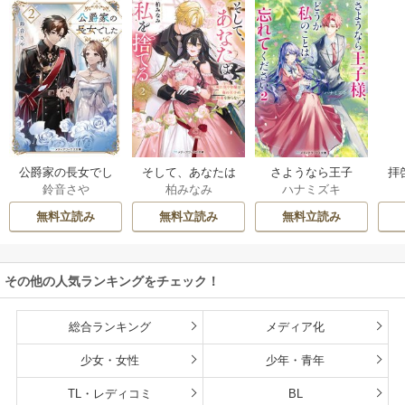
公爵家の長女でし
そして、あなたは
さようなら王子
拝
鈴音さや
柏みなみ
ハナミズキ
た
私を捨てる
様、どうか私のこ
様
とは忘れてくださ
無料立読み
無料立読み
無料立読み
い
その他の人気ランキングをチェック！
総合ランキング
メディア化
少女・女性
少年・青年
TL・レディコミ
BL