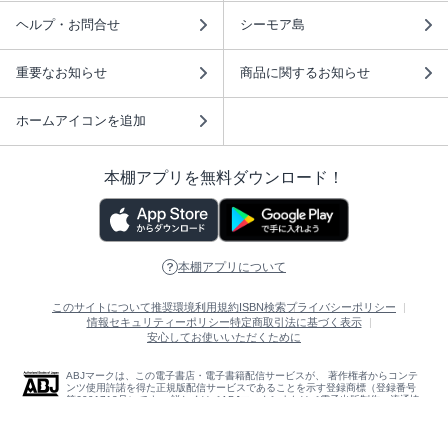
ヘルプ・お問合せ
シーモア島
重要なお知らせ
商品に関するお知らせ
ホームアイコンを追加
本棚アプリを無料ダウンロード！
本棚アプリについて
このサイトについて
推奨環境
利用規約
ISBN検索
プライバシーポリシー
情報セキュリティーポリシー
特定商取引法に基づく表示
安心してお使いいただくために
ABJマークは、この電子書店・電子書籍配信サービスが、 著作権者からコンテ
ンツ使用許諾を得た正規版配信サービスであることを示す登録商標（登録番号
第6091713号）です。 詳しくは［ABJマーク］または［電子出版制作・流通協
議会］で検索してください。
(C)NTTソルマーレ