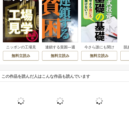
ニッポンの工場見
連鎖する貧困―週
今さら誰にも聞け
脱
学【食品編】 身近
刊東洋経済eビジネ
ない株式投資の基
刊
無料立読み
無料立読み
無料立読み
な食品のワクワク
ス新書No.266
礎の基礎―週刊東
工場―週刊東洋経
洋経済eビジネス新
済eビジネス新書N
書No.02
o.113
この作品を読んだ人はこんな作品も読んでいます