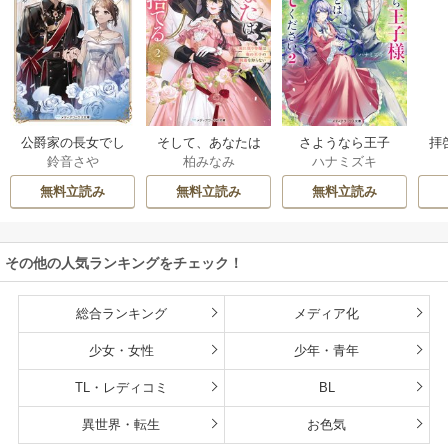
公爵家の長女でし
そして、あなたは
さようなら王子
拝
鈴音さや
柏みなみ
ハナミズキ
た
私を捨てる
様、どうか私のこ
様
とは忘れてくださ
無料立読み
無料立読み
無料立読み
い
その他の人気ランキングをチェック！
総合ランキング
メディア化
少女・女性
少年・青年
TL・レディコミ
BL
異世界・転生
お色気