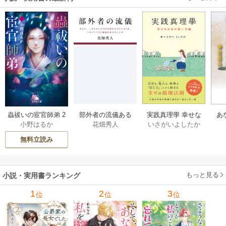
部外者の流儀ある
実践真理學 幸せな
蟲祓いの宦官師弟 2
あ
花畑秀人
いさがいよしたか
小野はるか
日、三木たかしの5
お金の使い方編 1巻
巻
せ
000曲を託されたぼ
無料立読み
くは、いかにして
その価値を最大化
したか 1巻
もっと見る
小説・実用書ランキング
1
2
3
位
位
位