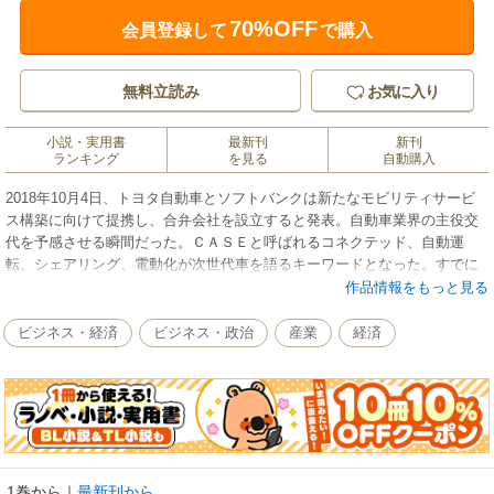
70%OFF
会員登録して
で購入
無料立読み
お気に入り
小説・実用書
最新刊
新刊
ランキング
を見る
自動購入
2018年10月4日、トヨタ自動車とソフトバンクは新たなモビリティサービ
ス構築に向けて提携し、合弁会社を設立すると発表。自動車業界の主役交
代を予感させる瞬間だった。ＣＡＳＥと呼ばれるコネクテッド、自動運
転、シェアリング、電動化が次世代車を語るキーワードとなった。すでに
ＣＡＳＥの波に乗り活況に沸いているのが、日本の電子部品や素材メーカ
作品情報をもっと見る
ーだ。日本電産、ＴＤＫ、京セラ、村田製作所、三菱ケミカル、旭化成、
三井化学のトップインタビューを交えながら、その展望と新主役たちの強
ビジネス・経済
ビジネス・政治
産業
経済
さの秘密に迫った。
本誌は『週刊東洋経済』2018年11月10日号掲載の29ページ分を電子化した
ものです。
1巻から
｜
最新刊から