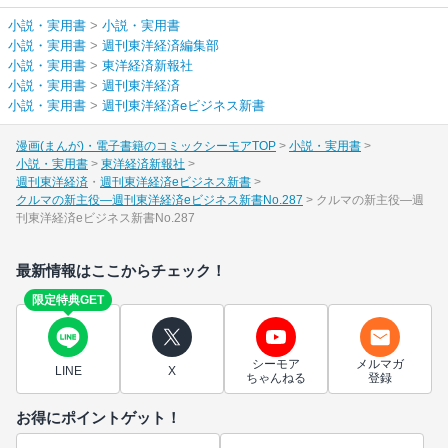
小説・実用書
>
小説・実用書
小説・実用書
>
週刊東洋経済編集部
小説・実用書
>
東洋経済新報社
小説・実用書
>
週刊東洋経済
小説・実用書
>
週刊東洋経済eビジネス新書
漫画(まんが)・電子書籍のコミックシーモアTOP
小説・実用書
小説・実用書
東洋経済新報社
週刊東洋経済
週刊東洋経済eビジネス新書
クルマの新主役―週刊東洋経済eビジネス新書No.287
クルマの新主役―週
刊東洋経済eビジネス新書No.287
最新情報はここからチェック！
限定特典GET
シーモア
メルマガ
LINE
X
ちゃんねる
登録
お得にポイントゲット！