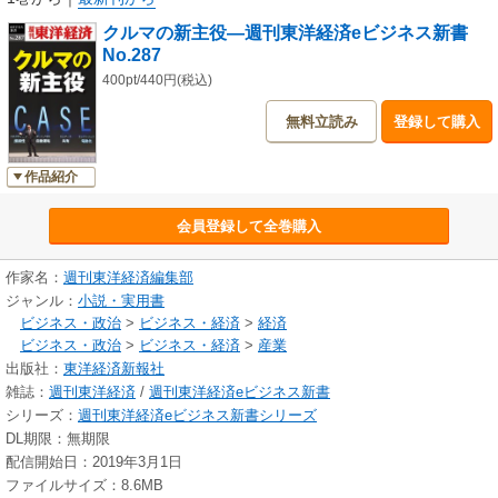
クルマの新主役―週刊東洋経済eビジネス新書
No.287
400pt/440円(税込)
無料立読み
登録して購入
作品紹介
会員登録して全巻購入
作家名：
週刊東洋経済編集部
ジャンル：
小説・実用書
ビジネス・政治
>
ビジネス・経済
>
経済
ビジネス・政治
>
ビジネス・経済
>
産業
出版社：
東洋経済新報社
雑誌：
週刊東洋経済
/
週刊東洋経済eビジネス新書
シリーズ：
週刊東洋経済eビジネス新書シリーズ
DL期限：無期限
配信開始日：2019年3月1日
ファイルサイズ：8.6MB