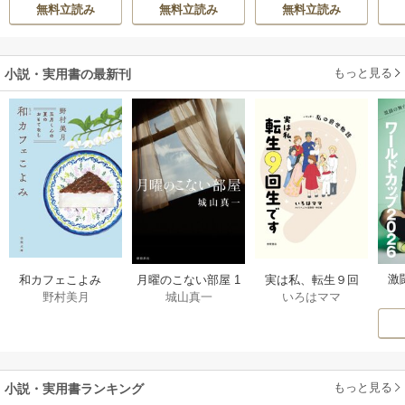
イ
希
/
ゆき哉
もんど
/
あんべよ
次期公爵様がなぜ
雛宮蝶鼠とりかえ
れ流す ～公爵家
無料立読み
無料立読み
無料立読み
しろう
か溺愛してきます
伝～
の落ちこぼれ令
嬢、嫁ぎ先で幸せ
を掴み取る～
もっと見る
小説・実用書の最新刊
激
和カフェこよみ
月曜のこない部屋 1
実は私、転生９回
野村美月
城山真一
いろはママ
前
五月くんの夏のお
巻
生です マンガ
ー
もてなし 1巻
私の前世物語 1巻
もっと見る
小説・実用書ランキング