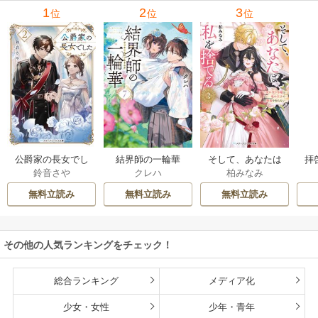
1
2
3
位
位
位
公爵家の長女でし
結界師の一輪華
そして、あなたは
拝
鈴音さや
クレハ
柏みなみ
た
私を捨てる
様
無料立読み
無料立読み
無料立読み
その他の人気ランキングをチェック！
総合ランキング
メディア化
少女・女性
少年・青年