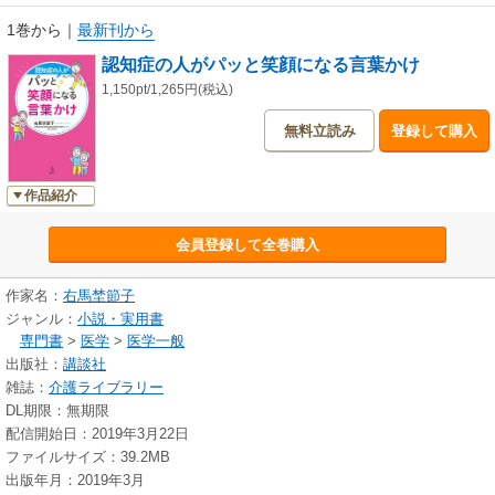
1巻から
｜
最新刊から
認知症の人がパッと笑顔になる言葉かけ
1,150pt/1,265円(税込)
無料立読み
登録して購入
作品紹介
会員登録して全巻購入
作家名：
右馬埜節子
ジャンル：
小説・実用書
専門書
>
医学
>
医学一般
出版社：
講談社
雑誌：
介護ライブラリー
DL期限：無期限
配信開始日：2019年3月22日
ファイルサイズ：39.2MB
出版年月：2019年3月