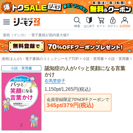
検索
はじめて
カート
ログイン
会員登録
漫画（マンガ）・電子書籍が国内最大級!!
漫画(まんが)・電子書籍のコミックシーモアTOP
小説・実用書
小説・実用書
認知症の人がパッと笑顔になる言葉
小説・実用書
かけ
右馬埜節子
1,150pt/1,265円(税込)
会員登録限定70%OFFクーポンで
345pt/379円(税込)