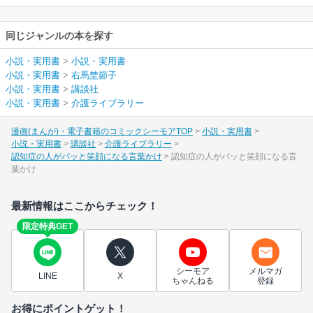
同じジャンルの本を探す
小説・実用書
>
小説・実用書
小説・実用書
>
右馬埜節子
小説・実用書
>
講談社
小説・実用書
>
介護ライブラリー
漫画(まんが)・電子書籍のコミックシーモアTOP
小説・実用書
小説・実用書
講談社
介護ライブラリー
認知症の人がパッと笑顔になる言葉かけ
認知症の人がパッと笑顔になる言
葉かけ
最新情報はここからチェック！
限定特典GET
シーモア
メルマガ
LINE
X
ちゃんねる
登録
お得にポイントゲット！