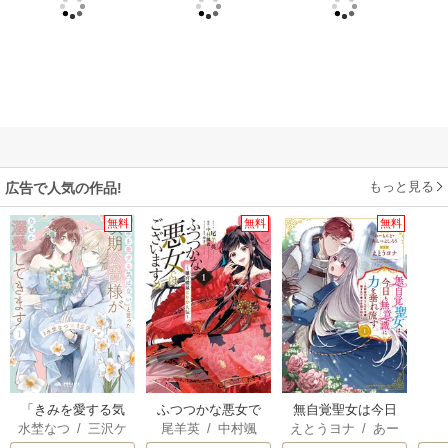
もっと見る
広告で人気の作品!
無料
無料
無料
「きみを愛する気
ふつつかな悪女で
無自覚聖女は今日
水埜なつ
/
三沢ケ
尾羊英
/
中村颯
えとうヨナ
/
あー
はない」と言った
はございますが ～
も無意識に力を垂