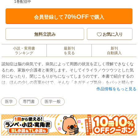
1巻配信中
70%OFF
会員登録して
で購入
無料立読み
お気に入り
小説・実用書
最新刊
新刊
ランキング
を見る
自動購入
認知症は脳の病気です。病気によって周囲の状況を正しく理解できなくな
るため、家族や介護者と衝突します。そしてイライラ／ウツウツとした気
分になったり、閉じこもりがちになってしまうのです。本書で紹介するの
は、ほんの少しの言葉かけで、そんな「ネガティブ気分」をパッと晴らす
方法。本人だけでなく、介護している人の心も・生活もパッと明るくなる
作品情報をもっと見る
ケアの技術を教えます。
医学
専門書
医学一般