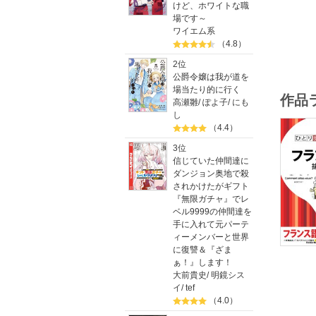
けど、ホワイトな職
場です～
ワイエム系
（4.8）
2位
公爵令嬢は我が道を
場当たり的に行く
作品
高瀬雛
/
ぽよ子
/
にも
し
（4.4）
3位
信じていた仲間達に
ダンジョン奥地で殺
されかけたがギフト
『無限ガチャ』でレ
ベル9999の仲間達を
手に入れて元パーテ
ィーメンバーと世界
に復讐＆『ざま
ぁ！』します！
大前貴史
/
明鏡シス
イ
/
tef
（4.0）