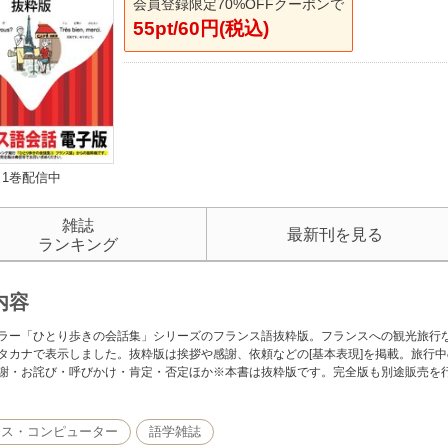
会員登録限定70%OFFクーポンで
55pt/60円(税込)
1巻配信中
雑誌
最新刊を見る
ランキング
内容
ラー「ひとり歩きの会話集」シリーズのフランス語抜粋版。フランスへの観光旅行
タカナで表示しました。抜粋版は挨拶や感謝、依頼などの[基本表現]を掲載。旅行
謝・お詫び・呼びかけ・肯定・否定ほか※本書は抜粋版です。完全版も別途販売を
ネス・コンピューター
語学雑誌