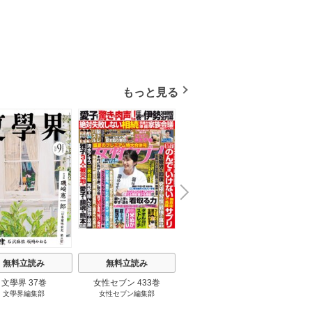
もっと見る
N
x
e
t
無料立読み
無料立読み
無料立読み
文學界 37巻
女性セブン 433巻
BE-PAL 147巻
文學界編集部
女性セブン編集部
ＢＥ－ＰＡＬ編集部