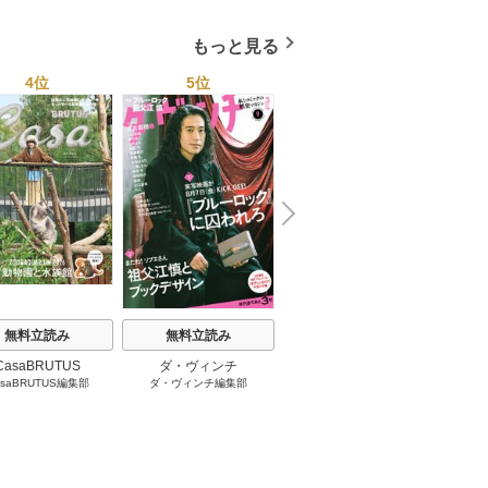
もっと見る
4位
5位
6位
N
x
e
t
声優グランプリ
無料立読み
無料立読み
声優グランプリ編集部
CasaBRUTUS
ダ・ヴィンチ
asaBRUTUS編集部
ダ・ヴィンチ編集部