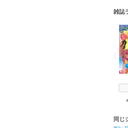
雑誌
o
v
P
r
e
i
u
同じ
雑誌・