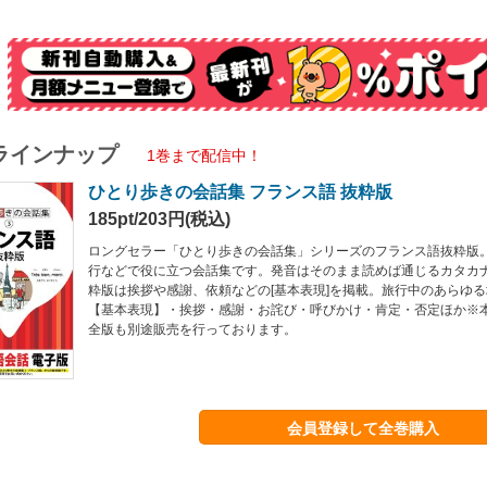
ラインナップ
1巻まで配信中！
ひとり歩きの会話集 フランス語 抜粋版
185pt/203円(税込)
ロングセラー「ひとり歩きの会話集」シリーズのフランス語抜粋版
行などで役に立つ会話集です。発音はそのまま読めば通じるカタカ
粋版は挨拶や感謝、依頼などの[基本表現]を掲載。旅行中のあらゆ
【基本表現】・挨拶・感謝・お詫び・呼びかけ・肯定・否定ほか※
全版も別途販売を行っております。
会員登録して全巻購入