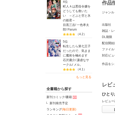
4位
作品
町人Ａは悪役令嬢を
どうしても救いた
ジャンル
い ～どぶと空と氷
の姫君～
出版社
目黒三吉
/
一色孝太
郎
/
Parum
雑誌・レ
（4.2）
DL期限
5位
配信開始
転生したら第七王子
ファイル
だったので、気まま
に魔術を極めます
対応ビュ
石沢庸介
/
謙虚なサ
作品をシ
ークル
/
メル。
（4.1）
もっと見る
レビ
全書籍から探す
ひとり
新刊コミック/書籍
レビュー
新刊発売予定
ランキング
(毎日更新)