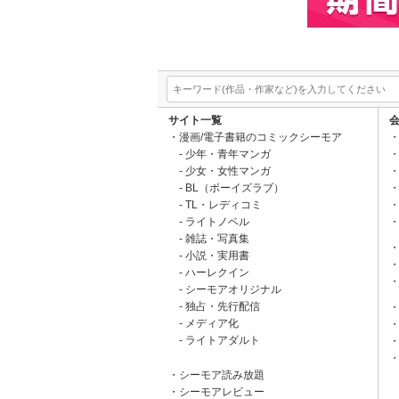
サイト一覧
漫画/電子書籍のコミックシーモア
少年・青年マンガ
少女・女性マンガ
BL（ボーイズラブ）
TL・レディコミ
ライトノベル
雑誌・写真集
小説・実用書
ハーレクイン
シーモアオリジナル
独占・先行配信
メディア化
ライトアダルト
シーモア読み放題
シーモアレビュー