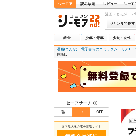
シーモア
読み放題
レビュー
シーモ
漫画（まんが）・
ジャンルで探す
総合
少年・青年
少女・女性
漫画(まんが)・電子書籍のコミックシーモアTOP
抜粋版
セーフサーチ
？
強
中
OFF
国内最大級の電子書籍サイト