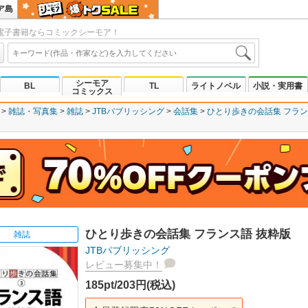
ア島
電子書籍ならコミックシーモア！
シーモア
BL
TL
ライトノベル
小説・実用書
コミックス
雑誌・写真集
雑誌
JTBパブリッシング
会話集
ひとり歩きの会話集 フラン
ひとり歩きの会話集 フランス語 抜粋版
雑誌
JTBパブリッシング
レビュー募集中！
185pt/203円(税込)