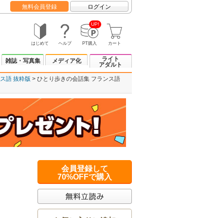
無料会員登録
ログイン
UP!
はじめて
ヘルプ
PT購入
カート
ライト
雑誌・写真集
メディア化
アダルト
ス語 抜粋版
ひとり歩きの会話集 フランス語
会員登録して
70%OFFで購入