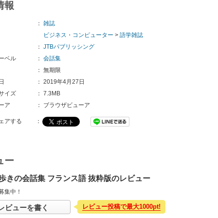
情報
：
雑誌
ビジネス・コンピューター
>
語学雑誌
：
JTBパブリッシング
ーベル
：
会話集
：
無期限
日
：
2019年4月27日
サイズ
：
7.3MB
ーア
：
ブラウザビューア
ェアする
：
ュー
歩きの会話集 フランス語 抜粋版のレビュー
募集中！
レビュー投稿で最大1000pt!
レビューを書く