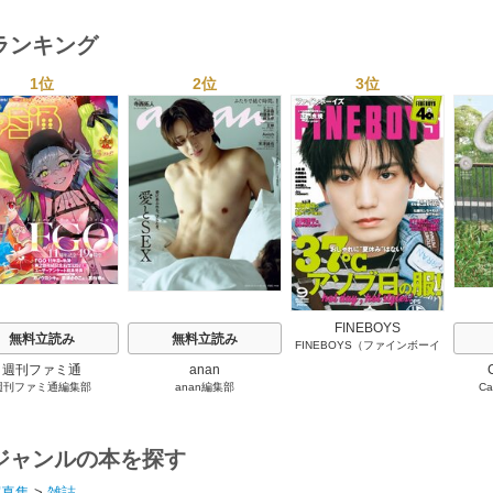
ランキング
1位
2位
3位
s
FINEBOYS
無料立読み
無料立読み
FINEBOYS（ファインボーイ
ズ）編集部
週刊ファミ通
anan
週刊ファミ通編集部
anan編集部
C
ジャンルの本を探す
写真集
>
雑誌