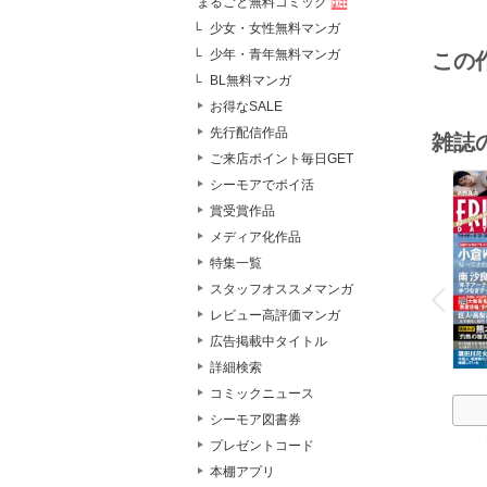
まるごと無料コミック
少女・女性無料マンガ
少年・青年無料マンガ
この
BL無料マンガ
お得なSALE
先行配信作品
雑誌
ご来店ポイント毎日GET
シーモアでポイ活
賞受賞作品
メディア化作品
特集一覧
o
v
スタッフオススメマンガ
P
r
e
i
u
レビュー高評価マンガ
広告掲載中タイトル
詳細検索
コミックニュース
シーモア図書券
プレゼントコード
本棚アプリ