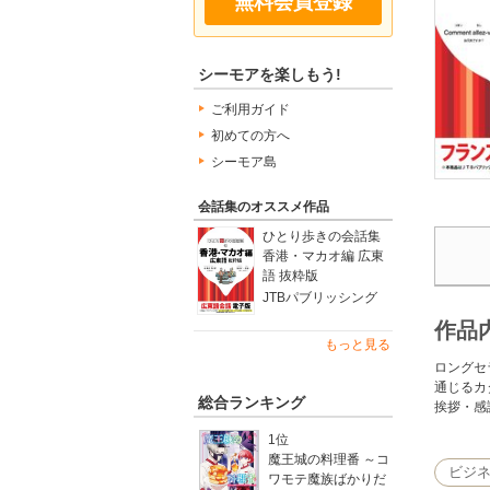
無料会員登録
シーモアを楽しもう!
ご利用ガイド
初めての方へ
シーモア島
会話集のオススメ作品
ひとり歩きの会話集
香港・マカオ編 広東
語 抜粋版
JTBパブリッシング
作品
もっと見る
ロングセ
通じるカ
総合ランキング
挨拶・感
1位
魔王城の料理番 ～コ
ビジ
ワモテ魔族ばかりだ