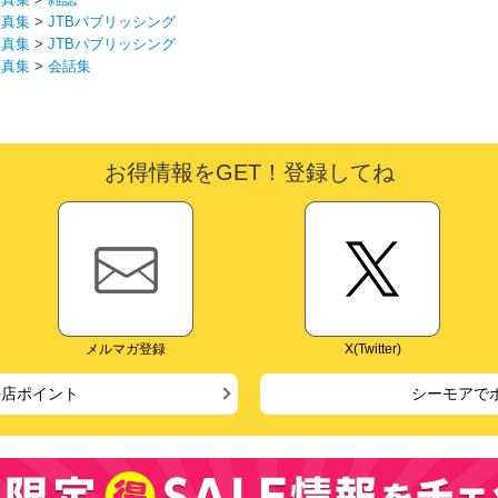
写真集
>
JTBパブリッシング
写真集
>
JTBパブリッシング
写真集
>
会話集
お得情報をGET！登録してね
メルマガ登録
X(Twitter)
来店ポイント
シーモアで