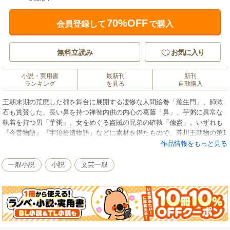
70%OFF
会員登録して
で購入
無料立読み
お気に入り
小説・実用書
最新刊
新刊
ランキング
を見る
自動購入
王朝末期の荒廃した都を舞台に展開する凄惨な人間絵巻「羅生門」、師漱
石も賞賛した、長い鼻を持つ禅智内供の内心の葛藤「鼻」、芋粥に異常な
執着を持つ男「芋粥」、女をめぐる盗賊の兄弟の確執「偸盗」。いずれも
『今昔物語』『宇治拾遺物語』などに素材を得たもので、芥川王朝物の第1
冊として編集。（解説＝中村真一郎）
作品情報をもっと見る
一般小説
小説
文芸一般