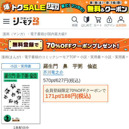
検索
はじめて
カート
ログイン
会員登録
漫画（マンガ）・電子書籍が国内最大級!!
漫画(まんが)・電子書籍のコミックシーモアTOP
小説・実用書
小説・実用書
羅生門 鼻 芋粥 偸盗
小説・実用書
芥川竜之介
570pt/627円(税込)
会員登録限定70%OFFクーポンで
171pt/188円(税込)
1巻配信中