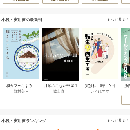
真実の恋を探しま
生活を満喫する
す！～
もっと見る
小説・実用書の最新刊
激
和カフェこよみ
月曜のこない部屋 1
実は私、転生９回
野村美月
城山真一
いろはママ
前
五月くんの夏のお
巻
生です マンガ
ー
もてなし 1巻
私の前世物語 1巻
もっと見る
小説・実用書ランキング