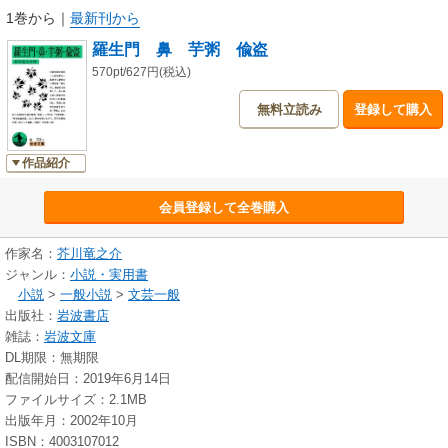
1巻から
｜
最新刊から
羅生門 鼻 芋粥 偸盗
570pt/627円(税込)
無料立読み
登録して購入
作品紹介
会員登録して全巻購入
作家名：
芥川竜之介
ジャンル：
小説・実用書
小説
>
一般小説
>
文芸一般
出版社：
岩波書店
雑誌：
岩波文庫
DL期限：無期限
配信開始日：2019年6月14日
ファイルサイズ：2.1MB
出版年月：2002年10月
ISBN：4003107012