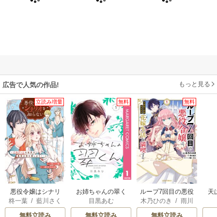
もっと見る
広告で人気の作品!
立読み増量
無料
無料
悪役令嬢はシナリ
お姉ちゃんの翠く
ループ7回目の悪役
天
柊一葉
/
藍川さく
目黒あむ
木乃ひのき
/
雨川
オを知らない ～乙
ん
令嬢は、元敵国で
ら
透子
/
八美☆わん
女ゲームの世界で
自由気ままな花嫁
無料立読み
無料立読み
無料立読み