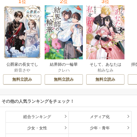
1
2
3
位
位
位
公爵家の長女でし
結界師の一輪華
そして、あなたは
拝
鈴音さや
クレハ
柏みなみ
た
私を捨てる
様
無料立読み
無料立読み
無料立読み
その他の人気ランキングをチェック！
総合ランキング
メディア化
少女・女性
少年・青年