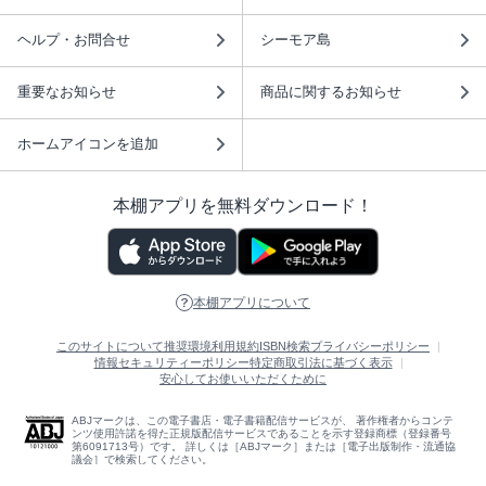
ヘルプ・お問合せ
シーモア島
重要なお知らせ
商品に関するお知らせ
ホームアイコンを追加
本棚アプリを無料ダウンロード！
本棚アプリについて
このサイトについて
推奨環境
利用規約
ISBN検索
プライバシーポリシー
情報セキュリティーポリシー
特定商取引法に基づく表示
安心してお使いいただくために
ABJマークは、この電子書店・電子書籍配信サービスが、 著作権者からコンテ
ンツ使用許諾を得た正規版配信サービスであることを示す登録商標（登録番号
第6091713号）です。 詳しくは［ABJマーク］または［電子出版制作・流通協
議会］で検索してください。