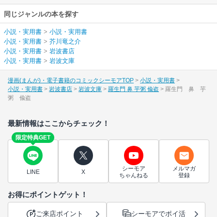
同じジャンルの本を探す
小説・実用書
>
小説・実用書
小説・実用書
>
芥川竜之介
小説・実用書
>
岩波書店
小説・実用書
>
岩波文庫
漫画(まんが)・電子書籍のコミックシーモアTOP
小説・実用書
小説・実用書
岩波書店
岩波文庫
羅生門 鼻 芋粥 偸盗
羅生門 鼻 芋
粥 偸盗
最新情報はここからチェック！
限定特典GET
シーモア
メルマガ
LINE
X
ちゃんねる
登録
お得にポイントゲット！
ご来店ポイント
シーモアでポイ活