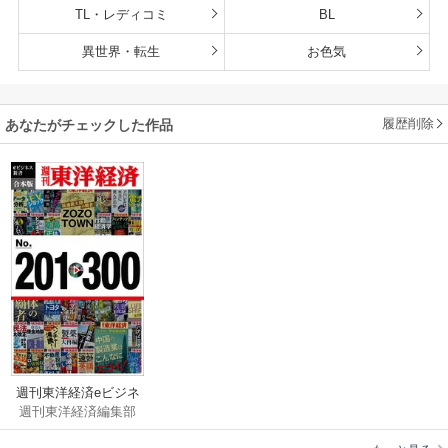
TL・レディコミ
BL
異世界・転生
お色気
履歴削除
あなたがチェックした作品
週刊東洋経済eビジネ
週刊東洋経済編集部
ス新書 合本版 201－
300