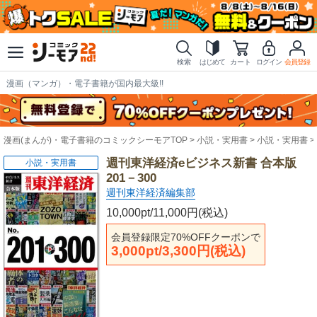
検索
はじめて
カート
ログイン
会員登録
漫画（マンガ）・電子書籍が国内最大級!!
漫画(まんが)・電子書籍のコミックシーモアTOP
小説・実用書
小説・実用書
週刊東洋経済eビジネス新書 合本版
小説・実用書
201－300
週刊東洋経済編集部
10,000pt/11,000円(税込)
会員登録限定70%OFFクーポンで
3,000pt/3,300円(税込)