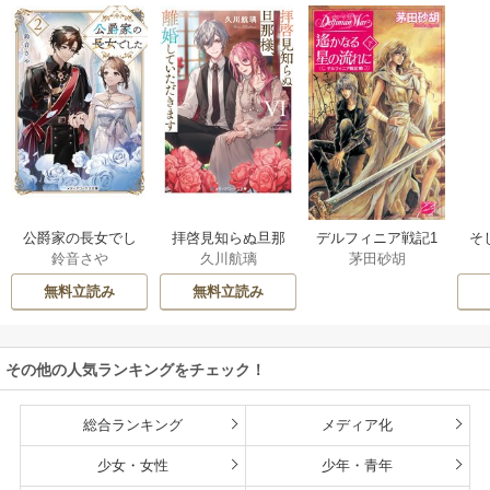
公爵家の長女でし
拝啓見知らぬ旦那
そ
デルフィニア戦記1
鈴音さや
久川航璃
茅田砂胡
た
様、離婚していた
だきます
無料立読み
無料立読み
その他の人気ランキングをチェック！
総合ランキング
メディア化
少女・女性
少年・青年