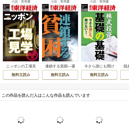
小説・実用書
小説・実用書
小説・実用書
ニッポンの工場見
連鎖する貧困―週
今さら誰にも聞け
脱
学【食品編】 身近
刊東洋経済eビジネ
ない株式投資の基
刊
無料立読み
無料立読み
無料立読み
な食品のワクワク
ス新書No.266
礎の基礎―週刊東
工場―週刊東洋経
洋経済eビジネス新
済eビジネス新書N
書No.02
o.113
この作品を読んだ人はこんな作品も読んでいます