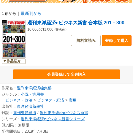
1巻から
｜
最新刊から
週刊東洋経済eビジネス新書 合本版 201－300
10,000pt/11,000円(税込)
無料立読み
登録して購入
作品紹介
会員登録して全巻購入
作家名：
週刊東洋経済編集部
ジャンル：
小説・実用書
ビジネス・政治
>
ビジネス・経済
>
実用
出版社：
東洋経済新報社
雑誌：
週刊東洋経済
/
週刊東洋経済eビジネス新書
シリーズ：
週刊東洋経済eビジネス新書シリーズ
DL期限：無期限
配信開始日：2019年7月3日