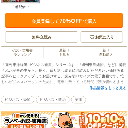
1巻配信中
70%OFF
会員登録して
で購入
無料立読み
お気に入り
小説・実用書
最新刊
新刊
ランキング
を見る
自動購入
「週刊東洋経済eビジネス新書」シリーズは、『週刊東洋経済』などに掲載
された記事の中から、長く、繰り返し読者にお読みいただきたい価値ある
記事をピックアップしてお届けする、読み切りサイズの電子書籍です。忙
しいビジネスパーソンのために、電車に乗っている時間で読み切れるよう
にワン・テーマを再構成（一部加筆修正あり）してあります。
作品情報をもっと見る
2013年5月の発刊から毎週更新を重ね、2019年6月、累計300号に到達しま
した。
ビジネス・経済
ビジネス・政治
実用
本書は、201号から300号までをまとめた合本版として刊行いたします。