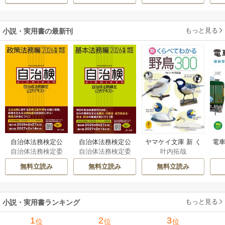
溺愛されています
伝～
もっと見る
小説・実用書の最新刊
自治体法務検定公
自治体法務検定公
ヤマケイ文庫 新 く
電車
自治体法務検定委
自治体法務検定委
叶内拓哉
式テキスト 政策
式テキスト 基本
らべてわかる野鳥3
型
員会
員会
法務編 ２０２６
法務編 ２０２６
00 1巻
無料立読み
無料立読み
無料立読み
年度検定対応 1巻
年度検定対応 1巻
もっと見る
小説・実用書ランキング
1
2
3
位
位
位