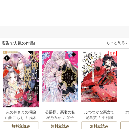
もっと見る
広告で人気の作品!
無料
火の神さまの掃除
公爵様、悪妻の私
ふつつかな悪女で
山田こもも
/
浅木
桜乃みか
/
琴子
尾羊英
/
中村颯
人ですが、いつの
はもう放っておい
はございますが ～
伊都
/
SNC
希
/
ゆき哉
間にか花嫁として
てください
雛宮蝶鼠とりかえ
無料立読み
無料立読み
無料立読み