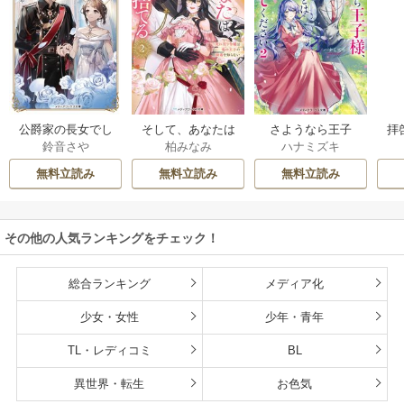
公爵家の長女でし
そして、あなたは
さようなら王子
拝
鈴音さや
柏みなみ
ハナミズキ
た
私を捨てる
様、どうか私のこ
様
とは忘れてくださ
無料立読み
無料立読み
無料立読み
い
その他の人気ランキングをチェック！
総合ランキング
メディア化
少女・女性
少年・青年
TL・レディコミ
BL
異世界・転生
お色気