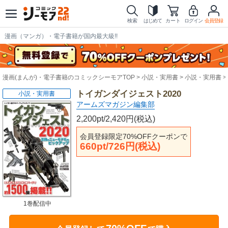
検索
はじめて
カート
ログイン
会員登録
漫画（マンガ）・電子書籍が国内最大級!!
漫画(まんが)・電子書籍のコミックシーモアTOP
小説・実用書
小説・実用書
トイガンダイジェスト2020
小説・実用書
アームズマガジン編集部
2,200pt/2,420円(税込)
会員登録限定70%OFFクーポンで
660pt/726円(税込)
1巻配信中