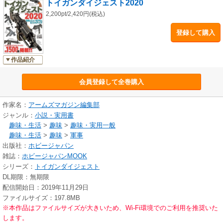
トイガンダイジェスト2020
2,200pt/2,420円(税込)
登録して購入
作品紹介
会員登録して全巻購入
作家名：
アームズマガジン編集部
ジャンル：
小説・実用書
趣味・生活
>
趣味
>
趣味・実用一般
趣味・生活
>
趣味
>
軍事
出版社：
ホビージャパン
雑誌：
ホビージャパンMOOK
シリーズ：
トイガンダイジェスト
DL期限：無期限
配信開始日：2019年11月29日
ファイルサイズ：197.8MB
※本作品はファイルサイズが大きいため、Wi-Fi環境でのご利用を推奨いた
します。