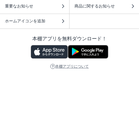
重要なお知らせ
商品に関するお知らせ
ホームアイコンを追加
本棚アプリを無料ダウンロード！
本棚アプリについて
このサイトについて
推奨環境
利用規約
ISBN検索
プライバシーポリシー
情報セキュリティーポリシー
特定商取引法に基づく表示
安心してお使いいただくために
ABJマークは、この電子書店・電子書籍配信サービスが、 著作権者からコンテ
ンツ使用許諾を得た正規版配信サービスであることを示す登録商標（登録番号
第6091713号）です。 詳しくは［ABJマーク］または［電子出版制作・流通協
議会］で検索してください。
(C)NTTソルマーレ