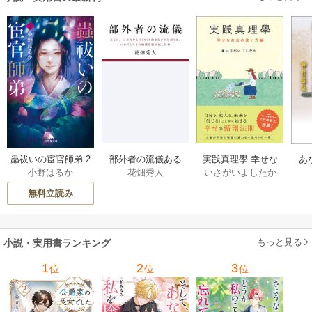
部外者の流儀ある
実践真理學 幸せな
蟲祓いの宦官師弟 2
あ
花畑秀人
いさがいよしたか
小野はるか
日、三木たかしの5
お金の使い方編 1巻
巻
せ
000曲を託されたぼ
無料立読み
くは、いかにして
その価値を最大化
したか 1巻
もっと見る
小説・実用書ランキング
1
2
3
位
位
位