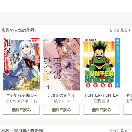
もっと見る
広告で人気の作品!
無料
ブチ切れ令嬢は報
ホタルの嫁入り
HUNTER×HUNTER
葬
はぐれメタボ
/
お
橘オレコ
冨樫義博
山
復を誓いました。
モノクロ版
おのいも
/
昌未
無料立読み
無料立読み
無料立読み
もっと見る
小説・実用書の最新刊