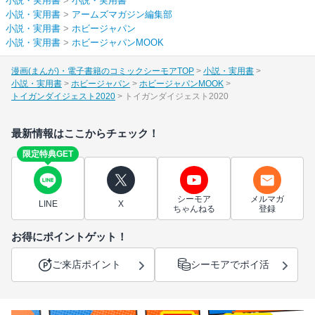
小説・実用書
>
小説・実用書
小説・実用書
>
アームズマガジン編集部
小説・実用書
>
ホビージャパン
小説・実用書
>
ホビージャパンMOOK
漫画(まんが)・電子書籍のコミックシーモアTOP
小説・実用書
小説・実用書
ホビージャパン
ホビージャパンMOOK
トイガンダイジェスト2020
トイガンダイジェスト2020
最新情報はここからチェック！
限定特典GET
シーモア
メルマガ
LINE
X
ちゃんねる
登録
お得にポイントゲット！
ご来店ポイント
シーモアでポイ活