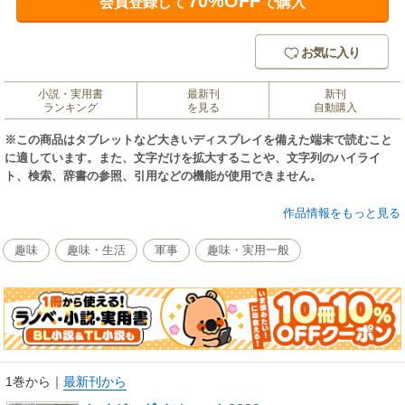
70%OFF
会員登録して
で購入
お気に入り
小説・実用書
最新刊
新刊
ランキング
を見る
自動購入
※この商品はタブレットなど大きいディスプレイを備えた端末で読むこと
に適しています。また、文字だけを拡大することや、文字列のハイライ
ト、検索、辞書の参照、引用などの機能が使用できません。
発刊から10年以上経ち、毎年恒例となっているトイガンダイジェスト。
作品情報をもっと見る
2020年バージョンは、総ページ数300ページを超え、掲載挺数もエアガ
ン、モデルガンあわせて1800挺以上を予定です。特集コーナーを追加し、
趣味
趣味・生活
軍事
趣味・実用一般
現在のトレンドになっている機種やカテゴリーを比較形式でより詳しく解
説します。2019年に発売された国内外の商品を紹介する最新モデルピック
アップでは、ディテール解説に加えて実射インプレッションも掲載。また
既存商品を集めたオールカタログコーナーでは、すでに掲載済の商品はも
ちろん、未掲載商品も可能な限り掲載します。【コンテンツ】●2020年注
目のニューモデル●最新エアガンピックアップ●エアガンオールカタログ(ラ
イフル/ハンドガン/U18)●最新モデルガンピックアップ●モデルガンオール
1巻から
｜
最新刊から
カタログ(ライフル/ハンドガン)