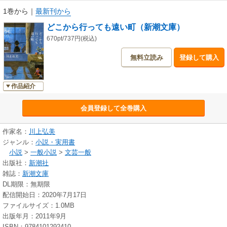
1巻から
｜
最新刊から
どこから行っても遠い町（新潮文庫）
670pt/737円(税込)
無料立読み
登録して購入
作品紹介
会員登録して全巻購入
作家名：
川上弘美
ジャンル：
小説・実用書
小説
>
一般小説
>
文芸一般
出版社：
新潮社
雑誌：
新潮文庫
DL期限：無期限
配信開始日：2020年7月17日
ファイルサイズ：1.0MB
出版年月：2011年9月
ISBN：9784101292410