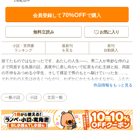
1巻配信中
70%OFF
会員登録して
で購入
無料立読み
お気に入り
小説・実用書
最新刊
新刊
ランキング
を見る
自動購入
捨てたものではなかったです、あたしの人生――。男二人が奇妙な仲のよ
さで同居する魚屋の話、真夜中に差し向かいで紅茶をのむ主婦と姑、両親
の不仲をみつめる小学生、そして裸足で男のもとへ駆けていった女……。
それぞれの人生はゆるくつながり、わずかにかたちをかえながら、ふたた
び続いていく。東京の小さな町を舞台に、平凡な日々の豊かさとあやうさ
作品情報をもっと見る
を映し出す連作短篇小説。
一般小説
小説
文芸一般