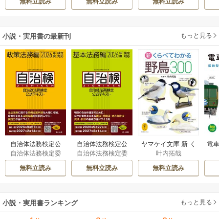
無料立読み
無料立読み
無料立読み
もっと見る
小説・実用書の最新刊
自治体法務検定公
自治体法務検定公
ヤマケイ文庫 新 く
電車
自治体法務検定委
自治体法務検定委
叶内拓哉
式テキスト 政策
式テキスト 基本
らべてわかる野鳥3
型
員会
員会
法務編 ２０２６
法務編 ２０２６
00 1巻
無料立読み
無料立読み
無料立読み
年度検定対応 1巻
年度検定対応 1巻
もっと見る
小説・実用書ランキング