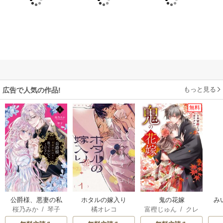
もっと見る
広告で人気の作品!
無料
公爵様、悪妻の私
ホタルの嫁入り
鬼の花嫁
み
桜乃みか
/
琴子
橘オレコ
富樫じゅん
/
クレ
はもう放っておい
ハ
てください