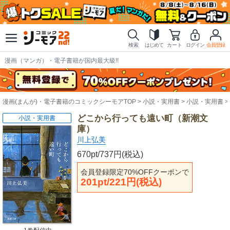
検索
はじめて
カート
ログイン
会員登録
漫画（マンガ）・電子書籍が国内最大級!!
漫画(まんが)・電子書籍のコミックシーモアTOP
小説・実用書
小説・実用書
どこから行っても遠い町（新潮文
小説・実用書
庫）
川上弘美
670pt/737円(税込)
会員登録限定70%OFFクーポンで
201pt/221円(税込)