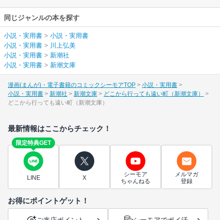
同じジャンルの本を探す
小説・実用書
>
小説・実用書
小説・実用書
>
川上弘美
小説・実用書
>
新潮社
小説・実用書
>
新潮文庫
漫画(まんが)・電子書籍のコミックシーモアTOP
小説・実用書
小説・実用書
新潮社
新潮文庫
どこから行っても遠い町（新潮文庫）
どこから行っても遠い町（新潮文庫）
最新情報はここからチェック！
限定特典GET
シーモア
メルマガ
LINE
X
ちゃんねる
登録
お得にポイントゲット！