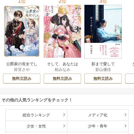
1
2
3
位
位
位
公爵家の長女でし
そして、あなたは
影まで愛して
鈴音さや
柏みなみ
影山優佳
た
私を捨てる
無料立読み
無料立読み
無料立読み
その他の人気ランキングをチェック！
総合ランキング
メディア化
少女・女性
少年・青年