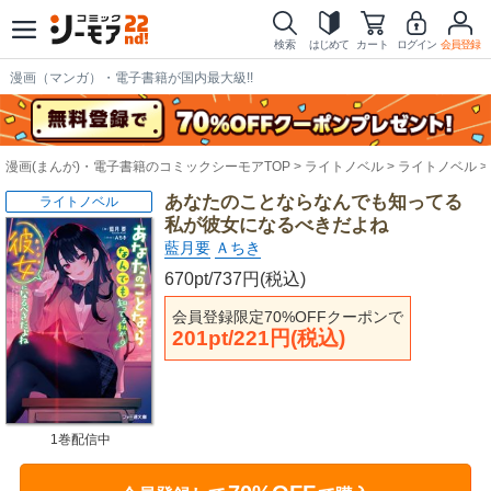
検索
はじめて
カート
ログイン
会員登録
漫画（マンガ）・電子書籍が国内最大級!!
漫画(まんが)・電子書籍のコミックシーモアTOP
ライトノベル
ライトノベル
あなたのことならなんでも知ってる
ライトノベル
私が彼女になるべきだよね
藍月要
Ａちき
670pt/737円(税込)
会員登録限定70%OFFクーポンで
201pt/221円(税込)
1巻配信中