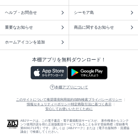
ヘルプ・お問合せ
シーモア島
重要なお知らせ
商品に関するお知らせ
ホームアイコンを追加
本棚アプリを無料ダウンロード！
本棚アプリについて
このサイトについて
推奨環境
利用規約
ISBN検索
プライバシーポリシー
情報セキュリティーポリシー
特定商取引法に基づく表示
安心してお使いいただくために
ABJマークは、この電子書店・電子書籍配信サービスが、 著作権者からコンテ
ンツ使用許諾を得た正規版配信サービスであることを示す登録商標（登録番号
第6091713号）です。 詳しくは［ABJマーク］または［電子出版制作・流通協
議会］で検索してください。