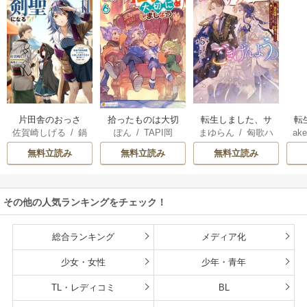
片田舎のおっさ
拾ったものは大切
転生しました、サ
転
佐賀崎しげる
/
鍋
ぽん
/
TAPI岡
まゆらん
/
匈歌ハ
ake
ん、剣聖になる
にしましょう ～子
ラナ・キンジェで
帝
島テツヒロ
トリ
～ただの田舎の剣
狼に気に入られた
す。ごきげんよ
る
無料立読み
無料立読み
無料立読み
術師範だったの
男の転移物語～
う。
に、大成した弟子
たちが俺を放って
その他の人気ランキングをチェック！
くれない件～
総合ランキング
メディア化
少女・女性
少年・青年
TL・レディコミ
BL