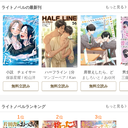
す～
もっと見る
ライトノベルの最新刊
小説 チェイサー
席替えしたら、ど
男
ハーフライン［分
保坂星耀
/
松山洋
ましろいと
/
あゆ河
三
マンゴーベア
/
Kan
ゲームW 13巻
うやら後ろの男が
で
冊版] 56巻
apy
/
加藤智子
俺のこと好きらし
れる
無料立読み
無料立読み
無料立読み
い 2巻
もっと見る
ライトノベルランキング
1
2
3
位
位
位