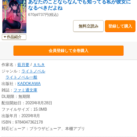
あなたのことならなんでも知ってる私が彼女に
なるべきだよね
670pt/737円(税込)
無料立読み
登録して購入
作品紹介
会員登録して全巻購入
作家名：
藍月要
/
Ａちき
ジャンル：
ライトノベル
ライトノベル一般
出版社：
KADOKAWA
雑誌：
ファミ通文庫
DL期限：無期限
配信開始日：2020年8月28日
ファイルサイズ：15.0MB
出版年月：2020年8月
ISBN：9784047362178
対応ビューア：ブラウザビューア、本棚アプリ