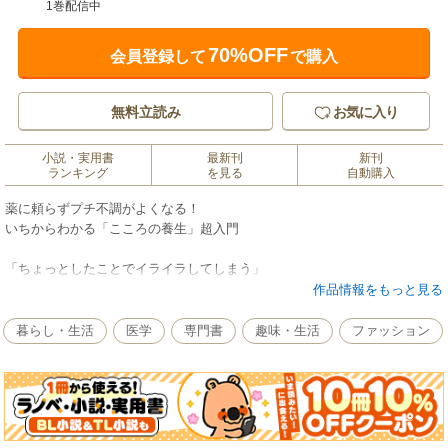
1巻配信中
70%OFF
会員登録して
で購入
無料立読み
お気に入り
小説・実用書
最新刊
新刊
ランキング
を見る
自動購入
薬に頼らずプチ不調がよくなる！
いちからわかる「こころの養生」超入門
「ちょっとしたことでイライラしてしまう」
「夜、不安で眠れない」
作品情報をもっと見る
「なぜかやる気がでなくて仕事に集中できない」
暮らし・生活
医学
専門書
趣味・生活
ファッション
病院に行くほどではないけれど、ちょっとしたこころの不調に悩まされて
いる人へ。
Twitterやnoteで人気の漢方アドバイザー・タクヤ先生が、中医学の視点か
ら、こころをいたわり健康に暮らすための過ごしかたを紹介。
考えかたや習慣を少し変えるだけで、日々をぐっとラクに過ごせるように