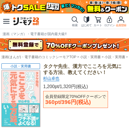
検索
はじめて
カート
ログイン
会員登録
漫画（マンガ）・電子書籍が国内最大級!!
漫画(まんが)・電子書籍のコミックシーモアTOP
小説・実用書
小説・実用書
タクヤ先生、漢方でこころを元気に
小説・実用書
する方法、教えてください！
杉山卓也
1,200pt/1,320円(税込)
会員登録限定70%OFFクーポンで
360pt/396円(税込)