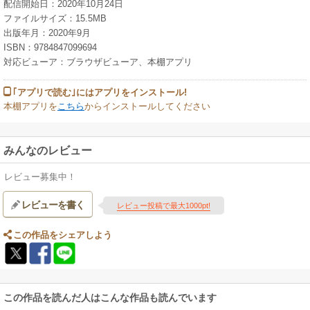
配信開始日：2020年10月24日
「Takuya kanpo consulting」などの経営、オンラインサロンの主宰など幅
ファイルサイズ：15.5MB
広く活動している。
出版年月：2020年9月
主な著書に、『漢方でわかる 上手な「こころ」の休ませ方』（三笠書
ISBN：9784847099694
房）、『不調が消える食べもの事典』（あさ出版）、『現場で使える 薬剤
対応ビューア：ブラウザビューア、本棚アプリ
師・登録販売者のための漢方相談便利帖 症状からチャートで選ぶ漢方薬』
（翔泳社）などがある。
Twitter： @takuyasensei
｢アプリで読む｣にはアプリをインストール!
本棚アプリを
こちら
からインストールしてください
みんなのレビュー
レビュー募集中！
レビューを書く
レビュー投稿で最大1000pt!
この作品をシェアしよう
この作品を読んだ人はこんな作品も読んでいます