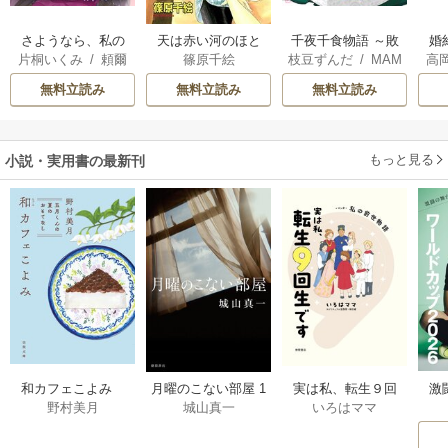
さようなら、私の
天は赤い河のほと
千夜千食物語 ～敗
婚
片桐いくみ
/
頼爾
篠原千絵
枝豆ずんだ
/
MAM
高
冷遇生活 ～パーテ
り
国の姫ですが氷の
っ
AKOTO
/
鴉羽凛燈
の
ィーで声をかけて
皇子殿下がどうも
国
無料立読み
無料立読み
無料立読み
きたのがヤバい男
溺愛してくれてい
だった件
ます～
もっと見る
小説・実用書の最新刊
激
和カフェこよみ
月曜のこない部屋 1
実は私、転生９回
野村美月
城山真一
いろはママ
前
五月くんの夏のお
巻
生です マンガ
ー
もてなし 1巻
私の前世物語 1巻