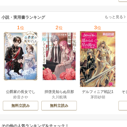
もっと見る
小説・実用書ランキング
1
2
3
位
位
位
公爵家の長女でし
拝啓見知らぬ旦那
そ
デルフィニア戦記1
鈴音さや
久川航璃
茅田砂胡
た
様、離婚していた
だきます
無料立読み
無料立読み
その他の人気ランキングをチェック！