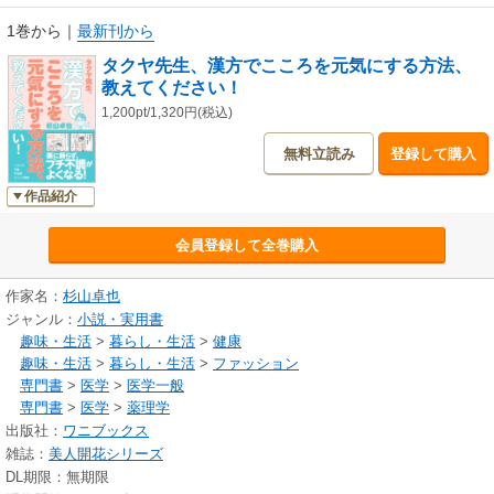
なります。
イライラ、不眠、憂うつ感などの症状別の対処法や、季節の不調におすす
1巻から
｜
最新刊から
めの漢方薬・食べ物も掲載。
タクヤ先生、漢方でこころを元気にする方法、
教えてください！
４コマ漫画付きだから、漢方初心者でも楽しみながら学べます。
1,200pt/1,320円(税込)
無料立読み
登録して購入
【もくじ】
第１章 こころの持ちかた
作品紹介
第２章 日々の過ごしかた
第３章 症状別 こころの癒やしかた
第４章 季節の養生
会員登録して全巻購入
巻末付録 こころの不調を防ぐ 中医学の基礎知識
作家名：
杉山卓也
ジャンル：
小説・実用書
【著者プロフィール】
趣味・生活
>
暮らし・生活
>
健康
杉山卓也 （すぎやま たくや）
趣味・生活
>
暮らし・生活
>
ファッション
漢方薬剤師、漢方アドバイザー、神奈川中医薬研究会会長、星薬科大学非
専門書
>
医学
>
医学一般
常勤講師。
専門書
>
医学
>
薬理学
神奈川県にある「漢方のスギヤマ薬局」で予約制の健康相談を行うかたわ
出版社：
ワニブックス
ら、中医学講師として年間100本ものセミナーを全国で開催。
雑誌：
美人開花シリーズ
また、完全予約制の漢方相談処「成城漢方たまり」、中医学の専門スクー
DL期限：無期限
ル「tamari中医学養生学院」、漢方薬局経営者向けのコンサルタント会社