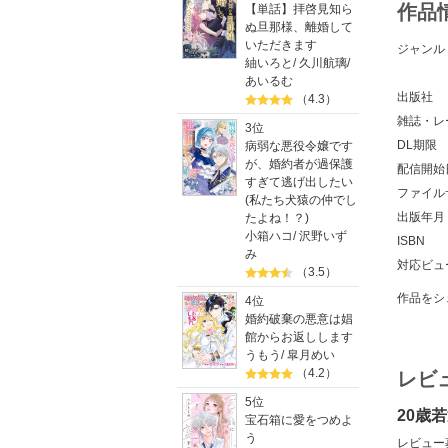
作品
【単話】拝啓見知ら
ぬ旦那様、離婚して
いただきます
ジャンル
紬いろと
/
久川航璃
/
あいるむ
出版社
（4.3）
雑誌・レ
3位
DL期限
病弱な悪役令嬢です
が、婚約者が過保護
配信開始
すぎて逃げ出したい
ファイル
(私たち犬猿の仲でし
出版年月
たよね！？)
小箱ハコ
/
沢野いず
ISBN
み
対応ビュ
（3.5）
作品をシ
4位
婚約破棄の悪意は娼
館からお返しします
うもう
/
皐月めい
（4.2）
レビ
5位
20歳
宝石箱に愛をつめよ
う
レビュー