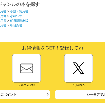
ジャンルの本を探す
実用書
>
小説・実用書
実用書
>
小林弘幸
実用書
>
朝日新聞出版
実用書
>
朝日新書
お得情報をGET！登録してね
メルマガ登録
X(Twitter)
来店ポイント
シーモアで