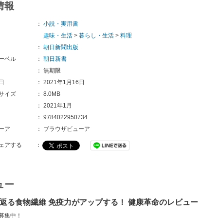
情報
：
小説・実用書
趣味・生活
>
暮らし・生活
>
料理
：
朝日新聞出版
ーベル
：
朝日新書
：
無期限
日
：
2021年1月16日
サイズ
：
8.0MB
：
2021年1月
：
9784022950734
ーア
：
ブラウザビューア
ェアする
：
ュー
若返る食物繊維 免疫力がアップする！ 健康革命のレビュー
募集中！