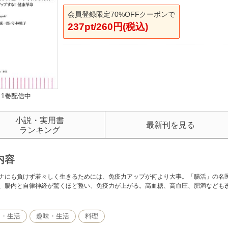
会員登録限定70%OFFクーポンで
237pt/260円(税込)
1巻配信中
小説・実用書
最新刊を見る
ランキング
内容
ナにも負けず若々しく生きるためには、免疫力アップが何より大事。「腸活」の名
、腸内と自律神経が驚くほど整い、免疫力が上がる。高血糖、高血圧、肥満なども
し・生活
趣味・生活
料理