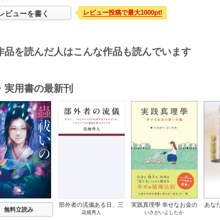
レビュー投稿で最大1000pt!
レビューを書く
作品を読んだ人はこんな作品も読んでいます
・実用書の最新刊
s
部外者の流儀ある日、三
実践真理學 幸せなお金の
あな
無料立読み
花畑秀人
いさがいよしたか
木たかしの5000曲を託さ
使い方編 1巻