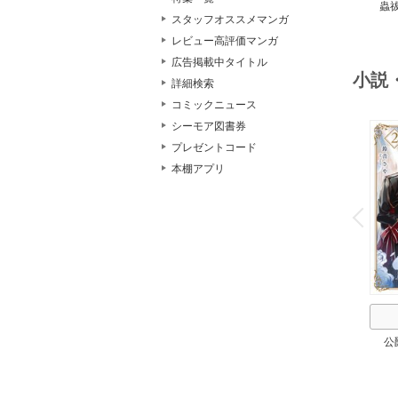
蟲
スタッフオススメマンガ
レビュー高評価マンガ
広告掲載中タイトル
小説
詳細検索
コミックニュース
シーモア図書券
プレゼントコード
本棚アプリ
o
v
P
r
e
i
u
公