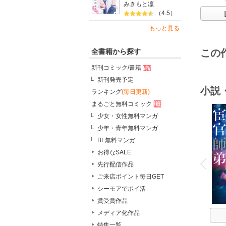
みきもと凜
（4.5）
もっと見る
全書籍から探す
この
新刊コミック/書籍
新刊発売予定
小説
ランキング
(毎日更新)
まるごと無料コミック
少女・女性無料マンガ
少年・青年無料マンガ
BL無料マンガ
o
お得なSALE
v
P
r
e
i
u
先行配信作品
ご来店ポイント毎日GET
シーモアでポイ活
賞受賞作品
メディア化作品
特集一覧