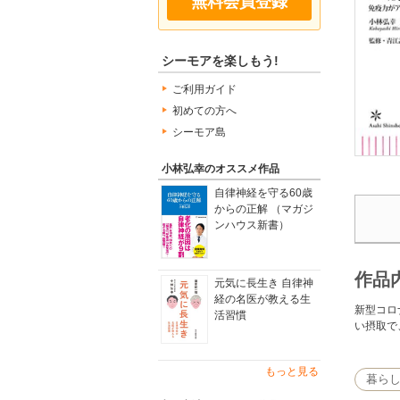
無料会員登録
シーモアを楽しもう!
ご利用ガイド
初めての方へ
シーモア島
小林弘幸のオススメ作品
自律神経を守る60歳
からの正解 （マガジ
ンハウス新書）
作品
元気に長生き 自律神
経の名医が教える生
新型コロ
活習慣
い摂取で
もっと見る
暮ら