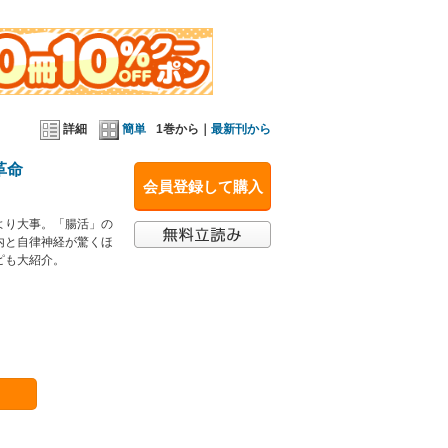
詳細
簡単
1巻から｜
最新刊から
革命
会員登録して購入
より大事。「腸活」の
内と自律神経が驚くほ
ピも大紹介。