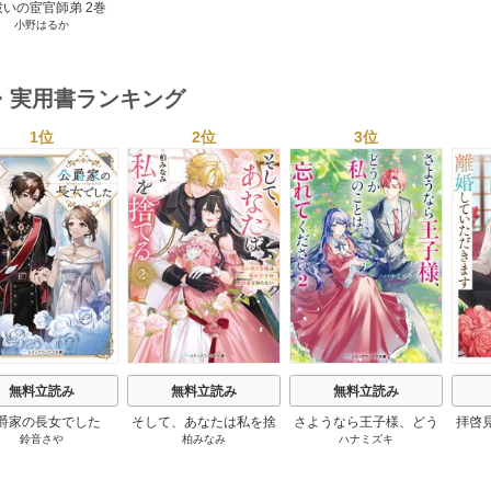
れたぼくは、いかにして
祓いの宦官師弟 2巻
その価値を最大化したか
小野はるか
1巻
・実用書ランキング
1位
2位
3位
s
無料立読み
無料立読み
無料立読み
爵家の長女でした
そして、あなたは私を捨
さようなら王子様、どう
拝啓
鈴音さや
柏みなみ
ハナミズキ
てる
か私のことは忘れてくだ
婚
さい