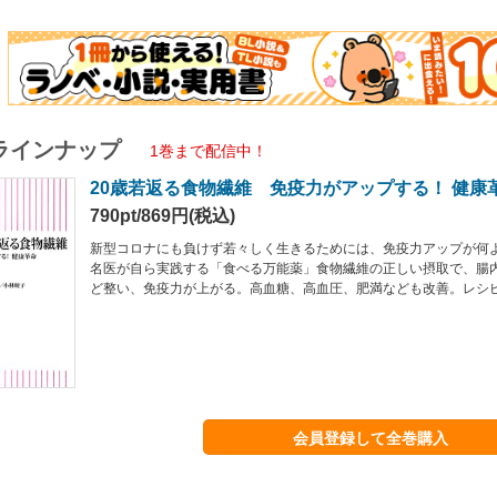
ラインナップ
1巻まで配信中！
20歳若返る食物繊維 免疫力がアップする！ 健康
790pt/869円(税込)
新型コロナにも負けず若々しく生きるためには、免疫力アップが何
名医が自ら実践する「食べる万能薬」食物繊維の正しい摂取で、腸
ど整い、免疫力が上がる。高血糖、高血圧、肥満なども改善。レシ
会員登録して全巻購入