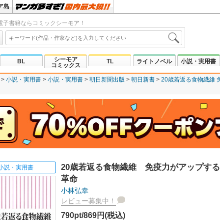
ア島
電子書籍ならコミックシーモア！
シーモア
BL
TL
ライトノベル
小説・実用書
コミックス
小説・実用書
小説・実用書
朝日新聞出版
朝日新書
20歳若返る食物繊維
20歳若返る食物繊維 免疫力がアップする
小説・実用書
革命
小林弘幸
レビュー募集中！
790pt/869円(税込)