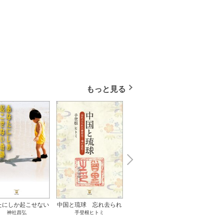
もっと見る
N
x
e
t
たにしか起こせない
中国と琉球 忘れ去られ
ささやかな、あるいは取
ゲー
神社昌弘
手登根ヒトミ
八木詠美
奇跡 1巻
た冊封史―魂の進化― 1
り返しがつかないもの 1
――ｅ