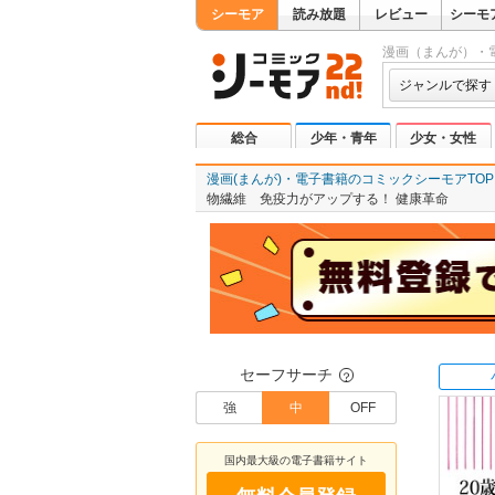
シーモア
読み放題
レビュー
シーモ
漫画（まんが）・
ジャンルで探す
総合
少年・青年
少女・女性
漫画(まんが)・電子書籍のコミックシーモアTOP
物繊維 免疫力がアップする！ 健康革命
セーフサーチ
？
強
中
OFF
国内最大級の電子書籍サイト