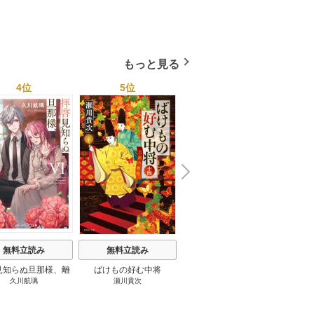
巻
巻
教育
もっと見る
4位
5位
6位
N
x
e
t
無料立読み
無料立読み
無料立読み
見知らぬ旦那様、離
ばけもの好む中将
影まで愛して
結
久川航璃
瀬川貴次
影山優佳
していただきます