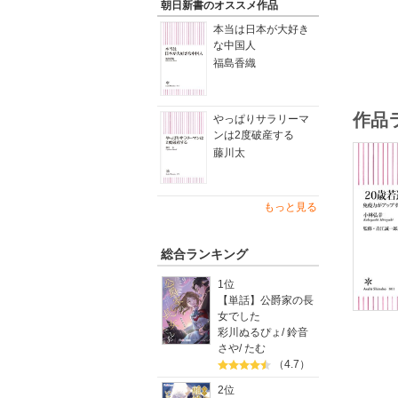
朝日新書のオススメ作品
本当は日本が大好き
な中国人
福島香織
作品
やっぱりサラリーマ
ンは2度破産する
藤川太
もっと見る
総合ランキング
1位
【単話】公爵家の長
女でした
彩川ぬるぴょ
/
鈴音
さや
/
たむ
（4.7）
2位