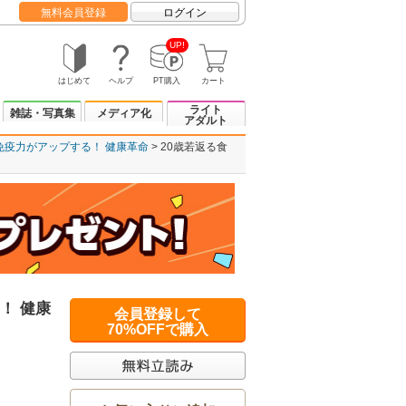
無料会員登録
ログイン
UP!
はじめて
ヘルプ
PT購入
カート
ライト
雑誌・写真集
メディア化
アダルト
 免疫力がアップする！ 健康革命
20歳若返る食
！ 健康
会員登録して
70%OFFで購入