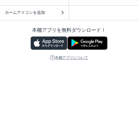
ホームアイコンを追加
本棚アプリを無料ダウンロード！
本棚アプリについて
このサイトについて
推奨環境
利用規約
ISBN検索
プライバシーポリシー
情報セキュリティーポリシー
特定商取引法に基づく表示
安心してお使いいただくために
ABJマークは、この電子書店・電子書籍配信サービスが、 著作権者からコンテ
ンツ使用許諾を得た正規版配信サービスであることを示す登録商標（登録番号
第6091713号）です。 詳しくは［ABJマーク］または［電子出版制作・流通協
議会］で検索してください。
(C)NTTソルマーレ