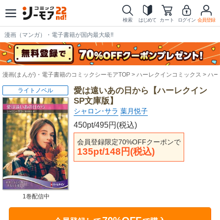
検索
はじめて
カート
ログイン
会員登録
漫画（マンガ）・電子書籍が国内最大級!!
漫画(まんが)・電子書籍のコミックシーモアTOP
ハーレクインコミックス
ハー
愛は遠いあの日から【ハーレクイン
ライトノベル
SP文庫版】
シャロン･サラ
葉月悦子
450pt/495円(税込)
会員登録限定70%OFFクーポンで
135pt/148円(税込)
1巻配信中