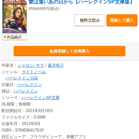
愛は遠いあの日から【ハーレクインSP文庫版】
450pt/495円(税込)
無料立読み
登録して購入
作品紹介
会員登録して全巻購入
作家名：
シャロン･サラ
/
葉月悦子
ジャンル：
ライトノベル
ハーレクイン小説
出版社：
ハーレクイン
雑誌：
ハーレクイン
シリーズ：
ハーレクインSP文庫
DL期限：無期限
配信開始日：2021年8月10日
ファイルサイズ：0.6MB
出版年月：2021年8月
ISBN：9784596417619
対応ビューア：ブラウザビューア、本棚アプリ