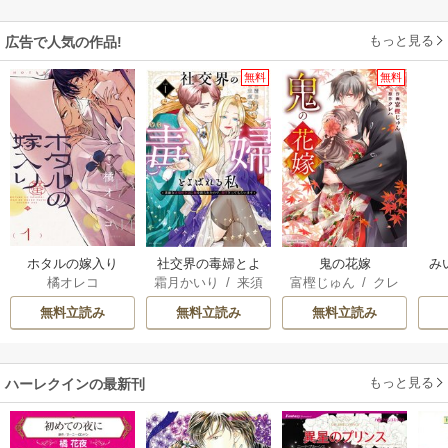
もっと見る
広告で人気の作品!
無料
無料
ホタルの嫁入り
社交界の毒婦とよ
鬼の花嫁
み
橘オレコ
霜月かいり
/
来須
富樫じゅん
/
クレ
ばれる私～素敵な
みかん
ハ
辺境伯令息に腕を
無料立読み
無料立読み
無料立読み
折られたので、責
任とってもらいま
す～
もっと見る
ハーレクインの最新刊