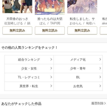
片田舎のおっさ
拾ったものは大切
転生しました、サ
転
佐賀崎しげる
/
鍋
ぽん
/
TAPI岡
まゆらん
/
匈歌ハ
ake
ん、剣聖になる
にしましょう ～子
ラナ・キンジェで
帝
島テツヒロ
トリ
～ただの田舎の剣
狼に気に入られた
す。ごきげんよ
る
無料立読み
無料立読み
無料立読み
術師範だったの
男の転移物語～
う。
に、大成した弟子
たちが俺を放って
その他の人気ランキングをチェック！
くれない件～
総合ランキング
メディア化
少女・女性
少年・青年
TL・レディコミ
BL
異世界・転生
お色気
履歴削除
あなたがチェックした作品