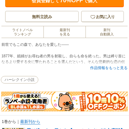
70%OFF
会員登録して
で購入
無料立読み
お気に入り
ライトノベル
最新刊
新刊
ランキング
を見る
自動購入
前世でもこの森で、あなたを愛した――
1877年、娼婦がお尋ね者の男を射殺し、自らも命を絶った。男は縛り首に
なるより愛する女に撃たれることを選んだという。そんな悲劇的な恋の伝
説などまったく知らないレイチェルは、最近、自分に起こっていることが
作品情報をもっと見る
理解できずに苦しんでいた。夢のなかで危険なまなざしの男と愛しあって
いたかと思うと、目覚めたときには涙を流しながら森にたたずんでいる。
ハーレクイン小説
そんな姿を、ある夜とうとう見知らぬ男に目撃されてしまった。いいえ、
彼のことは知っている――黒い瞳も、黒髪の手触りも。謎めいたその男ブ
ーンに、レイチェルは強烈な引力を感じた。
＊本書は、ハーレクイン文庫から既に配信されている作品のハーレクイン
SP文庫版となります。 ご購入の際は十分ご注意ください。
1巻から
｜
最新刊から