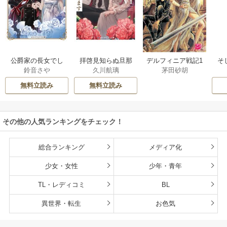
公爵家の長女でし
拝啓見知らぬ旦那
そ
デルフィニア戦記1
鈴音さや
久川航璃
茅田砂胡
た
様、離婚していた
だきます
無料立読み
無料立読み
その他の人気ランキングをチェック！
総合ランキング
メディア化
少女・女性
少年・青年
TL・レディコミ
BL
異世界・転生
お色気