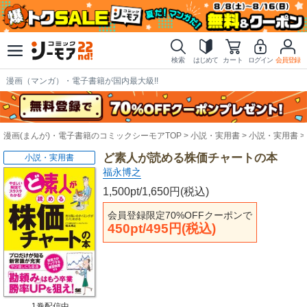
検索
はじめて
カート
ログイン
会員登録
漫画（マンガ）・電子書籍が国内最大級!!
漫画(まんが)・電子書籍のコミックシーモアTOP
小説・実用書
小説・実用書
ど素人が読める株価チャートの本
小説・実用書
福永博之
1,500pt/1,650円(税込)
会員登録限定70%OFFクーポンで
450pt/495円(税込)
1巻配信中