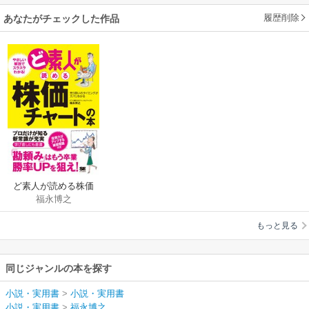
履歴削除
あなたがチェックした作品
ど素人が読める株価
福永博之
チャートの本
もっと見る
同じジャンルの本を探す
小説・実用書
>
小説・実用書
小説・実用書
>
福永博之