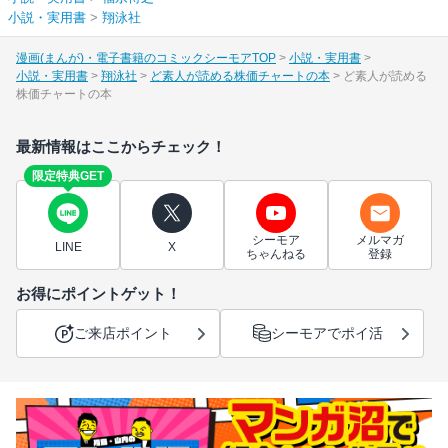
小説・実用書
>
翔泳社
漫画(まんが)・電子書籍のコミックシーモアTOP
小説・実用書
小説・実用書
翔泳社
ど素人が読める株価チャートの本
ど素人が読める
株価チャートの本
最新情報はここからチェック！
限定特典GET
シーモア
メルマガ
LINE
X
ちゃんねる
登録
お得にポイントゲット！
ご来店ポイント
シーモアでポイ活