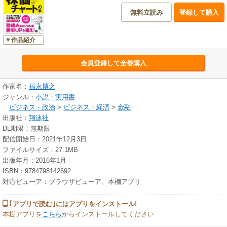
無料立読み
登録して購入
作品紹介
会員登録して全巻購入
作家名：
福永博之
ジャンル：
小説・実用書
ビジネス・政治
>
ビジネス・経済
>
金融
出版社：
翔泳社
DL期限：無期限
配信開始日：2021年12月3日
ファイルサイズ：27.1MB
出版年月：2016年1月
ISBN：9784798142692
対応ビューア：ブラウザビューア、本棚アプリ
｢アプリで読む｣にはアプリをインストール!
本棚アプリを
こちら
からインストールしてください