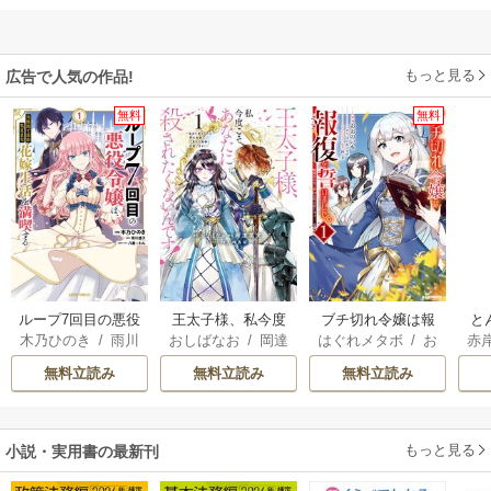
もっと見る
広告で人気の作品!
無料
無料
ループ7回目の悪役
王太子様、私今度
ブチ切れ令嬢は報
と
木乃ひのき
/
雨川
おしばなお
/
岡達
はぐれメタボ
/
お
赤
令嬢は、元敵国で
こそあなたに殺さ
復を誓いました。
透子
/
八美☆わん
英茉
/
先崎真琴
おのいも
/
昌未
自由気ままな花嫁
れたくないんで
無料立読み
無料立読み
無料立読み
生活を満喫する
す！ ～聖女に嵌め
られた貧乏令嬢、
二度目は串刺し回
もっと見る
小説・実用書の最新刊
避します！～