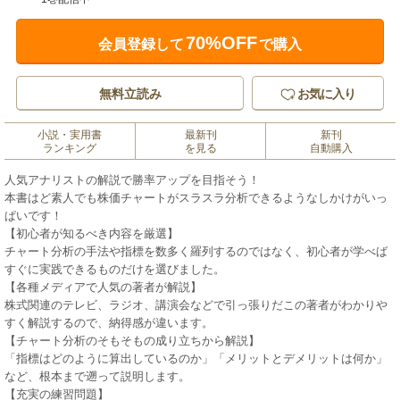
70%OFF
会員登録して
で購入
無料立読み
お気に入り
小説・実用書
最新刊
新刊
ランキング
を見る
自動購入
人気アナリストの解説で勝率アップを目指そう！
本書はど素人でも株価チャートがスラスラ分析できるようなしかけがいっ
ぱいです！
【初心者が知るべき内容を厳選】
チャート分析の手法や指標を数多く羅列するのではなく、初心者が学べば
すぐに実践できるものだけを選びました。
【各種メディアで人気の著者が解説】
株式関連のテレビ、ラジオ、講演会などで引っ張りだこの著者がわかりや
すく解説するので、納得感が違います。
【チャート分析のそもそもの成り立ちから解説】
「指標はどのように算出しているのか」「メリットとデメリットは何か」
など、根本まで遡って説明します。
【充実の練習問題】