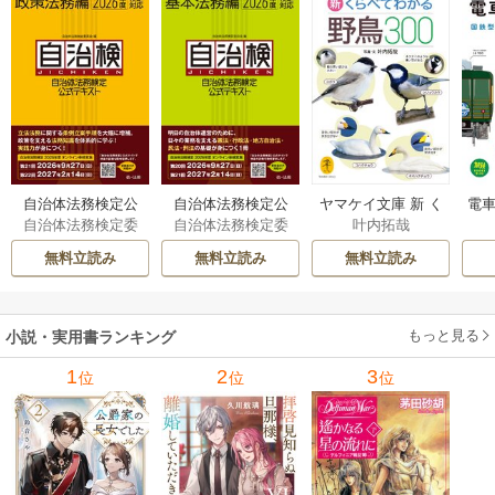
自治体法務検定公
自治体法務検定公
ヤマケイ文庫 新 く
電車
自治体法務検定委
自治体法務検定委
叶内拓哉
式テキスト 政策
式テキスト 基本
らべてわかる野鳥3
型
員会
員会
法務編 ２０２６
法務編 ２０２６
00 1巻
無料立読み
無料立読み
無料立読み
年度検定対応 1巻
年度検定対応 1巻
もっと見る
小説・実用書ランキング
1
2
3
位
位
位