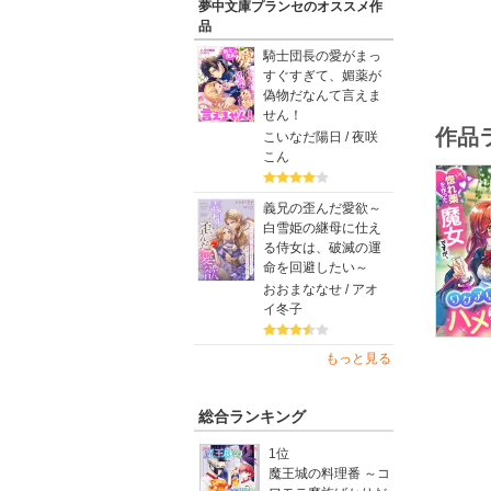
夢中文庫プランセのオススメ作
品
騎士団長の愛がまっ
すぐすぎて、媚薬が
偽物だなんて言えま
せん！
作品
こいなだ陽日 / 夜咲
こん
義兄の歪んだ愛欲～
白雪姫の継母に仕え
る侍女は、破滅の運
命を回避したい～
おおまななせ / アオ
イ冬子
もっと見る
総合ランキング
1位
魔王城の料理番 ～コ