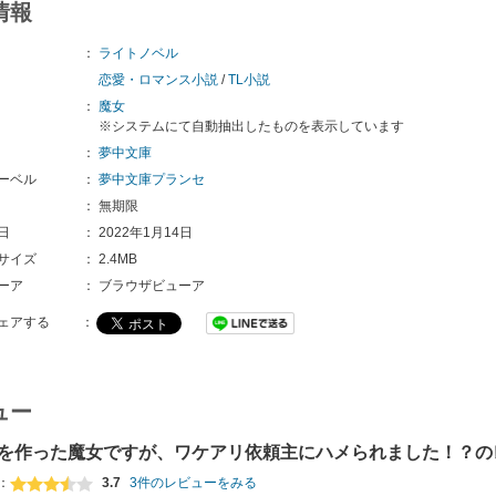
情報
：
ライトノベル
恋愛・ロマンス小説
/
TL小説
：
魔女
※システムにて自動抽出したものを表示しています
：
夢中文庫
ーベル
：
夢中文庫プランセ
：
無期限
日
：
2022年1月14日
サイズ
：
2.4MB
ーア
：
ブラウザビューア
ェアする
：
ュー
を作った魔女ですが、ワケアリ依頼主にハメられました！？の
：
3.7
3件のレビューをみる