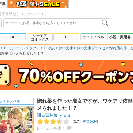
ア島
電子書籍ならコミックシーモア！
シーモア
BL
TL
ライトノベル
小説・実用書
コミックス
TL（ティーンズラブ）
TL小説
夢中文庫
夢中文庫プランセ
惚れ薬を作っ
依頼主にハメられました！？
惚れ薬を作った魔女ですが、ワケアリ依頼
ライトノベル
メられました！？
踊る毒林檎
ｙｏｓ
（3.7）
投稿数3件
レビューを書く