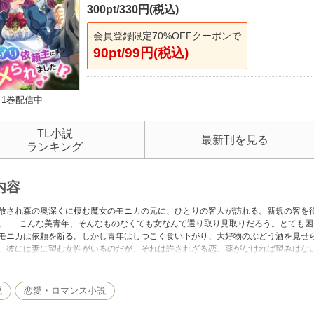
300pt/330円(税込)
会員登録限定70%OFFクーポンで
90pt/99円(税込)
1巻配信中
TL小説
最新刊を見る
ランキング
内容
放され森の奥深くに棲む魔女のモニカの元に、ひとりの客人が訪れる。新規の客を
」──こんな美青年、そんなものなくても女なんて選り取り見取りだろう。とても
モニカは依頼を断る。しかし青年はしつこく食い下がり、大好物のぶどう酒を見せ
、彼には妻に望む女性がいるのだが、それは許されざる恋。薬がなければ望みはな
う尋ねられたモニカが思い出したのは、かつて共に暮らしていた人間の男で……？
説
恋愛・ロマンス小説