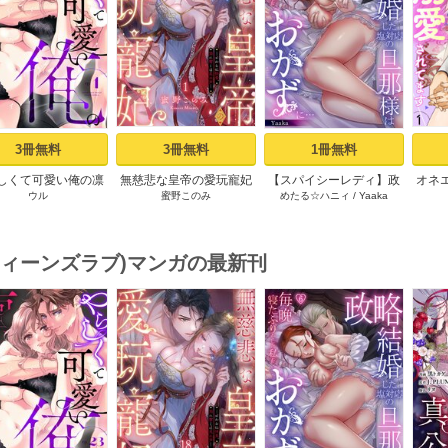
s
3冊無料
3冊無料
1冊無料
しくて可愛い俺の凛
無慈悲な皇帝の愛玩寵妃
【スパイシーレディ】政
オネ
ウル
蜜野このみ
めたる☆ハニィ
/
Yaaka
ん。～隣人後輩くん
―おわらぬ快楽、閨に響
略結婚した塩対応の旦那
愛さ
キすぎた執着にハメ
くは乱れ声― 1巻
様は毎晩寝たふりをした
しお
堕とされる～ 1巻
私をおかずに… (1)
(ティーンズラブ)マンガの最新刊
s