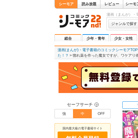
シーモア
読み放題
レビュー
シーモ
漫画（まんが）・
ジャンルで探す
総合
少年・青年
少女・女性
漫画(まんが)・電子書籍のコミックシーモアTOP
た！？
惚れ薬を作った魔女ですが、ワケアリ
セーフサーチ
？
強
中
OFF
国内最大級の電子書籍サイト