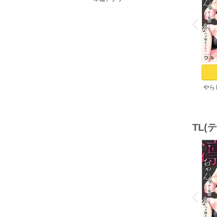
o
v
P
r
e
i
u
やら
ちゃ
のイ
TL
o
v
P
r
e
i
u