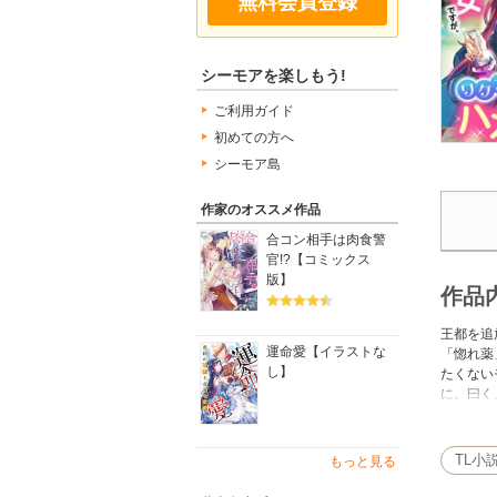
無料会員登録
シーモアを楽しもう!
ご利用ガイド
初めての方へ
シーモア島
作家のオススメ作品
合コン相手は肉食警
官!?【コミックス
版】
作品
王都を追
運命愛【イラストな
「惚れ薬
し】
たくない
に。曰く
か？」そ
TL小
もっと見る