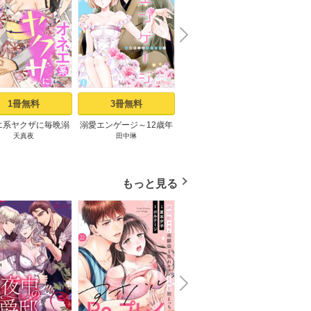
N
x
e
t
1冊無料
3冊無料
7冊無料
エ系ヤクザに毎晩溺
溺愛エンゲージ～12歳年
僕しか知らない君のナ
「好き
天真夜
田中琳
霧原すばこ
花
れてます【描き下ろ
上のオジサマと～ 1巻
カ。 1巻
い」暴
まけ付き特装版】 1
と
巻
もっと見る
N
x
e
t