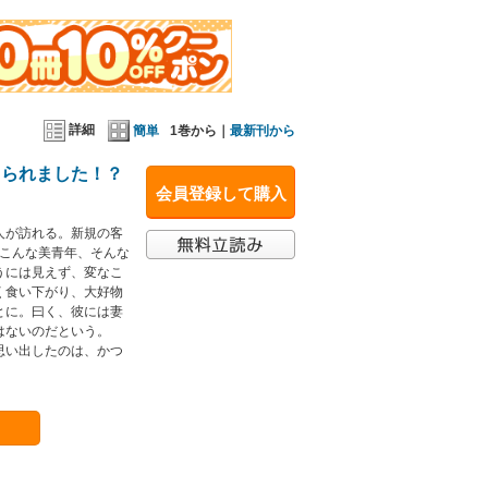
詳細
簡単
1巻から｜
最新刊から
メられました！？
会員登録して購入
人が訪れる。新規の客
─こんな美青年、そんな
うには見えず、変なこ
く食い下がり、大好物
とに。曰く、彼には妻
はないのだという。
思い出したのは、かつ