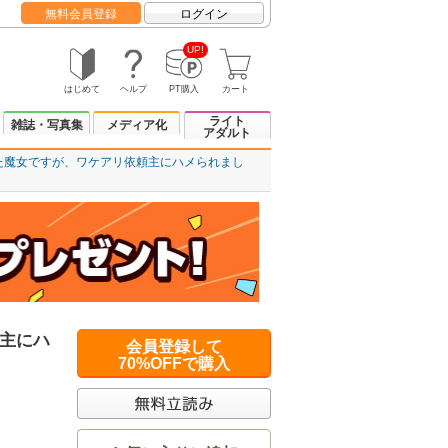
無料会員登録
ログイン
UP!
はじめて
ヘルプ
PT購入
カート
ライト
雑誌・写真集
メディア化
アダルト
た魔女ですが、ワケアリ依頼主にハメられまし
主にハ
会員登録して
70%OFFで購入