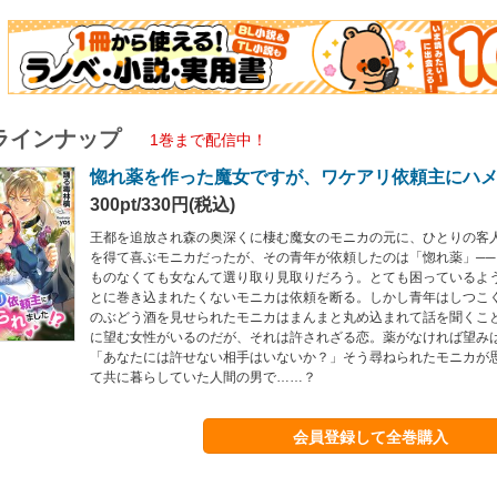
ラインナップ
1巻まで配信中！
惚れ薬を作った魔女ですが、ワケアリ依頼主にハ
300pt/330円(税込)
王都を追放され森の奥深くに棲む魔女のモニカの元に、ひとりの客
を得て喜ぶモニカだったが、その青年が依頼したのは「惚れ薬」─
ものなくても女なんて選り取り見取りだろう。とても困っているよ
とに巻き込まれたくないモニカは依頼を断る。しかし青年はしつこ
のぶどう酒を見せられたモニカはまんまと丸め込まれて話を聞くこ
に望む女性がいるのだが、それは許されざる恋。薬がなければ望み
「あなたには許せない相手はいないか？」そう尋ねられたモニカが
て共に暮らしていた人間の男で……？
会員登録して全巻購入