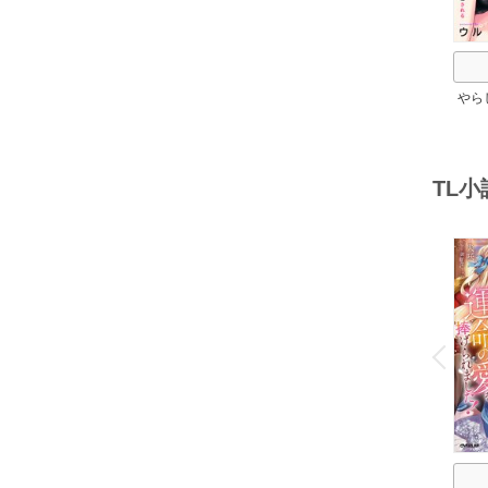
やら
ちゃ
のイ
堕
TL
o
v
P
r
e
i
u