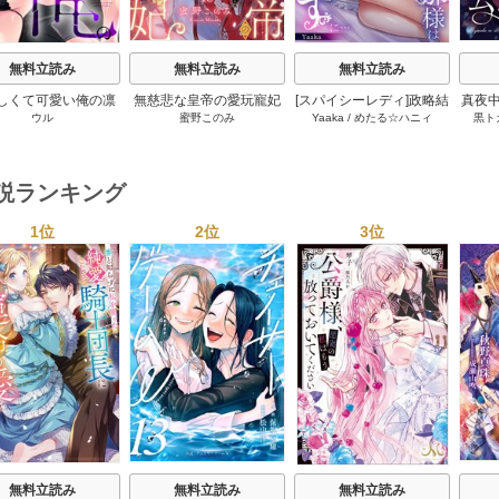
無料立読み
無料立読み
無料立読み
しくて可愛い俺の凛
無慈悲な皇帝の愛玩寵妃
[スパイシーレディ]政略結
真夜中
ウル
蜜野このみ
Yaaka
/
めたる☆ハニィ
黒ト
ん。～隣人後輩くん
―おわらぬ快楽、閨に響
婚した塩対応の旦那様は
キすぎた執着にハメ
くは乱れ声― 18巻
毎晩寝たふりをした私を
とされる～ 23巻
おかずに… 6巻
小説ランキング
1位
2位
3位
s
無料立読み
無料立読み
無料立読み