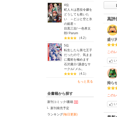
4位
町人Ａは悪役令嬢を
どうしても救いた
高評
い ～どぶと空と氷
の姫君～
目黒三吉
/
一色孝太
郎
/
Parum
（4.2）
盛り
5位
転生したら第七王子
この
だったので、気まま
に魔術を極めます
い
石沢庸介
/
謙虚なサ
ークル
/
メル。
（4.1）
もっと見る
拗ら
全書籍から探す
この
新刊コミック/書籍
い
新刊発売予定
ランキング
(毎日更新)