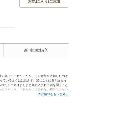
お気に入りに追加
新刊自動購入
得て喜ぶモニカだったが、その青年が依頼したのは
困っているようには見えず、変なことに巻き込まれ
られたモニカはまんまと丸め込まれて話を聞くこと
いのだという。「あなたには許せない相手はいない
作品情報をもっと見る