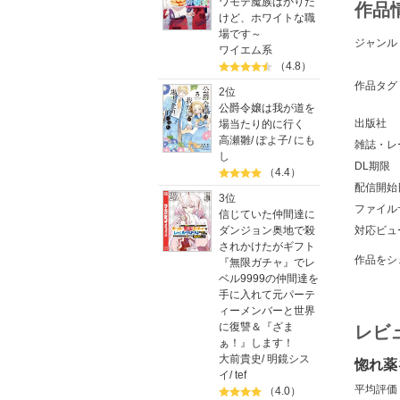
ワモテ魔族ばかりだ
作品
けど、ホワイトな職
場です～
ジャンル
ワイエム系
（4.8）
作品タグ
2位
公爵令嬢は我が道を
出版社
場当たり的に行く
高瀬雛
/
ぽよ子
/
にも
雑誌・レ
し
DL期限
（4.4）
配信開始
3位
ファイル
信じていた仲間達に
ダンジョン奥地で殺
対応ビュ
されかけたがギフト
作品をシ
『無限ガチャ』でレ
ベル9999の仲間達を
手に入れて元パーテ
ィーメンバーと世界
に復讐＆『ざま
レビ
ぁ！』します！
大前貴史
/
明鏡シス
惚れ薬
イ
/
tef
平均評価
（4.0）