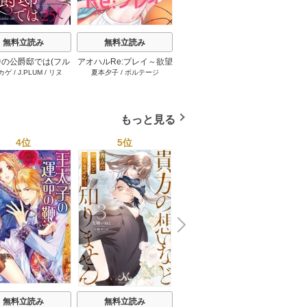
無料立読み
無料立読み
無料立読み
の公爵邸では(フル
アオハルRe:プレイ～欲望
溺愛エンゲージ～12歳年
悪女は
カゲ
/
J.PLUM
/
リヌ
夏本夕子
/
ボルテージ
田中琳
STUD
カラー) 25巻
駄々モレ幼馴染と焦れキ
上のオジサマと～ 25巻
出した
ュンとろ甘初えっち～[ク
イーンメロウcomics] 22
巻
もっと見る
4位
5位
6位
N
x
e
t
無料立読み
無料立読み
無料立読み