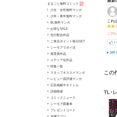
最新
まるごと無料コミック
少女・女性無料マンガ
少年・青年無料マンガ
これ
BL無料マンガ
お得なSALE
この
先行配信作品
ご来店ポイント毎日GET
い
シーモアでポイ活
3件
賞受賞作品
メディア化作品
特集一覧
この
スタッフオススメマンガ
レビュー高評価マンガ
広告掲載中タイトル
TL
詳細検索
コミックニュース
シーモア図書券
プレゼントコード
本棚アプリ