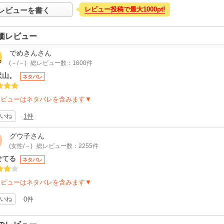
レビュー投稿で最大1000pt!
レビューを書く
価レビュー
でめきん
さん
(－/－)
総レビュー数：1600件
沢山。
ネタバレ
レビューはネタバレを含みます▼
いね
1件
グウ子
さん
(女性/－)
総レビュー数：2255件
せてる
ネタバレ
レビューはネタバレを含みます▼
いね
0件