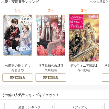
もっと見る
小説・実用書ランキング
1
2
3
位
位
位
公爵家の長女でし
拝啓見知らぬ旦那
そ
デルフィニア戦記1
鈴音さや
久川航璃
茅田砂胡
た
様、離婚していた
だきます
無料立読み
無料立読み
その他の人気ランキングをチェック！
総合ランキング
メディア化