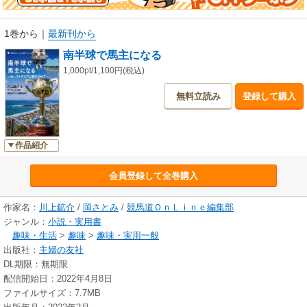
日本に住みながらオーストラリアで競走馬の馬主やシンジケート会員にな
る方法を解説する「初心者」向けの指南書。
1巻から
｜
最新刊から
南半球で馬主になる
日本との時差もわずか１、２時間と少ないオーストラリア。
コロナ時代となり、オンラインでどこからでもレースを閲覧できる環境
1,000pt/1,100円(税込)
に。
無料立読み
登録して購入
「距離」や「時間」を感じさせずに楽しめる、また、比較的安価な馬でも
高額賞金レース出走や賞金獲得の可能性を秘めた国でもある。日本での一
口馬主では味わえない経験や体験ができる、異国の馬主という新しい競馬
の愉しみ方を提案する。
作品紹介
会員登録して全巻購入
川上 鉱介（カワカミコウスケ）：競走馬シンジケート会社「ライジングサ
ン・シンジケート」代表取締役。
2001年に渡豪、障害騎手として活躍。2013年に豪州の通訳/翻訳の国家資格
作家名：
川上鉱介
/
岡さとみ
/
競馬道ＯｎＬｉｎｅ編集部
を取得し、騎手を続けながら通訳/コーディネーターとして日本馬の海外遠
ジャンル：
小説・実用書
征や日本人騎手の現地サポートを行う。2020年に騎手を引退し、豪州競馬
趣味・生活
>
趣味
>
趣味・実用一般
を気軽に楽しんでもらうための共有馬主クラブ「ライジングサン・シンジ
出版社：
主婦の友社
ケート」を設立。
DL期限：無期限
日豪の競馬界の架け橋となるため幅広く活動中。
配信開始日：2022年4月8日
ファイルサイズ：7.7MB
岡 さとみ（オカサトミ）：オーストラリアと日本において20年以上サラブ