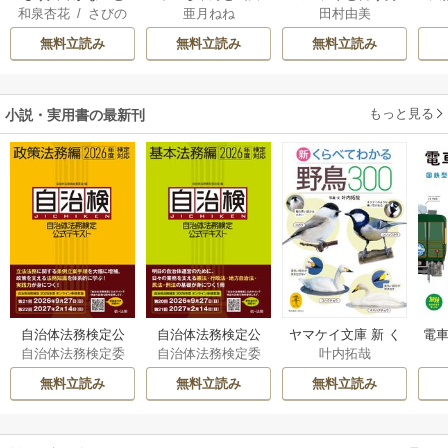
和泉杏花
/
さびの
亜月ねね
田村由美
離婚された令嬢の
さん
れ
ぶち
意外と楽しい新生
無料立読み
無料立読み
無料立読み
活
もっと見る
小説・実用書の最新刊
自治体法務検定公
自治体法務検定公
ヤマケイ文庫 新 く
電車
自治体法務検定委
自治体法務検定委
叶内拓哉
式テキスト 政策
式テキスト 基本
らべてわかる野鳥3
型
員会
員会
法務編 ２０２６
法務編 ２０２６
00 1巻
無料立読み
無料立読み
無料立読み
年度検定対応 1巻
年度検定対応 1巻