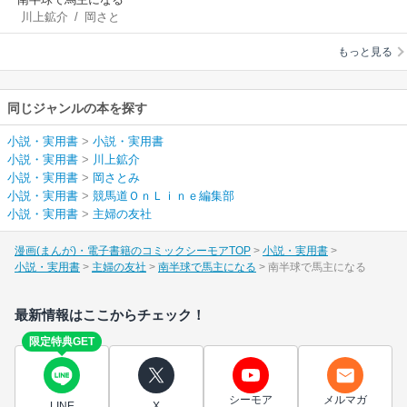
川上鉱介
/
岡さと
み
/
競馬道ＯｎＬｉ
もっと見る
ｎｅ編集部
同じジャンルの本を探す
小説・実用書
>
小説・実用書
小説・実用書
>
川上鉱介
小説・実用書
>
岡さとみ
小説・実用書
>
競馬道ＯｎＬｉｎｅ編集部
小説・実用書
>
主婦の友社
漫画(まんが)・電子書籍のコミックシーモアTOP
小説・実用書
小説・実用書
主婦の友社
南半球で馬主になる
南半球で馬主になる
最新情報はここからチェック！
限定特典GET
シーモア
メルマガ
LINE
X