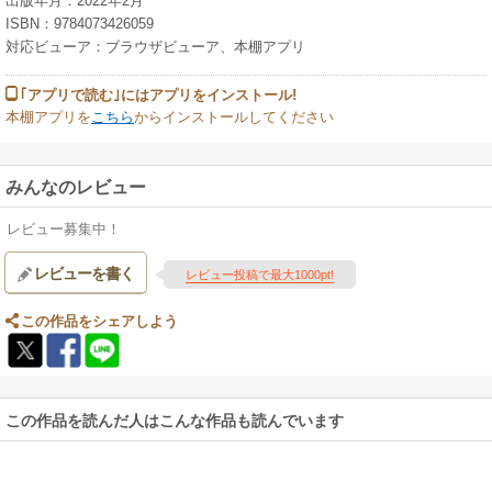
出版年月：2022年2月
レッド業界に従事。オーストラリア貿易投資促進庁にて、日豪二国間の馬
ISBN：9784073426059
の取引を経験。渡豪後、友駿ホースクラブの豪代表を務めながら、南半球
対応ビューア：ブラウザビューア、本棚アプリ
を代表するせり会社イングリス社の日本担当として市場開拓に努める。日
本軽種馬協会や、日高軽種馬農業協同組合、イングリス社、豪競馬主催団
｢アプリで読む｣にはアプリをインストール!
体の業務を遂行しながら、ブラッドストックエージェントとして日本、オ
本棚アプリを
こちら
からインストールしてください
ーストラリアだけではなく、世界各国での馬の売買に携わる。
競馬道OnLine編集部（ケイバドウオンラインヘンシュウブ）：競馬道
みんなのレビュー
OnLine は1997年に開設。競馬専門紙の老舗「競馬ブック」と提携する日本
最大級のインターネット競馬情報サイト。競馬ブック提供のデータをもと
レビュー募集中！
にした競馬予想支援ソフト『競馬道』シリーズをはじめデータ分析やさま
ざまな指数を提供。編集部が編集した書籍に「パーフェクト種牡馬辞典」
レビューを書く
レビュー投稿で最大1000pt!
「パーフェクト調教事典」など(自由国民社刊)。
この作品をシェアしよう
この作品を読んだ人はこんな作品も読んでいます