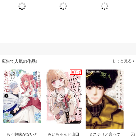
もっと見る
広告で人気の作品!
値下げ
もう興味がないと
みいちゃんと山田
ミステリと言う勿
天