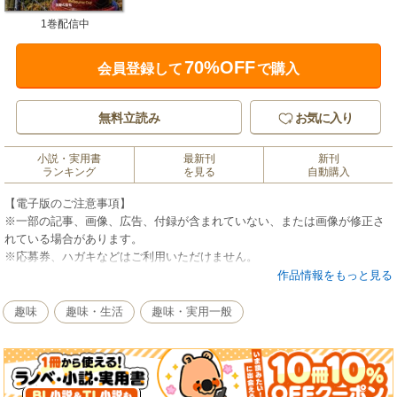
1巻配信中
70%OFF
会員登録して
で購入
無料立読み
お気に入り
小説・実用書
最新刊
新刊
ランキング
を見る
自動購入
【電子版のご注意事項】
※一部の記事、画像、広告、付録が含まれていない、または画像が修正さ
れている場合があります。
※応募券、ハガキなどはご利用いただけません。
※掲載時の商品やサービスは、時間の経過にともない提供が終了している
作品情報をもっと見る
場合があります。
以上、あらかじめご了承の上お楽しみください。
趣味
趣味・生活
趣味・実用一般
日本に住みながらオーストラリアで競走馬の馬主やシンジケート会員にな
る方法を解説。