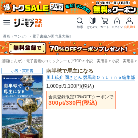
検索
はじめて
カート
ログイン
会員登録
漫画（マンガ）・電子書籍が国内最大級!!
漫画(まんが)・電子書籍のコミックシーモアTOP
小説・実用書
小説・実用書
南半球で馬主になる
小説・実用書
川上鉱介
岡さとみ
競馬道ＯｎＬｉｎｅ編集部
1,000pt/1,100円(税込)
会員登録限定70%OFFクーポンで
300pt/330円(税込)