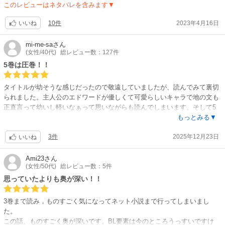
このレビューはネタバレを含みます▼
10件
2023年4月16日
いいね
mi-me-sa
さん
(女性/40代)
総レビュー数：127件
5巻は圧巻！！
タイトルが幼そうな感じだったので敬遠していましたが、読んでみて裏切
られました。主人公のエドワードが優しくて可愛らしいキャラで地の文も
正直言って幼いし軽いなぁって思いながらも読んでしまいます。そして5
巻目にたどり着いて「呪い」との戦闘シーンは迫力満点で読む手が止まら
もっとみる▼
ず、興奮して眠れなくなるくらいでした。そしてみんな良い人過ぎてセリ
3件
2025年12月23日
フとかに涙が止まりませんでした。お祖父様が言った「エドワード」だけ
いいね
でも泣ける。
そして5巻の後はアルファポリスで無料で続きが読めて、最終決戦は今ま
Ami23
さん
(女性/50代)
総レビュー数：5件
で読んできた小説や映画の中でもズバ抜けて凄かったです。ハリポ◯とか
よりも全然凄かった。
思っていたよりも奥が深い！！
なんと登場人物がエドワードのお父さん＆仲間達、兄のアルフレッドの仲
間達、エドワードの仲間達、エドワードのお祖父様、お祖母様、お母様、
3巻まで読み，ものすごく気になってネット小説まで行ってしまいまし
双子の弟、守ってくれてきる護衛のメンバー、お城の人物、沢山いますが
た。
全員が1人も欠けてはいけないメンバーなのが凄いです。是非是非是非是
この話、ものすごく奥が深いです。BL要素は今のところうっすいですけ