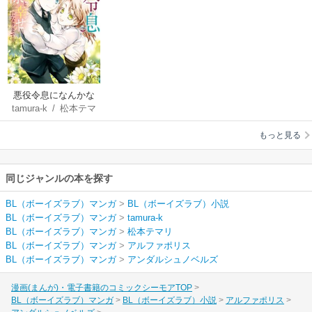
悪役令息になんかな
tamura-k
/
松本テマ
りません！僕は兄様
リ
と幸せになります！
もっと見る
同じジャンルの本を探す
BL（ボーイズラブ）マンガ
>
BL（ボーイズラブ）小説
BL（ボーイズラブ）マンガ
>
tamura-k
BL（ボーイズラブ）マンガ
>
松本テマリ
BL（ボーイズラブ）マンガ
>
アルファポリス
BL（ボーイズラブ）マンガ
>
アンダルシュノベルズ
漫画(まんが)・電子書籍のコミックシーモアTOP
BL（ボーイズラブ）マンガ
BL（ボーイズラブ）小説
アルファポリス