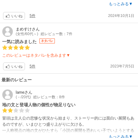
非是非読んでください！
ど，，，
もっとみる▼
話の構成がほんと物語！ただただ普通にどっぷり読めちゃいます。自分と
5件
2024年10月1日
は何か，どうあるべきか，人の心の闇や弱さが引き金になる魔素な
いいね
ど，，，
そこにBLスパイス。
まめすけ
さん
(女性/60代～)
総レビュー数：7件
タイトルだけ見るとちょっと子供っぽい感がかなりあるのですが，そんな
事はないです。逆に，いや5歳児そんなにしっかりしてないと思う
一気に読みました
ネタバレ
よ，，，と思わなくもないのですが，物語なのでね，有り。
登場人物が多くて，お貴族のお名前だから余計にはて？と思ったりもしま
このレビューはネタバレを含みます▼
すが，そこは物語だから有りで。
全巻揃えて一気に読みたい話ですね。
5件
2023年7月5日
いいね
ちなみにエディは心が綺麗でかわいいので、それだけで癒されます。
最新のレビュー
lame
さん
(－/20代)
総レビュー数：8件
地の文と登場人物の個性が物足りない
冒頭は主人公の悲惨な状況から始まり、ストーリー的には面白い展開もあ
るのですが、いまひとつ盛り上がりに欠ける。
一人称視点の地の文がひたすら「小説の展開を恐れいい子でいようとする
だけのただののんびりした子ども」という感じで、良いシーンも浅く感じ
もっとみる▼