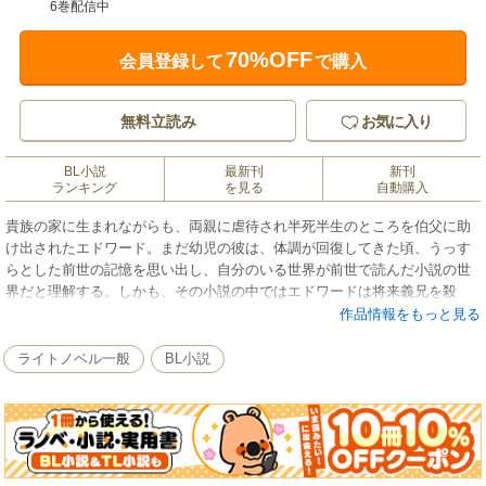
6巻配信中
70%OFF
会員登録して
で購入
無料立読み
お気に入り
BL小説
最新刊
新刊
ランキング
を見る
自動購入
貴族の家に生まれながらも、両親に虐待され半死半生のところを伯父に助
け出されたエドワード。まだ幼児の彼は、体調が回復してきた頃、うっす
らとした前世の記憶を思い出し、自分のいる世界が前世で読んだ小説の世
界だと理解する。しかも、その小説の中ではエドワードは将来義兄を殺
し、自分も死んでしまう悪役令息。前世で義兄が推しだったエドワード
作品情報をもっと見る
は、そんな未来は嫌だ！ といい子になることを決意する。そうして小説
とは異なり、義兄をはじめとする周囲と良い関係を築いていくエドワード
ライトノベル一般
BL小説
だが、彼を巡る怪しい動きがあって……？ ※電子版は単行本をもとに編
集しています。