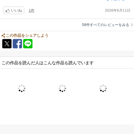
る。
1件
2026年6月11日
養父の友人や義兄の友人などたくさんの登場人物が出てくるのですが、言
いいね
動に個性的な部分が少なく、誰が喋っている台詞なのかも分かりにくい
し、地の文からも登場人物たちの個性が感じられない。
58件すべてのレビューをみる
そういえばBLだったと思い出すような要素が唐突に出てきたりしますが、
1巻ではまだBLとして楽しめるものでもありませんでした。
この作品をシェアしよう
以前からお気に入りに登録しており、2巻まで無料になっていたので楽し
みに読み始めましたが、1巻でやめました。暇つぶしにはなりましたが、
買わなくて良かった。
この作品を読んだ人はこんな作品も読んでいます