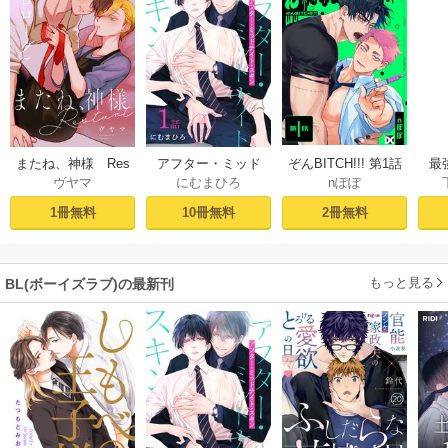
ぞんBITCH!!! 第1話
最
またね、神様 Res
アフター・ミッド
nぽぽ
ヴヤマ
にむまひろ
し
tart［ばら売り］
ナイト・スキン
ー
プロローグ
［ばら売り］ 第1話
2冊無料
1冊無料
10冊無料
もっと見る
BL(ボーイズラブ)の最新刊