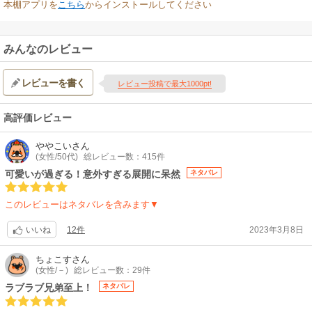
本棚アプリを
こちら
からインストールしてください
みんなのレビュー
レビューを書く
レビュー投稿で最大1000pt!
高評価レビュー
ややこい
さん
(女性/50代)
総レビュー数：415件
可愛いが過ぎる！意外すぎる展開に呆然
ネタバレ
このレビューはネタバレを含みます▼
12件
2023年3月8日
いいね
ちょこす
さん
(女性/－)
総レビュー数：29件
ラブラブ兄弟至上！
ネタバレ