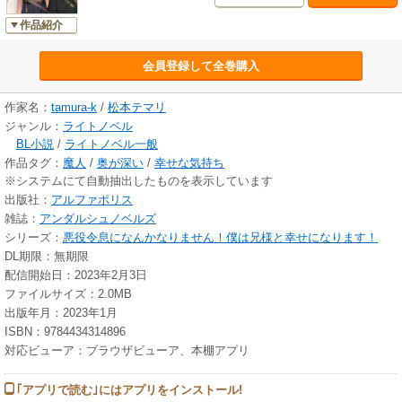
作品紹介
会員登録して全巻購入
作家名：
tamura-k
/
松本テマリ
ジャンル：
ライトノベル
BL小説
/
ライトノベル一般
作品タグ：
魔人
/
奥が深い
/
幸せな気持ち
※システムにて自動抽出したものを表示しています
出版社：
アルファポリス
雑誌：
アンダルシュノベルズ
シリーズ：
悪役令息になんかなりません！僕は兄様と幸せになります！
DL期限：無期限
配信開始日：2023年2月3日
ファイルサイズ：2.0MB
出版年月：2023年1月
ISBN：9784434314896
対応ビューア：ブラウザビューア、本棚アプリ
｢アプリで読む｣にはアプリをインストール!