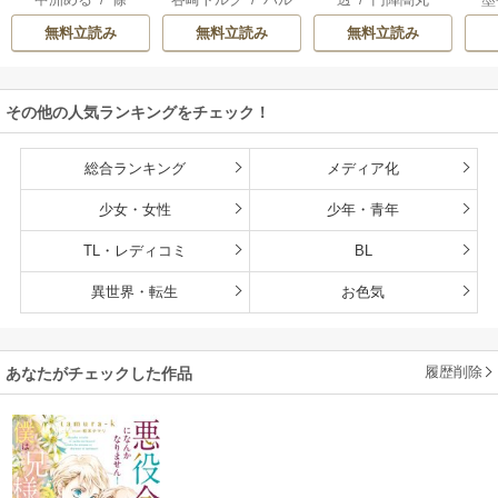
たら放置されたの
～童貞外科医、年
馨
で、好きに暮らし
下ヤクザの嫁にさ
無料立読み
無料立読み
無料立読み
ます。だから今さ
れそうです！～
ら構わないでくだ
さい、辺境伯さま
その他の人気ランキングをチェック！
総合ランキング
メディア化
少女・女性
少年・青年
TL・レディコミ
BL
異世界・転生
お色気
履歴削除
あなたがチェックした作品