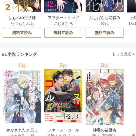
しもべの王子様
ふしだらな花摘み
アフター・ミッド
土
たつもとみお
鈴代
にむまひろ
Do.
【描き下ろしおま
男 20巻
ナイト・スキン
上
け付き特装版】 2巻
［ばら売り］ 42巻
な
無料立読み
無料立読み
無料立読み
もっと見る
BL小説ランキング
1
2
3
位
位
位
嫁がされたと思っ
ファーストコール
神竜の後継者
中洲める
/
條
谷崎トルク
/
ハル
透
/
円陣闇丸
墨