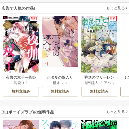
もっと見る
広告で人気の作品!
無料
無料
夜伽の双子―贄姫
ホタルの嫁入り
葬送のフリーレン
ミ
島袋ユミ
橘オレコ
山田鐘人
/
アベツ
は二人の王子に愛
カサ
される―
無料立読み
無料立読み
無料立読み
もっと見る
BL(ボーイズラブ)の無料作品