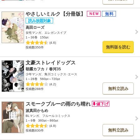
やさしいミルク【分冊版】
高田ローズ
女性マンガ、エレガンスイブ
1～36巻
150pt
(4.6)
無料版を読む
投稿数350件
文豪ストレイドッグス
朝霧カフカ
/
春河35
少年マンガ、角川コミックス･エース
1～28巻
560pt～720pt
(4.2)
無料立読み
投稿数288件
スモークブルーの雨のち晴れ
波真田かもめ
BLマンガ、フルールコミックス
1～9巻
360pt～860pt
(4.8)
無料立読み
投稿数830件