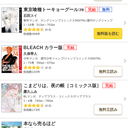
東京喰種トーキョーグール:re
石田スイ
青年マンガ、ヤングジャンプコミックスDIGITAL/週刊ヤングジャンプ
1～16巻
513pt～703pt
(4.6)
無料版を読む
投稿数399件
BLEACH カラー版
久保帯人
少年マンガ、週刊少年ジャンプ/ジャンプコミックスDIGITAL
1～74巻
594pt～670pt
(4.4)
無料立読み
投稿数133件
こまどりは、夜の帳［コミックス版］
露久ふみ
BLマンガ、ディアプラス・コミックス/ディアプラス
1～4巻
740pt～780pt
(4.6)
無料立読み
投稿数173件
本なら売るほど