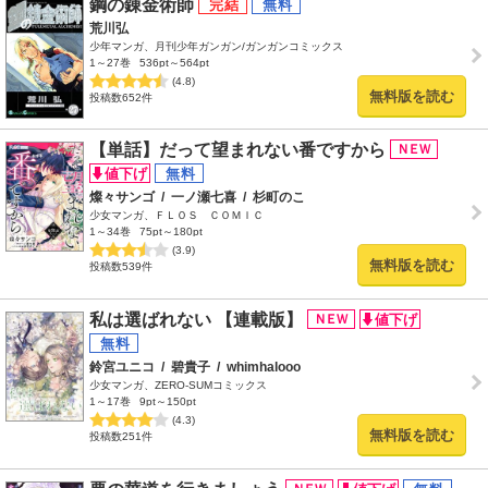
鋼の錬金術師
荒川弘
少年マンガ、月刊少年ガンガン/ガンガンコミックス
1～27巻
536pt～564pt
(4.8)
無料版を読む
投稿数652件
【単話】だって望まれない番ですから
燦々サンゴ
/
一ノ瀬七喜
/
杉町のこ
少女マンガ、ＦＬＯＳ ＣＯＭＩＣ
1～34巻
75pt～180pt
(3.9)
無料版を読む
投稿数539件
私は選ばれない 【連載版】
鈴宮ユニコ
/
碧貴子
/
whimhalooo
少女マンガ、ZERO-SUMコミックス
1～17巻
9pt～150pt
(4.3)
無料版を読む
投稿数251件