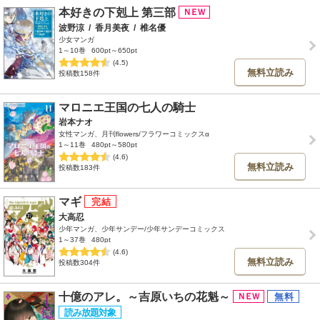
本好きの下剋上 第三部
波野涼
/
香月美夜
/
椎名優
少女マンガ
1～10巻
600pt～650pt
(4.5)
無料立読み
投稿数158件
マロニエ王国の七人の騎士
岩本ナオ
女性マンガ、月刊flowers/フラワーコミックスα
1～11巻
480pt～580pt
(4.6)
無料立読み
投稿数183件
マギ
大高忍
少年マンガ、少年サンデー/少年サンデーコミックス
1～37巻
480pt
(4.6)
無料立読み
投稿数304件
十億のアレ。～吉原いちの花魁～