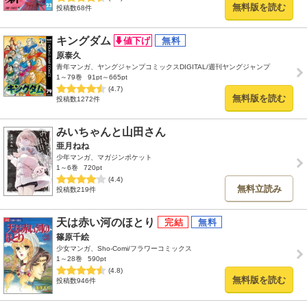
無料版を読む
投稿数68件
キングダム
原泰久
青年マンガ、ヤングジャンプコミックスDIGITAL/週刊ヤングジャンプ
1～79巻
91pt～665pt
(4.7)
無料版を読む
投稿数1272件
みいちゃんと山田さん
亜月ねね
少年マンガ、マガジンポケット
1～6巻
720pt
(4.4)
無料立読み
投稿数219件
天は赤い河のほとり
篠原千絵
少女マンガ、Sho-Comi/フラワーコミックス
1～28巻
590pt
(4.8)
無料版を読む
投稿数946件