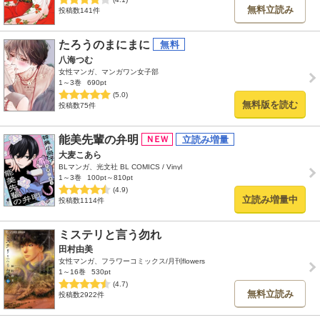
無料立読み
投稿数141件
たろうのまにまに
八海つむ
女性マンガ、マンガワン女子部
1～3巻
690pt
(5.0)
無料版を読む
投稿数75件
能美先輩の弁明
大麦こあら
BLマンガ、光文社 BL COMICS / Vinyl
1～3巻
100pt～810pt
(4.9)
立読み増量中
投稿数1114件
ミステリと言う勿れ
田村由美
女性マンガ、フラワーコミックス/月刊flowers
1～16巻
530pt
(4.7)
無料立読み
投稿数2922件