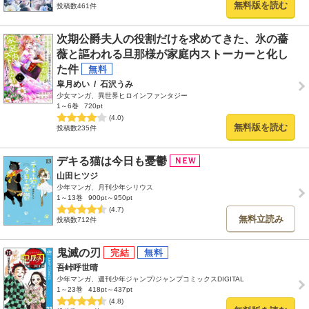
無料版を読む
投稿数461件
次期公爵夫人の役割だけを求めてきた、氷の薔
薇と謳われる旦那様が家庭内ストーカーと化し
た件
皐月めい
/
石沢うみ
少女マンガ、異世界ヒロインファンタジー
1～6巻
720pt
(4.0)
無料版を読む
投稿数235件
デキる猫は今日も憂鬱
山田ヒツジ
少年マンガ、月刊少年シリウス
1～13巻
900pt～950pt
(4.7)
無料立読み
投稿数712件
鬼滅の刃
吾峠呼世晴
少年マンガ、週刊少年ジャンプ/ジャンプコミックスDIGITAL
1～23巻
418pt～437pt
(4.8)