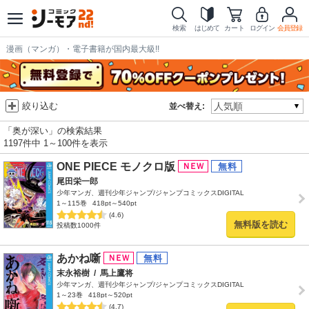
検索
はじめて
カート
ログイン
会員登録
漫画（マンガ）・電子書籍が国内最大級!!
絞り込む
並べ替え:
「奥が深い」の検索結果
1197件中 1～100件を表示
ONE PIECE モノクロ版
尾田栄一郎
少年マンガ、週刊少年ジャンプ/ジャンプコミックスDIGITAL
1～115巻
418pt～540pt
(4.6)
無料版を読む
投稿数1000件
あかね噺
末永裕樹
/
馬上鷹将
少年マンガ、週刊少年ジャンプ/ジャンプコミックスDIGITAL
1～23巻
418pt～520pt
(4.7)