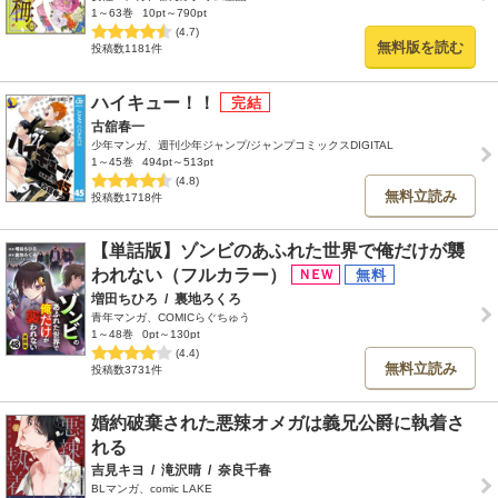
1～63巻
10pt～790pt
(4.7)
無料版を読む
投稿数1181件
ハイキュー！！
古舘春一
少年マンガ、週刊少年ジャンプ/ジャンプコミックスDIGITAL
1～45巻
494pt～513pt
(4.8)
無料立読み
投稿数1718件
【単話版】ゾンビのあふれた世界で俺だけが襲
われない（フルカラー）
増田ちひろ
/
裏地ろくろ
青年マンガ、COMICらぐちゅう
1～48巻
0pt～130pt
(4.4)
無料立読み
投稿数3731件
婚約破棄された悪辣オメガは義兄公爵に執着さ
れる
吉見キヨ
/
滝沢晴
/
奈良千春
BLマンガ、comic LAKE