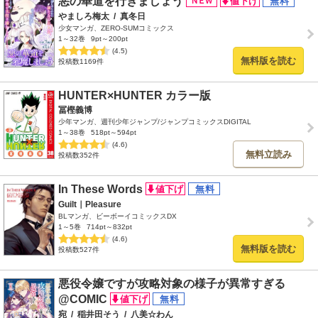
悪の華道を行きましょう
やましろ梅太
/
真冬日
少女マンガ、ZERO-SUMコミックス
1～32巻
9pt～200pt
(4.5)
無料版を読む
投稿数1169件
HUNTER×HUNTER カラー版
冨樫義博
少年マンガ、週刊少年ジャンプ/ジャンプコミックスDIGITAL
1～38巻
518pt～594pt
(4.6)
無料立読み
投稿数352件
In These Words
Guilt｜Pleasure
BLマンガ、ビーボーイコミックスDX
1～5巻
714pt～832pt
(4.6)
無料版を読む
投稿数527件
悪役令嬢ですが攻略対象の様子が異常すぎる
@COMIC
宛
/
稲井田そう
/
八美☆わん