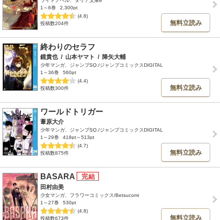
ライトノベル、ダリア文庫e
1～6巻
2,300pt
(4.8)
無料立読み
投稿数204件
終わりのセラフ
鏡貴也
/
山本ヤマト
/
降矢大輔
少年マンガ、ジャンプSQ./ジャンプコミックスDIGITAL
1～36巻
560pt
(4.4)
無料立読み
投稿数300件
ワールドトリガー
葦原大介
少年マンガ、ジャンプSQ./ジャンプコミックスDIGITAL
1～29巻
418pt～513pt
(4.7)
無料立読み
投稿数875件
BASARA
田村由美
少女マンガ、フラワーコミックス/Betsucomi
1～27巻
530pt
(4.8)
無料立読み
投稿数673件