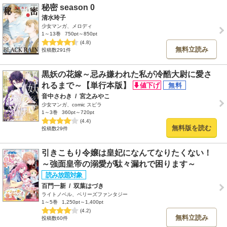
秘密 season 0
清水玲子
少女マンガ、メロディ
1～13巻
750pt～850pt
(4.8)
無料立読み
投稿数291件
黒妖の花嫁～忌み嫌われた私が冷酷大尉に愛さ
れるまで～【単行本版】
音中さわき
/
宮之みやこ
少女マンガ、comic スピラ
1～3巻
360pt～720pt
(4.4)
無料版を読む
投稿数29件
引きこもり令嬢は皇妃になんてなりたくない！
～強面皇帝の溺愛が駄々漏れで困ります～
百門一新
/
双葉はづき
ライトノベル、ベリーズファンタジー
1～5巻
1,250pt～1,400pt
(4.2)
無料立読み
投稿数60件