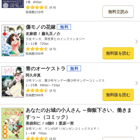
1巻
800pt
(4.9)
無料立読み
投稿数218件
傷モノの花嫁
友麻碧
/
藤丸豆ノ介
少女マンガ、異世界ヒロインファンタジー
1～11巻
720pt
(4.5)
無料版を読む
投稿数356件
青のオーケストラ
阿久井真
少年マンガ、裏少年サンデー/裏少年サンデーコミックス
1～15巻
690pt～710pt
(4.5)
無料版を読む
投稿数596件
あなたのお城の小人さん ～御飯下さい、働きま
すっ～（コミック）
美袋和仁
/
п猫R
/
栗原一実
女性マンガ、マンガUP！/ガンガンコミックスＵＰ！
1～4巻
700pt
(4.6)