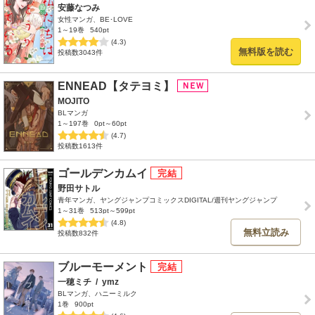
安藤なつみ
女性マンガ、BE･LOVE
1～19巻
540pt
(4.3)
無料版を読む
投稿数3043件
ENNEAD【タテヨミ】
MOJITO
BLマンガ
1～197巻
0pt～60pt
(4.7)
投稿数1613件
ゴールデンカムイ
野田サトル
青年マンガ、ヤングジャンプコミックスDIGITAL/週刊ヤングジャンプ
1～31巻
513pt～599pt
(4.8)
無料立読み
投稿数832件
ブルーモーメント
一穂ミチ
/
ymz
BLマンガ、ハニーミルク
1巻
900pt