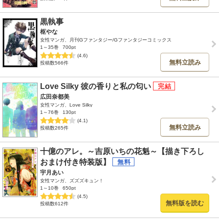
黒執事
枢やな
女性マンガ、月刊Gファンタジー/Gファンタジーコミックス
1～35巻
700pt
(4.6)
無料立読み
投稿数566件
Love Silky 彼の香りと私の匂い
広田奈都美
女性マンガ、Love Silky
1～76巻
130pt
(4.1)
無料立読み
投稿数265件
十億のアレ。～吉原いちの花魁～【描き下ろし
おまけ付き特装版】
宇月あい
女性マンガ、ズズズキュン！
1～10巻
650pt
(4.5)
無料版を読む
投稿数612件