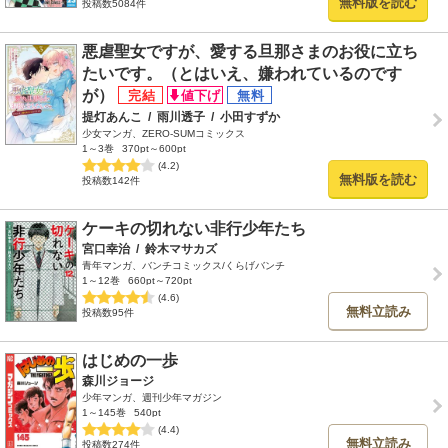
無料版を読む
投稿数5084件
悪虐聖女ですが、愛する旦那さまのお役に立ち
たいです。（とはいえ、嫌われているのです
が）
提灯あんこ
/
雨川透子
/
小田すずか
少女マンガ、ZERO-SUMコミックス
1～3巻
370pt～600pt
(4.2)
無料版を読む
投稿数142件
ケーキの切れない非行少年たち
宮口幸治
/
鈴木マサカズ
青年マンガ、バンチコミックス/くらげバンチ
1～12巻
660pt～720pt
(4.6)
無料立読み
投稿数95件
はじめの一歩
森川ジョージ
少年マンガ、週刊少年マガジン
1～145巻
540pt
(4.4)
無料立読み
投稿数274件