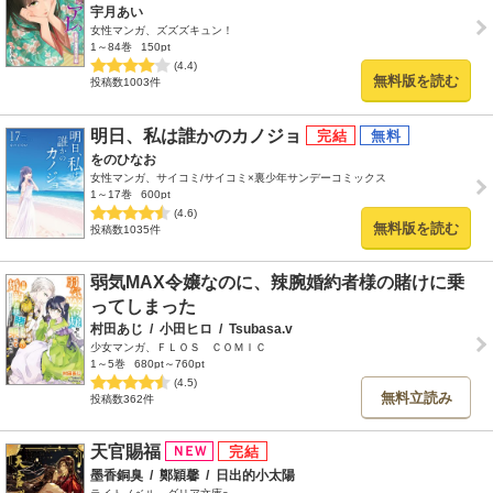
宇月あい
女性マンガ、ズズズキュン！
1～84巻
150pt
(4.4)
無料版を読む
投稿数1003件
明日、私は誰かのカノジョ
をのひなお
女性マンガ、サイコミ/サイコミ×裏少年サンデーコミックス
1～17巻
600pt
(4.6)
無料版を読む
投稿数1035件
弱気MAX令嬢なのに、辣腕婚約者様の賭けに乗
ってしまった
村田あじ
/
小田ヒロ
/
Tsubasa.v
少女マンガ、ＦＬＯＳ ＣＯＭＩＣ
1～5巻
680pt～760pt
(4.5)
無料立読み
投稿数362件
天官賜福
墨香銅臭
/
鄭穎馨
/
日出的小太陽