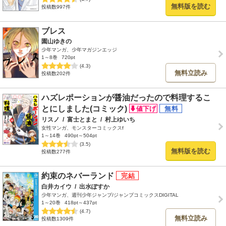
無料版を読む
投稿数997件
ブレス
園山ゆきの
少年マンガ、少年マガジンエッジ
1～8巻
720pt
(4.3)
無料立読み
投稿数202件
ハズレポーションが醤油だったので料理するこ
とにしました(コミック)
リスノ
/
富士とまと
/
村上ゆいち
女性マンガ、モンスターコミックスf
1～14巻
490pt～504pt
(3.5)
無料版を読む
投稿数277件
約束のネバーランド
白井カイウ
/
出水ぽすか
少年マンガ、週刊少年ジャンプ/ジャンプコミックスDIGITAL
1～20巻
418pt～437pt
(4.7)
無料立読み
投稿数1309件