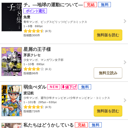
チ。―地球の運動について―
魚豊
青年マンガ、ビッグスピリッツ/ビッグコミックス
1～8巻
690pt
(4.5)
無料版を読む
投稿数300件
星屑の王子様
茅原クレセ
少女マンガ、マンガワン女子部
1～10巻
690pt
(4.1)
無料立読み
投稿数96件
弱虫ぺダル
渡辺航
少年マンガ、週刊少年チャンピオン/少年チャンピオン・コミックス
1～101巻
295pt～630pt
(4.5)
無料版を読む
投稿数726件
私たちはどうかしている