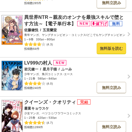
無料立読み
投稿数285件
異世界NTR～親友のオンナを最強スキルで堕と
す方法～【電子単行本】
佐藤健悦
/
五里蘭堂
青年マンガ、ヤングチャンピオン・コミックス/どこでもヤングチャンピオン
1～9巻
330pt～800pt
(4.3)
無料版を読む
投稿数64件
LV999の村人
岩元健一
/
星月子猫
/
ふーみ
少年マンガ、角川コミックス･エース
1～21巻
580pt～840pt
(4.0)
無料立読み
投稿数240件
クイーンズ・クオリティ
最富キョウスケ
少女マンガ、ベツコミ/フラワーコミックス
1～25巻
420pt～530pt
(4.7)
無料立読み
投稿数1289件