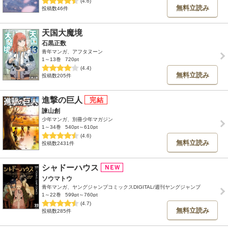
(4.6)
無料立読み
投稿数46件
天国大魔境
石黒正数
青年マンガ、アフタヌーン
1～13巻
720pt
(4.4)
無料立読み
投稿数205件
進撃の巨人
諫山創
少年マンガ、別冊少年マガジン
1～34巻
540pt～610pt
(4.6)
無料立読み
投稿数2431件
シャドーハウス
ソウマトウ
青年マンガ、ヤングジャンプコミックスDIGITAL/週刊ヤングジャンプ
1～22巻
599pt～760pt
(4.7)
無料立読み
投稿数285件