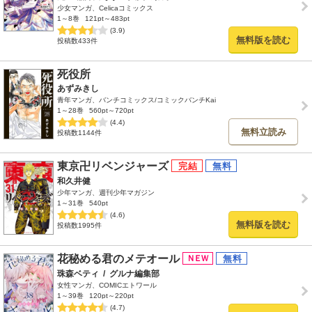
少女マンガ、Celicaコミックス
1～8巻
121pt～483pt
(3.9)
無料版を読む
投稿数433件
死役所
あずみきし
青年マンガ、バンチコミックス/コミックバンチKai
1～28巻
560pt～720pt
(4.4)
無料立読み
投稿数1144件
東京卍リベンジャーズ
和久井健
少年マンガ、週刊少年マガジン
1～31巻
540pt
(4.6)
無料版を読む
投稿数1995件
花秘める君のメテオール
珠森ベティ
/
グルナ編集部
女性マンガ、COMICエトワール
1～39巻
120pt～220pt
(4.7)