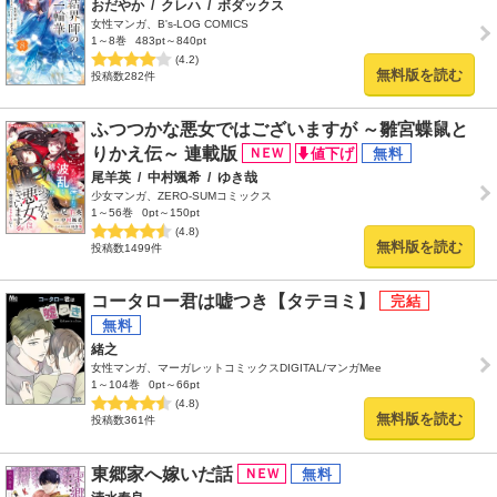
おだやか
/
クレハ
/
ボダックス
女性マンガ、B's-LOG COMICS
1～8巻
483pt～840pt
(4.2)
無料版を読む
投稿数282件
ふつつかな悪女ではございますが ～雛宮蝶鼠と
りかえ伝～ 連載版
尾羊英
/
中村颯希
/
ゆき哉
少女マンガ、ZERO-SUMコミックス
1～56巻
0pt～150pt
(4.8)
無料版を読む
投稿数1499件
コータロー君は嘘つき【タテヨミ】
緒之
女性マンガ、マーガレットコミックスDIGITAL/マンガMee
1～104巻
0pt～66pt
(4.8)
無料版を読む
投稿数361件
東郷家へ嫁いだ話