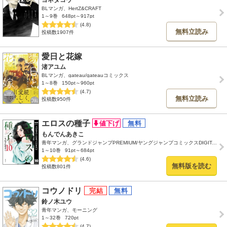
BLマンガ、HertZ&CRAFT
1～9巻
648pt～917pt
(4.8)
無料立読み
投稿数1907件
愛日と花嫁
渚アユム
BLマンガ、gateau/gateauコミックス
1～8巻
150pt～960pt
(4.7)
無料立読み
投稿数950件
エロスの種子
もんでんあきこ
青年マンガ、グランドジャンプPREMIUM/ヤングジャンプコミックスDIGITAL
1～10巻
91pt～684pt
(4.6)
無料版を読む
投稿数801件
コウノドリ
鈴ノ木ユウ
青年マンガ、モーニング
1～32巻
720pt
(4.7)