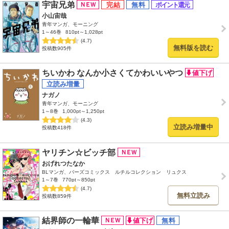
宇宙兄弟
小山宙哉
青年マンガ、モーニング
1～46巻
810pt～1,028pt
(4.7)
無料版を読む
投稿数905件
ちいかわ なんか小さくてかわいいやつ
ナガノ
青年マンガ、モーニング
1～8巻
1,000pt～1,250pt
(4.3)
立読み増量中
投稿数418件
ヤリチン☆ビッチ部
おげれつたなか
BLマンガ、バーズコミックス ルチルコレクション リュクス
1～7巻
770pt～850pt
(4.7)
無料立読み
投稿数859件
結界師の一輪華