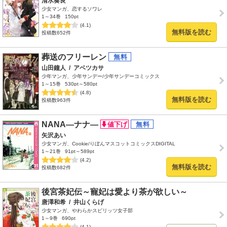
清水奏良
少女マンガ、恋するソワレ
1～34巻
150pt
(4.1)
無料版を読む
投稿数652件
葬送のフリーレン
山田鐘人
/
アベツカサ
少年マンガ、少年サンデー/少年サンデーコミックス
1～15巻
530pt～580pt
(4.8)
無料版を読む
投稿数963件
NANA―ナナ―
矢沢あい
少女マンガ、Cookie/りぼんマスコットコミックスDIGITAL
1～21巻
91pt～589pt
(4.2)
無料版を読む
投稿数682件
後宮茶妃伝～寵妃は愛より茶が欲しい～
唐澤和希
/
井山くらげ
少女マンガ、やわらかスピリッツ女子部
1～9巻
690pt
(4.1)