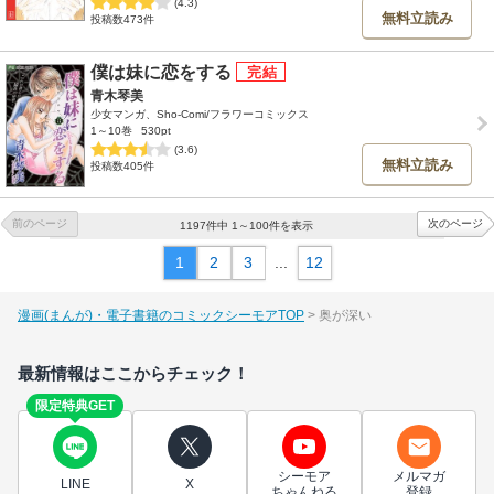
(4.3)
無料立読み
投稿数473件
僕は妹に恋をする
青木琴美
少女マンガ、Sho-Comi/フラワーコミックス
1～10巻
530pt
(3.6)
無料立読み
投稿数405件
前のページ
次のページ
1197件中 1～100件を表示
1
2
3
...
12
漫画(まんが)・電子書籍のコミックシーモアTOP
奥が深い
最新情報はここからチェック！
限定特典GET
シーモア
メルマガ
LINE
X
ちゃんねる
登録