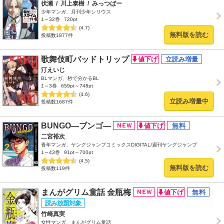
伏瀬
/
川上泰樹
/
みっつばー
少年マンガ、月刊少年シリウス
1～32巻
720pt
(4.7)
無料版を読む
投稿数1877件
歌舞伎町バッドトリップ
汀えいじ
BLマンガ、秒で分かるBL
1～3巻
659pt～748pt
(4.6)
立読み増量中
投稿数1687件
BUNGO―ブンゴ―
二宮裕次
青年マンガ、ヤングジャンプコミックスDIGITAL/週刊ヤングジャンプ
1～43巻
91pt～700pt
(4.5)
無料版を読む
投稿数119件
まんがグリム童話 金瓶梅
竹崎真実
女性マンガ、まんがグリム童話