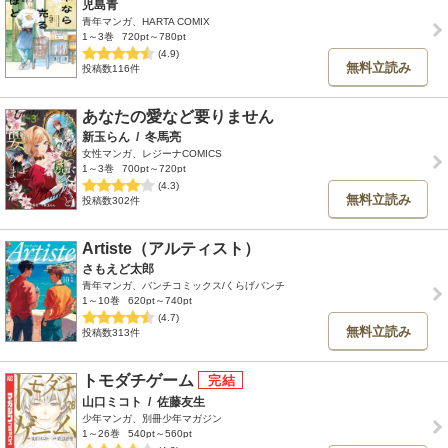
児島青
青年マンガ、HARTA COMIX
1～3巻
720pt～780pt
(4.9)
無料立読み
投稿数116件
あなたの愛など要りません
新玉らん
/
冬馬亮
女性マンガ、レジーナCOMICS
1～3巻
700pt～720pt
(4.3)
無料立読み
投稿数302件
Artiste（アルティスト）
さもえど太郎
青年マンガ、バンチコミックス/くらげバンチ
1～10巻
620pt～740pt
(4.7)
無料立読み
投稿数313件
トモダチゲーム
山口ミコト
/
佐藤友生
少年マンガ、別冊少年マガジン
1～26巻
540pt～560pt