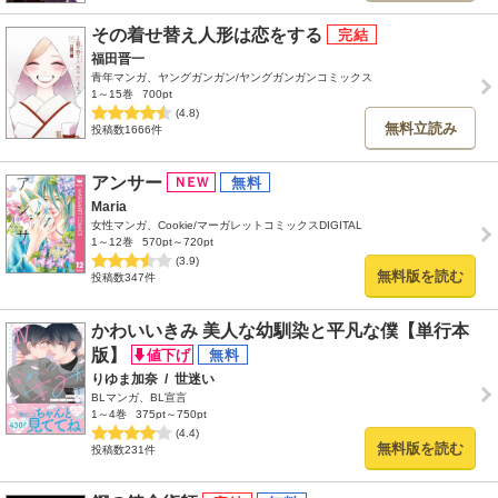
その着せ替え人形は恋をする
福田晋一
青年マンガ、ヤングガンガン/ヤングガンガンコミックス
1～15巻
700pt
(4.8)
無料立読み
投稿数1666件
アンサー
Maria
女性マンガ、Cookie/マーガレットコミックスDIGITAL
1～12巻
570pt～720pt
(3.9)
無料版を読む
投稿数347件
かわいいきみ 美人な幼馴染と平凡な僕【単行本
版】
りゆま加奈
/
世迷い
BLマンガ、BL宣言
1～4巻
375pt～750pt
(4.4)
無料版を読む
投稿数231件