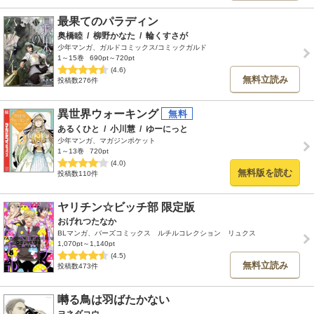
最果てのパラディン
奥橋睦
/
柳野かなた
/
輪くすさが
少年マンガ、ガルドコミックス/コミックガルド
1～15巻
690pt～720pt
(4.6)
無料立読み
投稿数276件
異世界ウォーキング
あるくひと
/
小川慧
/
ゆーにっと
少年マンガ、マガジンポケット
1～13巻
720pt
(4.0)
無料版を読む
投稿数110件
ヤリチン☆ビッチ部 限定版
おげれつたなか
BLマンガ、バーズコミックス ルチルコレクション リュクス
1,070pt～1,140pt
(4.5)
無料立読み
投稿数473件
囀る鳥は羽ばたかない
ヨネダコウ