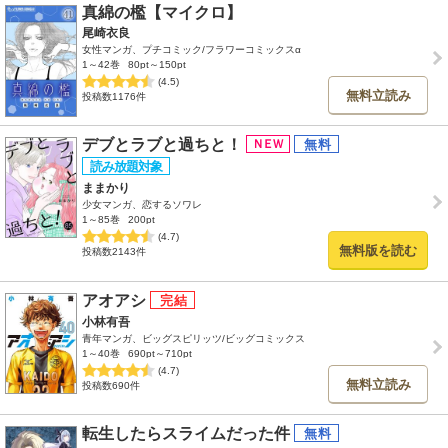
真綿の檻【マイクロ】
尾崎衣良
女性マンガ、プチコミック/フラワーコミックスα
1～42巻
80pt～150pt
(4.5)
無料立読み
投稿数1176件
デブとラブと過ちと！
ままかり
少女マンガ、恋するソワレ
1～85巻
200pt
(4.7)
無料版を読む
投稿数2143件
アオアシ
小林有吾
青年マンガ、ビッグスピリッツ/ビッグコミックス
1～40巻
690pt～710pt
(4.7)
無料立読み
投稿数690件
転生したらスライムだった件