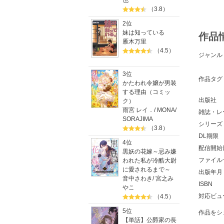
也
（3.8）
2位
妹は知っている
作品
雁木万里
（4.5）
ジャンル
3位
作品タグ
かたわれ令嬢が男装
する理由（コミッ
出版社
ク）
雨宮 レイ．
/
MONA
/
雑誌・レ
SORAJIMA
シリーズ
（3.8）
DL期限
4位
配信開始
黒妖の花嫁～忌み嫌
ファイル
われた私が冷酷大尉
に愛されるまで～
出版年月
音中さわき
/
宮之み
ISBN
やこ
対応ビュ
（4.5）
5位
作品をシ
【単話】公爵家の長