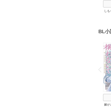
しも
ろし
BL
o
v
P
r
e
i
u
嫁が
置さ