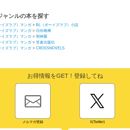
ます。だから今さら
にされそうです！～
ないでください、辺
境伯さま
ジャンルの本を探す
ーイズラブ）マンガ
>
BL（ボーイズラブ）小説
ーイズラブ）マンガ
>
日向唯稀
ーイズラブ）マンガ
>
明神翼
ーイズラブ）マンガ
>
笠倉出版社
ーイズラブ）マンガ
>
CROSSNOVELS
お得情報をGET！登録してね
メルマガ登録
X(Twitter)