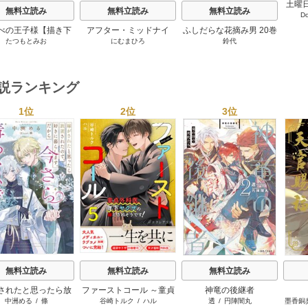
土曜
無料立読み
無料立読み
無料立読み
D
僕の
【
べの王子様【描き下
アフター・ミッドナイ
ふしだらな花摘み男 20巻
たつもとみお
にむまひろ
鈴代
おまけ付き特装版】
ト・スキン［ばら売り］
2巻
42巻
小説ランキング
1位
2位
3位
s
無料立読み
無料立読み
無料立読み
されたと思ったら放
ファーストコール ～童貞
神竜の後継者
中洲める
/
條
谷崎トルク
/
ハル
透
/
円陣闇丸
墨香銅
れたので、好きに暮
外科医、年下ヤクザの嫁