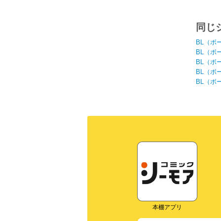
らし
構わ
同じ
BL（ボ
BL（ボ
BL（ボ
BL（ボ
BL（ボ
本棚アプリ