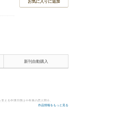
お気に入りに追加
新刊自動購入
を支える中津川啓は十年来の恋人同士。
囲からねだられついに明かされて…！？
作品情報をもっと見る