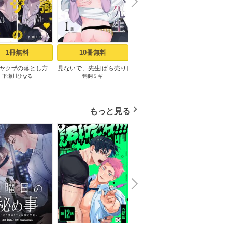
N
x
e
t
1冊無料
10冊無料
3冊無料
ヤクザの落とし方
見ないで、先生[ばら売り]
良い子だね守屋くん［ば
最強
下瀬川ひなる
狗飼ミギ
堀すいか
ミックシーモア限定
第1話
ら売り］ 第1話
［ば
まけ付き】 上
もっと見る
N
x
e
t