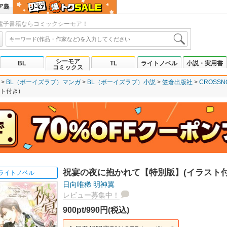
ア島
電子書籍ならコミックシーモア！
シーモア
BL
TL
ライトノベル
小説・実用書
コミックス
BL（ボーイズラブ）マンガ
BL（ボーイズラブ）小説
笠倉出版社
CROSSN
ト付き)
祝宴の夜に抱かれて【特別版】(イラスト付
ライトノベル
日向唯稀
明神翼
レビュー募集中！
900pt/990円(税込)