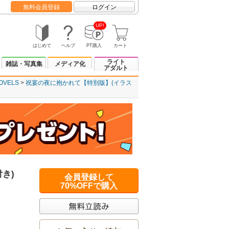
無料会員登録
ログイン
UP!
はじめて
ヘルプ
PT購入
カート
ライト
雑誌・写真集
メディア化
アダルト
OVELS
祝宴の夜に抱かれて【特別版】(イラス
き)
会員登録して
70%OFFで購入