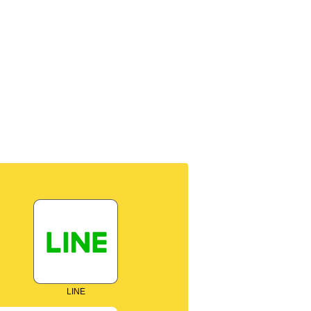
太陽
き】【
LINE