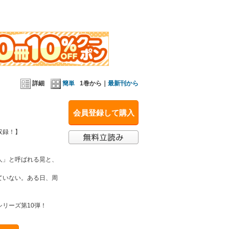
詳細
簡単
1巻から｜
最新刊から
会員登録して購入
収録！】
人」と呼ばれる晃と、
ていない。ある日、周
リーズ第10弾！