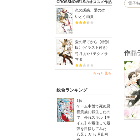
初恋同士
CROSSNOVELSのオススメ作品
電子
恋の誘惑、愛の蜜
いとう由貴
愛の果てから【特別
版】(イラスト付き)
作品
弓月あや / テクノサ
マタ
もっと見る
総合ランキング
1位
ゲーム中盤で死ぬ悪
役貴族に転生したの
で、外れスキル【テ
イム】を駆使して最
強を目指してみた
八又ナガト
/
月山可