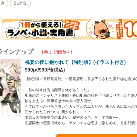
の恋愛成就から、アダルティな恋まで楽しめる、香山配膳シリーズ第10弾！
特典
BL小説
ラインナップ
1巻まで配信中！
祝宴の夜に抱かれて【特別版】(イラスト付き)
900pt/990円(税込)
【特別版／書籍発売時、一部書店用に書き下ろされた番外編を追加
「啓の将来は香山配膳と俺がもらった」
配膳のスペシャリスト集団・香山配膳の社長「花嫁より美しい配膳
彼を支える中津川啓は十年来の恋人同士。
今ではすっかり落ち着いたカップルの二人だが、馴れ初めは知られ
囲からねだられついに明かされて…！？
雨の日の図書室での出逢い、秘密のキス、そして告白──。
初恋同士の恋愛成就から、アダルティな恋まで楽しめる、香山配膳シ