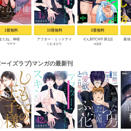
1冊無料
10冊無料
2冊無料
またね、神様
アフター・ミッドナイ
ぞんBITCH!!! 第1話
最強
ヴヤマ
にむまひろ
nぽぽ
tart［ばら売り］ プ
ト・スキン［ばら売り］
【コ
ロローグ
第1話
お
(ボーイズラブ)マンガの最新刊
s