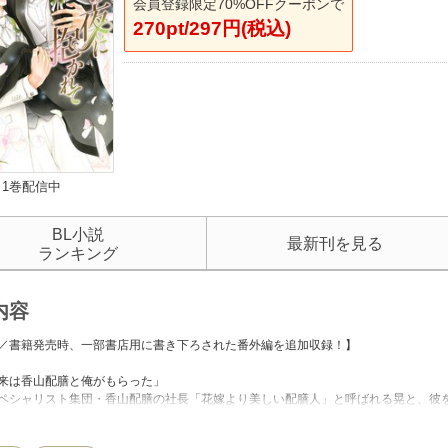
会員登録限定70%OFFクーポンで
270pt/297円(税込)
1巻配信中
BL小説
最新刊を見る
ランキング
内容
／書籍発売時、一部書店用に書き下ろされた番外編を追加収録！】
来は香山配膳と俺がもらった」
ペシャリスト集団・香山配膳の社長「花嫁より美しい配膳人」と呼ばれる晃と、彼
っかり落ち着いたカップルの二人だが、馴れ初めは知られていない。ある日、周
図書室での出逢い、秘密のキス、そして告白──。