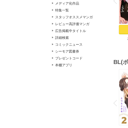
P
r
e
i
u
メディア化作品
特集一覧
スタッフオススメマンガ
レビュー高評価マンガ
広告掲載中タイトル
詳細検索
Res
コミックニュース
シーモア図書券
プレゼントコード
BL
本棚アプリ
o
v
P
r
e
i
u