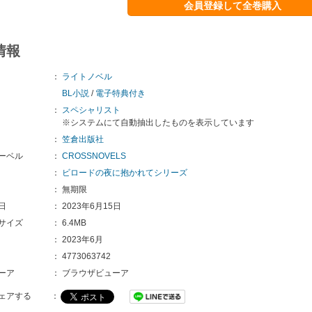
会員登録して全巻購入
情報
：
ライトノベル
BL小説
/
電子特典付き
：
スペシャリスト
※システムにて自動抽出したものを表示しています
：
笠倉出版社
ーベル
：
CROSSNOVELS
：
ビロードの夜に抱かれてシリーズ
：
無期限
日
：
2023年6月15日
サイズ
：
6.4MB
：
2023年6月
：
4773063742
ーア
：
ブラウザビューア
ェアする
：