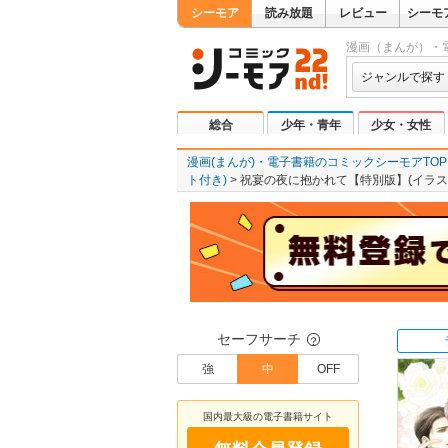
シーモア
読み放題
レビュー
シーモ
漫画（まんが）・
ジャンルで探す
総合
少年・青年
少女・女性
漫画(まんが)・電子書籍のコミックシーモアTOP
ト付き)
祝宴の夜に抱かれて【特別版】(イラス
セーフサーチ
？
強
中
OFF
国内最大級の電子書籍サイト