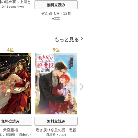
日の秘め事～上司と
無料立読み
無料立読み
o.D
/
Seomonhwa
キケンな服従契約～
タテヨミ】 67巻
ぞんBITCH!!! 12巻
最強ヤクザの落とし方 2
見ない
nぽぽ
下瀬川ひなる
巻
もっと見る
4位
5位
6位
N
x
e
t
無料立読み
無料立読み
無料立読み
天官賜福
巻き戻り令息の脱・悪役
悪辣オメガは義兄公爵の
野生の
臭
/
鄭穎馨
/
日出的小
日村透
/
ASH
滝沢晴
/
奈良千春
野
計画
重すぎる執着愛に溺れる
欲し