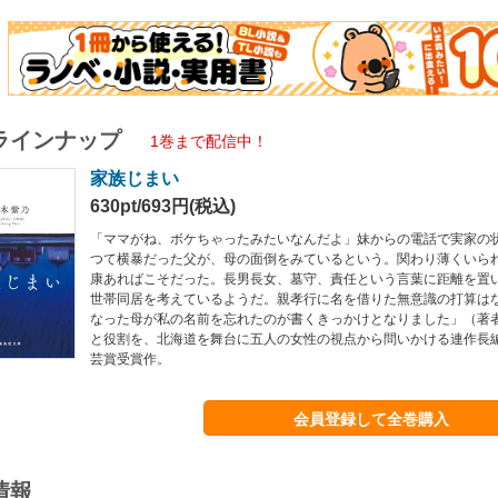
ラインナップ
1巻まで配信中！
家族じまい
630pt/693円(税込)
「ママがね、ボケちゃったみたいなんだよ」妹からの電話で実家の
つて横暴だった父が、母の面倒をみているという。関わり薄くいら
康あればこそだった。長男長女、墓守、責任という言葉に距離を置
世帯同居を考えているようだ。親孝行に名を借りた無意識の打算は
なった母が私の名前を忘れたのが書くきっかけとなりました」（著
と役割を、北海道を舞台に五人の女性の視点から問いかける連作長編
芸賞受賞作。
会員登録して全巻購入
情報