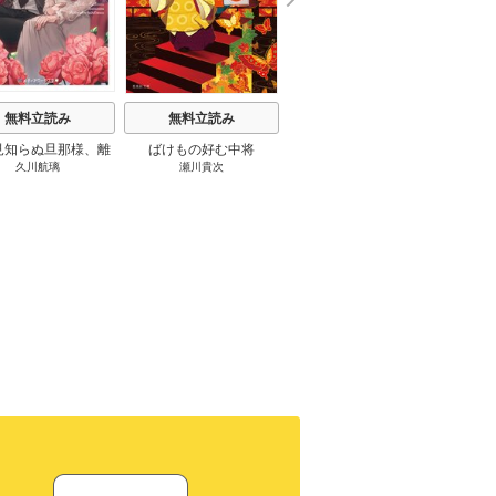
e
t
無料立読み
無料立読み
無料立読み
見知らぬ旦那様、離
ばけもの好む中将
影まで愛して
結
久川航璃
瀬川貴次
影山優佳
していただきます