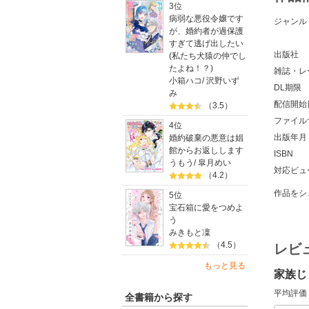
3位
病弱な悪役令嬢です
ジャンル
が、婚約者が過保護
すぎて逃げ出したい
出版社
(私たち犬猿の仲でし
たよね！？)
雑誌・レ
小箱ハコ
/
沢野いず
DL期限
み
配信開始
（3.5）
ファイル
4位
出版年月
婚約破棄の悪意は娼
館からお返しします
ISBN
うもう
/
皐月めい
対応ビュ
（4.2）
作品をシ
5位
宝石箱に愛をつめよ
う
みきもと凜
（4.5）
レビ
もっと見る
家族じ
平均評価
全書籍から探す