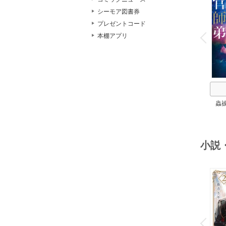
シーモア図書券
o
プレゼントコード
v
本棚アプリ
P
r
e
i
u
蟲
小説
o
v
P
r
e
i
u