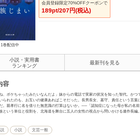
会員登録限定70%OFFクーポンで
189pt/207円(税込)
1巻配信中
小説・実用書
最新刊を見る
ランキング
内容
ね、ボケちゃったみたいなんだよ」妹からの電話で実家の状況を知った智代。かつ
いられたのも、お互いの健康あればこそだった。長男長女、墓守、責任という言葉
だ。親孝行に名を借りた無意識の打算はないか。──「認知症になった母が私の名
族という単位と役割を、北海道を舞台に五人の女性の視点から問いかける連作長編。
小説
小説
文芸一般