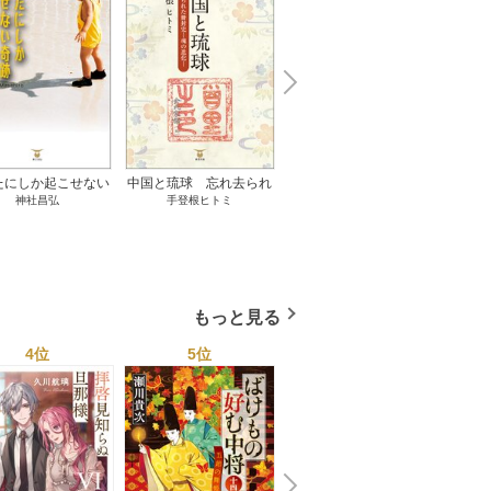
N
x
e
t
たにしか起こせない
中国と琉球 忘れ去られ
ささやかな、あるいは取
ゲー
神社昌弘
手登根ヒトミ
八木詠美
奇跡 1巻
た冊封史―魂の進化― 1
り返しがつかないもの 1
――ｅ
巻
巻
教育
もっと見る
4位
5位
6位
N
x