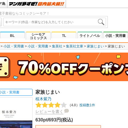
ア島
電子書籍ならコミックシーモア！
シーモア
BL
TL
ライトノベル
小説・実用書
コミックス
小説・実用書
小説・実用書
集英社
集英社文庫
家族じまい
家族じまい
家族じまい
小説・実用書
桜木紫乃
（4.0）
投稿数1件
レビューを書く
630pt/693円(税込)