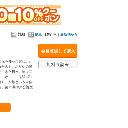
詳細
簡単
1巻から｜
最新刊から
会員登録して購入
状況を知った智代。か
れたのも、お互いの健
いてきた日々。妹は二
ないか。──「認知症に
者）。家族という単位
。第15回中央公論文