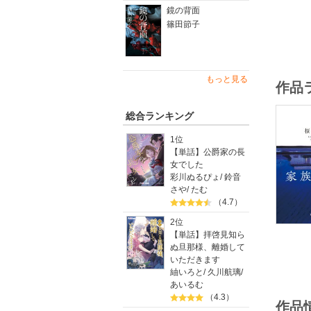
鏡の背面
篠田節子
もっと見る
作品
総合ランキング
1位
【単話】公爵家の長
女でした
彩川ぬるぴょ
/
鈴音
さや
/
たむ
（4.7）
2位
【単話】拝啓見知ら
ぬ旦那様、離婚して
いただきます
紬いろと
/
久川航璃
/
あいるむ
（4.3）
作品