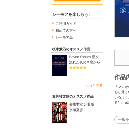
シーモアを楽しもう!
ご利用ガイド
初めての方へ
シーモア島
桜木紫乃のオススメ作品
Seven Stories 星が
流れた夜の車窓から
作品
もっと見る
「ママが
わり薄く
集英社文庫のオススメ作品
いるよう
者）。家
書楼弔堂 分冊版
京極夏彦
一般