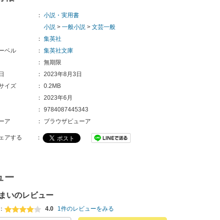
：
小説・実用書
小説
>
一般小説
>
文芸一般
：
集英社
ーベル
：
集英社文庫
：
無期限
日
：
2023年8月3日
サイズ
：
0.2MB
：
2023年6月
：
9784087445343
ーア
：
ブラウザビューア
ェアする
：
ュー
まいのレビュー
：
4.0
1件のレビューをみる