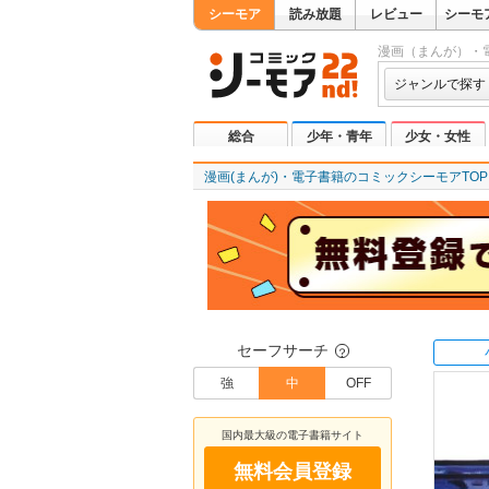
シーモア
読み放題
レビュー
シーモ
漫画（まんが）・
ジャンルで探す
総合
少年・青年
少女・女性
漫画(まんが)・電子書籍のコミックシーモアTOP
セーフサーチ
？
強
中
OFF
国内最大級の電子書籍サイト
無料会員登録