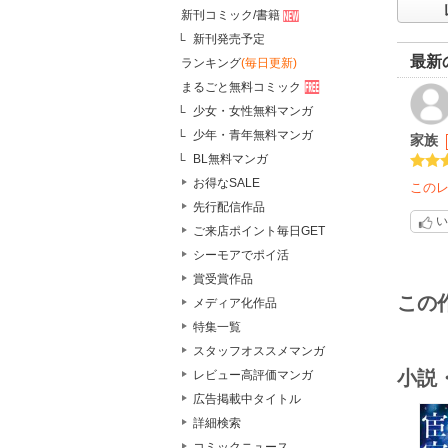
新刊コミック/書籍
新刊発売予定
最新
ランキング
(毎日更新)
まるごと無料コミック
少女・女性無料マンガ
少年・青年無料マンガ
家族
BL無料マンガ
お得なSALE
この
先行配信作品
い
ご来店ポイント毎日GET
シーモアでポイ活
賞受賞作品
この
メディア化作品
特集一覧
スタッフオススメマンガ
小説
レビュー高評価マンガ
広告掲載中タイトル
詳細検索
コミックニュース