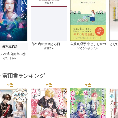
s
部外者の流儀ある日、三
実践真理學 幸せなお金の
あな
無料立読み
花畑秀人
いさがいよしたか
木たかしの5000曲を託さ
使い方編 1巻
れたぼくは、いかにして
祓いの宦官師弟 2巻
その価値を最大化したか
小野はるか
1巻
・実用書ランキング
1位
2位
3位
s