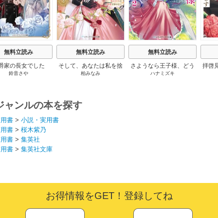
無料立読み
無料立読み
無料立読み
爵家の長女でした
そして、あなたは私を捨
さようなら王子様、どう
拝啓
鈴音さや
柏みなみ
ハナミズキ
てる
か私のことは忘れてくだ
婚
さい
ジャンルの本を探す
実用書
>
小説・実用書
実用書
>
桜木紫乃
実用書
>
集英社
実用書
>
集英社文庫
お得情報をGET！登録してね