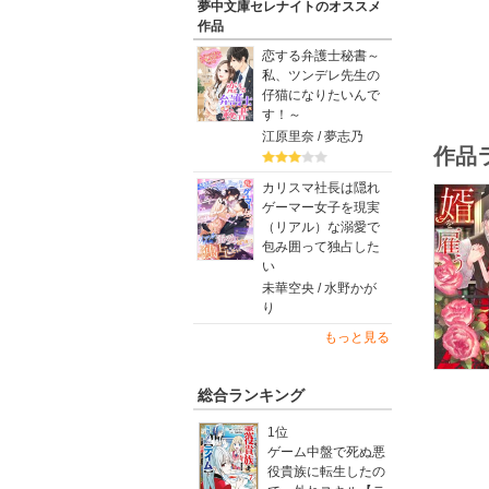
夢中文庫セレナイトのオススメ
作品
恋する弁護士秘書～
私、ツンデレ先生の
仔猫になりたいんで
す！～
江原里奈 / 夢志乃
作品
カリスマ社長は隠れ
ゲーマー女子を現実
（リアル）な溺愛で
包み囲って独占した
い
未華空央 / 水野かが
り
もっと見る
総合ランキング
1位
ゲーム中盤で死ぬ悪
役貴族に転生したの