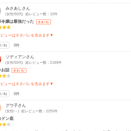
みさあし
さん
(女性/50代)
総レビュー数：10件
豪令嬢は最強だった
ネタバレ
レビューはネタバレを含みます▼
いね
0件
ソディアン
さん
(女性/50代)
総レビュー数：2189件
いお話
ネタバレ
レビューはネタバレを含みます▼
いね
0件
グウ子
さん
(女性/－)
総レビュー数：2255件
のドン底