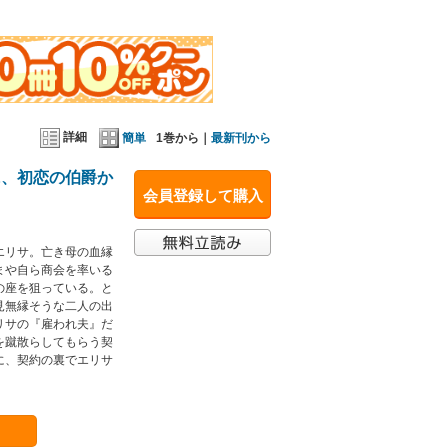
詳細
簡単
1巻から｜
最新刊から
に、初恋の伯爵か
会員登録して購入
エリサ。亡き母の血縁
まや自ら商会を率いる
の座を狙っている。と
見無縁そうな二人の出
リサの『雇われ夫』だ
を蹴散らしてもらう契
に、契約の裏でエリサ