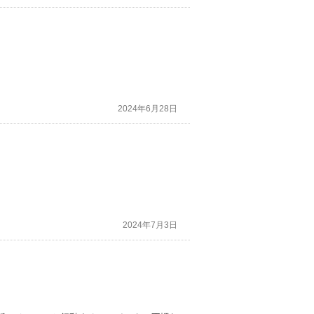
2024年6月28日
2024年7月3日