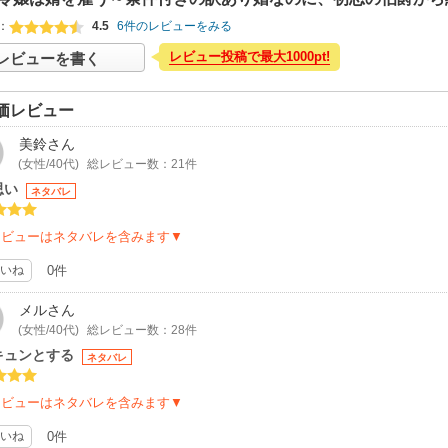
：
4.5
6件のレビューをみる
レビュー投稿で最大1000pt!
レビューを書く
価レビュー
美鈴
さん
(女性/40代)
総レビュー数：21件
思い
ネタバレ
レビューはネタバレを含みます▼
いね
0件
メル
さん
(女性/40代)
総レビュー数：28件
キュンとする
ネタバレ
レビューはネタバレを含みます▼
いね
0件