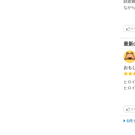
財政
なが
い
最新
おも
ヒロ
ヒロ
い
6件