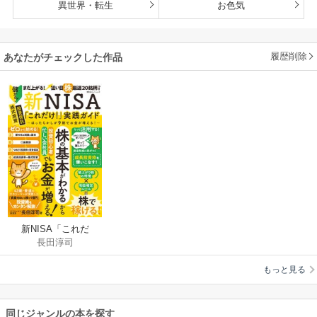
異世界・転生
お色気
履歴削除
あなたがチェックした作品
新NISA「これだ
長田淳司
け！」実践ガイド ～
ほったらかしが9割で
もっと見る
お金が増える！～
同じジャンルの本を探す