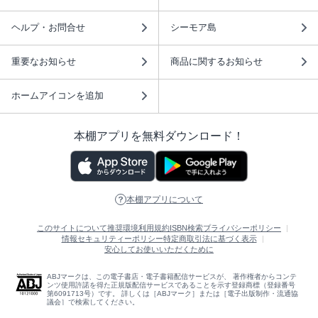
ヘルプ・お問合せ
シーモア島
重要なお知らせ
商品に関するお知らせ
ホームアイコンを追加
本棚アプリを無料ダウンロード！
本棚アプリについて
このサイトについて
推奨環境
利用規約
ISBN検索
プライバシーポリシー
情報セキュリティーポリシー
特定商取引法に基づく表示
安心してお使いいただくために
ABJマークは、この電子書店・電子書籍配信サービスが、 著作権者からコンテ
ンツ使用許諾を得た正規版配信サービスであることを示す登録商標（登録番号
第6091713号）です。 詳しくは［ABJマーク］または［電子出版制作・流通協
議会］で検索してください。