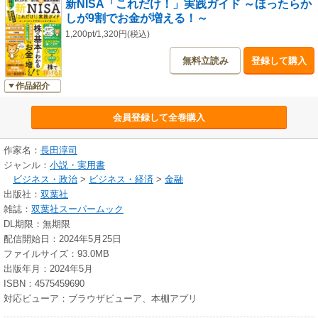
新NISA「これだけ！」実践ガイド ～ほったらか
しが9割でお金が増える！～
1,200pt/1,320円(税込)
無料立読み
登録して購入
作品紹介
会員登録して全巻購入
作家名：
長田淳司
ジャンル：
小説・実用書
ビジネス・政治
>
ビジネス・経済
>
金融
出版社：
双葉社
雑誌：
双葉社スーパームック
DL期限：無期限
配信開始日：2024年5月25日
ファイルサイズ：93.0MB
出版年月：2024年5月
ISBN：4575459690
対応ビューア：ブラウザビューア、本棚アプリ