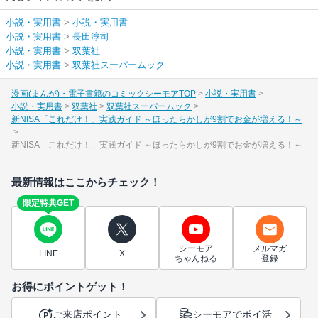
小説・実用書
>
小説・実用書
小説・実用書
>
長田淳司
小説・実用書
>
双葉社
小説・実用書
>
双葉社スーパームック
漫画(まんが)・電子書籍のコミックシーモアTOP
小説・実用書
小説・実用書
双葉社
双葉社スーパームック
新NISA「これだけ！」実践ガイド ～ほったらかしが9割でお金が増える！～
新NISA「これだけ！」実践ガイド ～ほったらかしが9割でお金が増える！～
最新情報はここからチェック！
限定特典GET
シーモア
メルマガ
LINE
X
ちゃんねる
登録
お得にポイントゲット！
ご来店ポイント
シーモアでポイ活