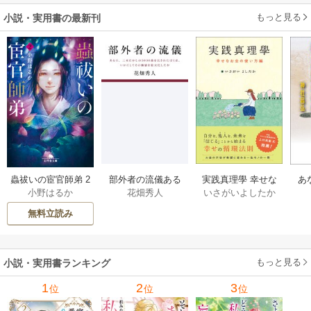
を掴み取る～
もっと見る
小説・実用書の最新刊
部外者の流儀ある
実践真理學 幸せな
蟲祓いの宦官師弟 2
あ
花畑秀人
いさがいよしたか
小野はるか
日、三木たかしの5
お金の使い方編 1巻
巻
せ
000曲を託されたぼ
無料立読み
くは、いかにして
その価値を最大化
したか 1巻
もっと見る
小説・実用書ランキング
1
2
3
位
位
位