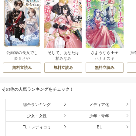
公爵家の長女でし
そして、あなたは
さようなら王子
拝
鈴音さや
柏みなみ
ハナミズキ
た
私を捨てる
様、どうか私のこ
様
とは忘れてくださ
無料立読み
無料立読み
無料立読み
い
その他の人気ランキングをチェック！
総合ランキング
メディア化
少女・女性
少年・青年
TL・レディコミ
BL