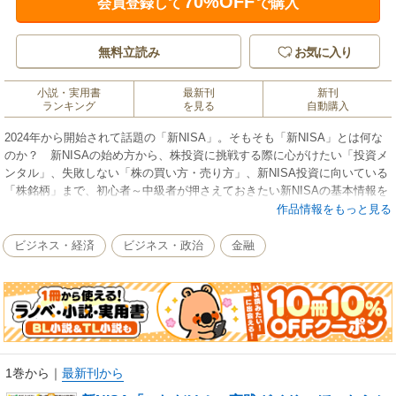
70%OFF
会員登録して
で購入
無料立読み
お気に入り
小説・実用書
最新刊
新刊
ランキング
を見る
自動購入
2024年から開始されて話題の「新NISA」。そもそも「新NISA」とは何な
のか？ 新NISAの始め方から、株投資に挑戦する際に心がけたい「投資メ
ンタル」、失敗しない「株の買い方・売り方」、新NISA投資に向いている
「株銘柄」まで、初心者～中級者が押さえておきたい新NISAの基本情報を
完全網羅！ 株で資産を１億円近くまで増やしたサラリーマン投資家の長
作品情報をもっと見る
田淳司氏が注目する「新NISA推奨20銘柄」も掲載！
ビジネス・経済
ビジネス・政治
金融
※この商品は固定レイアウトで作成されており、タブレットなど大きいデ
ィスプレイを備えた端末で読むことに適しています。また、文字列のハイ
ライトや検索、辞書の参照、引用などの機能が使用できません。
1巻から
｜
最新刊から