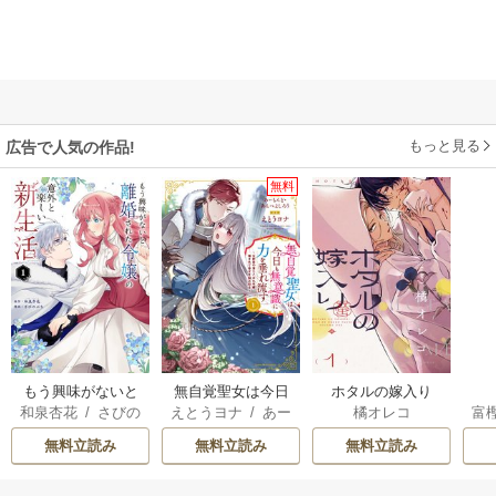
もっと見る
広告で人気の作品!
無料
もう興味がないと
無自覚聖女は今日
ホタルの嫁入り
和泉杏花
/
さびの
えとうヨナ
/
あー
橘オレコ
富
離婚された令嬢の
も無意識に力を垂
ぶち
もんど
/
あんべよ
意外と楽しい新生
れ流す ～公爵家
無料立読み
無料立読み
無料立読み
しろう
活
の落ちこぼれ令
嬢、嫁ぎ先で幸せ