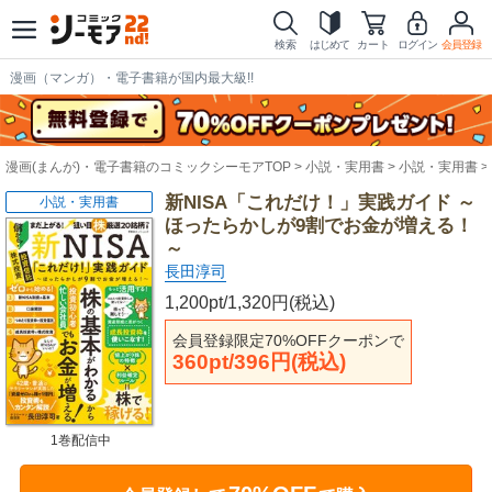
検索
はじめて
カート
ログイン
会員登録
漫画（マンガ）・電子書籍が国内最大級!!
漫画(まんが)・電子書籍のコミックシーモアTOP
小説・実用書
小説・実用書
新NISA「これだけ！」実践ガイド ～
小説・実用書
ほったらかしが9割でお金が増える！
～
長田淳司
1,200pt/1,320円(税込)
会員登録限定70%OFFクーポンで
360pt/396円(税込)
1巻配信中